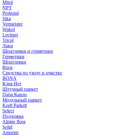
Mitol
NPT
Probond
Sika
Vermeister
Wakol
Lechner
Tricol
Лаки
Шпатлевки и герметики
Герметики
Шпатлевки
Воск
Средства по уходу и очистке
BONA
Клея Нет
Штучный паркет
Папа Карло
Модульный паркет
Kraft Parkett
Select
Подложка
Alpine floor
Solid
Amorim