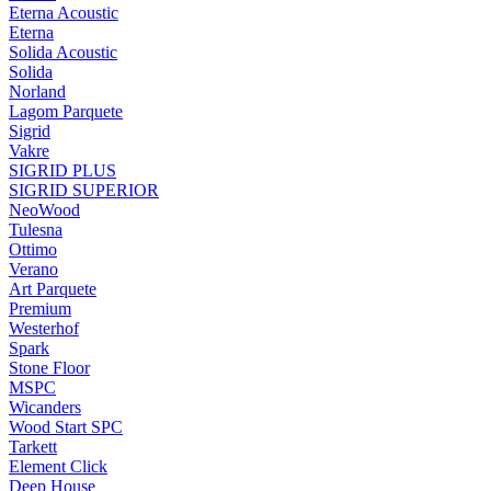
Eterna Acoustic
Eterna
Solida Acoustic
Solida
Norland
Lagom Parquete
Sigrid
Vakre
SIGRID PLUS
SIGRID SUPERIOR
NeoWood
Tulesna
Ottimo
Verano
Art Parquete
Premium
Westerhof
Spark
Stone Floor
MSPC
Wicanders
Wood Start SPC
Tarkett
Element Click
Deep House