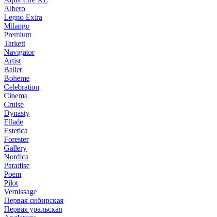
Albero
Legno Extra
Milango
Premium
Tarkett
Navigator
Artist
Ballet
Boheme
Celebration
Cinema
Cruise
Dynasty
Ellade
Estetica
Forester
Gallery
Nordica
Paradise
Poem
Pilot
Vernissage
Первая сибирская
Первая уральская