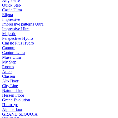
Angleterre
Quick Step
Castle Ultra
Eligna
Impressive
Impressive patterns Ultra
Impressive Ultra
Majestic
Perspective Hydro
Classic Plus Hydro
Capture
Capture Ultra
Muse Ultra
My Step
Rooms
Arteo
Classen
AlixFloor
City Line
Natural Line
Hessen Floor
Grand Evolution
Плинтус
Alpine floor
GRAND SEQUOIA