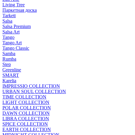
Living Tree
Паркетная доска
Tarkett
Salsa
Salsa Premium
Salsa Art
Tango
Tango Art
Tango Classic
Samba
Rumba
Step
Greenline
SMART
Karelia
IMPRESSIO COLLECTION
URBAN SOUL COLLECTION
TIME COLLECTION
LIGHT COLLECTION
POLAR COLLECTION
DAWN COLLECTION
LIBRA COLLECTION
SPICE COLLECTION
EARTH COLLECTION
MIDNIGHT COLLECTION