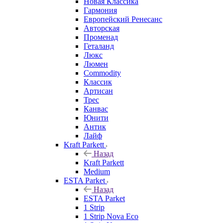
Новая Классика
Гармония
Европейский Ренесанс
Авторская
Променад
Геталанд
Люкс
Люмен
Commodity
Классик
Артисан
Трес
Канвас
Юнити
Антик
Лайф
Kraft Parkett
Назад
Kraft Parkett
Medium
ESTA Parket
Назад
ESTA Parket
1 Strip
1 Strip Nova Eco