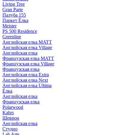
Living Tree
Gran Parte
Палуба 155
Паркет Ёлка
Meister
PS 500 Residence
Greenline
Английская елка MATT
Английская елка Village
Английская елка
Французская елка MATT
Французская елка Village
Французская елка
Английская елка Extra
Английская елка Next
Английская елка Ultima
Ёлка
Английская елка
Французская елка
Polarwood
Kahrs
Шеврон
Английская елка
Студио
Lab Arte