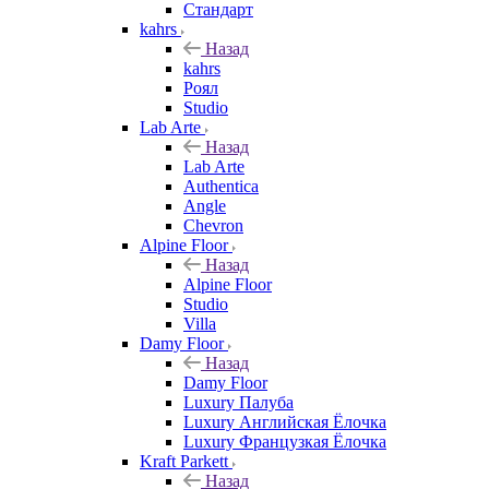
Стандарт
kahrs
Назад
kahrs
Роял
Studio
Lab Arte
Назад
Lab Arte
Authentica
Angle
Chevron
Alpine Floor
Назад
Alpine Floor
Studio
Villa
Damy Floor
Назад
Damy Floor
Luxury Палуба
Luxury Английская Ёлочка
Luxury Французкая Ёлочка
Kraft Parkett
Назад