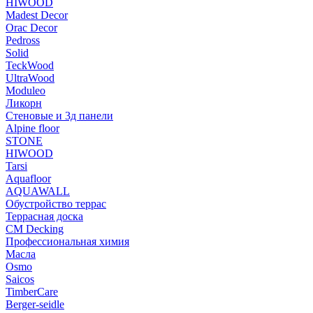
HIWOOD
Madest Decor
Orac Decor
Pedross
Solid
TeckWood
UltraWood
Moduleo
Ликорн
Стеновые и 3д панели
Alpine floor
STONE
HIWOOD
Tarsi
Aquafloor
AQUAWALL
Обустройство террас
Террасная доска
CM Decking
Профессиональная химия
Масла
Osmo
Saicos
TimberCare
Berger-seidle