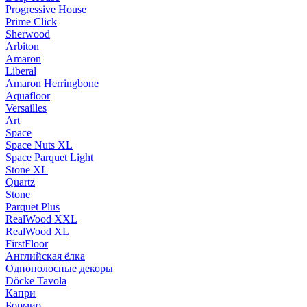
Progressive House
Prime Click
Sherwood
Arbiton
Amaron
Liberal
Amaron Herringbone
Aquafloor
Versailles
Art
Space
Space Nuts XL
Space Parquet Light
Stone XL
Quartz
Stone
Parquet Plus
RealWood XXL
RealWood XL
FirstFloor
Английская ёлка
Однополосные декоры
Döcke Tavola
Капри
Бормио