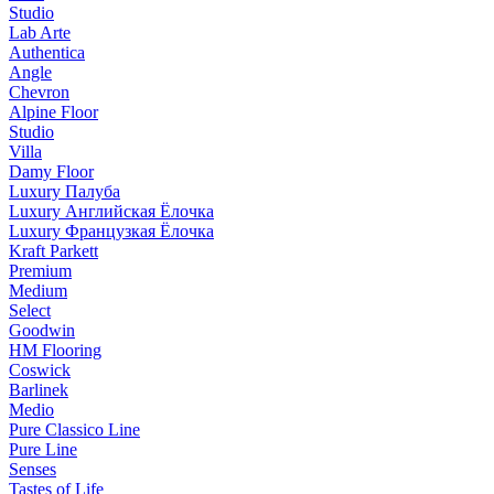
Studio
Lab Arte
Authentica
Angle
Chevron
Alpine Floor
Studio
Villa
Damy Floor
Luxury Палуба
Luxury Английская Ёлочка
Luxury Французкая Ёлочка
Kraft Parkett
Premium
Medium
Select
Goodwin
HM Flooring
Coswick
Barlinek
Medio
Pure Classico Line
Pure Line
Senses
Tastes of Life