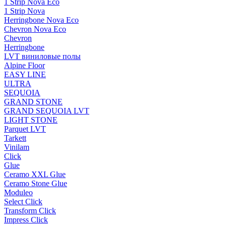
1 Strip Nova Eco
1 Strip Nova
Herringbone Nova Eco
Chevron Nova Eco
Chevron
Herringbone
LVT виниловые полы
Alpine Floor
EASY LINE
ULTRA
SEQUOIA
GRAND STONE
GRAND SEQUOIA LVT
LIGHT STONE
Parquet LVT
Tarkett
Vinilam
Click
Glue
Ceramo XXL Glue
Ceramo Stone Glue
Moduleo
Select Click
Transform Click
Impress Click