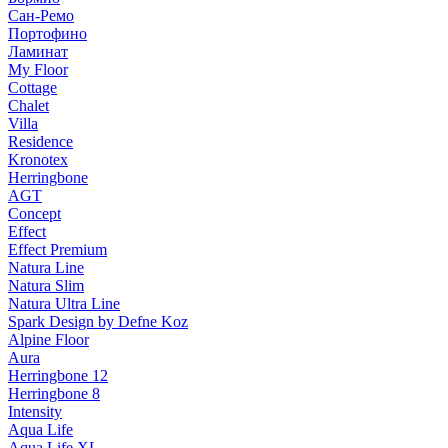
Сан-Ремо
Портофино
Ламинат
My Floor
Cottage
Chalet
Villa
Residence
Kronotex
Herringbone
AGT
Concept
Effect
Effect Premium
Natura Line
Natura Slim
Natura Ultra Line
Spark Design by Defne Koz
Alpine Floor
Aura
Herringbone 12
Herringbone 8
Intensity
Aqua Life
Aqua Life XL