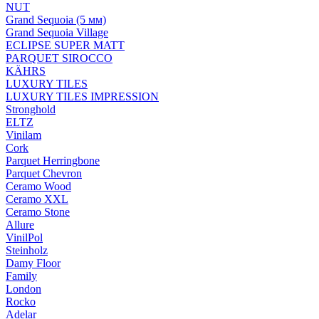
NUT
Grand Sequoia (5 мм)
Grand Sequoia Village
ECLIPSE SUPER MATT
PARQUET SIROCCO
KÄHRS
LUXURY TILES
LUXURY TILES IMPRESSION
Stronghold
ELTZ
Vinilam
Cork
Parquet Herringbone
Parquet Chevron
Ceramo Wood
Ceramo XXL
Ceramo Stone
Allure
VinilPol
Steinholz
Damy Floor
Family
London
Rocko
Adelar