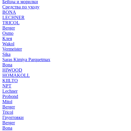
Бейцы и морилки
Средства по уходу
BONA
LECHNER
TRICOL
Berger
Osmo
Клея
Wakol
Vermeister
Sika
Saras Kimiya Parquetmax
Bona
HIWOOD
HOMAKOLL
KIILTO
NPT
Lechner
Probond
Mitol
Berger
Tricol
Грунтовки
Berger
Bona