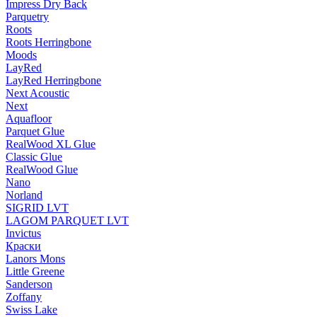
Impress Dry Back
Parquetry
Roots
Roots Herringbone
Moods
LayRed
LayRed Herringbone
Next Acoustic
Next
Aquafloor
Parquet Glue
RealWood XL Glue
Classic Glue
RealWood Glue
Nano
Norland
SIGRID LVT
LAGOM PARQUET LVT
Invictus
Краски
Lanors Mons
Little Greene
Sanderson
Zoffany
Swiss Lake