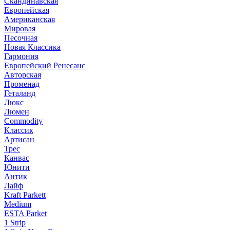
Скандинавская
Европейская
Американская
Мировая
Песочная
Новая Классика
Гармония
Европейский Ренесанс
Авторская
Променад
Геталанд
Люкс
Люмен
Commodity
Классик
Артисан
Трес
Канвас
Юнити
Антик
Лайф
Kraft Parkett
Medium
ESTA Parket
1 Strip