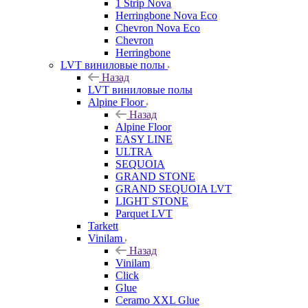
1 Strip Nova
Herringbone Nova Eco
Chevron Nova Eco
Chevron
Herringbone
LVT виниловые полы
Назад
LVT виниловые полы
Alpine Floor
Назад
Alpine Floor
EASY LINE
ULTRA
SEQUOIA
GRAND STONE
GRAND SEQUOIA LVT
LIGHT STONE
Parquet LVT
Tarkett
Vinilam
Назад
Vinilam
Click
Glue
Ceramo XXL Glue