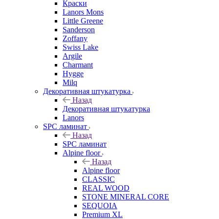
Краски
Lanors Mons
Little Greene
Sanderson
Zoffany
Swiss Lake
Argile
Charmant
Hygge
Milq
Декоративная штукатурка
Назад
Декоративная штукатурка
Lanors
SPC ламинат
Назад
SPC ламинат
Alpine floor
Назад
Alpine floor
CLASSIC
REAL WOOD
STONE MINERAL CORE
SEQUOIA
Premium XL