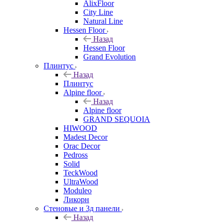
AlixFloor
City Line
Natural Line
Hessen Floor
Назад
Hessen Floor
Grand Evolution
Плинтус
Назад
Плинтус
Alpine floor
Назад
Alpine floor
GRAND SEQUOIA
HIWOOD
Madest Decor
Orac Decor
Pedross
Solid
TeckWood
UltraWood
Moduleo
Ликорн
Стеновые и 3д панели
Назад