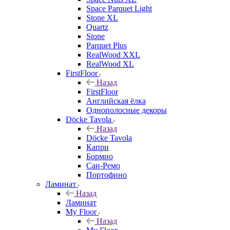
Space Parquet Light
Stone XL
Quartz
Stone
Parquet Plus
RealWood XXL
RealWood XL
FirstFloor
Назад
FirstFloor
Английская ёлка
Однополосные декоры
Döcke Tavola
Назад
Döcke Tavola
Капри
Бормио
Сан-Ремо
Портофино
Ламинат
Назад
Ламинат
My Floor
Назад