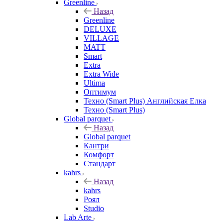
Greenline
Назад
Greenline
DELUXE
VILLAGE
MATT
Smart
Extra
Extra Wide
Ultima
Оптимум
Техно (Smart Plus) Английская Елка
Техно (Smart Plus)
Global parquet
Назад
Global parquet
Кантри
Комфорт
Стандарт
kahrs
Назад
kahrs
Роял
Studio
Lab Arte