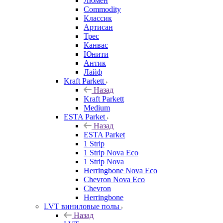
Люмен
Commodity
Классик
Артисан
Трес
Канвас
Юнити
Антик
Лайф
Kraft Parkett
Назад
Kraft Parkett
Medium
ESTA Parket
Назад
ESTA Parket
1 Strip
1 Strip Nova Eco
1 Strip Nova
Herringbone Nova Eco
Chevron Nova Eco
Chevron
Herringbone
LVT виниловые полы
Назад