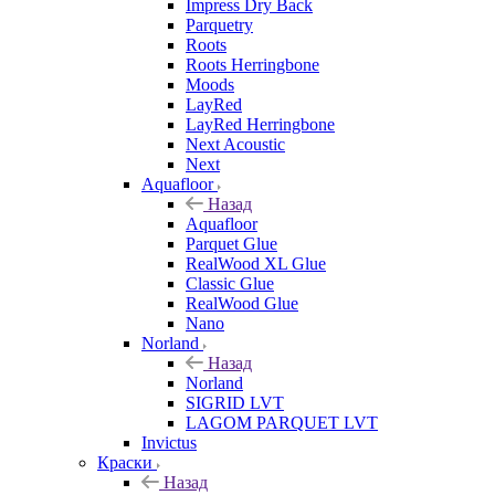
Impress Dry Back
Parquetry
Roots
Roots Herringbone
Moods
LayRed
LayRed Herringbone
Next Acoustic
Next
Aquafloor
Назад
Aquafloor
Parquet Glue
RealWood XL Glue
Classic Glue
RealWood Glue
Nano
Norland
Назад
Norland
SIGRID LVT
LAGOM PARQUET LVT
Invictus
Краски
Назад