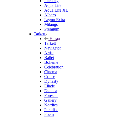
Intensity
Aqua Life
Aqua Life XL
Albero
Legno Extra
Milango
Premium
Tarkett
Назад
Tarkett
Navigator
Artist
Ballet
Boheme
Celebration
Cinema
Cruise
Dynasty
Ellade
Estetica
Forester
Gallery
Nordica
Paradise
Poem