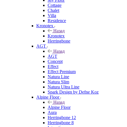
My Floor
Cottage
Chalet
Villa
Residence
Kronotex
Назад
Kronotex
Herringbone
AGT
Назад
AGT
Concept
Effect
Effect Premium
Natura Line
Natura Slim
Natura Ultra Line
Spark Design by Defne Koz
Alpine Floor
Назад
Alpine Floor
Aura
Herringbone 12
Herringbone 8