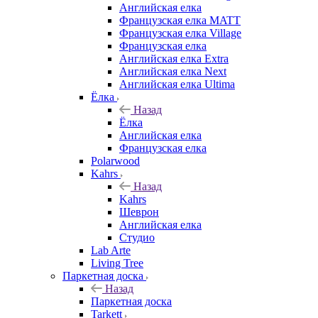
Английская елка
Французская елка MATT
Французская елка Village
Французская елка
Английская елка Extra
Английская елка Next
Английская елка Ultima
Ёлка
Назад
Ёлка
Английская елка
Французская елка
Polarwood
Kahrs
Назад
Kahrs
Шеврон
Английская елка
Студио
Lab Arte
Living Tree
Паркетная доска
Назад
Паркетная доска
Tarkett