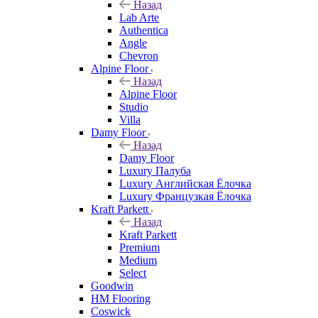
Назад
Lab Arte
Authentica
Angle
Chevron
Alpine Floor
Назад
Alpine Floor
Studio
Villa
Damy Floor
Назад
Damy Floor
Luxury Палуба
Luxury Английская Ёлочка
Luxury Французкая Ёлочка
Kraft Parkett
Назад
Kraft Parkett
Premium
Medium
Select
Goodwin
HM Flooring
Coswick