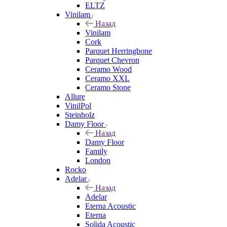
ELTZ
Vinilam
Назад
Vinilam
Cork
Parquet Herringbone
Parquet Chevron
Ceramo Wood
Ceramo XXL
Ceramo Stone
Allure
VinilPol
Steinholz
Damy Floor
Назад
Damy Floor
Family
London
Rocko
Adelar
Назад
Adelar
Eterna Acoustic
Eterna
Solida Acoustic