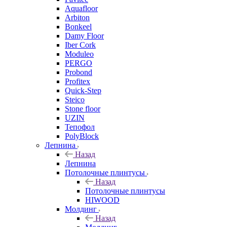
Aquafloor
Arbiton
Bonkeel
Damy Floor
Iber Cork
Moduleo
PERGO
Probond
Profitex
Quick-Step
Steico
Stone floor
UZIN
Тепофол
PolyBlock
Лепнина
Назад
Лепнина
Потолочные плинтусы
Назад
Потолочные плинтусы
HIWOOD
Молдинг
Назад