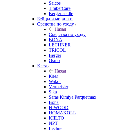
Saicos
TimberCare
Berger-seidle
Бейцы и морилки
Средства по уходу
Назад
Средства по уходу
BONA
LECHNER
TRICOL
Berger
Osmo
Клея
Назад
Клея
Wakol
Vermeister
Sika
Saras Kimiya Parquetmax
Bona
HIWOOD
HOMAKOLL
KIILTO
NPT
Lechner