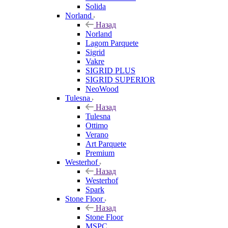
Solida
Norland
Назад
Norland
Lagom Parquete
Sigrid
Vakre
SIGRID PLUS
SIGRID SUPERIOR
NeoWood
Tulesna
Назад
Tulesna
Ottimo
Verano
Art Parquete
Premium
Westerhof
Назад
Westerhof
Spark
Stone Floor
Назад
Stone Floor
MSPC