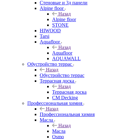
Стеновые и 3д панели
Alpine floor
Назад
Alpine floor
STONE
HIWOOD
Tarsi
Aquafloor
Назад
Aquafloor
AQUAWALL
Обустройство террас
Назад
Обустройство террас
Террасная доска
Назад
Террасная доска
CM Decking
Профессиональная химия
Назад
Профессиональная химия
Масла
Назад
Масла
Osmo