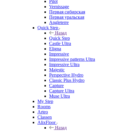
Pilot
Vernissage
Первая сибирская
Первая уральская
Angleterre
Quick Step
Назад
Quick Step
Castle Ultra
Eligna
Impressive
Impressive patterns Ultra
Impressive Ultra
Majestic
Perspective Hydro
Classic Plus Hydro
Capture
Capture Ultra
Muse Ultra
My Step
Rooms
Arteo
Classen
AlixFloor
Назад