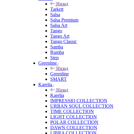
Назад
Tarkett
Salsa
Salsa Premium
Salsa Art
Tango
Tango Art
Tango Classic
Samba
Rumba
Step
Greenline
Назад
Greenline
SMART
Karelia
Назад
Karelia
IMPRESSIO COLLECTION
URBAN SOUL COLLECTION
TIME COLLECTION
LIGHT COLLECTION
POLAR COLLECTION
DAWN COLLECTION
LIBRA COLLECTION