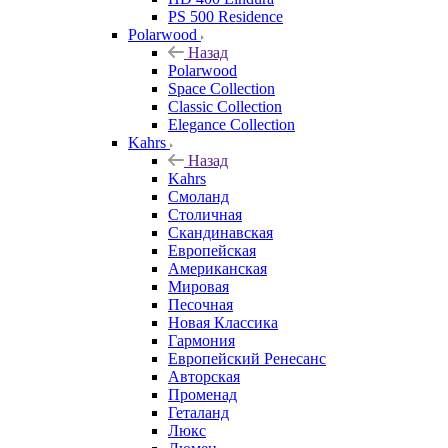
PS 500 Residence
Polarwood
Назад
Polarwood
Space Collection
Classic Collection
Elegance Collection
Kahrs
Назад
Kahrs
Смоланд
Столичная
Скандинавская
Европейская
Американская
Мировая
Песочная
Новая Классика
Гармония
Европейский Ренесанс
Авторская
Променад
Геталанд
Люкс