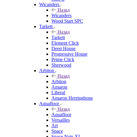
Wicanders
Назад
Wicanders
Wood Start SPC
Tarkett
Назад
Tarkett
Element Click
Deep House
Progressive House
Prime Click
Sherwood
Arbiton
Назад
Arbiton
Amaron
Liberal
Amaron Herringbone
Aquafloor
Назад
Aquafloor
Versailles
Art
Space
Space Nuts XL