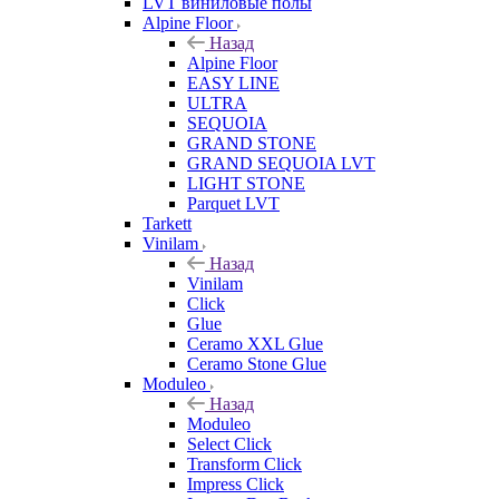
LVT виниловые полы
Alpine Floor
Назад
Alpine Floor
EASY LINE
ULTRA
SEQUOIA
GRAND STONE
GRAND SEQUOIA LVT
LIGHT STONE
Parquet LVT
Tarkett
Vinilam
Назад
Vinilam
Click
Glue
Ceramo XXL Glue
Ceramo Stone Glue
Moduleo
Назад
Moduleo
Select Click
Transform Click
Impress Click