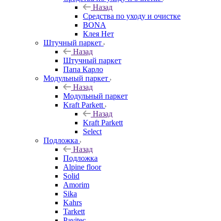
Назад
Средства по уходу и очистке
BONA
Клея Нет
Штучный паркет
Назад
Штучный паркет
Папа Карло
Модульный паркет
Назад
Модульный паркет
Kraft Parkett
Назад
Kraft Parkett
Select
Подложка
Назад
Подложка
Alpine floor
Solid
Amorim
Sika
Kahrs
Tarkett
Pavitec