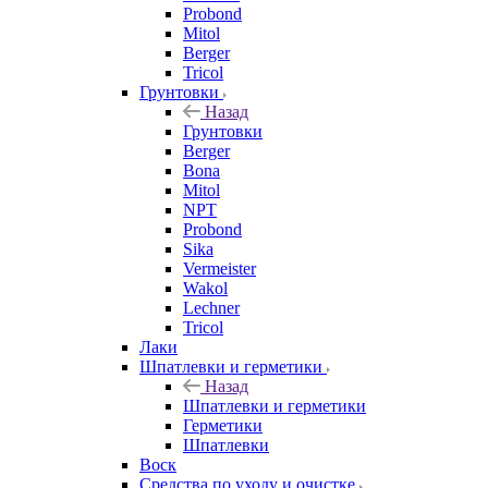
Probond
Mitol
Berger
Tricol
Грунтовки
Назад
Грунтовки
Berger
Bona
Mitol
NPT
Probond
Sika
Vermeister
Wakol
Lechner
Tricol
Лаки
Шпатлевки и герметики
Назад
Шпатлевки и герметики
Герметики
Шпатлевки
Воск
Средства по уходу и очистке