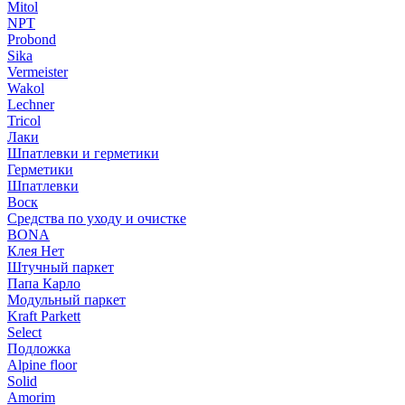
Mitol
NPT
Probond
Sika
Vermeister
Wakol
Lechner
Tricol
Лаки
Шпатлевки и герметики
Герметики
Шпатлевки
Воск
Средства по уходу и очистке
BONA
Клея Нет
Штучный паркет
Папа Карло
Модульный паркет
Kraft Parkett
Select
Подложка
Alpine floor
Solid
Amorim