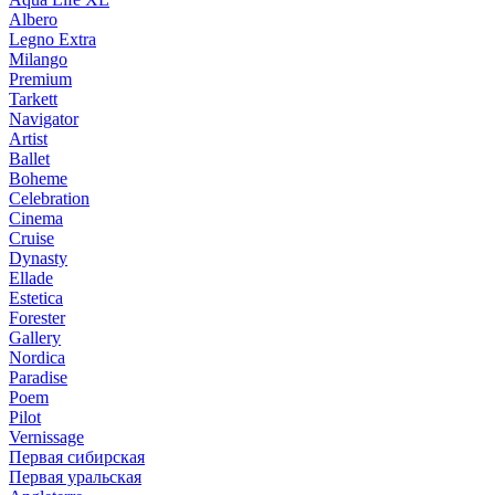
Albero
Legno Extra
Milango
Premium
Tarkett
Navigator
Artist
Ballet
Boheme
Celebration
Cinema
Cruise
Dynasty
Ellade
Estetica
Forester
Gallery
Nordica
Paradise
Poem
Pilot
Vernissage
Первая сибирская
Первая уральская