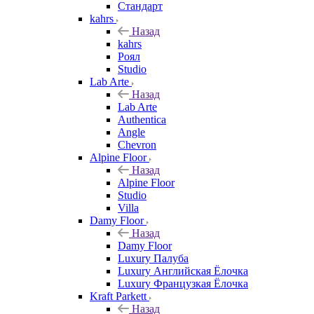
Стандарт
kahrs
Назад
kahrs
Роял
Studio
Lab Arte
Назад
Lab Arte
Authentica
Angle
Chevron
Alpine Floor
Назад
Alpine Floor
Studio
Villa
Damy Floor
Назад
Damy Floor
Luxury Палуба
Luxury Английская Ёлочка
Luxury Французкая Ёлочка
Kraft Parkett
Назад