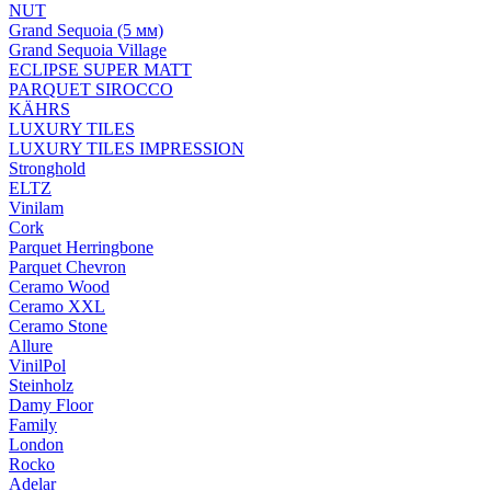
NUT
Grand Sequoia (5 мм)
Grand Sequoia Village
ECLIPSE SUPER MATT
PARQUET SIROCCO
KÄHRS
LUXURY TILES
LUXURY TILES IMPRESSION
Stronghold
ELTZ
Vinilam
Cork
Parquet Herringbone
Parquet Chevron
Ceramo Wood
Ceramo XXL
Ceramo Stone
Allure
VinilPol
Steinholz
Damy Floor
Family
London
Rocko
Adelar