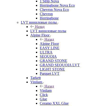
1 Strip Nova
Herringbone Nova Eco
Chevron Nova Eco
Chevron
Herringbone
LVT виниловые полы
Назад
LVT виниловые полы
Alpine Floor
Назад
Alpine Floor
EASY LINE
ULTRA
SEQUOIA
GRAND STONE
GRAND SEQUOIA LVT
LIGHT STONE
Parquet LVT
Tarkett
Vinilam
Назад
Vinilam
Click
Glue
Ceramo XXL Glue