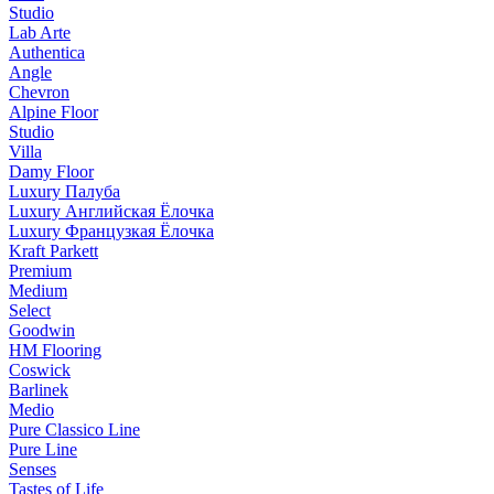
Studio
Lab Arte
Authentica
Angle
Chevron
Alpine Floor
Studio
Villa
Damy Floor
Luxury Палуба
Luxury Английская Ёлочка
Luxury Французкая Ёлочка
Kraft Parkett
Premium
Medium
Select
Goodwin
HM Flooring
Coswick
Barlinek
Medio
Pure Classico Line
Pure Line
Senses
Tastes of Life