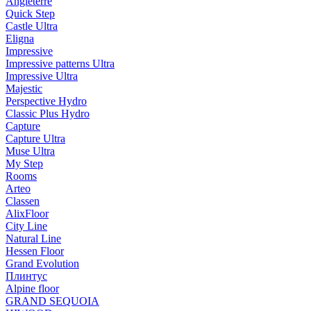
Angleterre
Quick Step
Castle Ultra
Eligna
Impressive
Impressive patterns Ultra
Impressive Ultra
Majestic
Perspective Hydro
Classic Plus Hydro
Capture
Capture Ultra
Muse Ultra
My Step
Rooms
Arteo
Classen
AlixFloor
City Line
Natural Line
Hessen Floor
Grand Evolution
Плинтус
Alpine floor
GRAND SEQUOIA