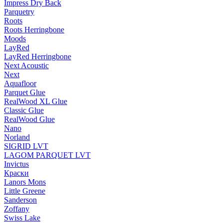
Impress Dry Back
Parquetry
Roots
Roots Herringbone
Moods
LayRed
LayRed Herringbone
Next Acoustic
Next
Aquafloor
Parquet Glue
RealWood XL Glue
Classic Glue
RealWood Glue
Nano
Norland
SIGRID LVT
LAGOM PARQUET LVT
Invictus
Краски
Lanors Mons
Little Greene
Sanderson
Zoffany
Swiss Lake