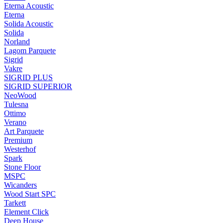
Eterna Acoustic
Eterna
Solida Acoustic
Solida
Norland
Lagom Parquete
Sigrid
Vakre
SIGRID PLUS
SIGRID SUPERIOR
NeoWood
Tulesna
Ottimo
Verano
Art Parquete
Premium
Westerhof
Spark
Stone Floor
MSPC
Wicanders
Wood Start SPC
Tarkett
Element Click
Deep House