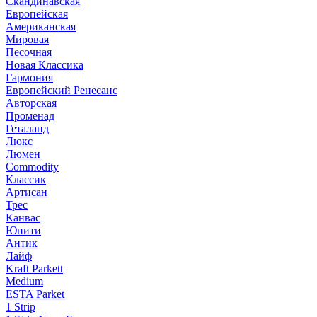
Скандинавская
Европейская
Американская
Мировая
Песочная
Новая Классика
Гармония
Европейский Ренесанс
Авторская
Променад
Геталанд
Люкс
Люмен
Commodity
Классик
Артисан
Трес
Канвас
Юнити
Антик
Лайф
Kraft Parkett
Medium
ESTA Parket
1 Strip