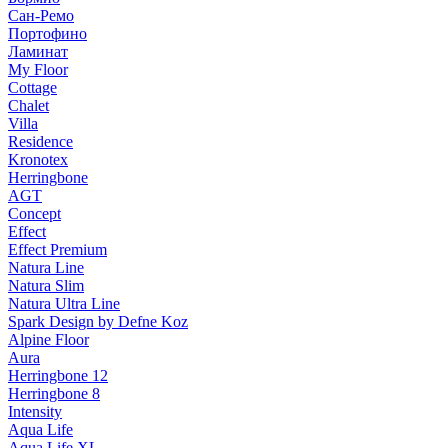
Сан-Ремо
Портофино
Ламинат
My Floor
Cottage
Chalet
Villa
Residence
Kronotex
Herringbone
AGT
Concept
Effect
Effect Premium
Natura Line
Natura Slim
Natura Ultra Line
Spark Design by Defne Koz
Alpine Floor
Aura
Herringbone 12
Herringbone 8
Intensity
Aqua Life
Aqua Life XL