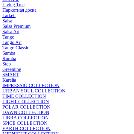
Living Tree
Паркетная доска
Tarkett
Salsa
Salsa Premium
Salsa Art
Tango
Tango Art
Tango Classic
Samba
Rumba
Step
Greenline
SMART
Karelia
IMPRESSIO COLLECTION
URBAN SOUL COLLECTION
TIME COLLECTION
LIGHT COLLECTION
POLAR COLLECTION
DAWN COLLECTION
LIBRA COLLECTION
SPICE COLLECTION
EARTH COLLECTION
MIDNIGHT COLLECTION