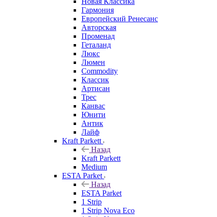
Новая Классика
Гармония
Европейский Ренесанс
Авторская
Променад
Геталанд
Люкс
Люмен
Commodity
Классик
Артисан
Трес
Канвас
Юнити
Антик
Лайф
Kraft Parkett
Назад
Kraft Parkett
Medium
ESTA Parket
Назад
ESTA Parket
1 Strip
1 Strip Nova Eco