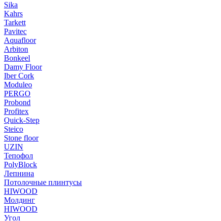
Sika
Kahrs
Tarkett
Pavitec
Aquafloor
Arbiton
Bonkeel
Damy Floor
Iber Cork
Moduleo
PERGO
Probond
Profitex
Quick-Step
Steico
Stone floor
UZIN
Тепофол
PolyBlock
Лепнина
Потолочные плинтусы
HIWOOD
Молдинг
HIWOOD
Угол