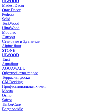
HIWOOD
Madest Decor
Orac Decor
Pedross
Solid
TeckWood
UltraWood
Moduleo
Ликорн
Стеновые и 3д панели
Alpine floor
STONE
HIWOOD
Tarsi
Aquafloor
AQUAWALL
Обустройство террас
Террасная доска
CM Decking
Профессиональная химия
Масла
Osmo
Saicos
TimberCare
Berger-seidle