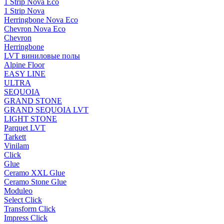
1 Strip Nova Eco
1 Strip Nova
Herringbone Nova Eco
Chevron Nova Eco
Chevron
Herringbone
LVT виниловые полы
Alpine Floor
EASY LINE
ULTRA
SEQUOIA
GRAND STONE
GRAND SEQUOIA LVT
LIGHT STONE
Parquet LVT
Tarkett
Vinilam
Click
Glue
Ceramo XXL Glue
Ceramo Stone Glue
Moduleo
Select Click
Transform Click
Impress Click