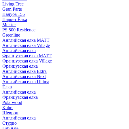
Living Tree
Gran Parte
Палуба 155
Паркет Ёлка
Meister
PS 500 Residence
Greenline
Английская елка MATT
Английская елка Village
Английская елка
Французская елка MATT
Французская елка Village
Французская елка
Английская елка Extra
Английская елка Next
Английская елка Ultima
Ёлка
Английская елка
Французская елка
Polarwood
Kahrs
Шеврон
Английская елка
Студио
Lab Arte