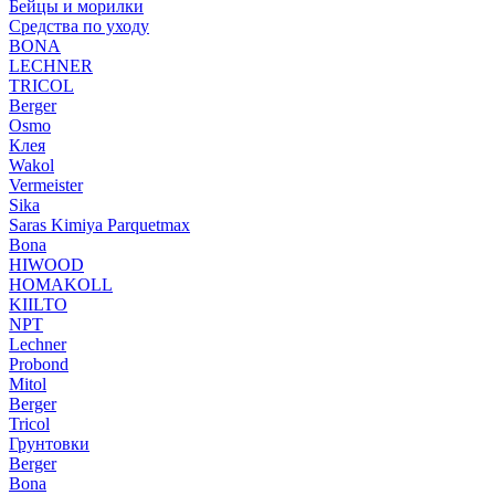
Бейцы и морилки
Средства по уходу
BONA
LECHNER
TRICOL
Berger
Osmo
Клея
Wakol
Vermeister
Sika
Saras Kimiya Parquetmax
Bona
HIWOOD
HOMAKOLL
KIILTO
NPT
Lechner
Probond
Mitol
Berger
Tricol
Грунтовки
Berger
Bona