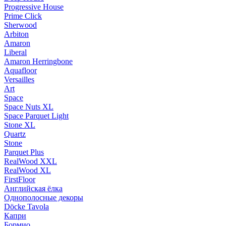
Progressive House
Prime Click
Sherwood
Arbiton
Amaron
Liberal
Amaron Herringbone
Aquafloor
Versailles
Art
Space
Space Nuts XL
Space Parquet Light
Stone XL
Quartz
Stone
Parquet Plus
RealWood XXL
RealWood XL
FirstFloor
Английская ёлка
Однополосные декоры
Döcke Tavola
Капри
Бормио