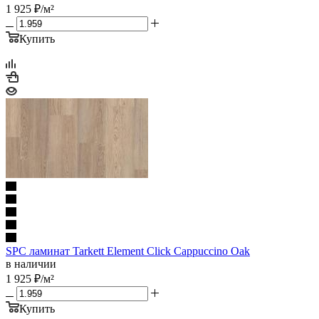
1 925
₽
/м²
Купить
SPC ламинат Tarkett Element Click Cappuccino Oak
в наличии
1 925
₽
/м²
Купить