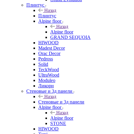
Плинтус
Назад
Плинтус
Alpine floor
Назад
Alpine floor
GRAND SEQUOIA
HIWOOD
Madest Decor
Orac Decor
Pedross
Solid
TeckWood
UltraWood
Moduleo
Ликорн
Стеновые и 3д панели
Назад
Стеновые и 3д панели
Alpine floor
Назад
Alpine floor
STONE
HIWOOD