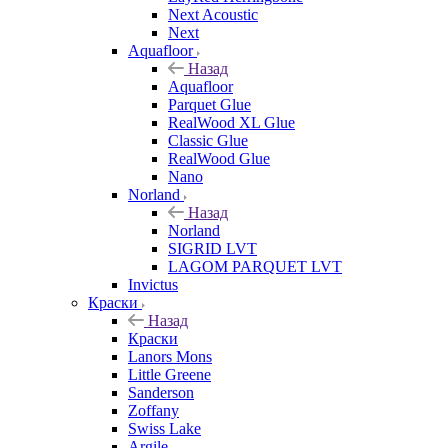
Next Acoustic
Next
Aquafloor
Назад
Aquafloor
Parquet Glue
RealWood XL Glue
Classic Glue
RealWood Glue
Nano
Norland
Назад
Norland
SIGRID LVT
LAGOM PARQUET LVT
Invictus
Краски
Назад
Краски
Lanors Mons
Little Greene
Sanderson
Zoffany
Swiss Lake
Argile