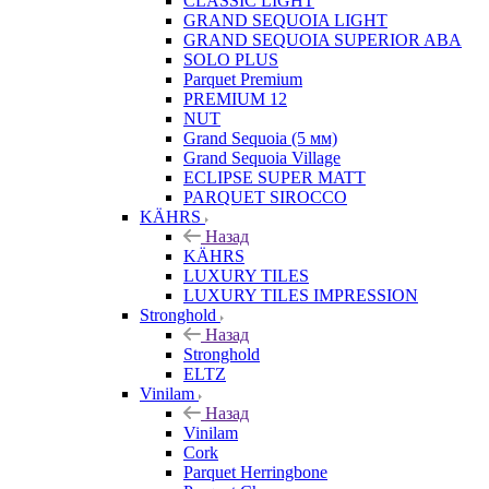
CLASSIC LIGHT
GRAND SEQUOIA LIGHT
GRAND SEQUOIA SUPERIOR ABA
SOLO PLUS
Parquet Premium
PREMIUM 12
NUT
Grand Sequoia (5 мм)
Grand Sequoia Village
ECLIPSE SUPER MATT
PARQUET SIROCCO
KÄHRS
Назад
KÄHRS
LUXURY TILES
LUXURY TILES IMPRESSION
Stronghold
Назад
Stronghold
ELTZ
Vinilam
Назад
Vinilam
Cork
Parquet Herringbone