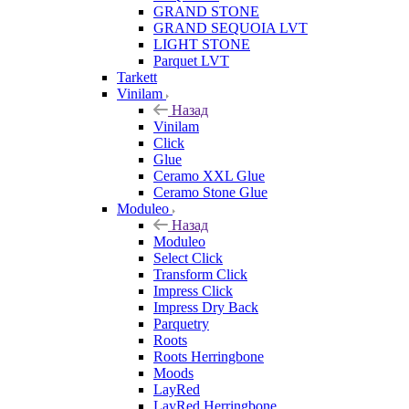
GRAND STONE
GRAND SEQUOIA LVT
LIGHT STONE
Parquet LVT
Tarkett
Vinilam
Назад
Vinilam
Click
Glue
Ceramo XXL Glue
Ceramo Stone Glue
Moduleo
Назад
Moduleo
Select Click
Transform Click
Impress Click
Impress Dry Back
Parquetry
Roots
Roots Herringbone
Moods
LayRed
LayRed Herringbone