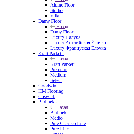
Alpine Floor
Studio
Villa
Damy Floor
Назад
Damy Floor
Luxury Палуба
Luxury Английская Ёлочка
Luxury Французкая Ёлочка
Kraft Parkett
Назад
Kraft Parkett
Premium
Medium
Select
Goodwin
HM Flooring
Coswick
Barlinek
Назад
Barlinek
Medio
Pure Classico Line
Pure Line