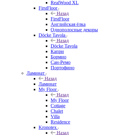
RealWood XL
FirstFloor
Назад
FirstFloor
Английская ёлка
Однополосные декоры
Döcke Tavola
Назад
Döcke Tavola
Капри
Бормио
Сан-Ремо
Портофино
Ламинат
Назад
Ламинат
My Floor
Назад
My Floor
Cottage
Chalet
Villa
Residence
Kronotex
Назад