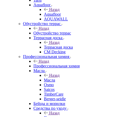
Tarsi
Aquafloor
Назад
Aquafloor
AQUAWALL
Обустройство террас
Назад
Обустройство террас
Террасная доска
Назад
Террасная доска
CM Decking
Профессиональная химия
Назад
Профессиональная химия
Масла
Назад
Масла
Osmo
Saicos
TimberCare
Berger-seidle
Бейцы и морилки
Средства по уходу
Назад