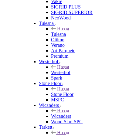
Vakre
SIGRID PLUS
SIGRID SUPERIOR
NeoWood
Tulesna
Назад
Tulesna
Ottimo
Verano
Art Parquete
Premium
Westerhof
Назад
Westerhof
Spark
Stone Floor
Назад
Stone Floor
MSPC
Wicanders
Назад
Wicanders
Wood Start SPC
Tarkett
Назад