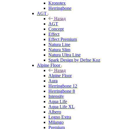
Kronotex
Herringbone
AGT
Назад
AGT
Concept
Effect
Effect Premium
Natura Line
Natura Slim
Natura Ultra Line
Spark Design by Defne Koz
Alpine Floor
Назад
Alpine Floor
Aura
Herringbone 12
Herringbone 8
Intensity
Aqua Life
Aqua Life XL
Albero
Legno Extra
Milango
Premium