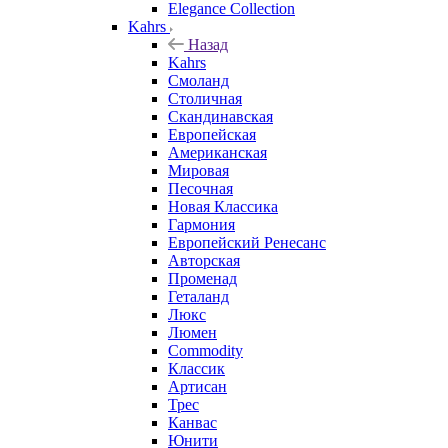
Elegance Collection
Kahrs
Назад
Kahrs
Смоланд
Столичная
Скандинавская
Европейская
Американская
Мировая
Песочная
Новая Классика
Гармония
Европейский Ренесанс
Авторская
Променад
Геталанд
Люкс
Люмен
Commodity
Классик
Артисан
Трес
Канвас
Юнити