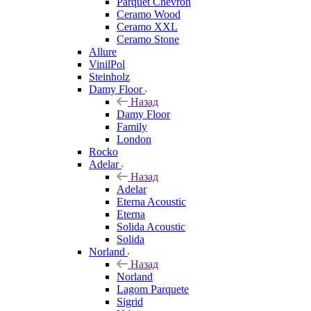
Parquet Chevron
Ceramo Wood
Ceramo XXL
Ceramo Stone
Allure
VinilPol
Steinholz
Damy Floor
Назад
Damy Floor
Family
London
Rocko
Adelar
Назад
Adelar
Eterna Acoustic
Eterna
Solida Acoustic
Solida
Norland
Назад
Norland
Lagom Parquete
Sigrid