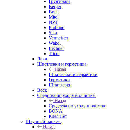
Грунтовки
Berger
Bona
Mitol
NPT
Probond
Sika
Vermeister
Wakol
Lechner
Tricol
Лаки
Шпатлевки и герметики
Назад
Шпатлевки и герметики
Герметики
Шпатлевки
Воск
Средства по уходу и очистке
Назад
Средства по уходу и очистке
BONA
Клея Нет
Штучный паркет
Назад