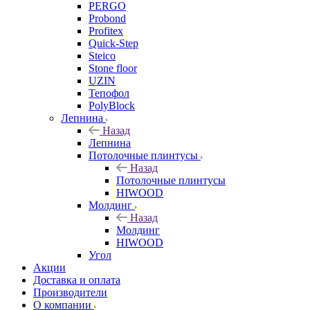
PERGO
Probond
Profitex
Quick-Step
Steico
Stone floor
UZIN
Тепофол
PolyBlock
Лепнина
Назад
Лепнина
Потолочные плинтусы
Назад
Потолочные плинтусы
HIWOOD
Молдинг
Назад
Молдинг
HIWOOD
Угол
Акции
Доставка и оплата
Производители
О компании