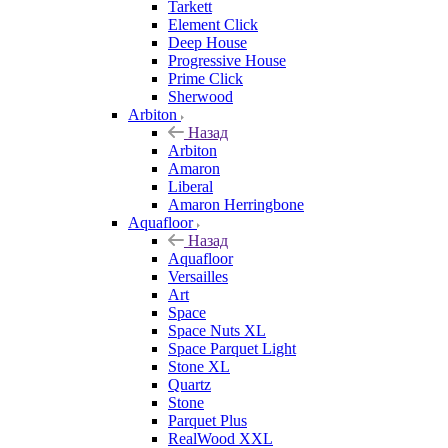
Tarkett
Element Click
Deep House
Progressive House
Prime Click
Sherwood
Arbiton
Назад
Arbiton
Amaron
Liberal
Amaron Herringbone
Aquafloor
Назад
Aquafloor
Versailles
Art
Space
Space Nuts XL
Space Parquet Light
Stone XL
Quartz
Stone
Parquet Plus
RealWood XXL