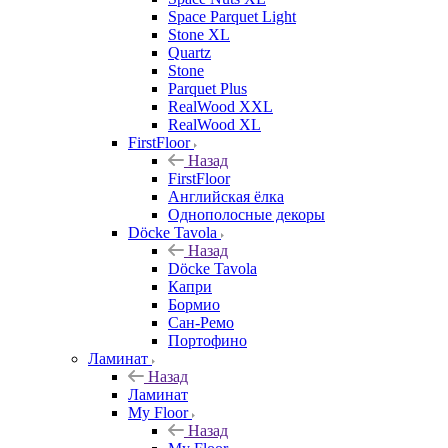
Space Parquet Light
Stone XL
Quartz
Stone
Parquet Plus
RealWood XXL
RealWood XL
FirstFloor
Назад
FirstFloor
Английская ёлка
Однополосные декоры
Döcke Tavola
Назад
Döcke Tavola
Капри
Бормио
Сан-Ремо
Портофино
Ламинат
Назад
Ламинат
My Floor
Назад