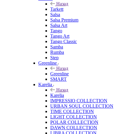
Назад
Tarkett
Salsa
Salsa Premium
Salsa Art
Tango
Tango Art
Tango Classic
Samba
Rumba
Step
Greenline
Назад
Greenline
SMART
Karelia
Назад
Karelia
IMPRESSIO COLLECTION
URBAN SOUL COLLECTION
TIME COLLECTION
LIGHT COLLECTION
POLAR COLLECTION
DAWN COLLECTION
LIBRA COLLECTION