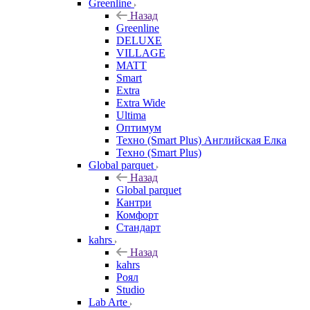
Greenline
Назад
Greenline
DELUXE
VILLAGE
MATT
Smart
Extra
Extra Wide
Ultima
Оптимум
Техно (Smart Plus) Английская Елка
Техно (Smart Plus)
Global parquet
Назад
Global parquet
Кантри
Комфорт
Стандарт
kahrs
Назад
kahrs
Роял
Studio
Lab Arte