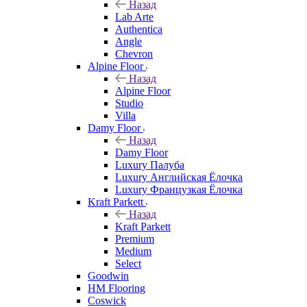
Назад
Lab Arte
Authentica
Angle
Chevron
Alpine Floor
Назад
Alpine Floor
Studio
Villa
Damy Floor
Назад
Damy Floor
Luxury Палуба
Luxury Английская Ёлочка
Luxury Французкая Ёлочка
Kraft Parkett
Назад
Kraft Parkett
Premium
Medium
Select
Goodwin
HM Flooring
Coswick