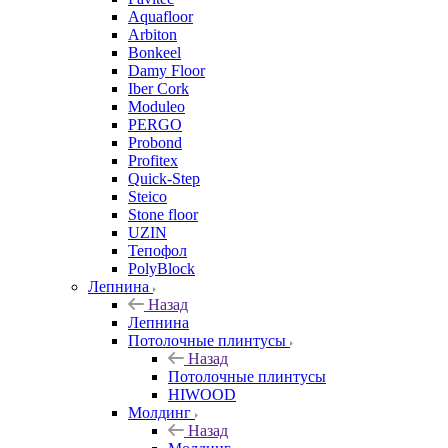
Aquafloor
Arbiton
Bonkeel
Damy Floor
Iber Cork
Moduleo
PERGO
Probond
Profitex
Quick-Step
Steico
Stone floor
UZIN
Тепофол
PolyBlock
Лепнина
Назад
Лепнина
Потолочные плинтусы
Назад
Потолочные плинтусы
HIWOOD
Молдинг
Назад