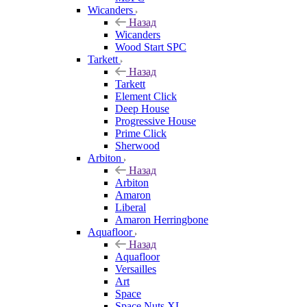
Wicanders
Назад
Wicanders
Wood Start SPC
Tarkett
Назад
Tarkett
Element Click
Deep House
Progressive House
Prime Click
Sherwood
Arbiton
Назад
Arbiton
Amaron
Liberal
Amaron Herringbone
Aquafloor
Назад
Aquafloor
Versailles
Art
Space
Space Nuts XL