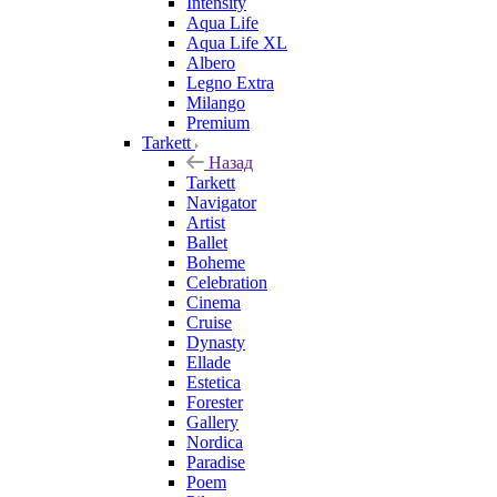
Intensity
Aqua Life
Aqua Life XL
Albero
Legno Extra
Milango
Premium
Tarkett
Назад
Tarkett
Navigator
Artist
Ballet
Boheme
Celebration
Cinema
Cruise
Dynasty
Ellade
Estetica
Forester
Gallery
Nordica
Paradise
Poem