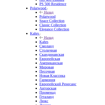
PS 500 Residence
Polarwood
Назад
Polarwood
Space Collection
Classic Collection
Elegance Collection
Kahrs
Назад
Kahrs
Смоланд
Столичная
Скандинавская
Европейская
Американская
Мировая
Песочная
Новая Классика
Гармония
Европейский Ренесанс
Авторская
Променад
Геталанд
Люкс