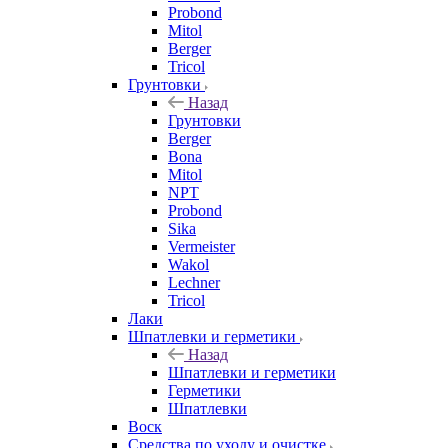
Probond
Mitol
Berger
Tricol
Грунтовки
Назад
Грунтовки
Berger
Bona
Mitol
NPT
Probond
Sika
Vermeister
Wakol
Lechner
Tricol
Лаки
Шпатлевки и герметики
Назад
Шпатлевки и герметики
Герметики
Шпатлевки
Воск
Средства по уходу и очистке