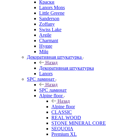
Краски
Lanors Mons
Little Greene
Sanderson
Zoffany
Swiss Lake
Argile
Charmant
Hygge
Milq
Декоративная штукатурка
Назад
Декоративная штукатурка
Lanors
SPC ламинат
Назад
SPC ламинат
Alpine floor
Назад
Alpine floor
CLASSIC
REAL WOOD
STONE MINERAL CORE
SEQUOIA
Premium XL