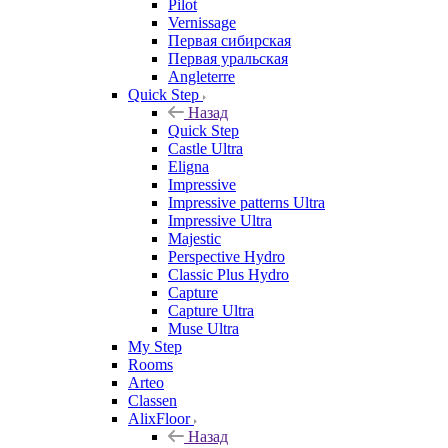
Pilot
Vernissage
Первая сибирская
Первая уральская
Angleterre
Quick Step
Назад
Quick Step
Castle Ultra
Eligna
Impressive
Impressive patterns Ultra
Impressive Ultra
Majestic
Perspective Hydro
Classic Plus Hydro
Capture
Capture Ultra
Muse Ultra
My Step
Rooms
Arteo
Classen
AlixFloor
Назад