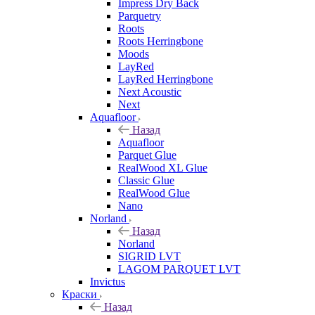
Impress Dry Back
Parquetry
Roots
Roots Herringbone
Moods
LayRed
LayRed Herringbone
Next Acoustic
Next
Aquafloor
Назад
Aquafloor
Parquet Glue
RealWood XL Glue
Classic Glue
RealWood Glue
Nano
Norland
Назад
Norland
SIGRID LVT
LAGOM PARQUET LVT
Invictus
Краски
Назад