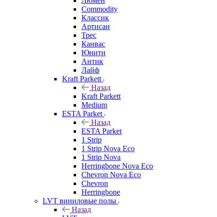
Люмен
Commodity
Классик
Артисан
Трес
Канвас
Юнити
Антик
Лайф
Kraft Parkett
Назад
Kraft Parkett
Medium
ESTA Parket
Назад
ESTA Parket
1 Strip
1 Strip Nova Eco
1 Strip Nova
Herringbone Nova Eco
Chevron Nova Eco
Chevron
Herringbone
LVT виниловые полы
Назад