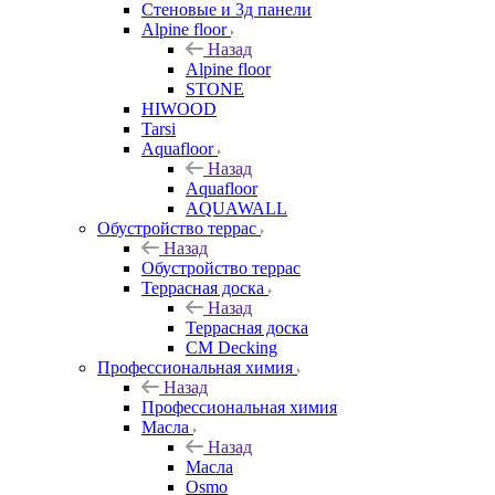
Стеновые и 3д панели
Alpine floor
Назад
Alpine floor
STONE
HIWOOD
Tarsi
Aquafloor
Назад
Aquafloor
AQUAWALL
Обустройство террас
Назад
Обустройство террас
Террасная доска
Назад
Террасная доска
CM Decking
Профессиональная химия
Назад
Профессиональная химия
Масла
Назад
Масла
Osmo