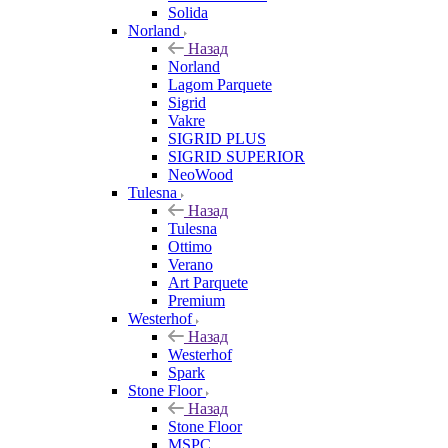
Solida
Norland
Назад
Norland
Lagom Parquete
Sigrid
Vakre
SIGRID PLUS
SIGRID SUPERIOR
NeoWood
Tulesna
Назад
Tulesna
Ottimo
Verano
Art Parquete
Premium
Westerhof
Назад
Westerhof
Spark
Stone Floor
Назад
Stone Floor
MSPC