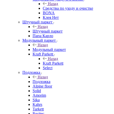
Назад
Средства по уходу и очистке
BONA
Клея Нет
Штучный паркет
Назад
Штучный паркет
Папа Карло
Модульный паркет
Назад
Модульный паркет
Kraft Parkett
Назад
Kraft Parkett
Select
Подложка
Назад
Подложка
Alpine floor
Solid
Amorim
Sika
Kahrs
Tarkett
Pavitec