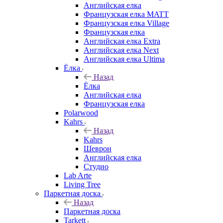
Английская елка
Французская елка MATT
Французская елка Village
Французская елка
Английская елка Extra
Английская елка Next
Английская елка Ultima
Ёлка
Назад
Ёлка
Английская елка
Французская елка
Polarwood
Kahrs
Назад
Kahrs
Шеврон
Английская елка
Студио
Lab Arte
Living Tree
Паркетная доска
Назад
Паркетная доска
Tarkett