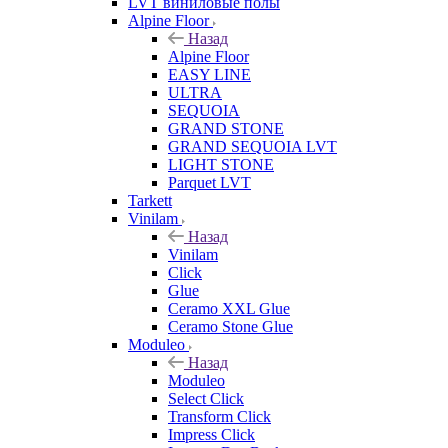
LVT виниловые полы
Alpine Floor
Назад
Alpine Floor
EASY LINE
ULTRA
SEQUOIA
GRAND STONE
GRAND SEQUOIA LVT
LIGHT STONE
Parquet LVT
Tarkett
Vinilam
Назад
Vinilam
Click
Glue
Ceramo XXL Glue
Ceramo Stone Glue
Moduleo
Назад
Moduleo
Select Click
Transform Click
Impress Click