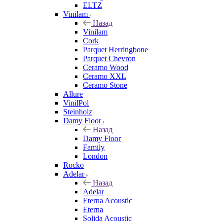
ELTZ
Vinilam
Назад
Vinilam
Cork
Parquet Herringbone
Parquet Chevron
Ceramo Wood
Ceramo XXL
Ceramo Stone
Allure
VinilPol
Steinholz
Damy Floor
Назад
Damy Floor
Family
London
Rocko
Adelar
Назад
Adelar
Eterna Acoustic
Eterna
Solida Acoustic