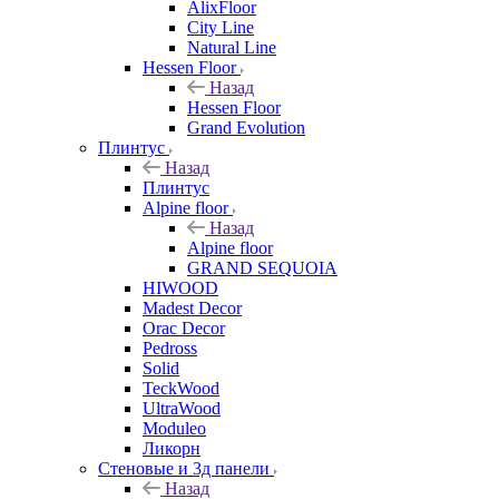
AlixFloor
City Line
Natural Line
Hessen Floor
Назад
Hessen Floor
Grand Evolution
Плинтус
Назад
Плинтус
Alpine floor
Назад
Alpine floor
GRAND SEQUOIA
HIWOOD
Madest Decor
Orac Decor
Pedross
Solid
TeckWood
UltraWood
Moduleo
Ликорн
Стеновые и 3д панели
Назад