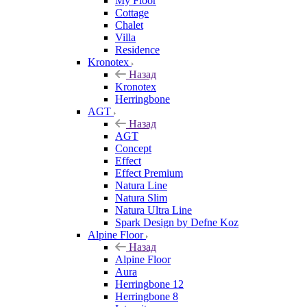
My Floor
Cottage
Chalet
Villa
Residence
Kronotex
Назад
Kronotex
Herringbone
AGT
Назад
AGT
Concept
Effect
Effect Premium
Natura Line
Natura Slim
Natura Ultra Line
Spark Design by Defne Koz
Alpine Floor
Назад
Alpine Floor
Aura
Herringbone 12
Herringbone 8