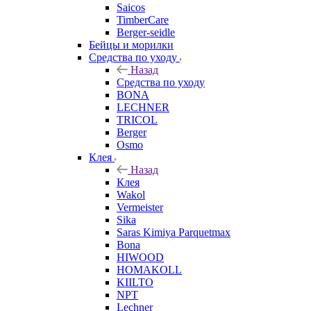
Saicos
TimberCare
Berger-seidle
Бейцы и морилки
Средства по уходу
Назад
Средства по уходу
BONA
LECHNER
TRICOL
Berger
Osmo
Клея
Назад
Клея
Wakol
Vermeister
Sika
Saras Kimiya Parquetmax
Bona
HIWOOD
HOMAKOLL
KIILTO
NPT
Lechner