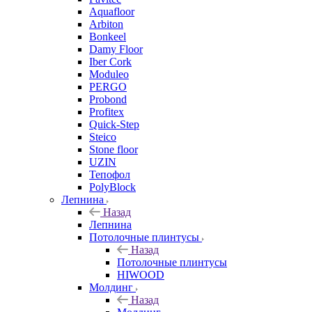
Aquafloor
Arbiton
Bonkeel
Damy Floor
Iber Cork
Moduleo
PERGO
Probond
Profitex
Quick-Step
Steico
Stone floor
UZIN
Тепофол
PolyBlock
Лепнина
Назад
Лепнина
Потолочные плинтусы
Назад
Потолочные плинтусы
HIWOOD
Молдинг
Назад