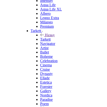
Intensity
Aqua Life
Aqua Life XL
Albero
Legno Extra
Milango
Premium
Tarkett
Назад
Tarkett
Navigator
Artist
Ballet
Boheme
Celebration
Cinema
Cruise
Dynasty
Ellade
Estetica
Forester
Gallery
Nordica
Paradise
Poem