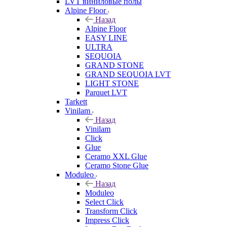
LVT виниловые полы
Alpine Floor
Назад
Alpine Floor
EASY LINE
ULTRA
SEQUOIA
GRAND STONE
GRAND SEQUOIA LVT
LIGHT STONE
Parquet LVT
Tarkett
Vinilam
Назад
Vinilam
Click
Glue
Ceramo XXL Glue
Ceramo Stone Glue
Moduleo
Назад
Moduleo
Select Click
Transform Click
Impress Click