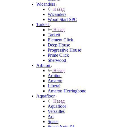
Wicanders
Назад
Wicanders
Wood Start SPC
Tarkett
Назад
Tarkett
Element Click
Deep House
Progressive House
Prime Click
Sherwood
Arbiton
Назад
Arbiton
Amaron
Liberal
Amaron Herringbone
Aquafloor
Назад
Aquafloor
Versailles
Art
Space
Space Nuts XL