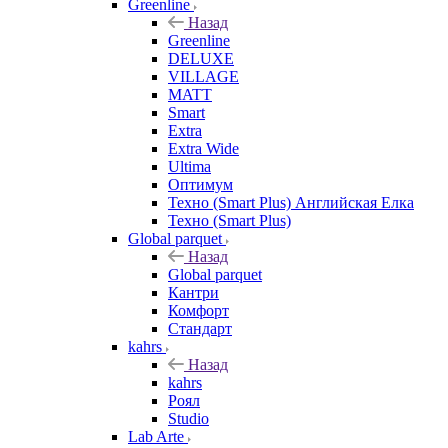
Greenline
Назад
Greenline
DELUXE
VILLAGE
MATT
Smart
Extra
Extra Wide
Ultima
Оптимум
Техно (Smart Plus) Английская Елка
Техно (Smart Plus)
Global parquet
Назад
Global parquet
Кантри
Комфорт
Стандарт
kahrs
Назад
kahrs
Роял
Studio
Lab Arte