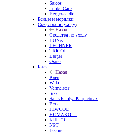
Saicos
TimberCare
Berger-seidle
Бейцы и морилки
Средства по уходу
Назад
Средства по уходу
BONA
LECHNER
TRICOL
Berger
Osmo
Клея
Назад
Клея
Wakol
Vermeister
Sika
Saras Kimiya Parquetmax
Bona
HIWOOD
HOMAKOLL
KIILTO
NPT
Lechner