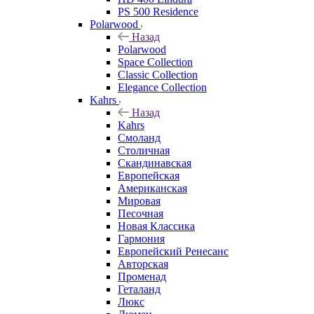
PS 500 Residence
Polarwood
Назад
Polarwood
Space Collection
Classic Collection
Elegance Collection
Kahrs
Назад
Kahrs
Смоланд
Столичная
Скандинавская
Европейская
Американская
Мировая
Песочная
Новая Классика
Гармония
Европейский Ренесанс
Авторская
Променад
Геталанд
Люкс