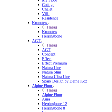
My Floor
Cottage
Chalet
Villa
Residence
Kronotex
Назад
Kronotex
Herringbone
AGT
Назад
AGT
Concept
Effect
Effect Premium
Natura Line
Natura Slim
Natura Ultra Line
Spark Design by Defne Koz
Alpine Floor
Назад
Alpine Floor
Aura
Herringbone 12
Herringbone 8