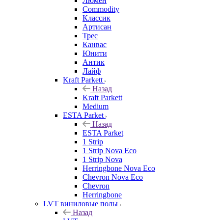
Люмен
Commodity
Классик
Артисан
Трес
Канвас
Юнити
Антик
Лайф
Kraft Parkett
Назад
Kraft Parkett
Medium
ESTA Parket
Назад
ESTA Parket
1 Strip
1 Strip Nova Eco
1 Strip Nova
Herringbone Nova Eco
Chevron Nova Eco
Chevron
Herringbone
LVT виниловые полы
Назад