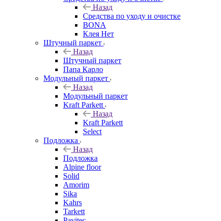
Назад
Средства по уходу и очистке
BONA
Клея Нет
Штучный паркет
Назад
Штучный паркет
Папа Карло
Модульный паркет
Назад
Модульный паркет
Kraft Parkett
Назад
Kraft Parkett
Select
Подложка
Назад
Подложка
Alpine floor
Solid
Amorim
Sika
Kahrs
Tarkett
Pavitec