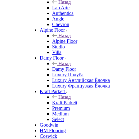
Назад
Lab Arte
Authentica
Angle
Chevron
Alpine Floor
Назад
Alpine Floor
Studio
Villa
Damy Floor
Назад
Damy Floor
Luxury Палуба
Luxury Английская Ёлочка
Luxury Французкая Ёлочка
Kraft Parkett
Назад
Kraft Parkett
Premium
Medium
Select
Goodwin
HM Flooring
Coswick