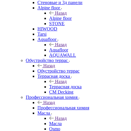
Стеновые и 3д панели
Alpine floor
Назад
Alpine floor
STONE
HIWOOD
Tarsi
Aquafloor
Назад
Aquafloor
AQUAWALL
Обустройство террас
Назад
Обустройство террас
Террасная доска
Назад
Террасная доска
CM Decking
Профессиональная химия
Назад
Профессиональная химия
Масла
Назад
Масла
Osmo