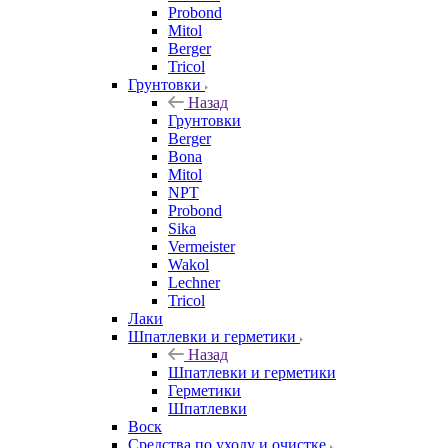
Probond
Mitol
Berger
Tricol
Грунтовки
Назад
Грунтовки
Berger
Bona
Mitol
NPT
Probond
Sika
Vermeister
Wakol
Lechner
Tricol
Лаки
Шпатлевки и герметики
Назад
Шпатлевки и герметики
Герметики
Шпатлевки
Воск
Средства по уходу и очистке