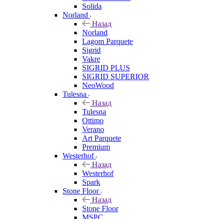
Solida
Norland
Назад
Norland
Lagom Parquete
Sigrid
Vakre
SIGRID PLUS
SIGRID SUPERIOR
NeoWood
Tulesna
Назад
Tulesna
Ottimo
Verano
Art Parquete
Premium
Westerhof
Назад
Westerhof
Spark
Stone Floor
Назад
Stone Floor
MSPC