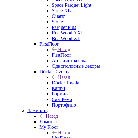
Space Parquet Light
Stone XL
Quartz
Stone
Parquet Plus
RealWood XXL
RealWood XL
FirstFloor
Назад
FirstFloor
Английская ёлка
Однополосные декоры
Döcke Tavola
Назад
Döcke Tavola
Капри
Бормио
Сан-Ремо
Портофино
Ламинат
Назад
Ламинат
My Floor
Назад