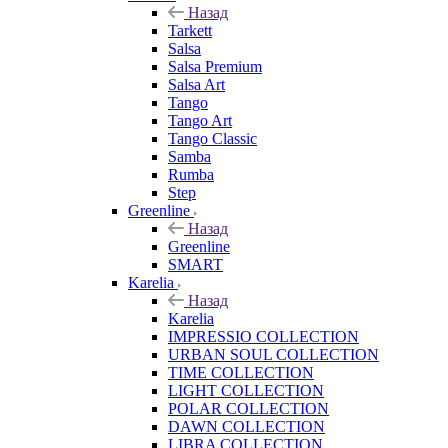
Назад
Tarkett
Salsa
Salsa Premium
Salsa Art
Tango
Tango Art
Tango Classic
Samba
Rumba
Step
Greenline
Назад
Greenline
SMART
Karelia
Назад
Karelia
IMPRESSIO COLLECTION
URBAN SOUL COLLECTION
TIME COLLECTION
LIGHT COLLECTION
POLAR COLLECTION
DAWN COLLECTION
LIBRA COLLECTION