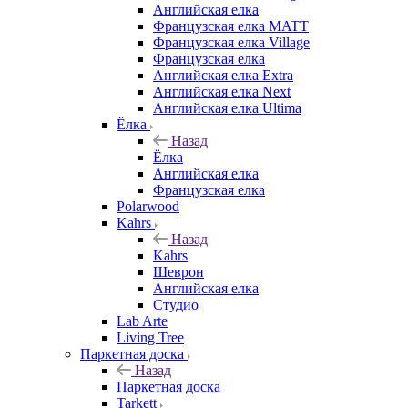
Английская елка
Французская елка MATT
Французская елка Village
Французская елка
Английская елка Extra
Английская елка Next
Английская елка Ultima
Ёлка
Назад
Ёлка
Английская елка
Французская елка
Polarwood
Kahrs
Назад
Kahrs
Шеврон
Английская елка
Студио
Lab Arte
Living Tree
Паркетная доска
Назад
Паркетная доска
Tarkett