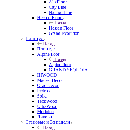
AlixFloor
City Line
Natural Line
Hessen Floor
Назад
Hessen Floor
Grand Evolution
Плинтус
Назад
Плинтус
Alpine floor
Назад
Alpine floor
GRAND SEQUOIA
HIWOOD
Madest Decor
Orac Decor
Pedross
Solid
TeckWood
UltraWood
Moduleo
Ликорн
Стеновые и 3д панели
Назад