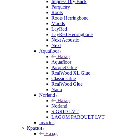
Impress Dry Back
Parquetry
Roots
Roots Herringbone
Moods
LayRed
LayRed Herringbone
Next Acoustic
Next
Aquafloor
Назад
Aquafloor
Parquet Glue
RealWood XL Glue
Classic Glue
RealWood Glue
Nano
Norland
Назад
Norland
SIGRID LVT
LAGOM PARQUET LVT
Invictus
Краски
Назад