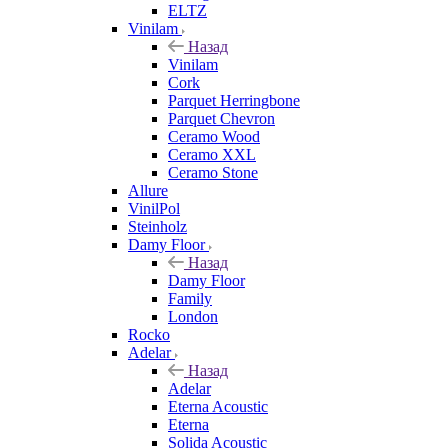
ELTZ
Vinilam
Назад
Vinilam
Cork
Parquet Herringbone
Parquet Chevron
Ceramo Wood
Ceramo XXL
Ceramo Stone
Allure
VinilPol
Steinholz
Damy Floor
Назад
Damy Floor
Family
London
Rocko
Adelar
Назад
Adelar
Eterna Acoustic
Eterna
Solida Acoustic