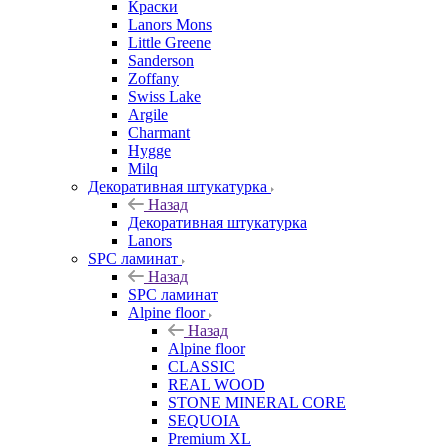
Краски
Lanors Mons
Little Greene
Sanderson
Zoffany
Swiss Lake
Argile
Charmant
Hygge
Milq
Декоративная штукатурка
Назад
Декоративная штукатурка
Lanors
SPC ламинат
Назад
SPC ламинат
Alpine floor
Назад
Alpine floor
CLASSIC
REAL WOOD
STONE MINERAL CORE
SEQUOIA
Premium XL