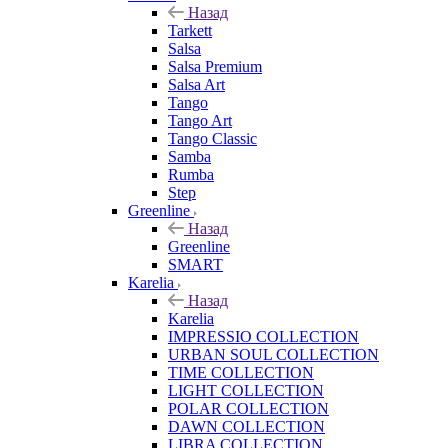
Назад
Tarkett
Salsa
Salsa Premium
Salsa Art
Tango
Tango Art
Tango Classic
Samba
Rumba
Step
Greenline
Назад
Greenline
SMART
Karelia
Назад
Karelia
IMPRESSIO COLLECTION
URBAN SOUL COLLECTION
TIME COLLECTION
LIGHT COLLECTION
POLAR COLLECTION
DAWN COLLECTION
LIBRA COLLECTION