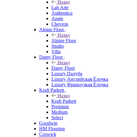
Назад
Lab Arte
Authentica
Angle
Chevron
Alpine Floor
Назад
Alpine Floor
Studio
Villa
Damy Floor
Назад
Damy Floor
Luxury Палуба
Luxury Английская Ёлочка
Luxury Французкая Ёлочка
Kraft Parkett
Назад
Kraft Parkett
Premium
Medium
Select
Goodwin
HM Flooring
Coswick