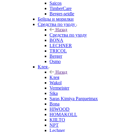
Saicos
TimberCare
Berger-seidle
Бейцы и морилки
Средства по уходу
Назад
Средства по уходу
BONA
LECHNER
TRICOL
Berger
Osmo
Клея
Назад
Клея
Wakol
Vermeister
Sika
Saras Kimiya Parquetmax
Bona
HIWOOD
HOMAKOLL
KIILTO
NPT
Lechner