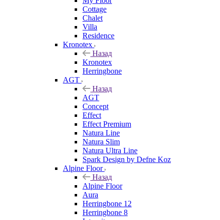
My Floor
Cottage
Chalet
Villa
Residence
Kronotex
Назад
Kronotex
Herringbone
AGT
Назад
AGT
Concept
Effect
Effect Premium
Natura Line
Natura Slim
Natura Ultra Line
Spark Design by Defne Koz
Alpine Floor
Назад
Alpine Floor
Aura
Herringbone 12
Herringbone 8