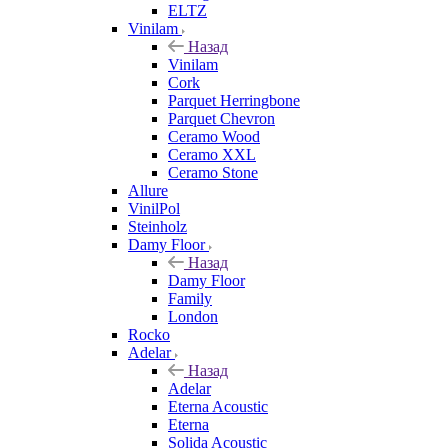
ELTZ
Vinilam
Назад
Vinilam
Cork
Parquet Herringbone
Parquet Chevron
Ceramo Wood
Ceramo XXL
Ceramo Stone
Allure
VinilPol
Steinholz
Damy Floor
Назад
Damy Floor
Family
London
Rocko
Adelar
Назад
Adelar
Eterna Acoustic
Eterna
Solida Acoustic