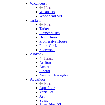
Wicanders
Назад
Wicanders
Wood Start SPC
Tarkett
Назад
Tarkett
Element Click
Deep House
Progressive House
Prime Click
Sherwood
Arbiton
Назад
Arbiton
Amaron
Liberal
Amaron Herringbone
Aquafloor
Назад
Aquafloor
Versailles
Art
Space
Space Nuts XL