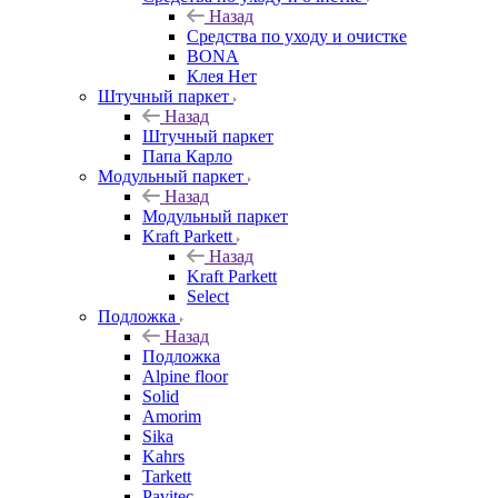
Назад
Средства по уходу и очистке
BONA
Клея Нет
Штучный паркет
Назад
Штучный паркет
Папа Карло
Модульный паркет
Назад
Модульный паркет
Kraft Parkett
Назад
Kraft Parkett
Select
Подложка
Назад
Подложка
Alpine floor
Solid
Amorim
Sika
Kahrs
Tarkett
Pavitec