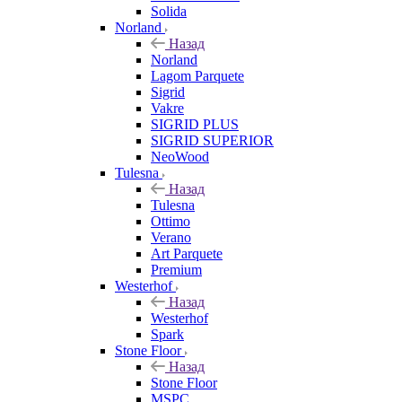
Solida
Norland
Назад
Norland
Lagom Parquete
Sigrid
Vakre
SIGRID PLUS
SIGRID SUPERIOR
NeoWood
Tulesna
Назад
Tulesna
Ottimo
Verano
Art Parquete
Premium
Westerhof
Назад
Westerhof
Spark
Stone Floor
Назад
Stone Floor
MSPC