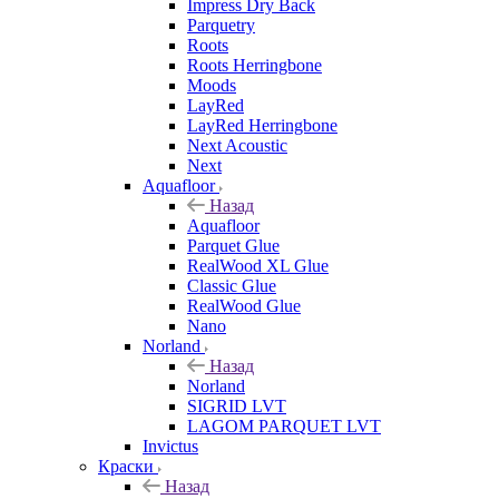
Impress Dry Back
Parquetry
Roots
Roots Herringbone
Moods
LayRed
LayRed Herringbone
Next Acoustic
Next
Aquafloor
Назад
Aquafloor
Parquet Glue
RealWood XL Glue
Classic Glue
RealWood Glue
Nano
Norland
Назад
Norland
SIGRID LVT
LAGOM PARQUET LVT
Invictus
Краски
Назад