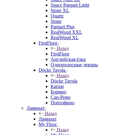
Space Parquet Light
Stone XL
Quartz
Stone
Parquet Plus
RealWood XXL
RealWood XL
FirstFloor
Назад
FirstFloor
Английская ёлка
Однополосные декоры
Döcke Tavola
Назад
Döcke Tavola
Капри
Бормио
Сан-Ремо
Портофино
Ламинат
Назад
Ламинат
My Floor
Назад