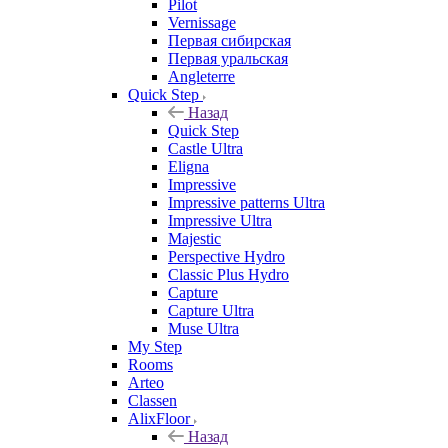
Pilot
Vernissage
Первая сибирская
Первая уральская
Angleterre
Quick Step
Назад
Quick Step
Castle Ultra
Eligna
Impressive
Impressive patterns Ultra
Impressive Ultra
Majestic
Perspective Hydro
Classic Plus Hydro
Capture
Capture Ultra
Muse Ultra
My Step
Rooms
Arteo
Classen
AlixFloor
Назад