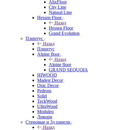
AlixFloor
City Line
Natural Line
Hessen Floor
Назад
Hessen Floor
Grand Evolution
Плинтус
Назад
Плинтус
Alpine floor
Назад
Alpine floor
GRAND SEQUOIA
HIWOOD
Madest Decor
Orac Decor
Pedross
Solid
TeckWood
UltraWood
Moduleo
Ликорн
Стеновые и 3д панели
Назад