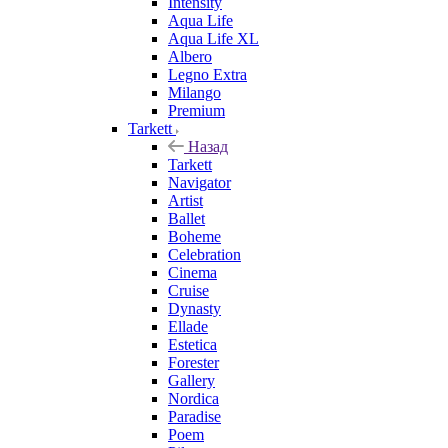
Intensity
Aqua Life
Aqua Life XL
Albero
Legno Extra
Milango
Premium
Tarkett
Назад
Tarkett
Navigator
Artist
Ballet
Boheme
Celebration
Cinema
Cruise
Dynasty
Ellade
Estetica
Forester
Gallery
Nordica
Paradise
Poem