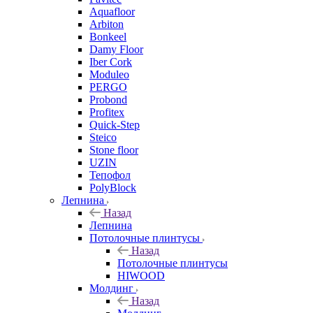
Aquafloor
Arbiton
Bonkeel
Damy Floor
Iber Cork
Moduleo
PERGO
Probond
Profitex
Quick-Step
Steico
Stone floor
UZIN
Тепофол
PolyBlock
Лепнина
Назад
Лепнина
Потолочные плинтусы
Назад
Потолочные плинтусы
HIWOOD
Молдинг
Назад