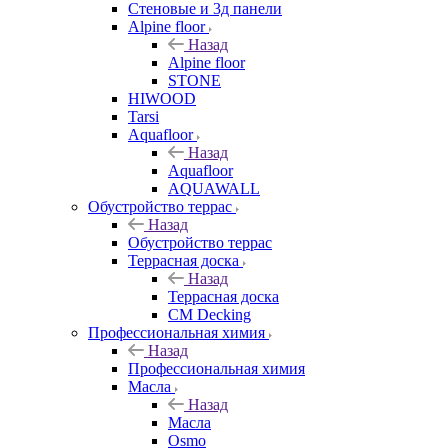
Стеновые и 3д панели
Alpine floor
Назад
Alpine floor
STONE
HIWOOD
Tarsi
Aquafloor
Назад
Aquafloor
AQUAWALL
Обустройство террас
Назад
Обустройство террас
Террасная доска
Назад
Террасная доска
CM Decking
Профессиональная химия
Назад
Профессиональная химия
Масла
Назад
Масла
Osmo