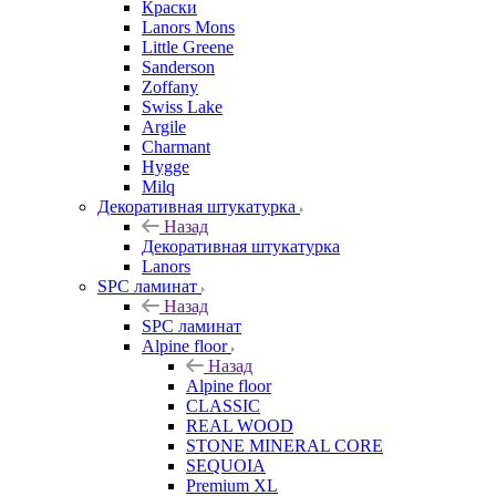
Краски
Lanors Mons
Little Greene
Sanderson
Zoffany
Swiss Lake
Argile
Charmant
Hygge
Milq
Декоративная штукатурка
Назад
Декоративная штукатурка
Lanors
SPC ламинат
Назад
SPC ламинат
Alpine floor
Назад
Alpine floor
CLASSIC
REAL WOOD
STONE MINERAL CORE
SEQUOIA
Premium XL