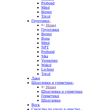
Probond
Mitol
Berger
Tricol
Грунтовки
Назад
Грунтовки
Berger
Bona
Mitol
NPT
Probond
Sika
Vermeister
Wakol
Lechner
Tricol
Лаки
Шпатлевки и герметики
Назад
Шпатлевки и герметики
Герметики
Шпатлевки
Воск
Средства по уходу и очистке