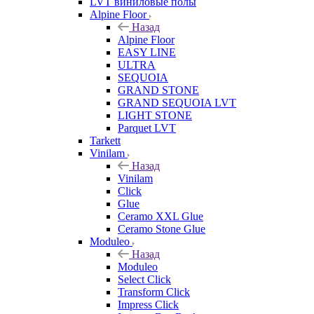
LVT виниловые полы
Alpine Floor
Назад
Alpine Floor
EASY LINE
ULTRA
SEQUOIA
GRAND STONE
GRAND SEQUOIA LVT
LIGHT STONE
Parquet LVT
Tarkett
Vinilam
Назад
Vinilam
Click
Glue
Ceramo XXL Glue
Ceramo Stone Glue
Moduleo
Назад
Moduleo
Select Click
Transform Click
Impress Click