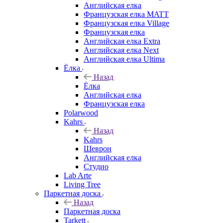
Английская елка
Французская елка MATT
Французская елка Village
Французская елка
Английская елка Extra
Английская елка Next
Английская елка Ultima
Ёлка
Назад
Ёлка
Английская елка
Французская елка
Polarwood
Kahrs
Назад
Kahrs
Шеврон
Английская елка
Студио
Lab Arte
Living Tree
Паркетная доска
Назад
Паркетная доска
Tarkett