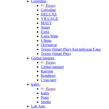
Greenline
Назад
Greenline
DELUXE
VILLAGE
MATT
Smart
Extra
Extra Wide
Ultima
Оптимум
Техно (Smart Plus) Английская Елка
Техно (Smart Plus)
Global parquet
Назад
Global parquet
Кантри
Комфорт
Стандарт
kahrs
Назад
kahrs
Роял
Studio
Lab Arte