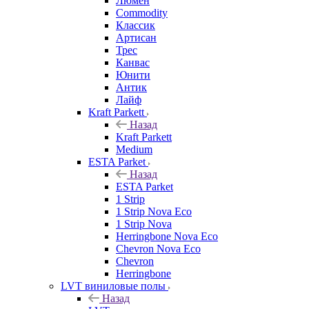
Люмен
Commodity
Классик
Артисан
Трес
Канвас
Юнити
Антик
Лайф
Kraft Parkett
Назад
Kraft Parkett
Medium
ESTA Parket
Назад
ESTA Parket
1 Strip
1 Strip Nova Eco
1 Strip Nova
Herringbone Nova Eco
Chevron Nova Eco
Chevron
Herringbone
LVT виниловые полы
Назад