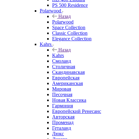
PS 500 Residence
Polarwood
Назад
Polarwood
Space Collection
Classic Collection
Elegance Collection
Kahrs
Назад
Kahrs
Смоланд
Столичная
Скандинавская
Европейская
Американская
Мировая
Песочная
Новая Классика
Гармония
Европейский Ренесанс
Авторская
Променад
Геталанд
Люкс