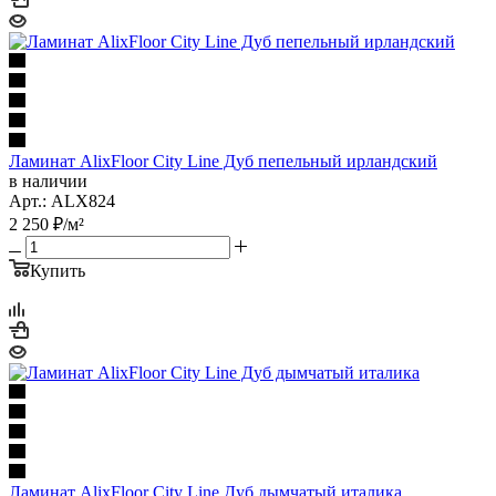
Ламинат AlixFloor City Line Дуб пепельный ирландский
в наличии
Арт.: ALX824
2 250
₽
/м²
Купить
Ламинат AlixFloor City Line Дуб дымчатый италика