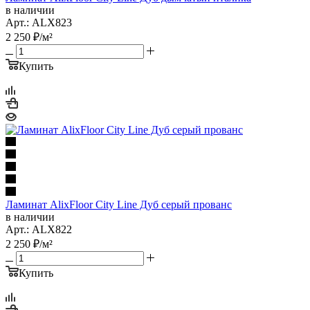
в наличии
Арт.: ALX823
2 250
₽
/м²
Купить
Ламинат AlixFloor City Line Дуб серый прованс
в наличии
Арт.: ALX822
2 250
₽
/м²
Купить