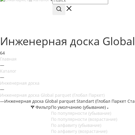
Инженерная доска Global 
64
Главная
—
Каталог
—
Инженерная доска
—
Инженерная доска Global parquet (Глобал Паркет)
—
Инженерная доска Global parquet Standart (Глобал Паркет Ста
Фильтр
По умолчанию (убывание)
По популярности (убывание)
По популярности (возрастание)
По алфавиту (убывание)
По алфавиту (возрастание)