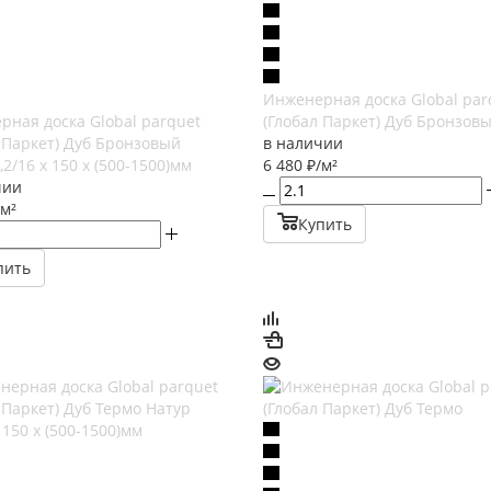
Инженерная доска Global par
рная доска Global parquet
(Глобал Паркет) Дуб Бронзов
 Паркет) Дуб Бронзовый
в наличии
,2/16 х 150 х (500-1500)мм
6 480
₽
/м²
чии
/м²
Купить
пить