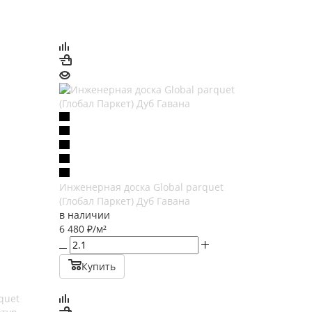
Инженерная доска Global parquet
(Глобал Паркет) Дуб Гавана
в наличии
6 480
₽
/м²
Купить
quet