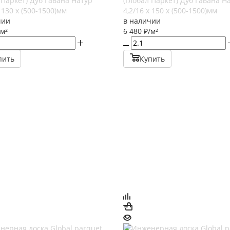
 Паркет) Дуб Гавана Натур
(Глобал Паркет) Дуб Гавана Н
х 130 х (500-1500)мм
4,2/16 х 150 х (500-1500)мм
чии
в наличии
/м²
6 480
₽
/м²
пить
Купить