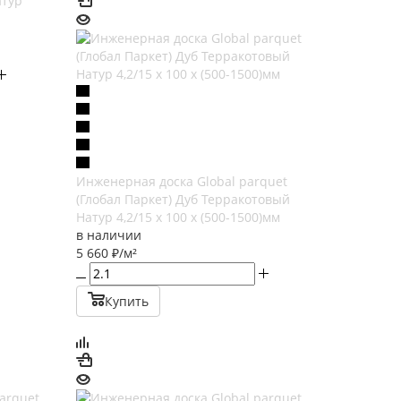
атур
Инженерная доска Global parquet
(Глобал Паркет) Дуб Терракотовый
Натур 4,2/15 х 100 х (500-1500)мм
в наличии
5 660
₽
/м²
Купить