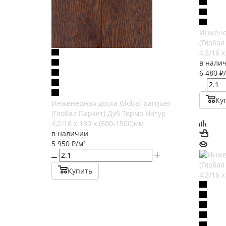
Инжене
(Глобал
4,2/16 
в нали
6 480
₽
Ку
Инженерная доска Global parquet
(Глобал Паркет) Дуб Термо Натур
4,2/16 х 130 х (500-1500)мм
в наличии
5 950
₽
/м²
Купить