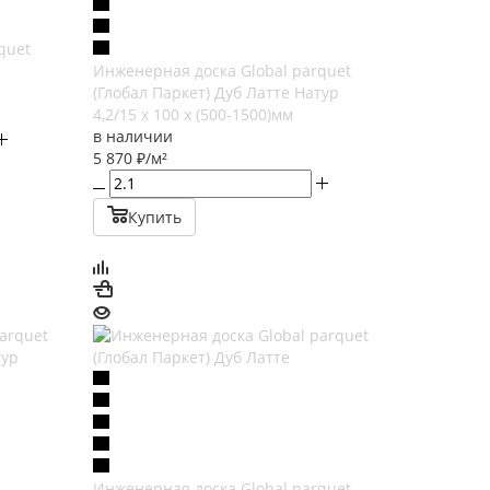
quet
Инженерная доска Global parquet
(Глобал Паркет) Дуб Латте Натур
4,2/15 х 100 х (500-1500)мм
в наличии
5 870
₽
/м²
Купить
Инженерная доска Global parquet