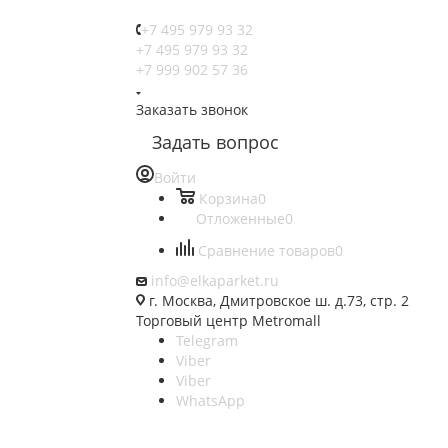
+7 495 979 93 32
+7 495 979 93 32
+7 999 902 57 36
Заказать звонок
Задать вопрос
Войти
Корзина
0
Отложенные
0
Сравнение товаров
0
info@elkaparket.ru
г. Москва, Дмитровское ш. д.73, стр. 2
Торговый центр Metromall
Telegram
Viber
Viber
WhatsApp