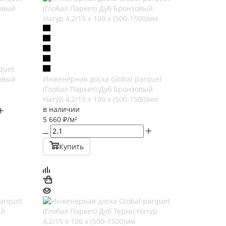
quet
товый
Инженерная доска Global parquet
(Глобал Паркет) Дуб Бронзовый
Натур 4,2/15 х 100 х (500-1500)мм
в наличии
5 660
₽
/м²
Купить