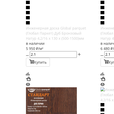
Инженерная доска Global parquet
Инжене
(Глобал Паркет) Дуб Бронзовый
(Глобал
Натур 4,2/16 х 130 х (500-1500)мм
Натур 4
в наличии
в нали
5 950
₽
/м²
6 480
₽
Купить
Ку