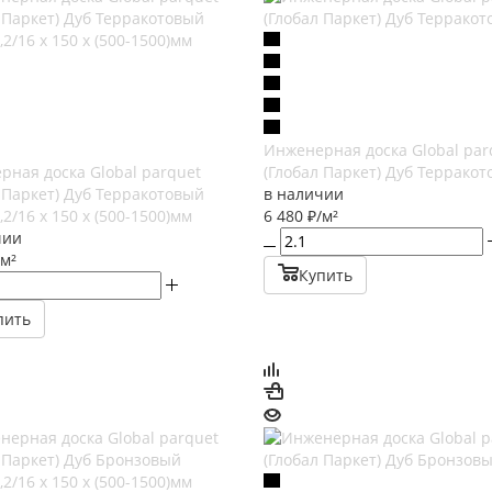
Инженерная доска Global par
рная доска Global parquet
(Глобал Паркет) Дуб Террако
 Паркет) Дуб Терракотовый
в наличии
,2/16 х 150 х (500-1500)мм
6 480
₽
/м²
чии
/м²
Купить
пить