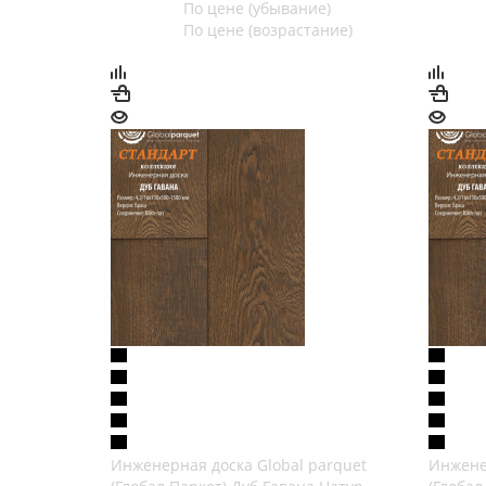
По цене (убывание)
По цене (возрастание)
Инженерная доска Global parquet
Инжене