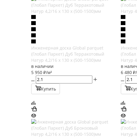
Инженерная доска Global parquet
Инжене
(Глобал Паркет) Дуб Терракотовый
(Глобал
Натур 4,2/16 х 130 х (500-1500)мм
Натур 4
в наличии
в нали
5 950
₽
/м²
6 480
₽
Купить
Ку