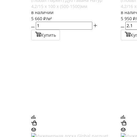
(Глобал Паркет) Дуб Гавана Натур
(Глобал
4,2/15 х 100 х (500-1500)мм
4,2/16 
в наличии
в нали
5 660
₽
/м²
5 950
₽
Купить
Ку