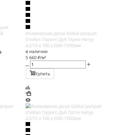
quet
ый
Инженерная доска Global parquet
(Глобал Паркет) Дуб Термо Натур
4,2/15 х 100 х (500-1500)мм
в наличии
5 660
₽
/м²
Купить