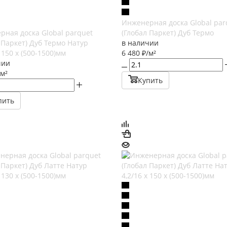
Инженерная доска Global par
рная доска Global parquet
(Глобал Паркет) Дуб Термо
 Паркет) Дуб Термо Натур
в наличии
х 150 х (500-1500)мм
6 480
₽
/м²
чии
/м²
Купить
пить