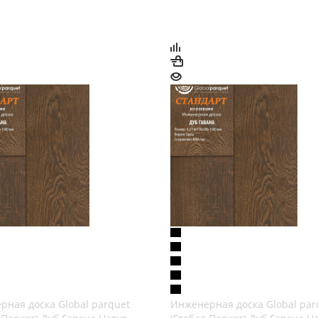
рная доска Global parquet
Инженерная доска Global par