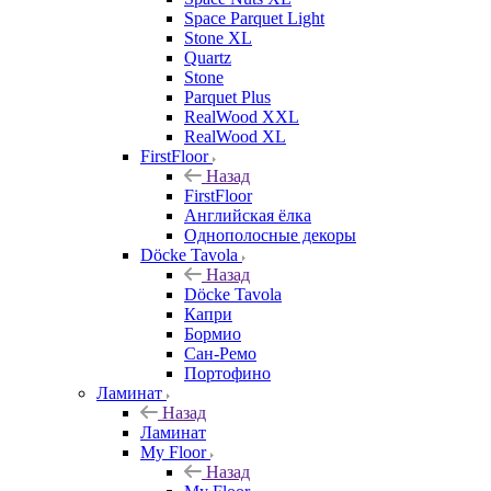
Space Parquet Light
Stone XL
Quartz
Stone
Parquet Plus
RealWood XXL
RealWood XL
FirstFloor
Назад
FirstFloor
Английская ёлка
Однополосные декоры
Döcke Tavola
Назад
Döcke Tavola
Капри
Бормио
Сан-Ремо
Портофино
Ламинат
Назад
Ламинат
My Floor
Назад