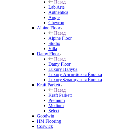
Назад
Lab Arte
Authentica
Angle
Chevron
Alpine Floor
Назад
Alpine Floor
Studio
Villa
Damy Floor
Назад
Damy Floor
Luxury Палуба
Luxury Английская Ёлочка
Luxury Французкая Ёлочка
Kraft Parkett
Назад
Kraft Parkett
Premium
Medium
Select
Goodwin
HM Flooring
Coswick