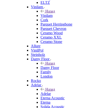
ELTZ
Vinilam
Назад
Vinilam
Cork
Parquet Herringbone
Parquet Chevron
Ceramo Wood
Ceramo XXL
Ceramo Stone
Allure
VinilPol
Steinholz
Damy Floor
Назад
Damy Floor
Family
London
Rocko
Adelar
Назад
Adelar
Eterna Acoustic
Eterna
Solida Acoustic