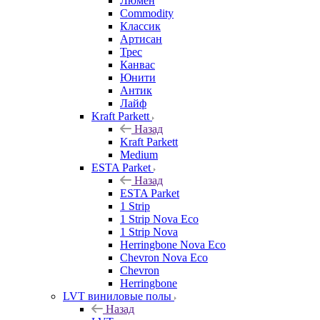
Люмен
Commodity
Классик
Артисан
Трес
Канвас
Юнити
Антик
Лайф
Kraft Parkett
Назад
Kraft Parkett
Medium
ESTA Parket
Назад
ESTA Parket
1 Strip
1 Strip Nova Eco
1 Strip Nova
Herringbone Nova Eco
Chevron Nova Eco
Chevron
Herringbone
LVT виниловые полы
Назад