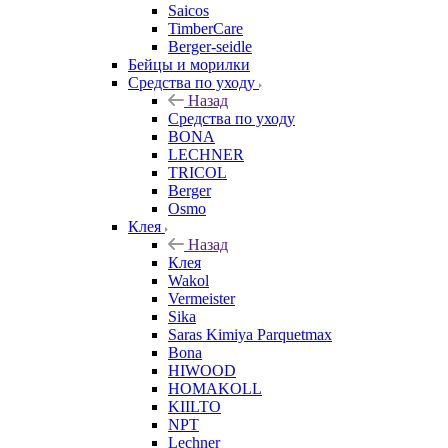
Saicos
TimberCare
Berger-seidle
Бейцы и морилки
Средства по уходу
Назад
Средства по уходу
BONA
LECHNER
TRICOL
Berger
Osmo
Клея
Назад
Клея
Wakol
Vermeister
Sika
Saras Kimiya Parquetmax
Bona
HIWOOD
HOMAKOLL
KIILTO
NPT
Lechner