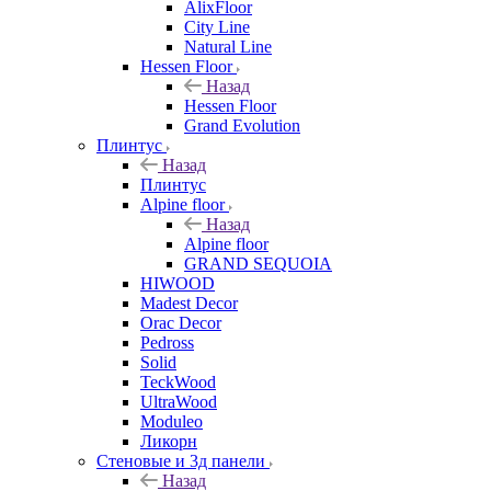
AlixFloor
City Line
Natural Line
Hessen Floor
Назад
Hessen Floor
Grand Evolution
Плинтус
Назад
Плинтус
Alpine floor
Назад
Alpine floor
GRAND SEQUOIA
HIWOOD
Madest Decor
Orac Decor
Pedross
Solid
TeckWood
UltraWood
Moduleo
Ликорн
Стеновые и 3д панели
Назад