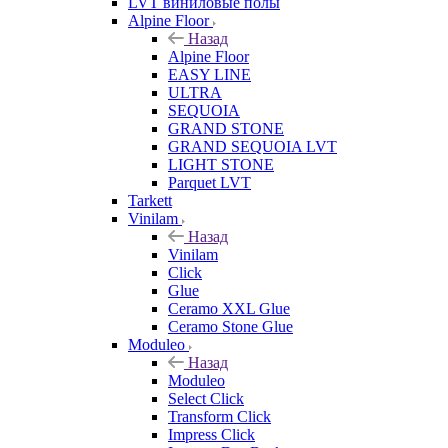
LVT виниловые полы
Alpine Floor
Назад
Alpine Floor
EASY LINE
ULTRA
SEQUOIA
GRAND STONE
GRAND SEQUOIA LVT
LIGHT STONE
Parquet LVT
Tarkett
Vinilam
Назад
Vinilam
Click
Glue
Ceramo XXL Glue
Ceramo Stone Glue
Moduleo
Назад
Moduleo
Select Click
Transform Click
Impress Click