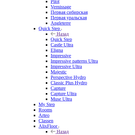
Pilot
Vernissage
Первая сибирская
Первая уральская
Angleterre
Quick Step
Назад
Quick Step
Castle Ultra
Eligna
Impressive
Impressive patterns Ultra
Impressive Ultra
Majestic
Perspective Hydro
Classic Plus Hydro
Capture
Capture Ultra
Muse Ultra
My Step
Rooms
Arteo
Classen
AlixFloor
Назад