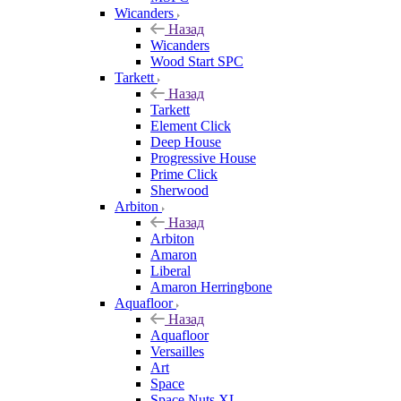
Wicanders
Назад
Wicanders
Wood Start SPC
Tarkett
Назад
Tarkett
Element Click
Deep House
Progressive House
Prime Click
Sherwood
Arbiton
Назад
Arbiton
Amaron
Liberal
Amaron Herringbone
Aquafloor
Назад
Aquafloor
Versailles
Art
Space
Space Nuts XL