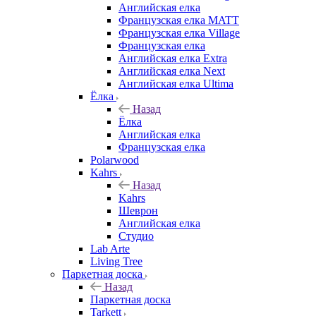
Английская елка
Французская елка MATT
Французская елка Village
Французская елка
Английская елка Extra
Английская елка Next
Английская елка Ultima
Ёлка
Назад
Ёлка
Английская елка
Французская елка
Polarwood
Kahrs
Назад
Kahrs
Шеврон
Английская елка
Студио
Lab Arte
Living Tree
Паркетная доска
Назад
Паркетная доска
Tarkett