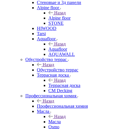
Стеновые и 3д панели
Alpine floor
Назад
Alpine floor
STONE
HIWOOD
Tarsi
Aquafloor
Назад
Aquafloor
AQUAWALL
Обустройство террас
Назад
Обустройство террас
Террасная доска
Назад
Террасная доска
CM Decking
Профессиональная химия
Назад
Профессиональная химия
Масла
Назад
Масла
Osmo