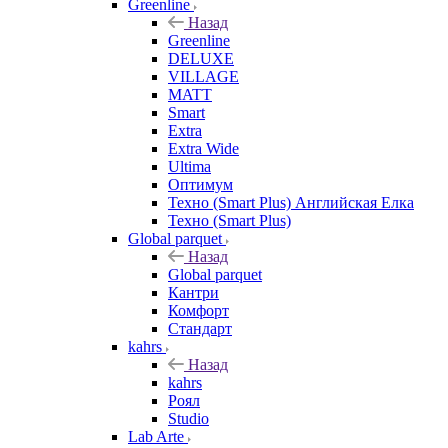
Greenline
Назад
Greenline
DELUXE
VILLAGE
MATT
Smart
Extra
Extra Wide
Ultima
Оптимум
Техно (Smart Plus) Английская Елка
Техно (Smart Plus)
Global parquet
Назад
Global parquet
Кантри
Комфорт
Стандарт
kahrs
Назад
kahrs
Роял
Studio
Lab Arte