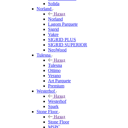
Solida
Norland
Назад
Norland
Lagom Parquete
Sigrid
Vakre
SIGRID PLUS
SIGRID SUPERIOR
NeoWood
Tulesna
Назад
Tulesna
Ottimo
Verano
Art Parquete
Premium
Westerhof
Назад
Westerhof
Spark
Stone Floor
Назад
Stone Floor
MSPC