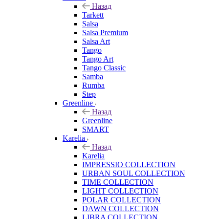
Назад
Tarkett
Salsa
Salsa Premium
Salsa Art
Tango
Tango Art
Tango Classic
Samba
Rumba
Step
Greenline
Назад
Greenline
SMART
Karelia
Назад
Karelia
IMPRESSIO COLLECTION
URBAN SOUL COLLECTION
TIME COLLECTION
LIGHT COLLECTION
POLAR COLLECTION
DAWN COLLECTION
LIBRA COLLECTION