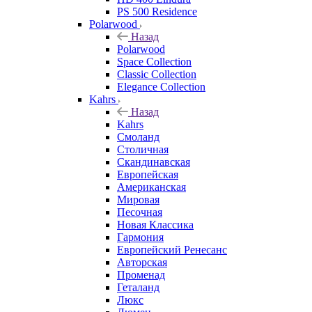
PS 500 Residence
Polarwood
Назад
Polarwood
Space Collection
Classic Collection
Elegance Collection
Kahrs
Назад
Kahrs
Смоланд
Столичная
Скандинавская
Европейская
Американская
Мировая
Песочная
Новая Классика
Гармония
Европейский Ренесанс
Авторская
Променад
Геталанд
Люкс