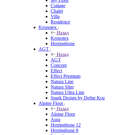
My Floor
Cottage
Chalet
Villa
Residence
Kronotex
Назад
Kronotex
Herringbone
AGT
Назад
AGT
Concept
Effect
Effect Premium
Natura Line
Natura Slim
Natura Ultra Line
Spark Design by Defne Koz
Alpine Floor
Назад
Alpine Floor
Aura
Herringbone 12
Herringbone 8