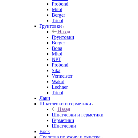
Probond
Mitol
Berger
Tricol
Грунтовки
Назад
Грунтовки
Berger
Bona
Mitol
NPT
Probond
Sika
Vermeister
Wakol
Lechner
Tricol
Лаки
Шпатлевки и герметики
Назад
Шпатлевки и герметики
Герметики
Шпатлевки
Воск
Средства по уходу и очистке