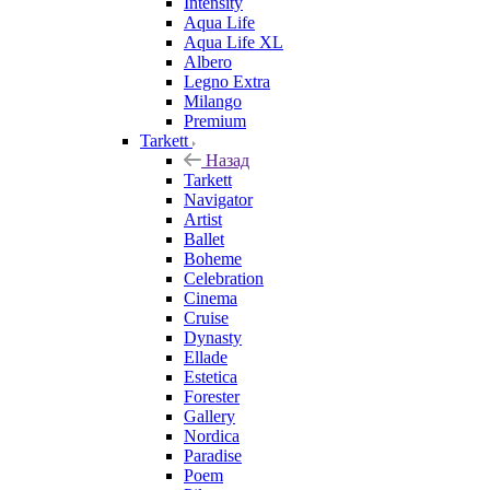
Intensity
Aqua Life
Aqua Life XL
Albero
Legno Extra
Milango
Premium
Tarkett
Назад
Tarkett
Navigator
Artist
Ballet
Boheme
Celebration
Cinema
Cruise
Dynasty
Ellade
Estetica
Forester
Gallery
Nordica
Paradise
Poem