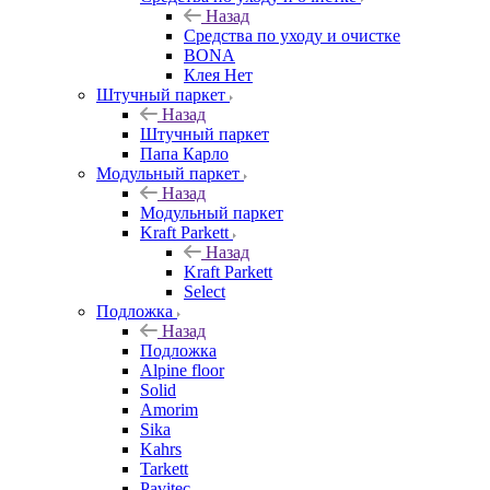
Назад
Средства по уходу и очистке
BONA
Клея Нет
Штучный паркет
Назад
Штучный паркет
Папа Карло
Модульный паркет
Назад
Модульный паркет
Kraft Parkett
Назад
Kraft Parkett
Select
Подложка
Назад
Подложка
Alpine floor
Solid
Amorim
Sika
Kahrs
Tarkett
Pavitec