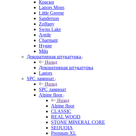
Краски
Lanors Mons
Little Greene
Sanderson
Zoffany
Swiss Lake
Argile
Charmant
Hygge
Milq
Декоративная штукатурка
Назад
Декоративная штукатурка
Lanors
SPC ламинат
Назад
SPC ламинат
Alpine floor
Назад
Alpine floor
CLASSIC
REAL WOOD
STONE MINERAL CORE
SEQUOIA
Premium XL