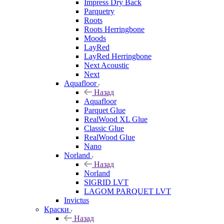
Impress Dry Back
Parquetry
Roots
Roots Herringbone
Moods
LayRed
LayRed Herringbone
Next Acoustic
Next
Aquafloor
Назад
Aquafloor
Parquet Glue
RealWood XL Glue
Classic Glue
RealWood Glue
Nano
Norland
Назад
Norland
SIGRID LVT
LAGOM PARQUET LVT
Invictus
Краски
Назад