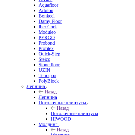
Aquafloor
Arbiton
Bonkeel
Damy Floor
Iber Cork
Moduleo
PERGO
Probond
Profitex
Quick-Step
Steico
Stone floor
UZIN
Тепофол
PolyBlock
Лепнина
Назад
Лепнина
Потолочные плинтусы
Назад
Потолочные плинтусы
HIWOOD
Молдинг
Назад