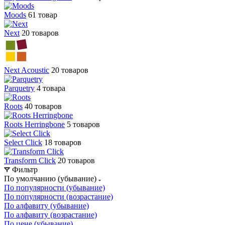
Moods
61 товар
Next
20 товаров
Next Acoustic
20 товаров
Parquetry
4 товара
Roots
40 товаров
Roots Herringbone
5 товаров
Select Click
18 товаров
Transform Click
20 товаров
Фильтр
По умолчанию (убывание)
По популярности (убывание)
По популярности (возрастание)
По алфавиту (убывание)
По алфавиту (возрастание)
По цене (убывание)