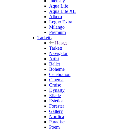
Intensity
Aqua Life
Aqua Life XL
Albero
Legno Extra
Milango
Premium
Tarkett
Назад
Tarkett
Navigator
Artist
Ballet
Boheme
Celebration
Cinema
Cruise
Dynasty
Ellade
Estetica
Forester
Gallery
Nordica
Paradise
Poem