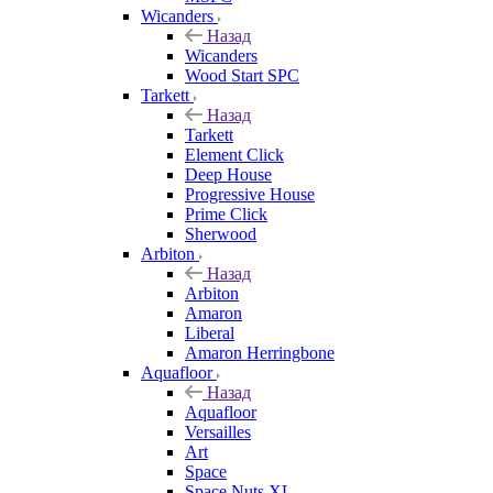
Wicanders
Назад
Wicanders
Wood Start SPC
Tarkett
Назад
Tarkett
Element Click
Deep House
Progressive House
Prime Click
Sherwood
Arbiton
Назад
Arbiton
Amaron
Liberal
Amaron Herringbone
Aquafloor
Назад
Aquafloor
Versailles
Art
Space
Space Nuts XL