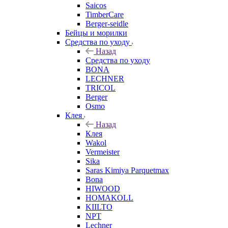
Saicos
TimberCare
Berger-seidle
Бейцы и морилки
Средства по уходу
Назад
Средства по уходу
BONA
LECHNER
TRICOL
Berger
Osmo
Клея
Назад
Клея
Wakol
Vermeister
Sika
Saras Kimiya Parquetmax
Bona
HIWOOD
HOMAKOLL
KIILTO
NPT
Lechner