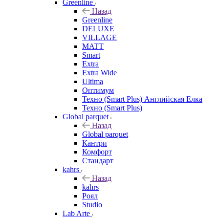
Greenline
Назад
Greenline
DELUXE
VILLAGE
MATT
Smart
Extra
Extra Wide
Ultima
Оптимум
Техно (Smart Plus) Английская Елка
Техно (Smart Plus)
Global parquet
Назад
Global parquet
Кантри
Комфорт
Стандарт
kahrs
Назад
kahrs
Роял
Studio
Lab Arte