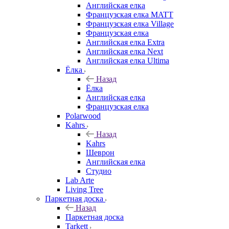
Английская елка
Французская елка MATT
Французская елка Village
Французская елка
Английская елка Extra
Английская елка Next
Английская елка Ultima
Ёлка
Назад
Ёлка
Английская елка
Французская елка
Polarwood
Kahrs
Назад
Kahrs
Шеврон
Английская елка
Студио
Lab Arte
Living Tree
Паркетная доска
Назад
Паркетная доска
Tarkett