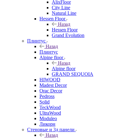
AlixFloor
City Line
Natural Line
Hessen Floor
Назад
Hessen Floor
Grand Evolution
Плинтус
Назад
Плинтус
Alpine floor
Назад
Alpine floor
GRAND SEQUOIA
HIWOOD
Madest Decor
Orac Decor
Pedross
Solid
TeckWood
UltraWood
Moduleo
Ликорн
Стеновые и 3д панели
Назад