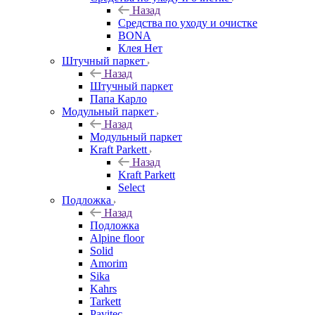
Назад
Средства по уходу и очистке
BONA
Клея Нет
Штучный паркет
Назад
Штучный паркет
Папа Карло
Модульный паркет
Назад
Модульный паркет
Kraft Parkett
Назад
Kraft Parkett
Select
Подложка
Назад
Подложка
Alpine floor
Solid
Amorim
Sika
Kahrs
Tarkett
Pavitec