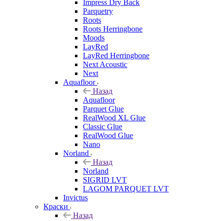
Impress Dry Back
Parquetry
Roots
Roots Herringbone
Moods
LayRed
LayRed Herringbone
Next Acoustic
Next
Aquafloor
Назад
Aquafloor
Parquet Glue
RealWood XL Glue
Classic Glue
RealWood Glue
Nano
Norland
Назад
Norland
SIGRID LVT
LAGOM PARQUET LVT
Invictus
Краски
Назад