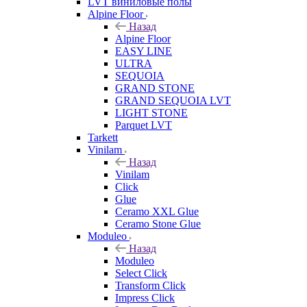
LVT виниловые полы
Alpine Floor
Назад
Alpine Floor
EASY LINE
ULTRA
SEQUOIA
GRAND STONE
GRAND SEQUOIA LVT
LIGHT STONE
Parquet LVT
Tarkett
Vinilam
Назад
Vinilam
Click
Glue
Ceramo XXL Glue
Ceramo Stone Glue
Moduleo
Назад
Moduleo
Select Click
Transform Click
Impress Click