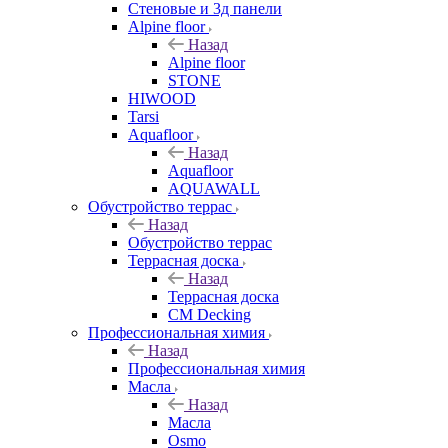
Стеновые и 3д панели
Alpine floor
Назад
Alpine floor
STONE
HIWOOD
Tarsi
Aquafloor
Назад
Aquafloor
AQUAWALL
Обустройство террас
Назад
Обустройство террас
Террасная доска
Назад
Террасная доска
CM Decking
Профессиональная химия
Назад
Профессиональная химия
Масла
Назад
Масла
Osmo