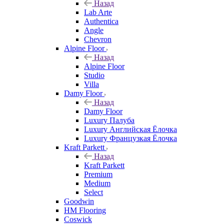
Назад
Lab Arte
Authentica
Angle
Chevron
Alpine Floor
Назад
Alpine Floor
Studio
Villa
Damy Floor
Назад
Damy Floor
Luxury Палуба
Luxury Английская Ёлочка
Luxury Французкая Ёлочка
Kraft Parkett
Назад
Kraft Parkett
Premium
Medium
Select
Goodwin
HM Flooring
Coswick