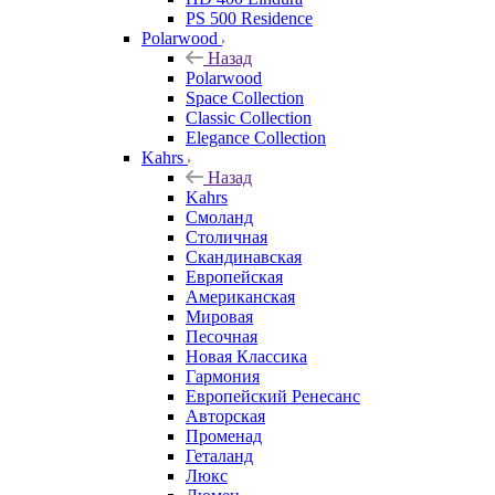
PS 500 Residence
Polarwood
Назад
Polarwood
Space Collection
Classic Collection
Elegance Collection
Kahrs
Назад
Kahrs
Смоланд
Столичная
Скандинавская
Европейская
Американская
Мировая
Песочная
Новая Классика
Гармония
Европейский Ренесанс
Авторская
Променад
Геталанд
Люкс