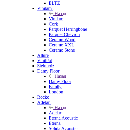
ELTZ
Vinilam
Назад
Vinilam
Cork
Parquet Herringbone
Parquet Chevron
Ceramo Wood
Ceramo XXL
Ceramo Stone
Allure
VinilPol
Steinholz
Damy Floor
Назад
Damy Floor
Family
London
Rocko
Adelar
Назад
Adelar
Eterna Acoustic
Eterna
Solida Acoustic