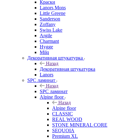
Краски
Lanors Mons
Little Greene
Sanderson
Zoffany
Swiss Lake
Argile
Charmant
Hygge
Milq
Декоративная штукатурка
Назад
Декоративная штукатурка
Lanors
SPC ламинат
Назад
SPC ламинат
Alpine floor
Назад
Alpine floor
CLASSIC
REAL WOOD
STONE MINERAL CORE
SEQUOIA
Premium XL