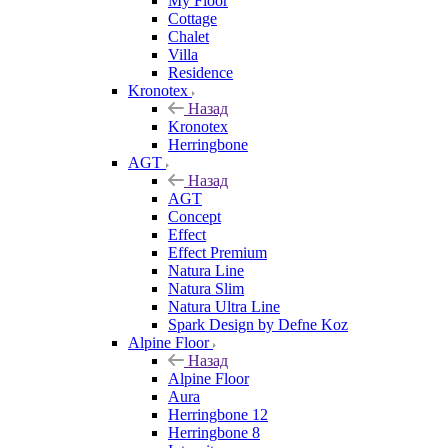
My Floor
Cottage
Chalet
Villa
Residence
Kronotex
Назад
Kronotex
Herringbone
AGT
Назад
AGT
Concept
Effect
Effect Premium
Natura Line
Natura Slim
Natura Ultra Line
Spark Design by Defne Koz
Alpine Floor
Назад
Alpine Floor
Aura
Herringbone 12
Herringbone 8