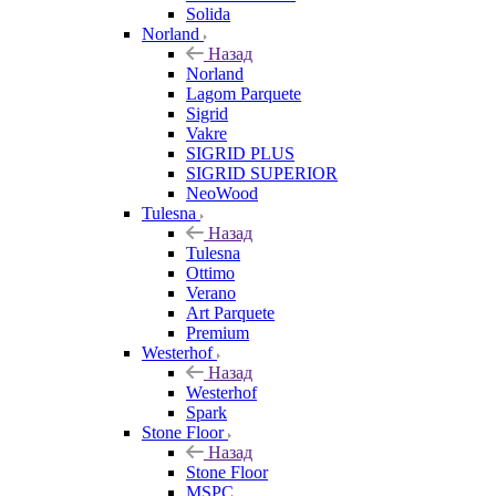
Solida
Norland
Назад
Norland
Lagom Parquete
Sigrid
Vakre
SIGRID PLUS
SIGRID SUPERIOR
NeoWood
Tulesna
Назад
Tulesna
Ottimo
Verano
Art Parquete
Premium
Westerhof
Назад
Westerhof
Spark
Stone Floor
Назад
Stone Floor
MSPC