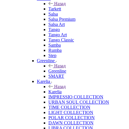
Назад
Tarkett
Salsa
Salsa Premium
Salsa Art
Tango
Tango Art
Tango Classic
Samba
Rumba
Step
Greenline
Назад
Greenline
SMART
Karelia
Назад
Karelia
IMPRESSIO COLLECTION
URBAN SOUL COLLECTION
TIME COLLECTION
LIGHT COLLECTION
POLAR COLLECTION
DAWN COLLECTION
LIBRA COLLECTION