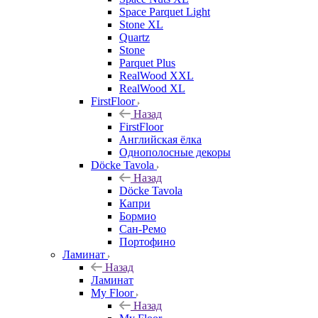
Space Parquet Light
Stone XL
Quartz
Stone
Parquet Plus
RealWood XXL
RealWood XL
FirstFloor
Назад
FirstFloor
Английская ёлка
Однополосные декоры
Döcke Tavola
Назад
Döcke Tavola
Капри
Бормио
Сан-Ремо
Портофино
Ламинат
Назад
Ламинат
My Floor
Назад