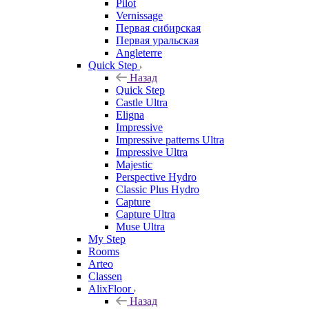
Pilot
Vernissage
Первая сибирская
Первая уральская
Angleterre
Quick Step
Назад
Quick Step
Castle Ultra
Eligna
Impressive
Impressive patterns Ultra
Impressive Ultra
Majestic
Perspective Hydro
Classic Plus Hydro
Capture
Capture Ultra
Muse Ultra
My Step
Rooms
Arteo
Classen
AlixFloor
Назад