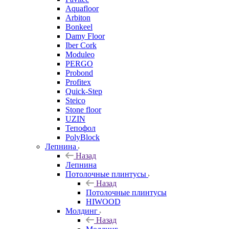
Aquafloor
Arbiton
Bonkeel
Damy Floor
Iber Cork
Moduleo
PERGO
Probond
Profitex
Quick-Step
Steico
Stone floor
UZIN
Тепофол
PolyBlock
Лепнина
Назад
Лепнина
Потолочные плинтусы
Назад
Потолочные плинтусы
HIWOOD
Молдинг
Назад