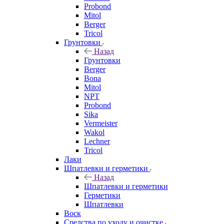
Probond
Mitol
Berger
Tricol
Грунтовки
Назад
Грунтовки
Berger
Bona
Mitol
NPT
Probond
Sika
Vermeister
Wakol
Lechner
Tricol
Лаки
Шпатлевки и герметики
Назад
Шпатлевки и герметики
Герметики
Шпатлевки
Воск
Средства по уходу и очистке