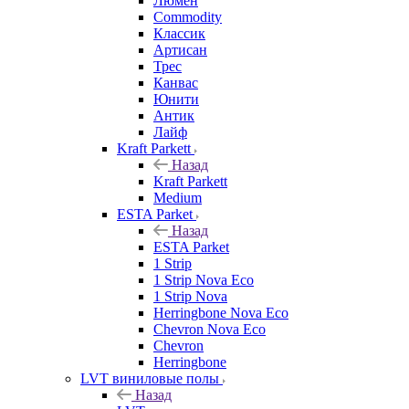
Люмен
Commodity
Классик
Артисан
Трес
Канвас
Юнити
Антик
Лайф
Kraft Parkett
Назад
Kraft Parkett
Medium
ESTA Parket
Назад
ESTA Parket
1 Strip
1 Strip Nova Eco
1 Strip Nova
Herringbone Nova Eco
Chevron Nova Eco
Chevron
Herringbone
LVT виниловые полы
Назад