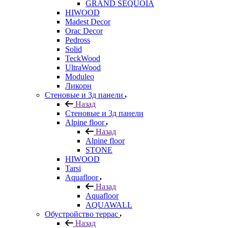
GRAND SEQUOIA
HIWOOD
Madest Decor
Orac Decor
Pedross
Solid
TeckWood
UltraWood
Moduleo
Ликорн
Стеновые и 3д панели
Назад
Стеновые и 3д панели
Alpine floor
Назад
Alpine floor
STONE
HIWOOD
Tarsi
Aquafloor
Назад
Aquafloor
AQUAWALL
Обустройство террас
Назад