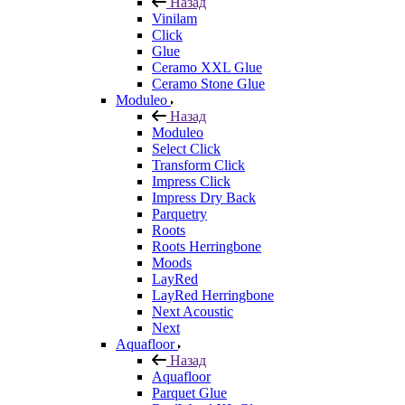
Назад
Vinilam
Click
Glue
Ceramo XXL Glue
Ceramo Stone Glue
Moduleo
Назад
Moduleo
Select Click
Transform Click
Impress Click
Impress Dry Back
Parquetry
Roots
Roots Herringbone
Moods
LayRed
LayRed Herringbone
Next Acoustic
Next
Aquafloor
Назад
Aquafloor
Parquet Glue