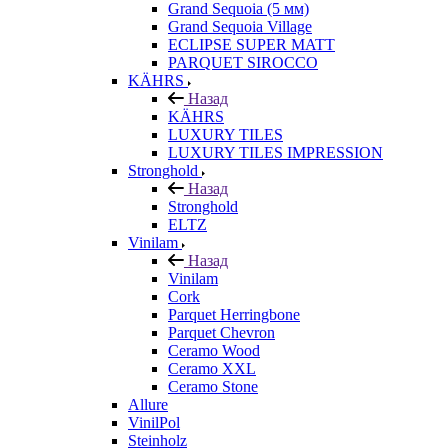
Grand Sequoia (5 мм)
Grand Sequoia Village
ECLIPSE SUPER MATT
PARQUET SIROCCO
KÄHRS
Назад
KÄHRS
LUXURY TILES
LUXURY TILES IMPRESSION
Stronghold
Назад
Stronghold
ELTZ
Vinilam
Назад
Vinilam
Cork
Parquet Herringbone
Parquet Chevron
Ceramo Wood
Ceramo XXL
Ceramo Stone
Allure
VinilPol
Steinholz