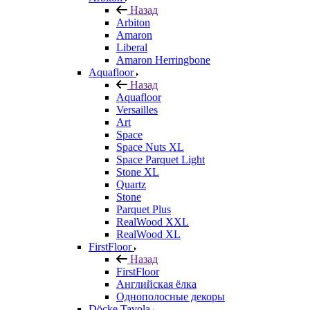
Назад
Arbiton
Amaron
Liberal
Amaron Herringbone
Aquafloor
Назад
Aquafloor
Versailles
Art
Space
Space Nuts XL
Space Parquet Light
Stone XL
Quartz
Stone
Parquet Plus
RealWood XXL
RealWood XL
FirstFloor
Назад
FirstFloor
Английская ёлка
Однополосные декоры
Döcke Tavola