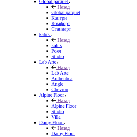
Global parquet
Назад
Global parquet
Кантри
Комфорт
Стандарт
kahrs
Назад
kahrs
Роял
Studio
Lab Arte
Назад
Lab Arte
Authentica
Angle
Chevron
Alpine Floor
Назад
Alpine Floor
Studio
Villa
Damy Floor
Назад
Damy Floor