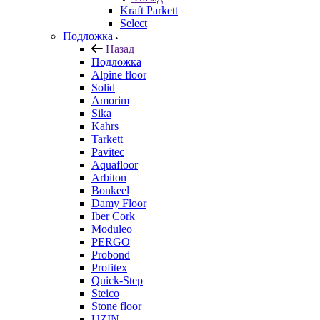
Kraft Parkett
Select
Подложка
Назад
Подложка
Alpine floor
Solid
Amorim
Sika
Kahrs
Tarkett
Pavitec
Aquafloor
Arbiton
Bonkeel
Damy Floor
Iber Cork
Moduleo
PERGO
Probond
Profitex
Quick-Step
Steico
Stone floor
UZIN