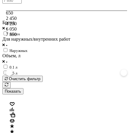
650
2 450
Бренд
4 250
6 050
7 850
Saicos
Для наружных/внутренних работ
Наружных
Объем, л
0.1 л
2,5 л
Очистить фильтр
Показать