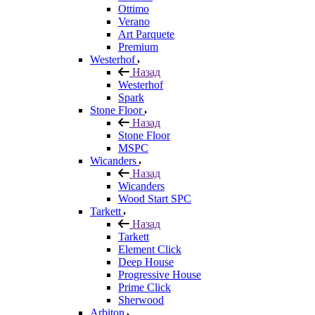
Ottimo
Verano
Art Parquete
Premium
Westerhof
Назад
Westerhof
Spark
Stone Floor
Назад
Stone Floor
MSPC
Wicanders
Назад
Wicanders
Wood Start SPC
Tarkett
Назад
Tarkett
Element Click
Deep House
Progressive House
Prime Click
Sherwood
Arbiton