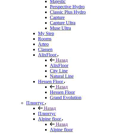
Majestic
Perspective Hydro
Classic Plus Hydro
Capture
Capture Ultra
Muse Ultra
My Step
Rooms
Arteo
Classen
AlixFloor
Назад
AlixFloor
City Line
Natural Line
Hessen Floor
Назад
Hessen Floor
Grand Evolution
Плинтус
Назад
Плинтус
Alpine floor
Назад
Alpine floor