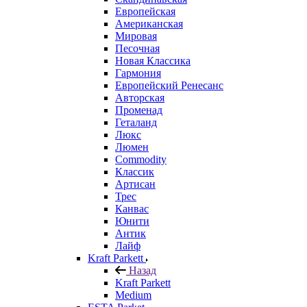
Европейская
Американская
Мировая
Песочная
Новая Классика
Гармония
Европейский Ренесанс
Авторская
Променад
Геталанд
Люкс
Люмен
Commodity
Классик
Артисан
Трес
Канвас
Юнити
Антик
Лайф
Kraft Parkett
Назад
Kraft Parkett
Medium