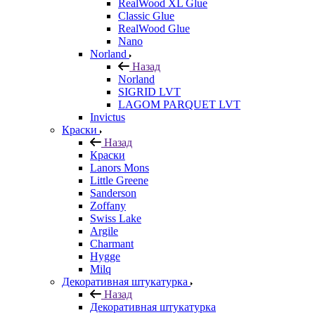
RealWood XL Glue
Classic Glue
RealWood Glue
Nano
Norland
Назад
Norland
SIGRID LVT
LAGOM PARQUET LVT
Invictus
Краски
Назад
Краски
Lanors Mons
Little Greene
Sanderson
Zoffany
Swiss Lake
Argile
Charmant
Hygge
Milq
Декоративная штукатурка
Назад
Декоративная штукатурка