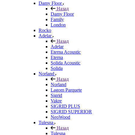
Damy Floor
Назад
Damy Floor
Family
London
Rocko
Adelar
Назад
Adelar
Eterna Acoustic
Eterna
Solida Acoustic
Solida
Norland
Назад
Norland
Lagom Parquete
Sigrid
Vakre
SIGRID PLUS
SIGRID SUPERIOR
NeoWood
Tulesna
Назад
Tulesna