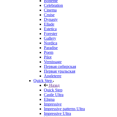
Boheme
Celebration
Cinema
Cruise
Dynasty
Ellade
Estetica
Forester
Gallery
Nordica
Paradise
Poem
Pilot
Vernissage
Первая сибирская
Первая уральская
Angleterre
Quick Step
Назад
Quick Step
Castle Ultra
Eligna
Impressive
Impressive patterns Ultra
Impressive Ultra