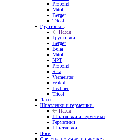
Probond
Mitol
Berger
Tricol
Грунтовки
Назад
Грунтовки
Berger
Bona
Mitol
NPT
Probond
Sika
Vermeister
Wakol
Lechner
Tricol
Лаки
Шпатлевки и герметики
Назад
Шпатлевки и герметики
Герметики
Шпатлевки
Воск
Средства по уходу и очистке