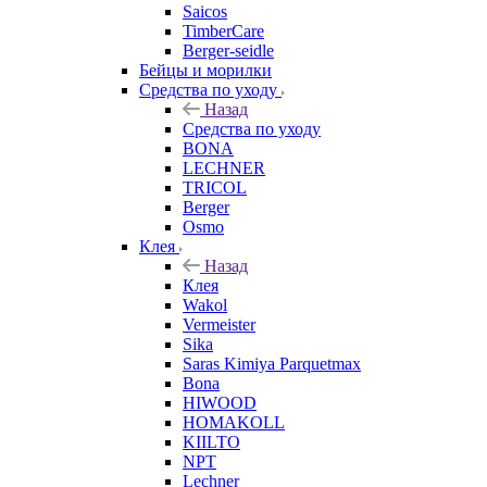
Saicos
TimberCare
Berger-seidle
Бейцы и морилки
Средства по уходу
Назад
Средства по уходу
BONA
LECHNER
TRICOL
Berger
Osmo
Клея
Назад
Клея
Wakol
Vermeister
Sika
Saras Kimiya Parquetmax
Bona
HIWOOD
HOMAKOLL
KIILTO
NPT
Lechner