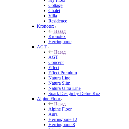
My Floor
Cottage
Chalet
Villa
Residence
Kronotex
Назад
Kronotex
Herringbone
AGT
Назад
AGT
Concept
Effect
Effect Premium
Natura Line
Natura Slim
Natura Ultra Line
Spark Design by Defne Koz
Alpine Floor
Назад
Alpine Floor
Aura
Herringbone 12
Herringbone 8