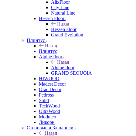
AlixFloor
City Line
Natural Line
Hessen Floor
Назад
Hessen Floor
Grand Evolution
Плинтус
Назад
Плинтус
Alpine floor
Назад
Alpine floor
GRAND SEQUOIA
HIWOOD
Madest Decor
Orac Decor
Pedross
Solid
TeckWood
UltraWood
Moduleo
Ликорн
Стеновые и 3д панели
Назад