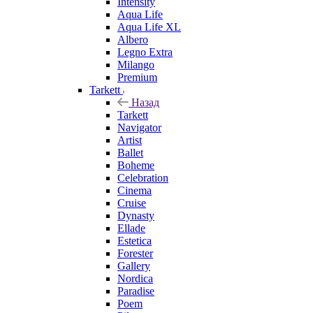
Intensity
Aqua Life
Aqua Life XL
Albero
Legno Extra
Milango
Premium
Tarkett
Назад
Tarkett
Navigator
Artist
Ballet
Boheme
Celebration
Cinema
Cruise
Dynasty
Ellade
Estetica
Forester
Gallery
Nordica
Paradise
Poem