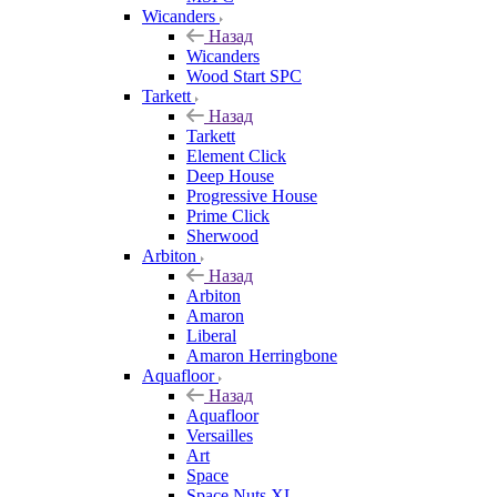
Wicanders
Назад
Wicanders
Wood Start SPC
Tarkett
Назад
Tarkett
Element Click
Deep House
Progressive House
Prime Click
Sherwood
Arbiton
Назад
Arbiton
Amaron
Liberal
Amaron Herringbone
Aquafloor
Назад
Aquafloor
Versailles
Art
Space
Space Nuts XL