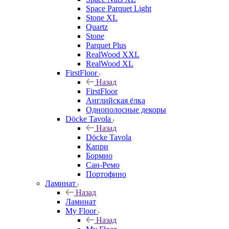
Space Parquet Light
Stone XL
Quartz
Stone
Parquet Plus
RealWood XXL
RealWood XL
FirstFloor
Назад
FirstFloor
Английская ёлка
Однополосные декоры
Döcke Tavola
Назад
Döcke Tavola
Капри
Бормио
Сан-Ремо
Портофино
Ламинат
Назад
Ламинат
My Floor
Назад