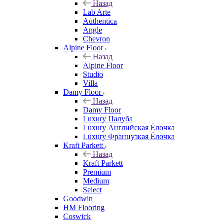
Назад
Lab Arte
Authentica
Angle
Chevron
Alpine Floor
Назад
Alpine Floor
Studio
Villa
Damy Floor
Назад
Damy Floor
Luxury Палуба
Luxury Английская Ёлочка
Luxury Французкая Ёлочка
Kraft Parkett
Назад
Kraft Parkett
Premium
Medium
Select
Goodwin
HM Flooring
Coswick