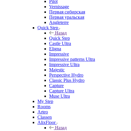
Pilot
Vernissage
Первая сибирская
Первая уральская
Angleterre
Quick Step
Назад
Quick Step
Castle Ultra
Eligna
Impressive
Impressive patterns Ultra
Impressive Ultra
Majestic
Perspective Hydro
Classic Plus Hydro
Capture
Capture Ultra
Muse Ultra
My Step
Rooms
Arteo
Classen
AlixFloor
Назад