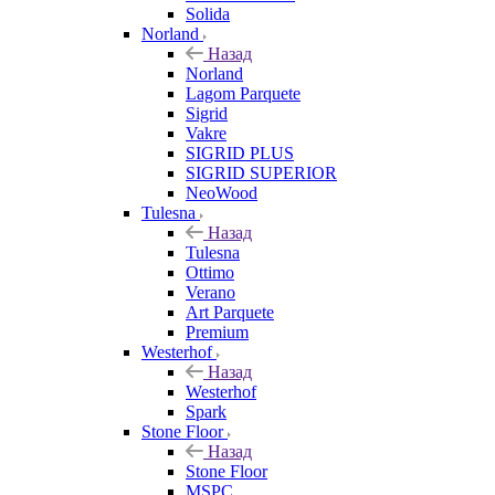
Solida
Norland
Назад
Norland
Lagom Parquete
Sigrid
Vakre
SIGRID PLUS
SIGRID SUPERIOR
NeoWood
Tulesna
Назад
Tulesna
Ottimo
Verano
Art Parquete
Premium
Westerhof
Назад
Westerhof
Spark
Stone Floor
Назад
Stone Floor
MSPC