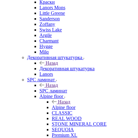
Краски
Lanors Mons
Little Greene
Sanderson
Zoffany
Swiss Lake
Argile
Charmant
Hygge
Milq
Декоративная штукатурка
Назад
Декоративная штукатурка
Lanors
SPC ламинат
Назад
SPC ламинат
Alpine floor
Назад
Alpine floor
CLASSIC
REAL WOOD
STONE MINERAL CORE
SEQUOIA
Premium XL