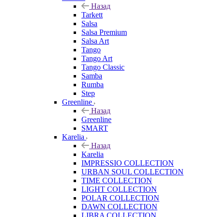
Назад
Tarkett
Salsa
Salsa Premium
Salsa Art
Tango
Tango Art
Tango Classic
Samba
Rumba
Step
Greenline
Назад
Greenline
SMART
Karelia
Назад
Karelia
IMPRESSIO COLLECTION
URBAN SOUL COLLECTION
TIME COLLECTION
LIGHT COLLECTION
POLAR COLLECTION
DAWN COLLECTION
LIBRA COLLECTION