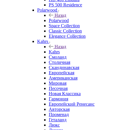
PS 500 Residence
Polarwood
Назад
Polarwood
Space Collection
Classic Collection
Elegance Collection
Kahrs
Назад
Kahrs
Смоланд
Столичная
Скандинавская
Европейская
Американская
Мировая
Песочная
Новая Классика
Гармония
Европейский Ренесанс
Авторская
Променад
Геталанд
Люкс