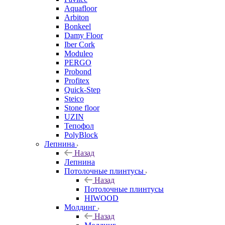
Aquafloor
Arbiton
Bonkeel
Damy Floor
Iber Cork
Moduleo
PERGO
Probond
Profitex
Quick-Step
Steico
Stone floor
UZIN
Тепофол
PolyBlock
Лепнина
Назад
Лепнина
Потолочные плинтусы
Назад
Потолочные плинтусы
HIWOOD
Молдинг
Назад