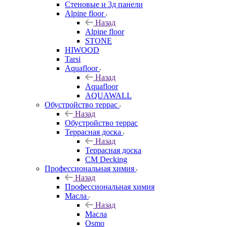
Стеновые и 3д панели
Alpine floor
Назад
Alpine floor
STONE
HIWOOD
Tarsi
Aquafloor
Назад
Aquafloor
AQUAWALL
Обустройство террас
Назад
Обустройство террас
Террасная доска
Назад
Террасная доска
CM Decking
Профессиональная химия
Назад
Профессиональная химия
Масла
Назад
Масла
Osmo