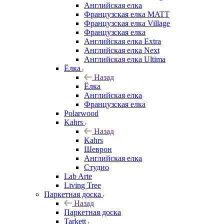
Английская елка
Французская елка MATT
Французская елка Village
Французская елка
Английская елка Extra
Английская елка Next
Английская елка Ultima
Ёлка
Назад
Ёлка
Английская елка
Французская елка
Polarwood
Kahrs
Назад
Kahrs
Шеврон
Английская елка
Студио
Lab Arte
Living Tree
Паркетная доска
Назад
Паркетная доска
Tarkett