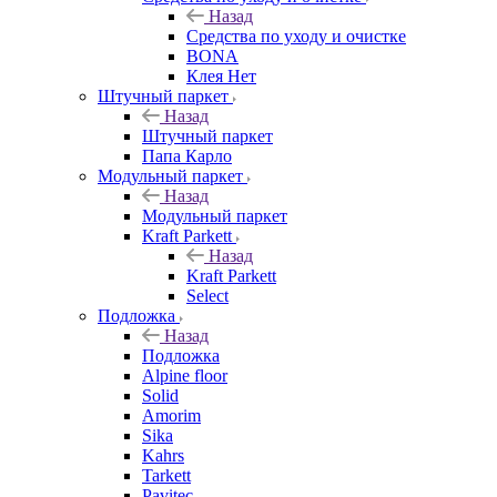
Назад
Средства по уходу и очистке
BONA
Клея Нет
Штучный паркет
Назад
Штучный паркет
Папа Карло
Модульный паркет
Назад
Модульный паркет
Kraft Parkett
Назад
Kraft Parkett
Select
Подложка
Назад
Подложка
Alpine floor
Solid
Amorim
Sika
Kahrs
Tarkett
Pavitec