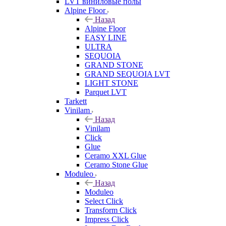
LVT виниловые полы
Alpine Floor
Назад
Alpine Floor
EASY LINE
ULTRA
SEQUOIA
GRAND STONE
GRAND SEQUOIA LVT
LIGHT STONE
Parquet LVT
Tarkett
Vinilam
Назад
Vinilam
Click
Glue
Ceramo XXL Glue
Ceramo Stone Glue
Moduleo
Назад
Moduleo
Select Click
Transform Click
Impress Click