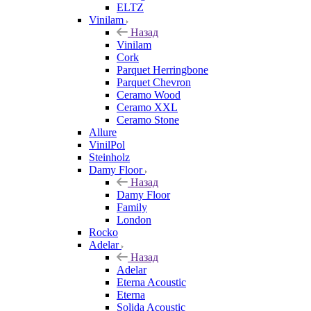
ELTZ
Vinilam
Назад
Vinilam
Cork
Parquet Herringbone
Parquet Chevron
Ceramo Wood
Ceramo XXL
Ceramo Stone
Allure
VinilPol
Steinholz
Damy Floor
Назад
Damy Floor
Family
London
Rocko
Adelar
Назад
Adelar
Eterna Acoustic
Eterna
Solida Acoustic