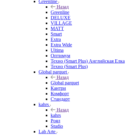
Greenline
Назад
Greenline
DELUXE
VILLAGE
MATT
Smart
Extra
Extra Wide
Ultima
Оптимум
Техно (Smart Plus) Английская Елка
Техно (Smart Plus)
Global parquet
Назад
Global parquet
Кантри
Комфорт
Стандарт
kahrs
Назад
kahrs
Роял
Studio
Lab Arte