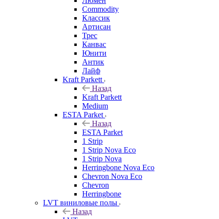
Люмен
Commodity
Классик
Артисан
Трес
Канвас
Юнити
Антик
Лайф
Kraft Parkett
Назад
Kraft Parkett
Medium
ESTA Parket
Назад
ESTA Parket
1 Strip
1 Strip Nova Eco
1 Strip Nova
Herringbone Nova Eco
Chevron Nova Eco
Chevron
Herringbone
LVT виниловые полы
Назад