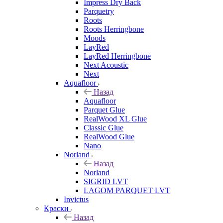
Impress Dry Back
Parquetry
Roots
Roots Herringbone
Moods
LayRed
LayRed Herringbone
Next Acoustic
Next
Aquafloor
Назад
Aquafloor
Parquet Glue
RealWood XL Glue
Classic Glue
RealWood Glue
Nano
Norland
Назад
Norland
SIGRID LVT
LAGOM PARQUET LVT
Invictus
Краски
Назад