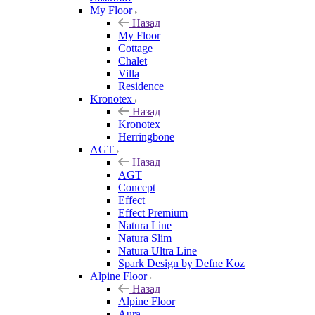
My Floor
Назад
My Floor
Cottage
Chalet
Villa
Residence
Kronotex
Назад
Kronotex
Herringbone
AGT
Назад
AGT
Concept
Effect
Effect Premium
Natura Line
Natura Slim
Natura Ultra Line
Spark Design by Defne Koz
Alpine Floor
Назад
Alpine Floor
Aura