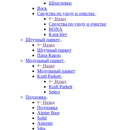
Шпатлевки
Воск
Средства по уходу и очистке
Назад
Средства по уходу и очистке
BONA
Клея Нет
Штучный паркет
Назад
Штучный паркет
Папа Карло
Модульный паркет
Назад
Модульный паркет
Kraft Parkett
Назад
Kraft Parkett
Select
Подложка
Назад
Подложка
Alpine floor
Solid
Amorim
Sika