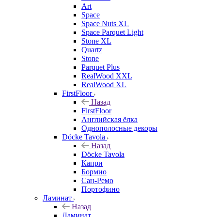
Art
Space
Space Nuts XL
Space Parquet Light
Stone XL
Quartz
Stone
Parquet Plus
RealWood XXL
RealWood XL
FirstFloor
Назад
FirstFloor
Английская ёлка
Однополосные декоры
Döcke Tavola
Назад
Döcke Tavola
Капри
Бормио
Сан-Ремо
Портофино
Ламинат
Назад
Ламинат