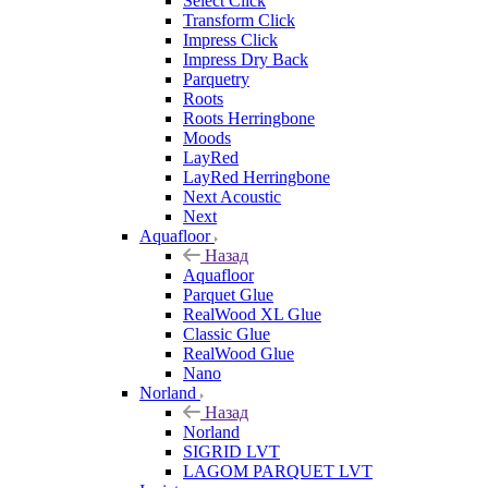
Select Click
Transform Click
Impress Click
Impress Dry Back
Parquetry
Roots
Roots Herringbone
Moods
LayRed
LayRed Herringbone
Next Acoustic
Next
Aquafloor
Назад
Aquafloor
Parquet Glue
RealWood XL Glue
Classic Glue
RealWood Glue
Nano
Norland
Назад
Norland
SIGRID LVT
LAGOM PARQUET LVT