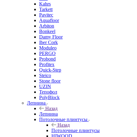
Kahrs
Tarkett
Pavitec
Aquafloor
Arbiton
Bonkeel
Damy Floor
Iber Cork
Moduleo
PERGO
Probond
Profitex
Quick-Step
Steico
Stone floor
UZIN
Тепофол
PolyBlock
Лепнина
Назад
Лепнина
Потолочные плинтусы
Назад
Потолочные плинтусы
HIWOOD