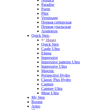
Nordica
Paradise
Poem
Pilot
Vernissage
Первая сибирская
Первая уральская
Angleterre
Quick Step
Назад
Quick Step
Castle Ultra
Eligna
Impressive
Impressive patterns Ultra
Impressive Ultra
Majestic
Perspective Hydro
Classic Plus Hydro
Capture
Capture Ultra
Muse Ultra
My Step
Rooms
Arteo