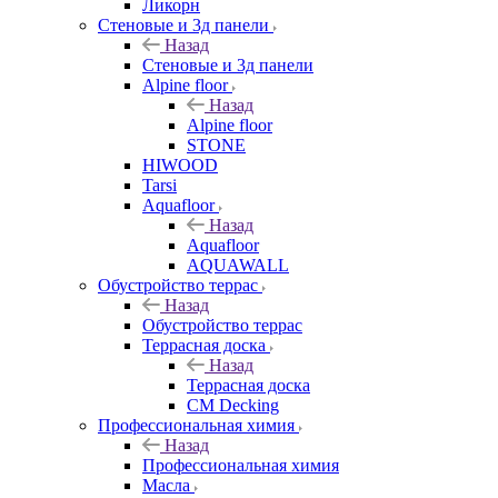
Ликорн
Стеновые и 3д панели
Назад
Стеновые и 3д панели
Alpine floor
Назад
Alpine floor
STONE
HIWOOD
Tarsi
Aquafloor
Назад
Aquafloor
AQUAWALL
Обустройство террас
Назад
Обустройство террас
Террасная доска
Назад
Террасная доска
CM Decking
Профессиональная химия
Назад
Профессиональная химия
Масла