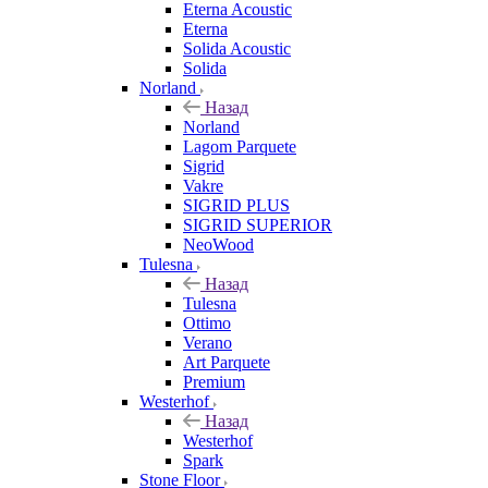
Eterna Acoustic
Eterna
Solida Acoustic
Solida
Norland
Назад
Norland
Lagom Parquete
Sigrid
Vakre
SIGRID PLUS
SIGRID SUPERIOR
NeoWood
Tulesna
Назад
Tulesna
Ottimo
Verano
Art Parquete
Premium
Westerhof
Назад
Westerhof
Spark
Stone Floor