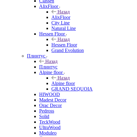
Classen
AlixFloor
Назад
AlixFloor
City Line
Natural Line
Hessen Floor
Назад
Hessen Floor
Grand Evolution
Плинтус
Назад
Плинтус
Alpine floor
Назад
Alpine floor
GRAND SEQUOIA
HIWOOD
Madest Decor
Orac Decor
Pedross
Solid
TeckWood
UltraWood
Moduleo