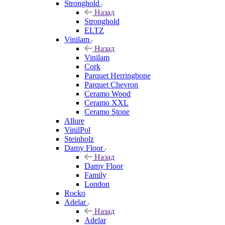
Stronghold
Назад
Stronghold
ELTZ
Vinilam
Назад
Vinilam
Cork
Parquet Herringbone
Parquet Chevron
Ceramo Wood
Ceramo XXL
Ceramo Stone
Allure
VinilPol
Steinholz
Damy Floor
Назад
Damy Floor
Family
London
Rocko
Adelar
Назад
Adelar