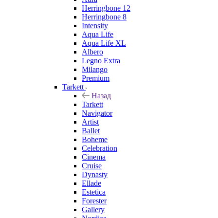
Herringbone 12
Herringbone 8
Intensity
Aqua Life
Aqua Life XL
Albero
Legno Extra
Milango
Premium
Tarkett
Назад
Tarkett
Navigator
Artist
Ballet
Boheme
Celebration
Cinema
Cruise
Dynasty
Ellade
Estetica
Forester
Gallery