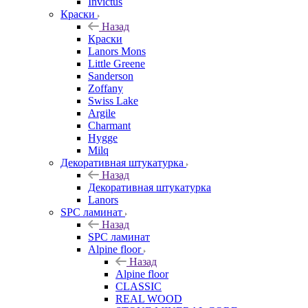
Invictus
Краски
Назад
Краски
Lanors Mons
Little Greene
Sanderson
Zoffany
Swiss Lake
Argile
Charmant
Hygge
Milq
Декоративная штукатурка
Назад
Декоративная штукатурка
Lanors
SPC ламинат
Назад
SPC ламинат
Alpine floor
Назад
Alpine floor
CLASSIC
REAL WOOD