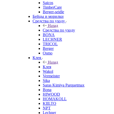
Saicos
TimberCare
Berger-seidle
Бейцы и морилки
Средства по уходу
Назад
Средства по уходу
BONA
LECHNER
TRICOL
Berger
Osmo
Клея
Назад
Клея
Wakol
Vermeister
Sika
Saras Kimiya Parquetmax
Bona
HIWOOD
HOMAKOLL
KIILTO
NPT
Lechner