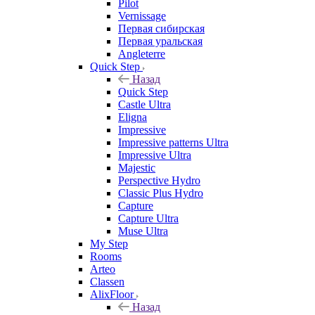
Pilot
Vernissage
Первая сибирская
Первая уральская
Angleterre
Quick Step
Назад
Quick Step
Castle Ultra
Eligna
Impressive
Impressive patterns Ultra
Impressive Ultra
Majestic
Perspective Hydro
Classic Plus Hydro
Capture
Capture Ultra
Muse Ultra
My Step
Rooms
Arteo
Classen
AlixFloor
Назад