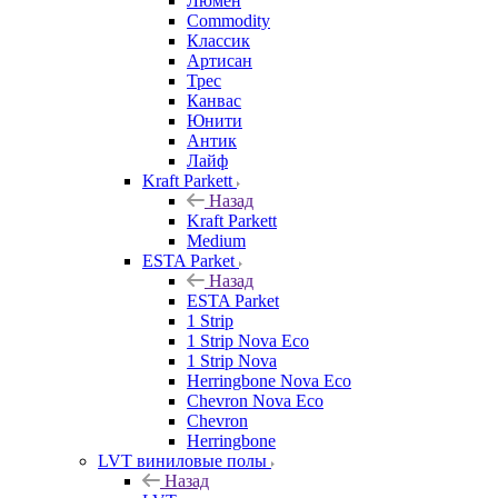
Люмен
Commodity
Классик
Артисан
Трес
Канвас
Юнити
Антик
Лайф
Kraft Parkett
Назад
Kraft Parkett
Medium
ESTA Parket
Назад
ESTA Parket
1 Strip
1 Strip Nova Eco
1 Strip Nova
Herringbone Nova Eco
Chevron Nova Eco
Chevron
Herringbone
LVT виниловые полы
Назад