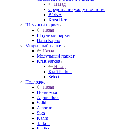
Назад
Средства по уходу и очистке
BONA
Клея Нет
Штучный паркет
Назад
Штучный паркет
Папа Карло
Модульный паркет
Назад
Модульный паркет
Kraft Parkett
Назад
Kraft Parkett
Select
Подложка
Назад
Подложка
Alpine floor
Solid
Amorim
Sika
Kahrs
Tarkett
Pavitec