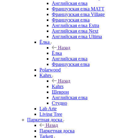
Английская елка
Французская елка MATT
Французская елка Village
Французская елка
Английская елка Extra
Английская елка Next
Английская елка Ultima
Ёлка
Назад
Ёлка
Английская елка
Французская елка
Polarwood
Kahrs
Назад
Kahrs
Шеврон
Английская елка
Студио
Lab Arte
Living Tree
Паркетная доска
Назад
Паркетная доска
Tarkett