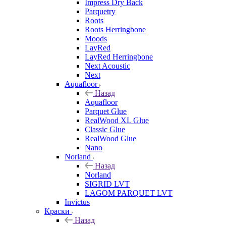
Impress Dry Back
Parquetry
Roots
Roots Herringbone
Moods
LayRed
LayRed Herringbone
Next Acoustic
Next
Aquafloor
Назад
Aquafloor
Parquet Glue
RealWood XL Glue
Classic Glue
RealWood Glue
Nano
Norland
Назад
Norland
SIGRID LVT
LAGOM PARQUET LVT
Invictus
Краски
Назад