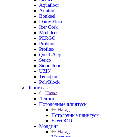
Aquafloor
Arbiton
Bonkeel
Damy Floor
Iber Cork
Moduleo
PERGO
Probond
Profitex
Quick-Step
Steico
Stone floor
UZIN
Тепофол
PolyBlock
Лепнина
Назад
Лепнина
Потолочные плинтусы
Назад
Потолочные плинтусы
HIWOOD
Молдинг
Назад