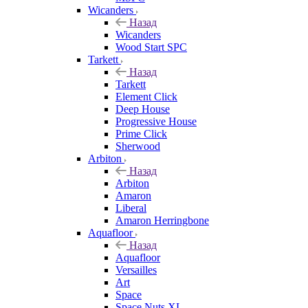
Wicanders
Назад
Wicanders
Wood Start SPC
Tarkett
Назад
Tarkett
Element Click
Deep House
Progressive House
Prime Click
Sherwood
Arbiton
Назад
Arbiton
Amaron
Liberal
Amaron Herringbone
Aquafloor
Назад
Aquafloor
Versailles
Art
Space
Space Nuts XL