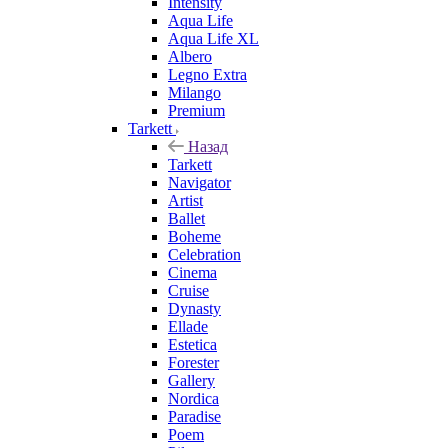
Intensity
Aqua Life
Aqua Life XL
Albero
Legno Extra
Milango
Premium
Tarkett
Назад
Tarkett
Navigator
Artist
Ballet
Boheme
Celebration
Cinema
Cruise
Dynasty
Ellade
Estetica
Forester
Gallery
Nordica
Paradise
Poem