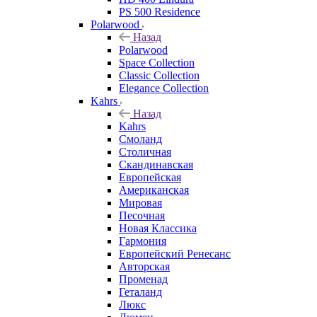
PS 500 Residence
Polarwood
Назад
Polarwood
Space Collection
Classic Collection
Elegance Collection
Kahrs
Назад
Kahrs
Смоланд
Столичная
Скандинавская
Европейская
Американская
Мировая
Песочная
Новая Классика
Гармония
Европейский Ренесанс
Авторская
Променад
Геталанд
Люкс