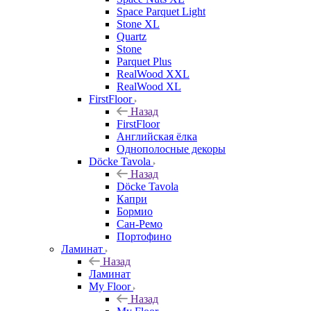
Space Parquet Light
Stone XL
Quartz
Stone
Parquet Plus
RealWood XXL
RealWood XL
FirstFloor
Назад
FirstFloor
Английская ёлка
Однополосные декоры
Döcke Tavola
Назад
Döcke Tavola
Капри
Бормио
Сан-Ремо
Портофино
Ламинат
Назад
Ламинат
My Floor
Назад