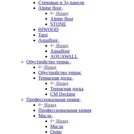
Стеновые и 3д панели
Alpine floor
Назад
Alpine floor
STONE
HIWOOD
Tarsi
Aquafloor
Назад
Aquafloor
AQUAWALL
Обустройство террас
Назад
Обустройство террас
Террасная доска
Назад
Террасная доска
CM Decking
Профессиональная химия
Назад
Профессиональная химия
Масла
Назад
Масла
Osmo