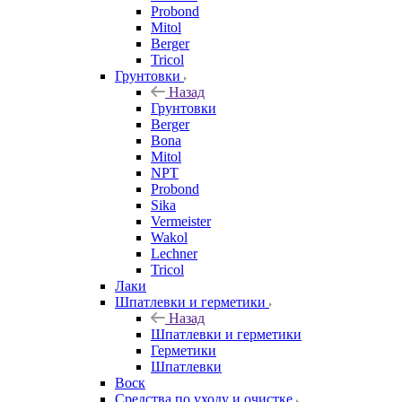
Probond
Mitol
Berger
Tricol
Грунтовки
Назад
Грунтовки
Berger
Bona
Mitol
NPT
Probond
Sika
Vermeister
Wakol
Lechner
Tricol
Лаки
Шпатлевки и герметики
Назад
Шпатлевки и герметики
Герметики
Шпатлевки
Воск
Средства по уходу и очистке