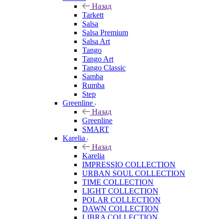
Назад
Tarkett
Salsa
Salsa Premium
Salsa Art
Tango
Tango Art
Tango Classic
Samba
Rumba
Step
Greenline
Назад
Greenline
SMART
Karelia
Назад
Karelia
IMPRESSIO COLLECTION
URBAN SOUL COLLECTION
TIME COLLECTION
LIGHT COLLECTION
POLAR COLLECTION
DAWN COLLECTION
LIBRA COLLECTION