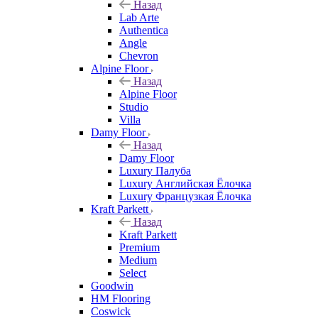
Назад
Lab Arte
Authentica
Angle
Chevron
Alpine Floor
Назад
Alpine Floor
Studio
Villa
Damy Floor
Назад
Damy Floor
Luxury Палуба
Luxury Английская Ёлочка
Luxury Французкая Ёлочка
Kraft Parkett
Назад
Kraft Parkett
Premium
Medium
Select
Goodwin
HM Flooring
Coswick