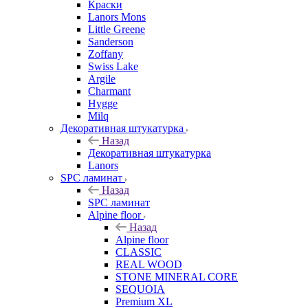
Краски
Lanors Mons
Little Greene
Sanderson
Zoffany
Swiss Lake
Argile
Charmant
Hygge
Milq
Декоративная штукатурка
Назад
Декоративная штукатурка
Lanors
SPC ламинат
Назад
SPC ламинат
Alpine floor
Назад
Alpine floor
CLASSIC
REAL WOOD
STONE MINERAL CORE
SEQUOIA
Premium XL