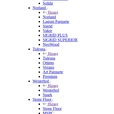
Solida
Norland
Назад
Norland
Lagom Parquete
Sigrid
Vakre
SIGRID PLUS
SIGRID SUPERIOR
NeoWood
Tulesna
Назад
Tulesna
Ottimo
Verano
Art Parquete
Premium
Westerhof
Назад
Westerhof
Spark
Stone Floor
Назад
Stone Floor
MSPC