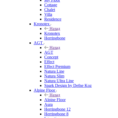
My Floor
Cottage
Chalet
Villa
Residence
Kronotex
Назад
Kronotex
Herringbone
AGT
Назад
AGT
Concept
Effect
Effect Premium
Natura Line
Natura Slim
Natura Ultra Line
Spark Design by Defne Koz
Alpine Floor
Назад
Alpine Floor
Aura
Herringbone 12
Herringbone 8