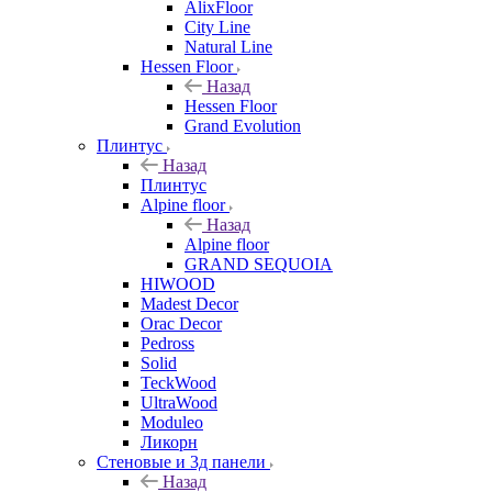
AlixFloor
City Line
Natural Line
Hessen Floor
Назад
Hessen Floor
Grand Evolution
Плинтус
Назад
Плинтус
Alpine floor
Назад
Alpine floor
GRAND SEQUOIA
HIWOOD
Madest Decor
Orac Decor
Pedross
Solid
TeckWood
UltraWood
Moduleo
Ликорн
Стеновые и 3д панели
Назад