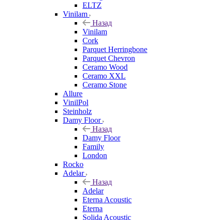
ELTZ
Vinilam
Назад
Vinilam
Cork
Parquet Herringbone
Parquet Chevron
Ceramo Wood
Ceramo XXL
Ceramo Stone
Allure
VinilPol
Steinholz
Damy Floor
Назад
Damy Floor
Family
London
Rocko
Adelar
Назад
Adelar
Eterna Acoustic
Eterna
Solida Acoustic