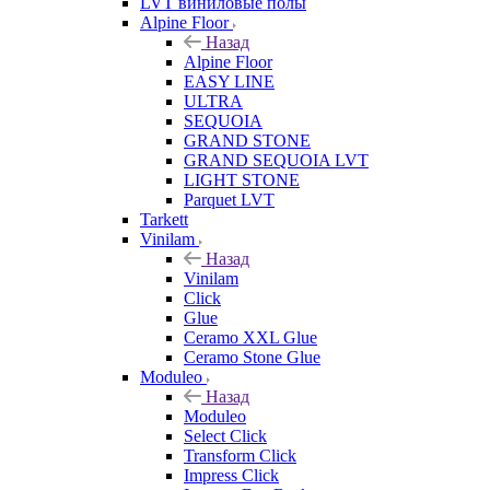
LVT виниловые полы
Alpine Floor
Назад
Alpine Floor
EASY LINE
ULTRA
SEQUOIA
GRAND STONE
GRAND SEQUOIA LVT
LIGHT STONE
Parquet LVT
Tarkett
Vinilam
Назад
Vinilam
Click
Glue
Ceramo XXL Glue
Ceramo Stone Glue
Moduleo
Назад
Moduleo
Select Click
Transform Click
Impress Click