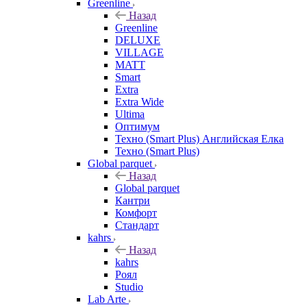
Greenline
Назад
Greenline
DELUXE
VILLAGE
MATT
Smart
Extra
Extra Wide
Ultima
Оптимум
Техно (Smart Plus) Английская Елка
Техно (Smart Plus)
Global parquet
Назад
Global parquet
Кантри
Комфорт
Стандарт
kahrs
Назад
kahrs
Роял
Studio
Lab Arte