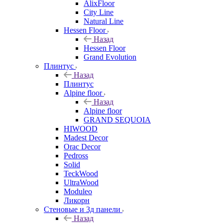
AlixFloor
City Line
Natural Line
Hessen Floor
Назад
Hessen Floor
Grand Evolution
Плинтус
Назад
Плинтус
Alpine floor
Назад
Alpine floor
GRAND SEQUOIA
HIWOOD
Madest Decor
Orac Decor
Pedross
Solid
TeckWood
UltraWood
Moduleo
Ликорн
Стеновые и 3д панели
Назад