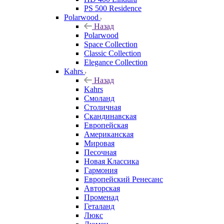
PS 500 Residence
Polarwood
Назад
Polarwood
Space Collection
Classic Collection
Elegance Collection
Kahrs
Назад
Kahrs
Смоланд
Столичная
Скандинавская
Европейская
Американская
Мировая
Песочная
Новая Классика
Гармония
Европейский Ренесанс
Авторская
Променад
Геталанд
Люкс