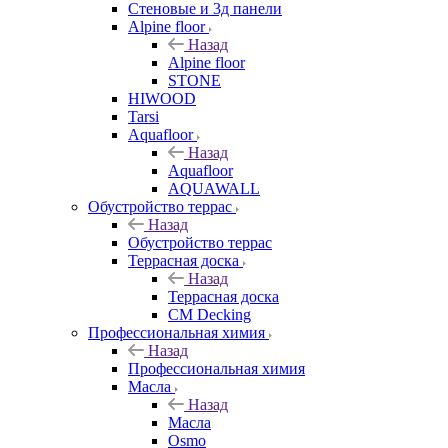
Стеновые и 3д панели
Alpine floor
Назад
Alpine floor
STONE
HIWOOD
Tarsi
Aquafloor
Назад
Aquafloor
AQUAWALL
Обустройство террас
Назад
Обустройство террас
Террасная доска
Назад
Террасная доска
CM Decking
Профессиональная химия
Назад
Профессиональная химия
Масла
Назад
Масла
Osmo