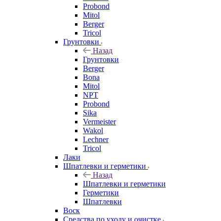
Probond
Mitol
Berger
Tricol
Грунтовки
Назад
Грунтовки
Berger
Bona
Mitol
NPT
Probond
Sika
Vermeister
Wakol
Lechner
Tricol
Лаки
Шпатлевки и герметики
Назад
Шпатлевки и герметики
Герметики
Шпатлевки
Воск
Средства по уходу и очистке