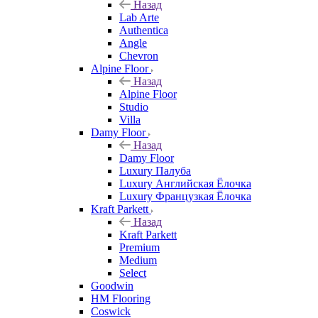
Назад
Lab Arte
Authentica
Angle
Chevron
Alpine Floor
Назад
Alpine Floor
Studio
Villa
Damy Floor
Назад
Damy Floor
Luxury Палуба
Luxury Английская Ёлочка
Luxury Французкая Ёлочка
Kraft Parkett
Назад
Kraft Parkett
Premium
Medium
Select
Goodwin
HM Flooring
Coswick