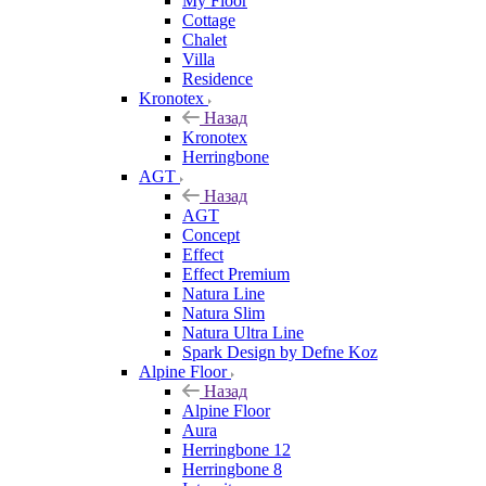
My Floor
Cottage
Chalet
Villa
Residence
Kronotex
Назад
Kronotex
Herringbone
AGT
Назад
AGT
Concept
Effect
Effect Premium
Natura Line
Natura Slim
Natura Ultra Line
Spark Design by Defne Koz
Alpine Floor
Назад
Alpine Floor
Aura
Herringbone 12
Herringbone 8