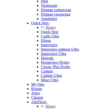
Pilot
Vernissage
Первая сибирская
Первая уральская
Angleterre
Quick Step
Назад
Quick Step
Castle Ultra
Eligna
Impressive
Impressive patterns Ultra
Impressive Ultra
Majestic
Perspective Hydro
Classic Plus Hydro
Capture
Capture Ultra
Muse Ultra
My Step
Rooms
Arteo
Classen
AlixFloor
Назад