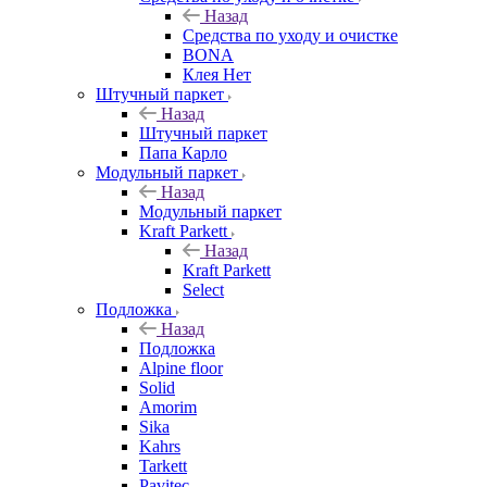
Назад
Средства по уходу и очистке
BONA
Клея Нет
Штучный паркет
Назад
Штучный паркет
Папа Карло
Модульный паркет
Назад
Модульный паркет
Kraft Parkett
Назад
Kraft Parkett
Select
Подложка
Назад
Подложка
Alpine floor
Solid
Amorim
Sika
Kahrs
Tarkett
Pavitec