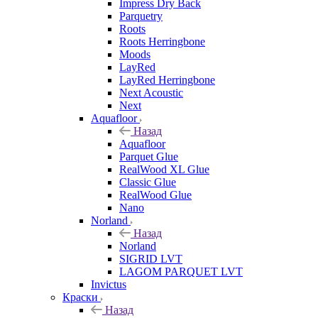
Impress Dry Back
Parquetry
Roots
Roots Herringbone
Moods
LayRed
LayRed Herringbone
Next Acoustic
Next
Aquafloor
Назад
Aquafloor
Parquet Glue
RealWood XL Glue
Classic Glue
RealWood Glue
Nano
Norland
Назад
Norland
SIGRID LVT
LAGOM PARQUET LVT
Invictus
Краски
Назад