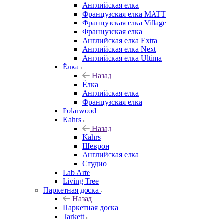
Английская елка
Французская елка MATT
Французская елка Village
Французская елка
Английская елка Extra
Английская елка Next
Английская елка Ultima
Ёлка
Назад
Ёлка
Английская елка
Французская елка
Polarwood
Kahrs
Назад
Kahrs
Шеврон
Английская елка
Студио
Lab Arte
Living Tree
Паркетная доска
Назад
Паркетная доска
Tarkett