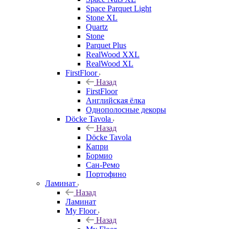
Space Parquet Light
Stone XL
Quartz
Stone
Parquet Plus
RealWood XXL
RealWood XL
FirstFloor
Назад
FirstFloor
Английская ёлка
Однополосные декоры
Döcke Tavola
Назад
Döcke Tavola
Капри
Бормио
Сан-Ремо
Портофино
Ламинат
Назад
Ламинат
My Floor
Назад