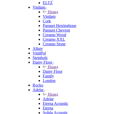
ELTZ
Vinilam
Назад
Vinilam
Cork
Parquet Herringbone
Parquet Chevron
Ceramo Wood
Ceramo XXL
Ceramo Stone
Allure
VinilPol
Steinholz
Damy Floor
Назад
Damy Floor
Family
London
Rocko
Adelar
Назад
Adelar
Eterna Acoustic
Eterna
Solida Acoustic