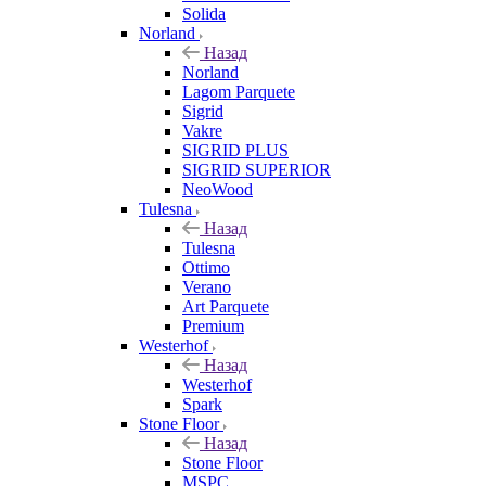
Solida
Norland
Назад
Norland
Lagom Parquete
Sigrid
Vakre
SIGRID PLUS
SIGRID SUPERIOR
NeoWood
Tulesna
Назад
Tulesna
Ottimo
Verano
Art Parquete
Premium
Westerhof
Назад
Westerhof
Spark
Stone Floor
Назад
Stone Floor
MSPC