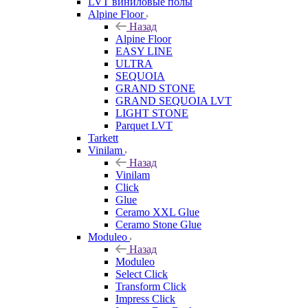
LVT виниловые полы
Alpine Floor
Назад
Alpine Floor
EASY LINE
ULTRA
SEQUOIA
GRAND STONE
GRAND SEQUOIA LVT
LIGHT STONE
Parquet LVT
Tarkett
Vinilam
Назад
Vinilam
Click
Glue
Ceramo XXL Glue
Ceramo Stone Glue
Moduleo
Назад
Moduleo
Select Click
Transform Click
Impress Click