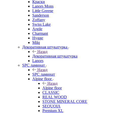
Краски
Lanors Mons
Little Greene
Sanderson
Zoffany
Swiss Lake
Argile
Charmant
Hygge
Milq
Декоративная штукатурка
Назад
Декоративная штукатурка
Lanors
SPC ламинат
Назад
SPC ламинат
Alpine floor
Назад
Alpine floor
CLASSIC
REAL WOOD
STONE MINERAL CORE
SEQUOIA
Premium XL