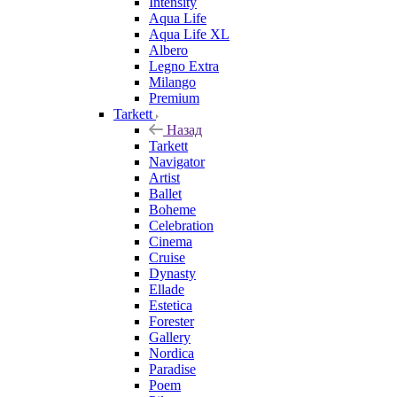
Intensity
Aqua Life
Aqua Life XL
Albero
Legno Extra
Milango
Premium
Tarkett
Назад
Tarkett
Navigator
Artist
Ballet
Boheme
Celebration
Cinema
Cruise
Dynasty
Ellade
Estetica
Forester
Gallery
Nordica
Paradise
Poem