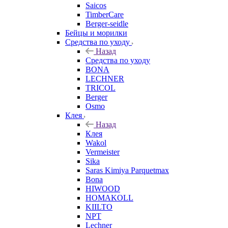
Saicos
TimberCare
Berger-seidle
Бейцы и морилки
Средства по уходу
Назад
Средства по уходу
BONA
LECHNER
TRICOL
Berger
Osmo
Клея
Назад
Клея
Wakol
Vermeister
Sika
Saras Kimiya Parquetmax
Bona
HIWOOD
HOMAKOLL
KIILTO
NPT
Lechner