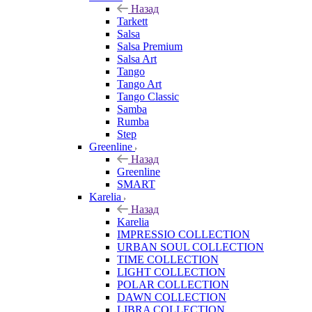
Назад
Tarkett
Salsa
Salsa Premium
Salsa Art
Tango
Tango Art
Tango Classic
Samba
Rumba
Step
Greenline
Назад
Greenline
SMART
Karelia
Назад
Karelia
IMPRESSIO COLLECTION
URBAN SOUL COLLECTION
TIME COLLECTION
LIGHT COLLECTION
POLAR COLLECTION
DAWN COLLECTION
LIBRA COLLECTION