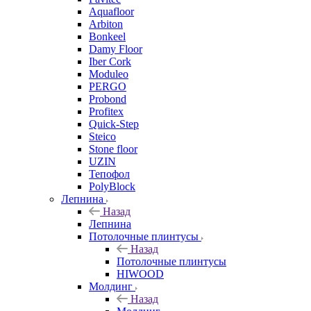
Aquafloor
Arbiton
Bonkeel
Damy Floor
Iber Cork
Moduleo
PERGO
Probond
Profitex
Quick-Step
Steico
Stone floor
UZIN
Тепофол
PolyBlock
Лепнина
Назад
Лепнина
Потолочные плинтусы
Назад
Потолочные плинтусы
HIWOOD
Молдинг
Назад