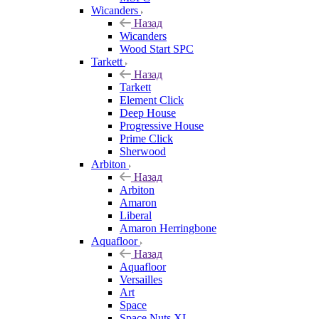
Wicanders
Назад
Wicanders
Wood Start SPC
Tarkett
Назад
Tarkett
Element Click
Deep House
Progressive House
Prime Click
Sherwood
Arbiton
Назад
Arbiton
Amaron
Liberal
Amaron Herringbone
Aquafloor
Назад
Aquafloor
Versailles
Art
Space
Space Nuts XL