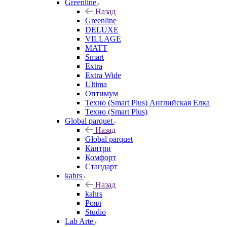
Greenline
Назад
Greenline
DELUXE
VILLAGE
MATT
Smart
Extra
Extra Wide
Ultima
Оптимум
Техно (Smart Plus) Английская Елка
Техно (Smart Plus)
Global parquet
Назад
Global parquet
Кантри
Комфорт
Стандарт
kahrs
Назад
kahrs
Роял
Studio
Lab Arte