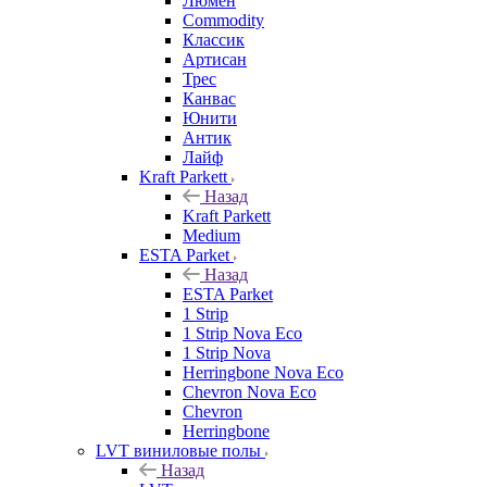
Люмен
Commodity
Классик
Артисан
Трес
Канвас
Юнити
Антик
Лайф
Kraft Parkett
Назад
Kraft Parkett
Medium
ESTA Parket
Назад
ESTA Parket
1 Strip
1 Strip Nova Eco
1 Strip Nova
Herringbone Nova Eco
Chevron Nova Eco
Chevron
Herringbone
LVT виниловые полы
Назад