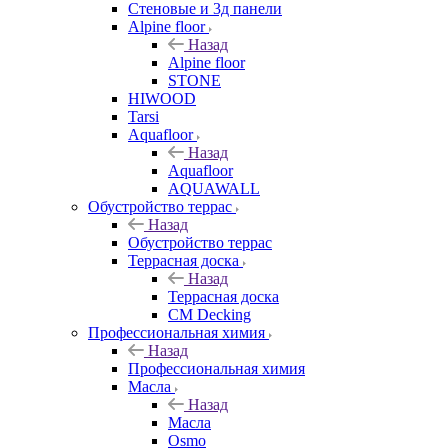
Стеновые и 3д панели
Alpine floor
Назад
Alpine floor
STONE
HIWOOD
Tarsi
Aquafloor
Назад
Aquafloor
AQUAWALL
Обустройство террас
Назад
Обустройство террас
Террасная доска
Назад
Террасная доска
CM Decking
Профессиональная химия
Назад
Профессиональная химия
Масла
Назад
Масла
Osmo