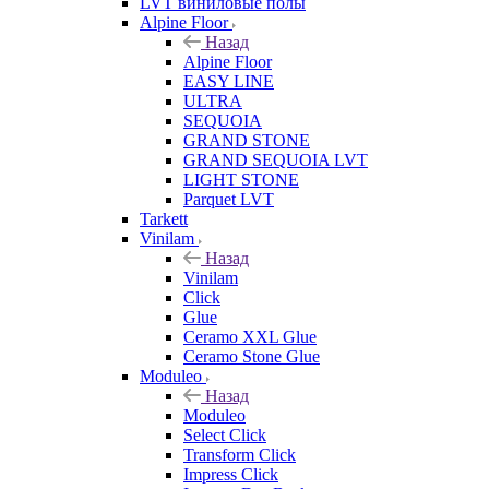
LVT виниловые полы
Alpine Floor
Назад
Alpine Floor
EASY LINE
ULTRA
SEQUOIA
GRAND STONE
GRAND SEQUOIA LVT
LIGHT STONE
Parquet LVT
Tarkett
Vinilam
Назад
Vinilam
Click
Glue
Ceramo XXL Glue
Ceramo Stone Glue
Moduleo
Назад
Moduleo
Select Click
Transform Click
Impress Click