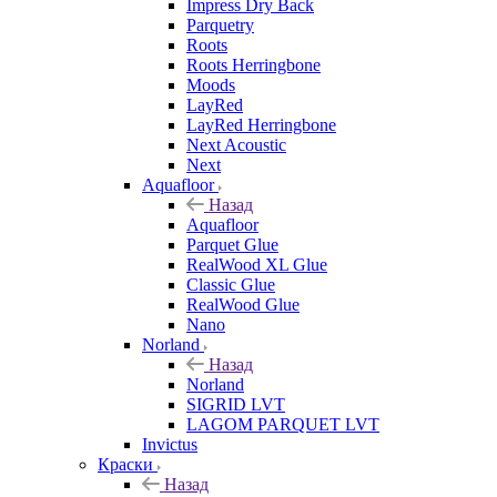
Impress Dry Back
Parquetry
Roots
Roots Herringbone
Moods
LayRed
LayRed Herringbone
Next Acoustic
Next
Aquafloor
Назад
Aquafloor
Parquet Glue
RealWood XL Glue
Classic Glue
RealWood Glue
Nano
Norland
Назад
Norland
SIGRID LVT
LAGOM PARQUET LVT
Invictus
Краски
Назад