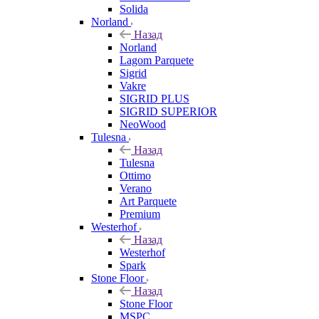
Solida
Norland
Назад
Norland
Lagom Parquete
Sigrid
Vakre
SIGRID PLUS
SIGRID SUPERIOR
NeoWood
Tulesna
Назад
Tulesna
Ottimo
Verano
Art Parquete
Premium
Westerhof
Назад
Westerhof
Spark
Stone Floor
Назад
Stone Floor
MSPC