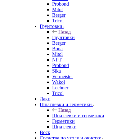
Probond
Mitol
Berger
Tricol
Грунтовки
Назад
Грунтовки
Berger
Bona
Mitol
NPT
Probond
Sika
Vermeister
Wakol
Lechner
Tricol
Лаки
Шпатлевки и герметики
Назад
Шпатлевки и герметики
Герметики
Шпатлевки
Воск
Средства по уходу и очистке