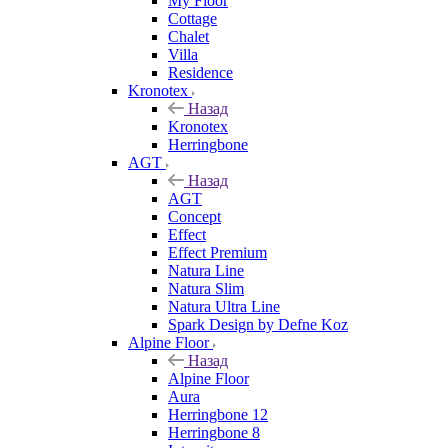
My Floor
Cottage
Chalet
Villa
Residence
Kronotex
Назад
Kronotex
Herringbone
AGT
Назад
AGT
Concept
Effect
Effect Premium
Natura Line
Natura Slim
Natura Ultra Line
Spark Design by Defne Koz
Alpine Floor
Назад
Alpine Floor
Aura
Herringbone 12
Herringbone 8