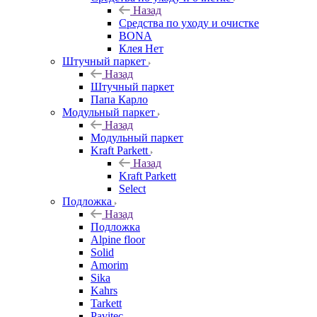
Назад
Средства по уходу и очистке
BONA
Клея Нет
Штучный паркет
Назад
Штучный паркет
Папа Карло
Модульный паркет
Назад
Модульный паркет
Kraft Parkett
Назад
Kraft Parkett
Select
Подложка
Назад
Подложка
Alpine floor
Solid
Amorim
Sika
Kahrs
Tarkett
Pavitec