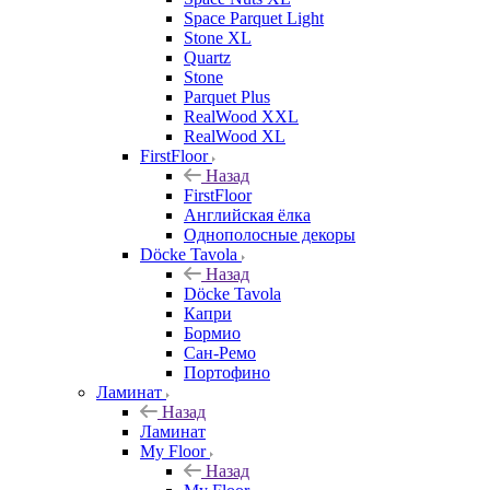
Space Parquet Light
Stone XL
Quartz
Stone
Parquet Plus
RealWood XXL
RealWood XL
FirstFloor
Назад
FirstFloor
Английская ёлка
Однополосные декоры
Döcke Tavola
Назад
Döcke Tavola
Капри
Бормио
Сан-Ремо
Портофино
Ламинат
Назад
Ламинат
My Floor
Назад