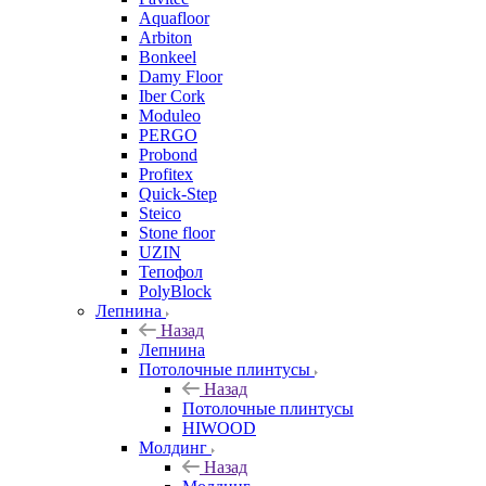
Aquafloor
Arbiton
Bonkeel
Damy Floor
Iber Cork
Moduleo
PERGO
Probond
Profitex
Quick-Step
Steico
Stone floor
UZIN
Тепофол
PolyBlock
Лепнина
Назад
Лепнина
Потолочные плинтусы
Назад
Потолочные плинтусы
HIWOOD
Молдинг
Назад