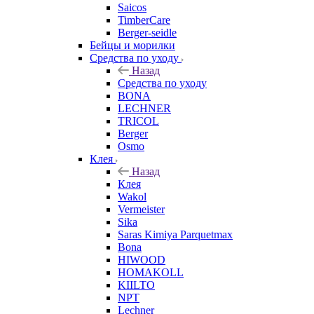
Saicos
TimberCare
Berger-seidle
Бейцы и морилки
Средства по уходу
Назад
Средства по уходу
BONA
LECHNER
TRICOL
Berger
Osmo
Клея
Назад
Клея
Wakol
Vermeister
Sika
Saras Kimiya Parquetmax
Bona
HIWOOD
HOMAKOLL
KIILTO
NPT
Lechner