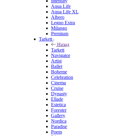
Intensity
Aqua Life
Aqua Life XL
Albero
Legno Extra
Milango
Premium
Tarkett
Назад
Tarkett
Navigator
Artist
Ballet
Boheme
Celebration
Cinema
Cruise
Dynasty
Ellade
Estetica
Forester
Gallery
Nordica
Paradise
Poem