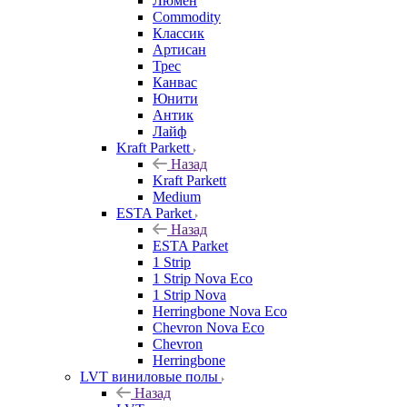
Люмен
Commodity
Классик
Артисан
Трес
Канвас
Юнити
Антик
Лайф
Kraft Parkett
Назад
Kraft Parkett
Medium
ESTA Parket
Назад
ESTA Parket
1 Strip
1 Strip Nova Eco
1 Strip Nova
Herringbone Nova Eco
Chevron Nova Eco
Chevron
Herringbone
LVT виниловые полы
Назад