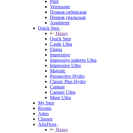
Pilot
Vernissage
Первая сибирская
Первая уральская
Angleterre
Quick Step
Назад
Quick Step
Castle Ultra
Eligna
Impressive
Impressive patterns Ultra
Impressive Ultra
Majestic
Perspective Hydro
Classic Plus Hydro
Capture
Capture Ultra
Muse Ultra
My Step
Rooms
Arteo
Classen
AlixFloor
Назад