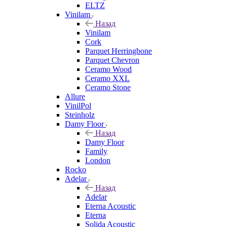
ELTZ
Vinilam
Назад
Vinilam
Cork
Parquet Herringbone
Parquet Chevron
Ceramo Wood
Ceramo XXL
Ceramo Stone
Allure
VinilPol
Steinholz
Damy Floor
Назад
Damy Floor
Family
London
Rocko
Adelar
Назад
Adelar
Eterna Acoustic
Eterna
Solida Acoustic