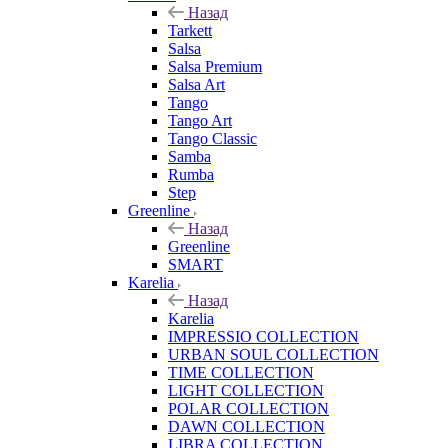
Назад
Tarkett
Salsa
Salsa Premium
Salsa Art
Tango
Tango Art
Tango Classic
Samba
Rumba
Step
Greenline
Назад
Greenline
SMART
Karelia
Назад
Karelia
IMPRESSIO COLLECTION
URBAN SOUL COLLECTION
TIME COLLECTION
LIGHT COLLECTION
POLAR COLLECTION
DAWN COLLECTION
LIBRA COLLECTION