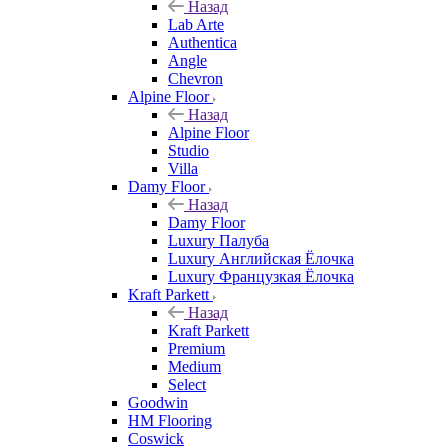
Назад
Lab Arte
Authentica
Angle
Chevron
Alpine Floor
Назад
Alpine Floor
Studio
Villa
Damy Floor
Назад
Damy Floor
Luxury Палуба
Luxury Английская Ёлочка
Luxury Французкая Ёлочка
Kraft Parkett
Назад
Kraft Parkett
Premium
Medium
Select
Goodwin
HM Flooring
Coswick