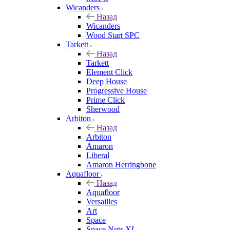
Wicanders
Назад
Wicanders
Wood Start SPC
Tarkett
Назад
Tarkett
Element Click
Deep House
Progressive House
Prime Click
Sherwood
Arbiton
Назад
Arbiton
Amaron
Liberal
Amaron Herringbone
Aquafloor
Назад
Aquafloor
Versailles
Art
Space
Space Nuts XL