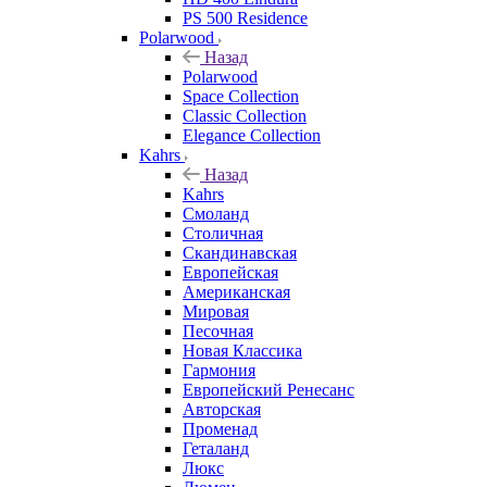
PS 500 Residence
Polarwood
Назад
Polarwood
Space Collection
Classic Collection
Elegance Collection
Kahrs
Назад
Kahrs
Смоланд
Столичная
Скандинавская
Европейская
Американская
Мировая
Песочная
Новая Классика
Гармония
Европейский Ренесанс
Авторская
Променад
Геталанд
Люкс