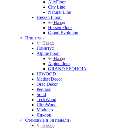
AlixFloor
City Line
Natural Line
Hessen Floor
Назад
Hessen Floor
Grand Evolution
Плинтус
Назад
Плинтус
Alpine floor
Назад
Alpine floor
GRAND SEQUOIA
HIWOOD
Madest Decor
Orac Decor
Pedross
Solid
TeckWood
UltraWood
Moduleo
Ликорн
Стеновые и 3д панели
Назад