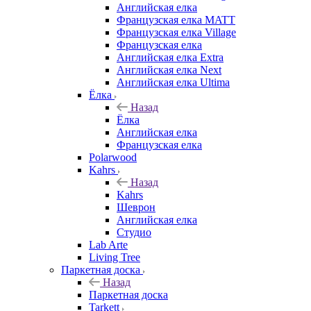
Английская елка
Французская елка MATT
Французская елка Village
Французская елка
Английская елка Extra
Английская елка Next
Английская елка Ultima
Ёлка
Назад
Ёлка
Английская елка
Французская елка
Polarwood
Kahrs
Назад
Kahrs
Шеврон
Английская елка
Студио
Lab Arte
Living Tree
Паркетная доска
Назад
Паркетная доска
Tarkett