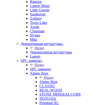
Краски
Lanors Mons
Little Greene
Sanderson
Zoffany
Swiss Lake
Argile
Charmant
Hygge
Milq
Декоративная штукатурка
Назад
Декоративная штукатурка
Lanors
SPC ламинат
Назад
SPC ламинат
Alpine floor
Назад
Alpine floor
CLASSIC
REAL WOOD
STONE MINERAL CORE
SEQUOIA
Premium XL