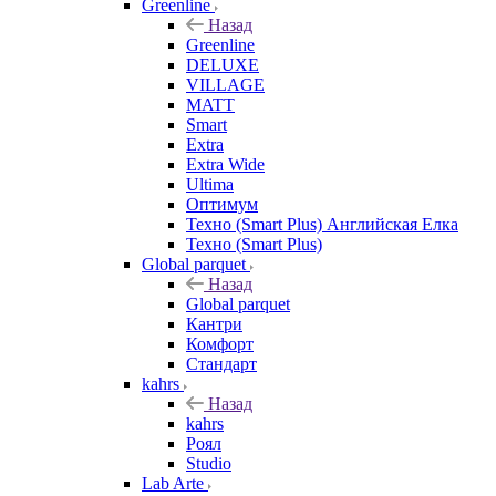
Greenline
Назад
Greenline
DELUXE
VILLAGE
MATT
Smart
Extra
Extra Wide
Ultima
Оптимум
Техно (Smart Plus) Английская Елка
Техно (Smart Plus)
Global parquet
Назад
Global parquet
Кантри
Комфорт
Стандарт
kahrs
Назад
kahrs
Роял
Studio
Lab Arte