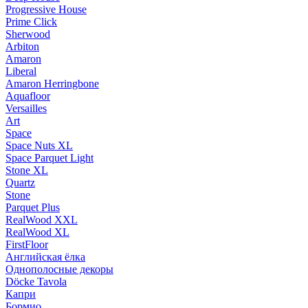
Progressive House
Prime Click
Sherwood
Arbiton
Amaron
Liberal
Amaron Herringbone
Aquafloor
Versailles
Art
Space
Space Nuts XL
Space Parquet Light
Stone XL
Quartz
Stone
Parquet Plus
RealWood XXL
RealWood XL
FirstFloor
Английская ёлка
Однополосные декоры
Döcke Tavola
Капри
Бормио