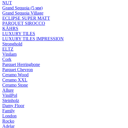
NUT
Grand Sequoia (5 мм)
Grand Sequoia Village
ECLIPSE SUPER MATT
PARQUET SIROCCO
KÄHRS
LUXURY TILES
LUXURY TILES IMPRESSION
Stronghold
ELTZ
Vinilam
Cork
Parquet Herringbone
Parquet Chevron
Ceramo Wood
Ceramo XXL
Ceramo Stone
Allure
VinilPol
Steinholz
Damy Floor
Family
London
Rocko
Adelar