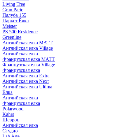
Living Tree
Gran Parte
Палуба 155
Паркет Ёлка
Meister
PS 500 Residence
Greenline
Английская елка MATT
Английская елка Village
Английская елка
Французская елка MATT
Французская елка Village
Французская елка
Английская елка Extra
Английская елка Next
Английская елка Ultima
Ёлка
Английская елка
Французская елка
Polarwood
Kahrs
Шеврон
Английская елка
Студио
Lab Arte