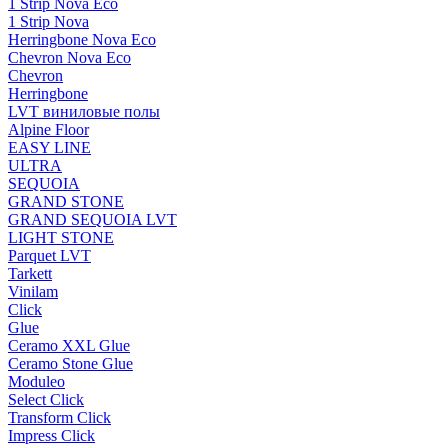
1 Strip Nova Eco
1 Strip Nova
Herringbone Nova Eco
Chevron Nova Eco
Chevron
Herringbone
LVT виниловые полы
Alpine Floor
EASY LINE
ULTRA
SEQUOIA
GRAND STONE
GRAND SEQUOIA LVT
LIGHT STONE
Parquet LVT
Tarkett
Vinilam
Click
Glue
Ceramo XXL Glue
Ceramo Stone Glue
Moduleo
Select Click
Transform Click
Impress Click