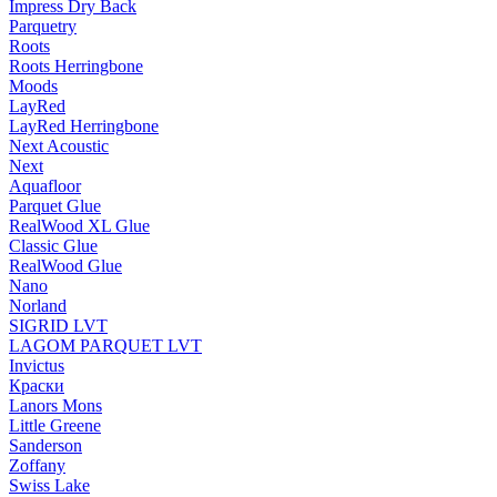
Impress Dry Back
Parquetry
Roots
Roots Herringbone
Moods
LayRed
LayRed Herringbone
Next Acoustic
Next
Aquafloor
Parquet Glue
RealWood XL Glue
Classic Glue
RealWood Glue
Nano
Norland
SIGRID LVT
LAGOM PARQUET LVT
Invictus
Краски
Lanors Mons
Little Greene
Sanderson
Zoffany
Swiss Lake