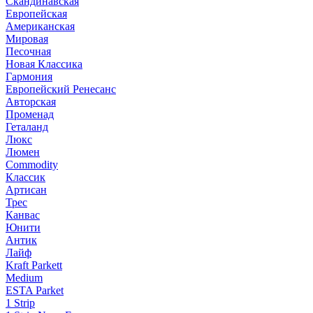
Скандинавская
Европейская
Американская
Мировая
Песочная
Новая Классика
Гармония
Европейский Ренесанс
Авторская
Променад
Геталанд
Люкс
Люмен
Commodity
Классик
Артисан
Трес
Канвас
Юнити
Антик
Лайф
Kraft Parkett
Medium
ESTA Parket
1 Strip