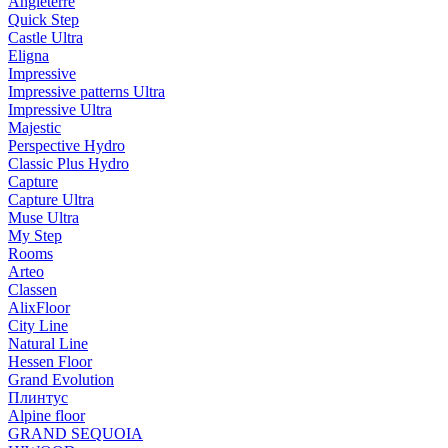
Angleterre
Quick Step
Castle Ultra
Eligna
Impressive
Impressive patterns Ultra
Impressive Ultra
Majestic
Perspective Hydro
Classic Plus Hydro
Capture
Capture Ultra
Muse Ultra
My Step
Rooms
Arteo
Classen
AlixFloor
City Line
Natural Line
Hessen Floor
Grand Evolution
Плинтус
Alpine floor
GRAND SEQUOIA