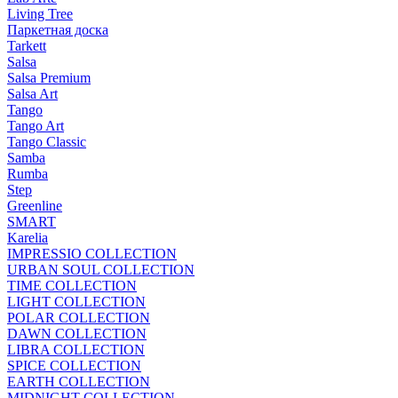
Living Tree
Паркетная доска
Tarkett
Salsa
Salsa Premium
Salsa Art
Tango
Tango Art
Tango Classic
Samba
Rumba
Step
Greenline
SMART
Karelia
IMPRESSIO COLLECTION
URBAN SOUL COLLECTION
TIME COLLECTION
LIGHT COLLECTION
POLAR COLLECTION
DAWN COLLECTION
LIBRA COLLECTION
SPICE COLLECTION
EARTH COLLECTION
MIDNIGHT COLLECTION