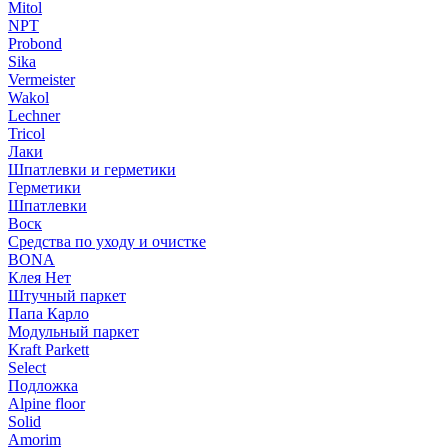
Mitol
NPT
Probond
Sika
Vermeister
Wakol
Lechner
Tricol
Лаки
Шпатлевки и герметики
Герметики
Шпатлевки
Воск
Средства по уходу и очистке
BONA
Клея Нет
Штучный паркет
Папа Карло
Модульный паркет
Kraft Parkett
Select
Подложка
Alpine floor
Solid
Amorim