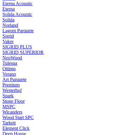
Eterna Acoustic
Eterna
Solida Acoustic
Solida
Norland
Lagom Parquete
Sigrid
Vakre
SIGRID PLUS
SIGRID SUPERIOR
NeoWood
Tulesna
Ottimo
Verano
Art Parquete
Premium
Westerhof
Spark
Stone Floor
MSPC
Wicanders
Wood Start SPC
Tarkett
Element Click
Deep House