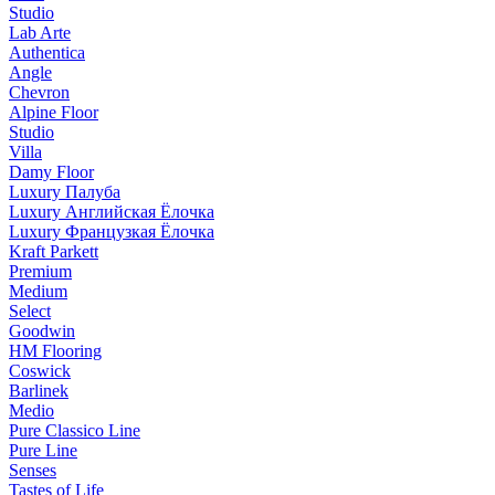
Studio
Lab Arte
Authentica
Angle
Chevron
Alpine Floor
Studio
Villa
Damy Floor
Luxury Палуба
Luxury Английская Ёлочка
Luxury Французкая Ёлочка
Kraft Parkett
Premium
Medium
Select
Goodwin
HM Flooring
Coswick
Barlinek
Medio
Pure Classico Line
Pure Line
Senses
Tastes of Life