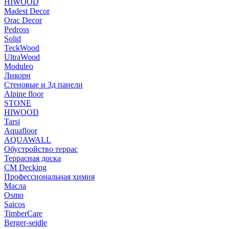
HIWOOD
Madest Decor
Orac Decor
Pedross
Solid
TeckWood
UltraWood
Moduleo
Ликорн
Стеновые и 3д панели
Alpine floor
STONE
HIWOOD
Tarsi
Aquafloor
AQUAWALL
Обустройство террас
Террасная доска
CM Decking
Профессиональная химия
Масла
Osmo
Saicos
TimberCare
Berger-seidle