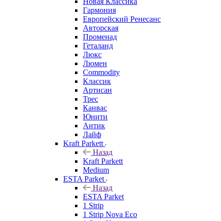
Новая Классика
Гармония
Европейский Ренесанс
Авторская
Променад
Геталанд
Люкс
Люмен
Commodity
Классик
Артисан
Трес
Канвас
Юнити
Антик
Лайф
Kraft Parkett
Назад
Kraft Parkett
Medium
ESTA Parket
Назад
ESTA Parket
1 Strip
1 Strip Nova Eco