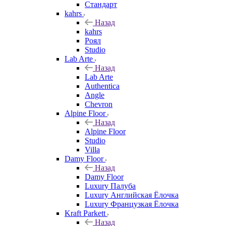
Стандарт
kahrs
Назад
kahrs
Роял
Studio
Lab Arte
Назад
Lab Arte
Authentica
Angle
Chevron
Alpine Floor
Назад
Alpine Floor
Studio
Villa
Damy Floor
Назад
Damy Floor
Luxury Палуба
Luxury Английская Ёлочка
Luxury Французкая Ёлочка
Kraft Parkett
Назад