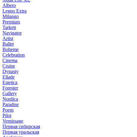
Albero
Legno Extra
Milango
Premium
Tarkett
Navigator
Artist
Ballet
Boheme
Celebration
Cinema
Cruise
Dynasty
Ellade
Estetica
Forester
Gallery
Nordica
Paradise
Poem
Pilot
Vernissage
Первая сибирская
Первая уральская