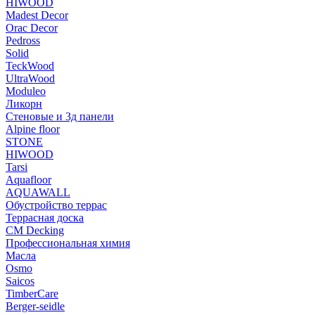
HIWOOD
Madest Decor
Orac Decor
Pedross
Solid
TeckWood
UltraWood
Moduleo
Ликорн
Стеновые и 3д панели
Alpine floor
STONE
HIWOOD
Tarsi
Aquafloor
AQUAWALL
Обустройство террас
Террасная доска
CM Decking
Профессиональная химия
Масла
Osmo
Saicos
TimberCare
Berger-seidle