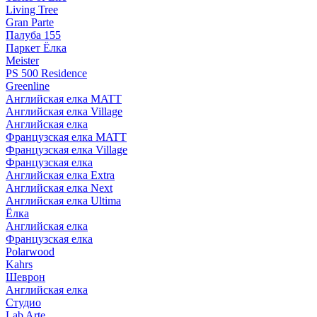
Living Tree
Gran Parte
Палуба 155
Паркет Ёлка
Meister
PS 500 Residence
Greenline
Английская елка MATT
Английская елка Village
Английская елка
Французская елка MATT
Французская елка Village
Французская елка
Английская елка Extra
Английская елка Next
Английская елка Ultima
Ёлка
Английская елка
Французская елка
Polarwood
Kahrs
Шеврон
Английская елка
Студио
Lab Arte