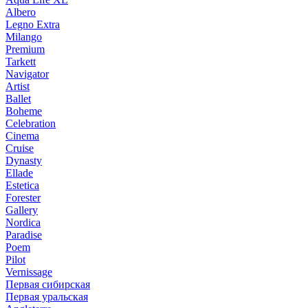
Albero
Legno Extra
Milango
Premium
Tarkett
Navigator
Artist
Ballet
Boheme
Celebration
Cinema
Cruise
Dynasty
Ellade
Estetica
Forester
Gallery
Nordica
Paradise
Poem
Pilot
Vernissage
Первая сибирская
Первая уральская