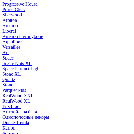
Progressive House
Prime Click
Sherwood
Arbiton
Amaron
Liberal
Amaron Herringbone
Aquafloor
Versailles
Art
Space
Space Nuts XL
Space Parquet Light
Stone XL
Quartz
Stone
Parquet Plus
RealWood XXL
RealWood XL
FirstFloor
Английская ёлка
Однополосные декоры
Döcke Tavola
Капри
Бормио