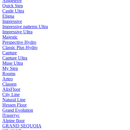
Angleterre
Quick Step
Castle Ultra
Eligna
Impressive
Impressive patterns Ultra
Impressive Ultra
Majestic
Perspective Hydro
Classic Plus Hydro
Capture
Capture Ultra
Muse Ultra
My Step
Rooms
Arteo
Classen
AlixFloor
City Line
Natural Line
Hessen Floor
Grand Evolution
Плинтус
Alpine floor
GRAND SEQUOIA