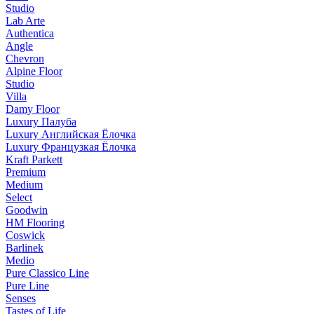
Studio
Lab Arte
Authentica
Angle
Chevron
Alpine Floor
Studio
Villa
Damy Floor
Luxury Палуба
Luxury Английская Ёлочка
Luxury Французкая Ёлочка
Kraft Parkett
Premium
Medium
Select
Goodwin
HM Flooring
Coswick
Barlinek
Medio
Pure Classico Line
Pure Line
Senses
Tastes of Life