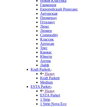
Новая Классика
Гармония
Европейский Ренесанс
Авторская
Променад
Геталанд
Люкс
Люмен
Commodity
Классик
Артисан
Трес
Канвас
Юнити
Антик
Лайф
Kraft Parkett
Назад
Kraft Parkett
Medium
ESTA Parket
Назад
ESTA Parket
1 Strip
1 Strip Nova Eco