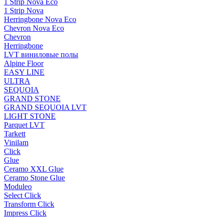
1 Strip Nova Eco
1 Strip Nova
Herringbone Nova Eco
Chevron Nova Eco
Chevron
Herringbone
LVT виниловые полы
Alpine Floor
EASY LINE
ULTRA
SEQUOIA
GRAND STONE
GRAND SEQUOIA LVT
LIGHT STONE
Parquet LVT
Tarkett
Vinilam
Click
Glue
Ceramo XXL Glue
Ceramo Stone Glue
Moduleo
Select Click
Transform Click
Impress Click