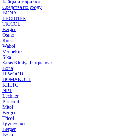
Бейцы и морилки
Средства по уходу
BONA
LECHNER
TRICOL
Berger
Osmo
Клея
Wakol
Vermeister
Sika
Saras Kimiya Parquetmax
Bona
HIWOOD
HOMAKOLL
KIILTO
NPT
Lechner
Probond
Mitol
Berger
Tricol
Грунтовки
Berger
Bona