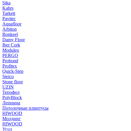
Sika
Kahrs
Tarkett
Pavitec
Aquafloor
Arbiton
Bonkeel
Damy Floor
Iber Cork
Moduleo
PERGO
Probond
Profitex
Quick-Step
Steico
Stone floor
UZIN
Тепофол
PolyBlock
Лепнина
Потолочные плинтусы
HIWOOD
Молдинг
HIWOOD
Угол