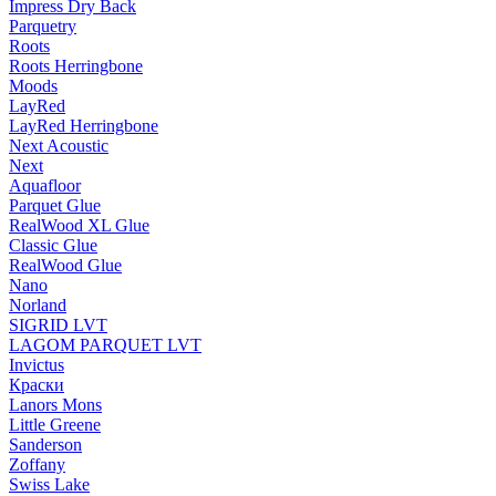
Impress Dry Back
Parquetry
Roots
Roots Herringbone
Moods
LayRed
LayRed Herringbone
Next Acoustic
Next
Aquafloor
Parquet Glue
RealWood XL Glue
Classic Glue
RealWood Glue
Nano
Norland
SIGRID LVT
LAGOM PARQUET LVT
Invictus
Краски
Lanors Mons
Little Greene
Sanderson
Zoffany
Swiss Lake