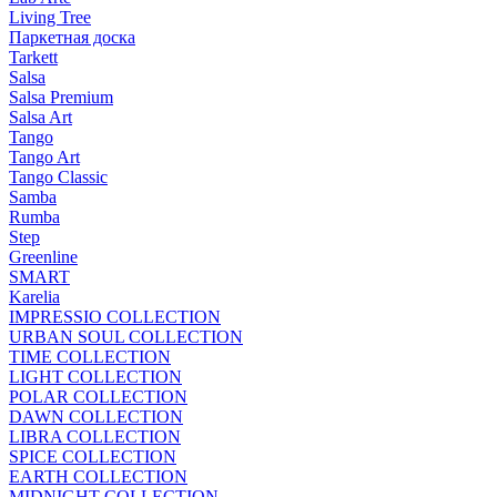
Living Tree
Паркетная доска
Tarkett
Salsa
Salsa Premium
Salsa Art
Tango
Tango Art
Tango Classic
Samba
Rumba
Step
Greenline
SMART
Karelia
IMPRESSIO COLLECTION
URBAN SOUL COLLECTION
TIME COLLECTION
LIGHT COLLECTION
POLAR COLLECTION
DAWN COLLECTION
LIBRA COLLECTION
SPICE COLLECTION
EARTH COLLECTION
MIDNIGHT COLLECTION