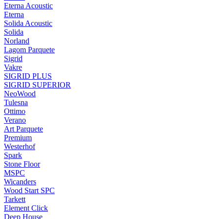
Eterna Acoustic
Eterna
Solida Acoustic
Solida
Norland
Lagom Parquete
Sigrid
Vakre
SIGRID PLUS
SIGRID SUPERIOR
NeoWood
Tulesna
Ottimo
Verano
Art Parquete
Premium
Westerhof
Spark
Stone Floor
MSPC
Wicanders
Wood Start SPC
Tarkett
Element Click
Deep House