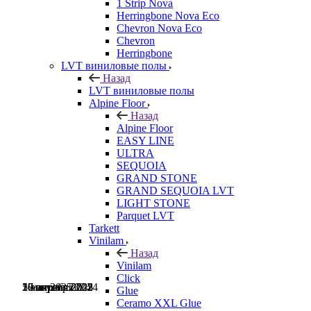
1 Strip Nova
Herringbone Nova Eco
Chevron Nova Eco
Chevron
Herringbone
LVT виниловые полы
Назад
LVT виниловые полы
Alpine Floor
Назад
Alpine Floor
EASY LINE
ULTRA
SEQUOIA
GRAND STONE
GRAND SEQUOIA LVT
LIGHT STONE
Parquet LVT
Tarkett
Vinilam
Назад
Vinilam
Click
5 мая 2025
28 апреля 2025
17 октября 2024
1 августа 2024
10 апреля 2022
10 апреля 2022
Glue
Ceramo XXL Glue