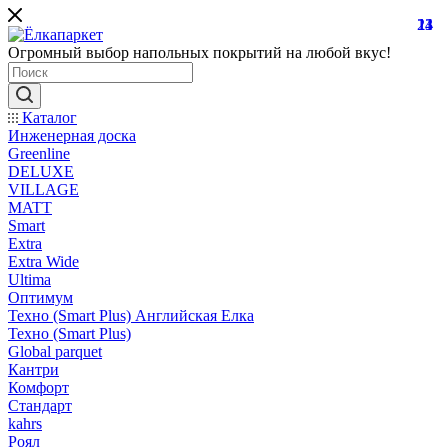
13
24
11
Огромный выбор напольных покрытий на любой вкус!
Каталог
Инженерная доска
Greenline
DELUXE
VILLAGE
MATT
Smart
Extra
Extra Wide
Ultima
Оптимум
Техно (Smart Plus) Английская Елка
Техно (Smart Plus)
Global parquet
Кантри
Комфорт
Стандарт
kahrs
Роял