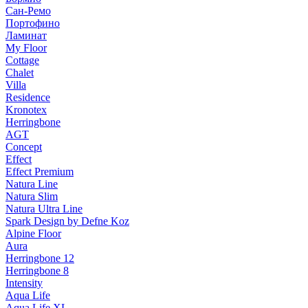
Сан-Ремо
Портофино
Ламинат
My Floor
Cottage
Chalet
Villa
Residence
Kronotex
Herringbone
AGT
Concept
Effect
Effect Premium
Natura Line
Natura Slim
Natura Ultra Line
Spark Design by Defne Koz
Alpine Floor
Aura
Herringbone 12
Herringbone 8
Intensity
Aqua Life
Aqua Life XL