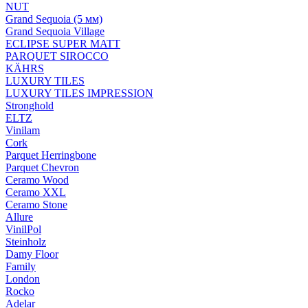
NUT
Grand Sequoia (5 мм)
Grand Sequoia Village
ECLIPSE SUPER MATT
PARQUET SIROCCO
KÄHRS
LUXURY TILES
LUXURY TILES IMPRESSION
Stronghold
ELTZ
Vinilam
Cork
Parquet Herringbone
Parquet Chevron
Ceramo Wood
Ceramo XXL
Ceramo Stone
Allure
VinilPol
Steinholz
Damy Floor
Family
London
Rocko
Adelar