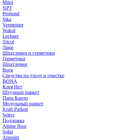
Mitol
NPT
Probond
Sika
Vermeister
Wakol
Lechner
Tricol
Лаки
Шпатлевки и герметики
Герметики
Шпатлевки
Воск
Средства по уходу и очистке
BONA
Клея Нет
Штучный паркет
Папа Карло
Модульный паркет
Kraft Parkett
Select
Подложка
Alpine floor
Solid
Amorim