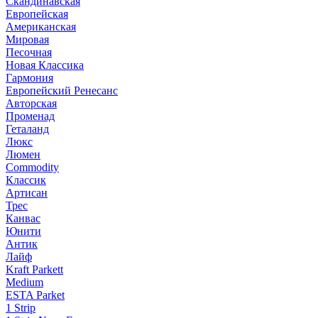
Скандинавская
Европейская
Американская
Мировая
Песочная
Новая Классика
Гармония
Европейский Ренесанс
Авторская
Променад
Геталанд
Люкс
Люмен
Commodity
Классик
Артисан
Трес
Канвас
Юнити
Антик
Лайф
Kraft Parkett
Medium
ESTA Parket
1 Strip