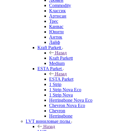
Люмен
Commodity
Классик
Артисан
Трес
Канвас
Юнити
Антик
Лайф
Kraft Parkett
Назад
Kraft Parkett
Medium
ESTA Parket
Назад
ESTA Parket
1 Strip
1 Strip Nova Eco
1 Strip Nova
Herringbone Nova Eco
Chevron Nova Eco
Chevron
Herringbone
LVT виниловые полы
Назад