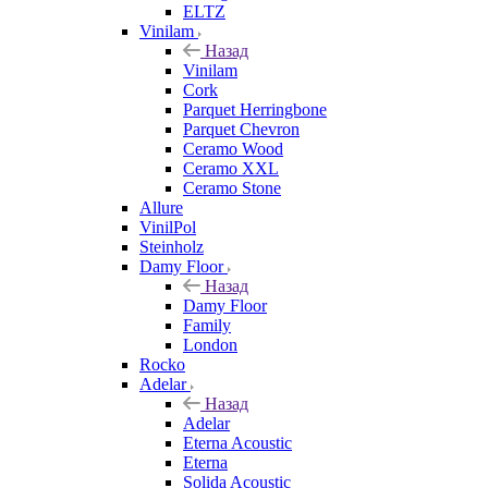
ELTZ
Vinilam
Назад
Vinilam
Cork
Parquet Herringbone
Parquet Chevron
Ceramo Wood
Ceramo XXL
Ceramo Stone
Allure
VinilPol
Steinholz
Damy Floor
Назад
Damy Floor
Family
London
Rocko
Adelar
Назад
Adelar
Eterna Acoustic
Eterna
Solida Acoustic