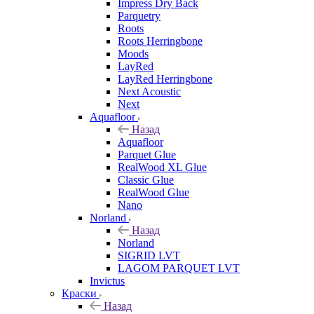
Impress Dry Back
Parquetry
Roots
Roots Herringbone
Moods
LayRed
LayRed Herringbone
Next Acoustic
Next
Aquafloor
Назад
Aquafloor
Parquet Glue
RealWood XL Glue
Classic Glue
RealWood Glue
Nano
Norland
Назад
Norland
SIGRID LVT
LAGOM PARQUET LVT
Invictus
Краски
Назад