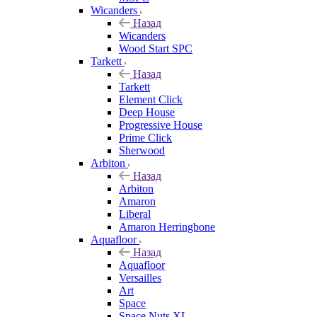
Wicanders
Назад
Wicanders
Wood Start SPC
Tarkett
Назад
Tarkett
Element Click
Deep House
Progressive House
Prime Click
Sherwood
Arbiton
Назад
Arbiton
Amaron
Liberal
Amaron Herringbone
Aquafloor
Назад
Aquafloor
Versailles
Art
Space
Space Nuts XL