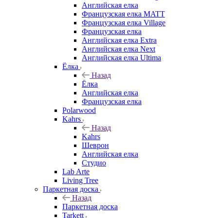
Английская елка
Французская елка MATT
Французская елка Village
Французская елка
Английская елка Extra
Английская елка Next
Английская елка Ultima
Ёлка
Назад
Ёлка
Английская елка
Французская елка
Polarwood
Kahrs
Назад
Kahrs
Шеврон
Английская елка
Студио
Lab Arte
Living Tree
Паркетная доска
Назад
Паркетная доска
Tarkett