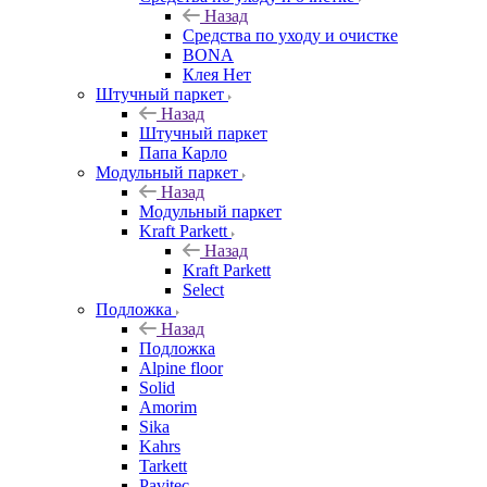
Назад
Средства по уходу и очистке
BONA
Клея Нет
Штучный паркет
Назад
Штучный паркет
Папа Карло
Модульный паркет
Назад
Модульный паркет
Kraft Parkett
Назад
Kraft Parkett
Select
Подложка
Назад
Подложка
Alpine floor
Solid
Amorim
Sika
Kahrs
Tarkett
Pavitec