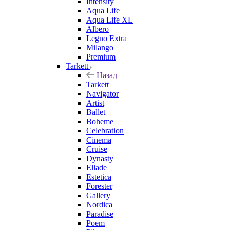
Intensity
Aqua Life
Aqua Life XL
Albero
Legno Extra
Milango
Premium
Tarkett
Назад
Tarkett
Navigator
Artist
Ballet
Boheme
Celebration
Cinema
Cruise
Dynasty
Ellade
Estetica
Forester
Gallery
Nordica
Paradise
Poem