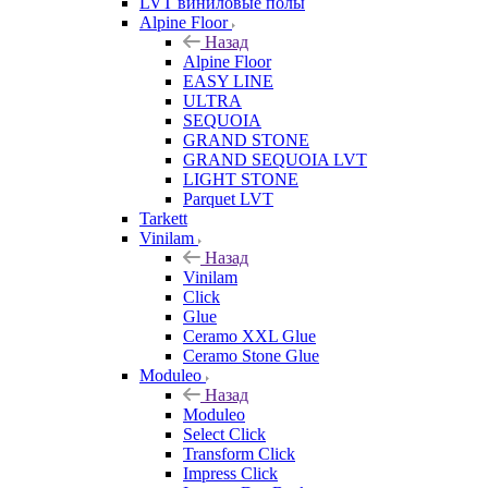
LVT виниловые полы
Alpine Floor
Назад
Alpine Floor
EASY LINE
ULTRA
SEQUOIA
GRAND STONE
GRAND SEQUOIA LVT
LIGHT STONE
Parquet LVT
Tarkett
Vinilam
Назад
Vinilam
Click
Glue
Ceramo XXL Glue
Ceramo Stone Glue
Moduleo
Назад
Moduleo
Select Click
Transform Click
Impress Click