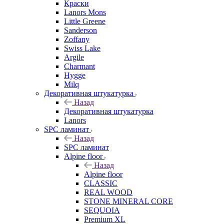
Краски
Lanors Mons
Little Greene
Sanderson
Zoffany
Swiss Lake
Argile
Charmant
Hygge
Milq
Декоративная штукатурка
Назад
Декоративная штукатурка
Lanors
SPC ламинат
Назад
SPC ламинат
Alpine floor
Назад
Alpine floor
CLASSIC
REAL WOOD
STONE MINERAL CORE
SEQUOIA
Premium XL