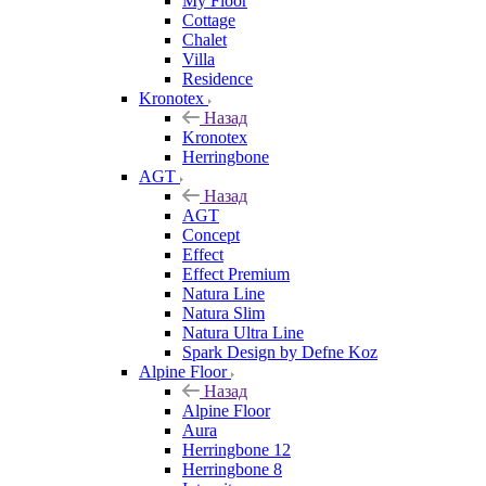
My Floor
Cottage
Chalet
Villa
Residence
Kronotex
Назад
Kronotex
Herringbone
AGT
Назад
AGT
Concept
Effect
Effect Premium
Natura Line
Natura Slim
Natura Ultra Line
Spark Design by Defne Koz
Alpine Floor
Назад
Alpine Floor
Aura
Herringbone 12
Herringbone 8