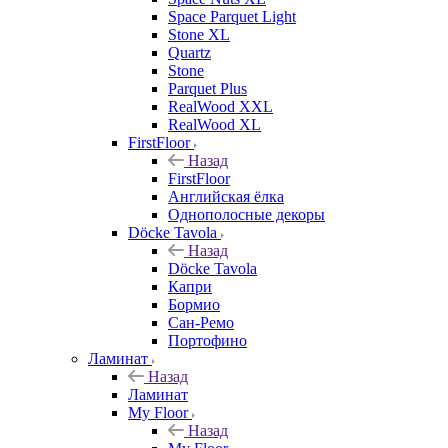
Space Parquet Light
Stone XL
Quartz
Stone
Parquet Plus
RealWood XXL
RealWood XL
FirstFloor
Назад
FirstFloor
Английская ёлка
Однополосные декоры
Döcke Tavola
Назад
Döcke Tavola
Капри
Бормио
Сан-Ремо
Портофино
Ламинат
Назад
Ламинат
My Floor
Назад