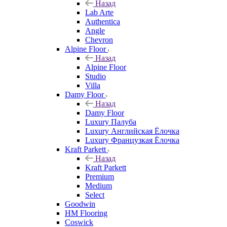
Назад
Lab Arte
Authentica
Angle
Chevron
Alpine Floor
Назад
Alpine Floor
Studio
Villa
Damy Floor
Назад
Damy Floor
Luxury Палуба
Luxury Английская Ёлочка
Luxury Французкая Ёлочка
Kraft Parkett
Назад
Kraft Parkett
Premium
Medium
Select
Goodwin
HM Flooring
Coswick