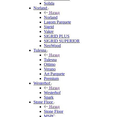
Solida
Norland
Назад
Norland
Lagom Parquete
Sigrid
Vakre
SIGRID PLUS
SIGRID SUPERIOR
NeoWood
Tulesna
Назад
Tulesna
Ottimo
Verano
Art Parquete
Premium
Westerhof
Назад
Westerhof
Spark
Stone Floor
Назад
Stone Floor
MSPC