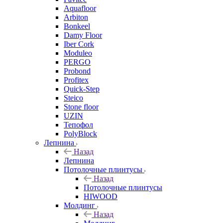
Aquafloor
Arbiton
Bonkeel
Damy Floor
Iber Cork
Moduleo
PERGO
Probond
Profitex
Quick-Step
Steico
Stone floor
UZIN
Тепофол
PolyBlock
Лепнина
Назад
Лепнина
Потолочные плинтусы
Назад
Потолочные плинтусы
HIWOOD
Молдинг
Назад