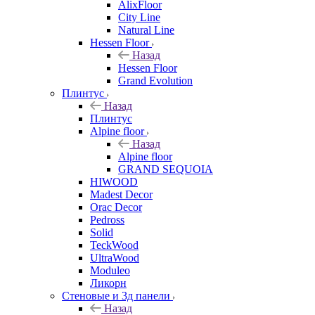
AlixFloor
City Line
Natural Line
Hessen Floor
Назад
Hessen Floor
Grand Evolution
Плинтус
Назад
Плинтус
Alpine floor
Назад
Alpine floor
GRAND SEQUOIA
HIWOOD
Madest Decor
Orac Decor
Pedross
Solid
TeckWood
UltraWood
Moduleo
Ликорн
Стеновые и 3д панели
Назад