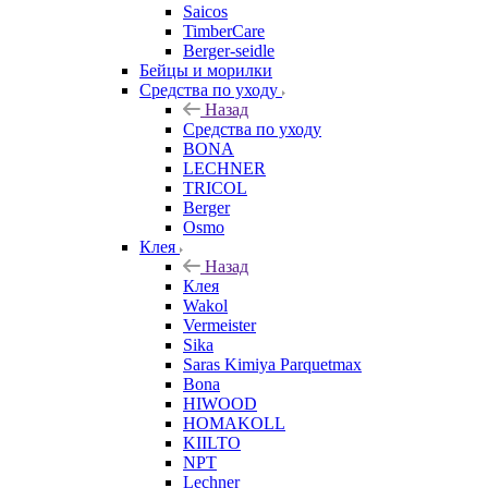
Saicos
TimberCare
Berger-seidle
Бейцы и морилки
Средства по уходу
Назад
Средства по уходу
BONA
LECHNER
TRICOL
Berger
Osmo
Клея
Назад
Клея
Wakol
Vermeister
Sika
Saras Kimiya Parquetmax
Bona
HIWOOD
HOMAKOLL
KIILTO
NPT
Lechner