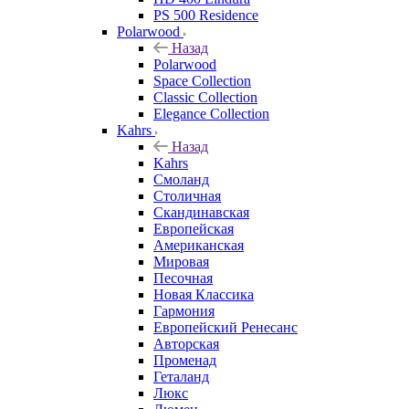
PS 500 Residence
Polarwood
Назад
Polarwood
Space Collection
Classic Collection
Elegance Collection
Kahrs
Назад
Kahrs
Смоланд
Столичная
Скандинавская
Европейская
Американская
Мировая
Песочная
Новая Классика
Гармония
Европейский Ренесанс
Авторская
Променад
Геталанд
Люкс