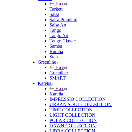
Назад
Tarkett
Salsa
Salsa Premium
Salsa Art
Tango
Tango Art
Tango Classic
Samba
Rumba
Step
Greenline
Назад
Greenline
SMART
Karelia
Назад
Karelia
IMPRESSIO COLLECTION
URBAN SOUL COLLECTION
TIME COLLECTION
LIGHT COLLECTION
POLAR COLLECTION
DAWN COLLECTION
LIBRA COLLECTION