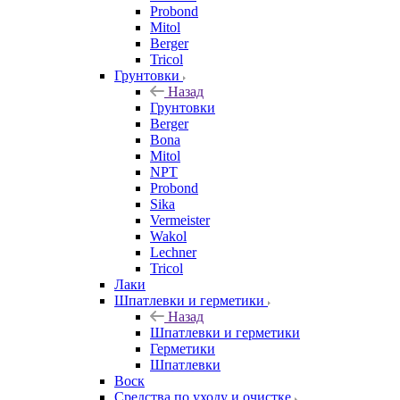
Probond
Mitol
Berger
Tricol
Грунтовки
Назад
Грунтовки
Berger
Bona
Mitol
NPT
Probond
Sika
Vermeister
Wakol
Lechner
Tricol
Лаки
Шпатлевки и герметики
Назад
Шпатлевки и герметики
Герметики
Шпатлевки
Воск
Средства по уходу и очистке