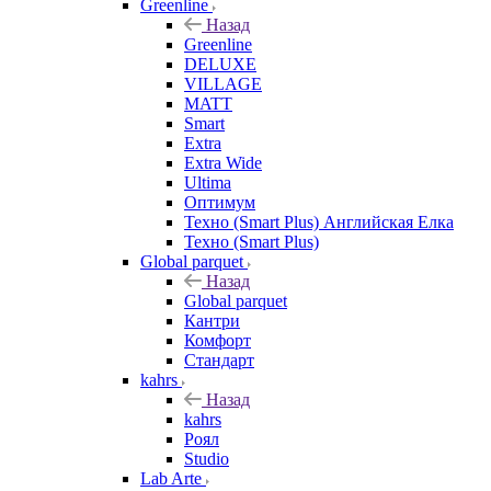
Greenline
Назад
Greenline
DELUXE
VILLAGE
MATT
Smart
Extra
Extra Wide
Ultima
Оптимум
Техно (Smart Plus) Английская Елка
Техно (Smart Plus)
Global parquet
Назад
Global parquet
Кантри
Комфорт
Стандарт
kahrs
Назад
kahrs
Роял
Studio
Lab Arte