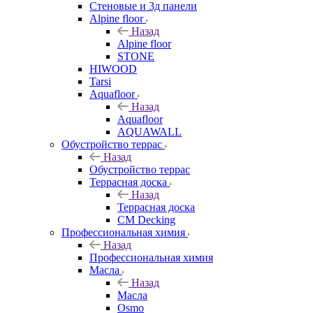
Стеновые и 3д панели
Alpine floor
Назад
Alpine floor
STONE
HIWOOD
Tarsi
Aquafloor
Назад
Aquafloor
AQUAWALL
Обустройство террас
Назад
Обустройство террас
Террасная доска
Назад
Террасная доска
CM Decking
Профессиональная химия
Назад
Профессиональная химия
Масла
Назад
Масла
Osmo