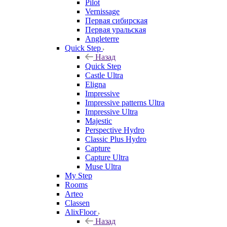
Pilot
Vernissage
Первая сибирская
Первая уральская
Angleterre
Quick Step
Назад
Quick Step
Castle Ultra
Eligna
Impressive
Impressive patterns Ultra
Impressive Ultra
Majestic
Perspective Hydro
Classic Plus Hydro
Capture
Capture Ultra
Muse Ultra
My Step
Rooms
Arteo
Classen
AlixFloor
Назад