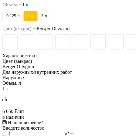
Объем —
1 л
0,125 л
1 л
3 л
Цвет (выкрас) —
Berger Olivgrun
Характеристики
Цвет (выкрас)
Berger Olivgrun
Для наружных/внутренних работ
Наружных
Объем, л
1 л
6 050
₽
/шт
в наличии
Нашли дешевле?
Введите количество
м²