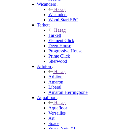
Wicanders
Назад
Wicanders
Wood Start SPC
Tarkett
Назад
Tarkett
Element Click
Deep House
Progressive House
Prime Click
Sherwood
Arbiton
Назад
Arbiton
Amaron
Liberal
Amaron Herringbone
Aquafloor
Назад
Aquafloor
Versailles
Art
Space
Space Nuts XL