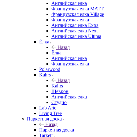
Английская елка
Французская елка MATT
Французская елка Village
Французская елка
Английская елка Extra
Английская елка Next
Английская елка Ultima
Ёлка
Назад
Ёлка
Английская елка
Французская елка
Polarwood
Kahrs
Назад
Kahrs
Шеврон
Английская елка
Студио
Lab Arte
Living Tree
Паркетная доска
Назад
Паркетная доска
Tarkett