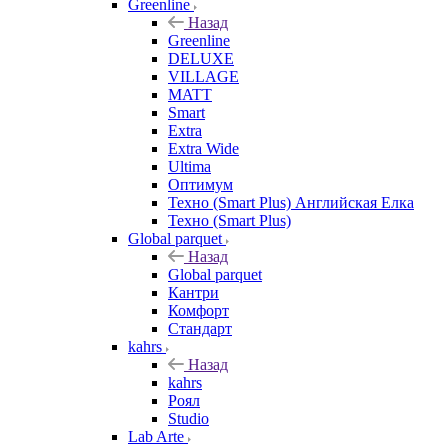
Greenline
Назад
Greenline
DELUXE
VILLAGE
MATT
Smart
Extra
Extra Wide
Ultima
Оптимум
Техно (Smart Plus) Английская Елка
Техно (Smart Plus)
Global parquet
Назад
Global parquet
Кантри
Комфорт
Стандарт
kahrs
Назад
kahrs
Роял
Studio
Lab Arte