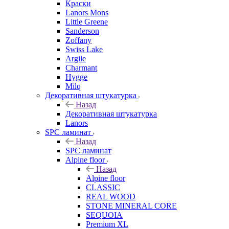
Краски
Lanors Mons
Little Greene
Sanderson
Zoffany
Swiss Lake
Argile
Charmant
Hygge
Milq
Декоративная штукатурка
Назад
Декоративная штукатурка
Lanors
SPC ламинат
Назад
SPC ламинат
Alpine floor
Назад
Alpine floor
CLASSIC
REAL WOOD
STONE MINERAL CORE
SEQUOIA
Premium XL