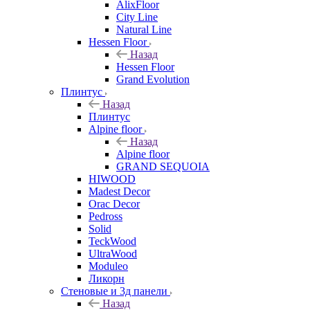
AlixFloor
City Line
Natural Line
Hessen Floor
Назад
Hessen Floor
Grand Evolution
Плинтус
Назад
Плинтус
Alpine floor
Назад
Alpine floor
GRAND SEQUOIA
HIWOOD
Madest Decor
Orac Decor
Pedross
Solid
TeckWood
UltraWood
Moduleo
Ликорн
Стеновые и 3д панели
Назад