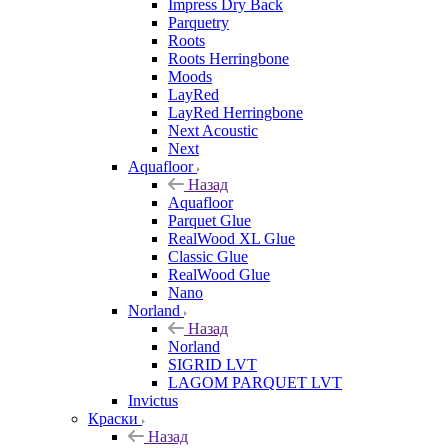
Impress Dry Back
Parquetry
Roots
Roots Herringbone
Moods
LayRed
LayRed Herringbone
Next Acoustic
Next
Aquafloor
Назад
Aquafloor
Parquet Glue
RealWood XL Glue
Classic Glue
RealWood Glue
Nano
Norland
Назад
Norland
SIGRID LVT
LAGOM PARQUET LVT
Invictus
Краски
Назад