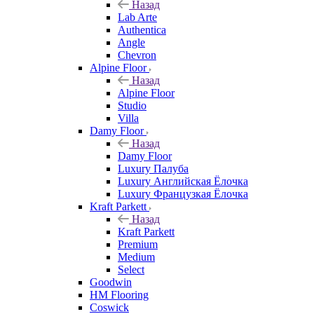
Назад
Lab Arte
Authentica
Angle
Chevron
Alpine Floor
Назад
Alpine Floor
Studio
Villa
Damy Floor
Назад
Damy Floor
Luxury Палуба
Luxury Английская Ёлочка
Luxury Французкая Ёлочка
Kraft Parkett
Назад
Kraft Parkett
Premium
Medium
Select
Goodwin
HM Flooring
Coswick