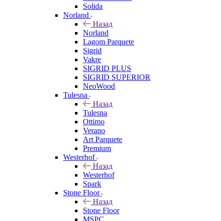
Solida
Norland
Назад
Norland
Lagom Parquete
Sigrid
Vakre
SIGRID PLUS
SIGRID SUPERIOR
NeoWood
Tulesna
Назад
Tulesna
Ottimo
Verano
Art Parquete
Premium
Westerhof
Назад
Westerhof
Spark
Stone Floor
Назад
Stone Floor
MSPC