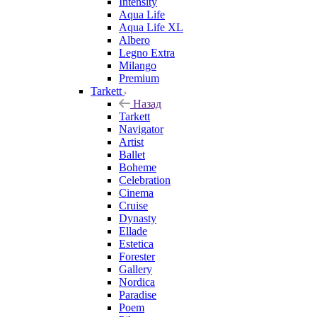
Intensity
Aqua Life
Aqua Life XL
Albero
Legno Extra
Milango
Premium
Tarkett
Назад
Tarkett
Navigator
Artist
Ballet
Boheme
Celebration
Cinema
Cruise
Dynasty
Ellade
Estetica
Forester
Gallery
Nordica
Paradise
Poem