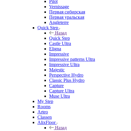
Pilot
Vernissage
Первая сибирская
Первая уральская
Angleterre
Quick Step
Назад
Quick Step
Castle Ultra
Eligna
Impressive
Impressive patterns Ultra
Impressive Ultra
Majestic
Perspective Hydro
Classic Plus Hydro
Capture
Capture Ultra
Muse Ultra
My Step
Rooms
Arteo
Classen
AlixFloor
Назад