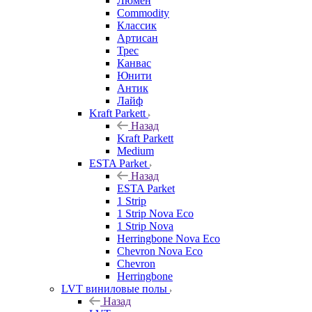
Люмен
Commodity
Классик
Артисан
Трес
Канвас
Юнити
Антик
Лайф
Kraft Parkett
Назад
Kraft Parkett
Medium
ESTA Parket
Назад
ESTA Parket
1 Strip
1 Strip Nova Eco
1 Strip Nova
Herringbone Nova Eco
Chevron Nova Eco
Chevron
Herringbone
LVT виниловые полы
Назад