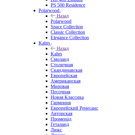
PS 500 Residence
Polarwood
Назад
Polarwood
Space Collection
Classic Collection
Elegance Collection
Kahrs
Назад
Kahrs
Смоланд
Столичная
Скандинавская
Европейская
Американская
Мировая
Песочная
Новая Классика
Гармония
Европейский Ренесанс
Авторская
Променад
Геталанд
Люкс