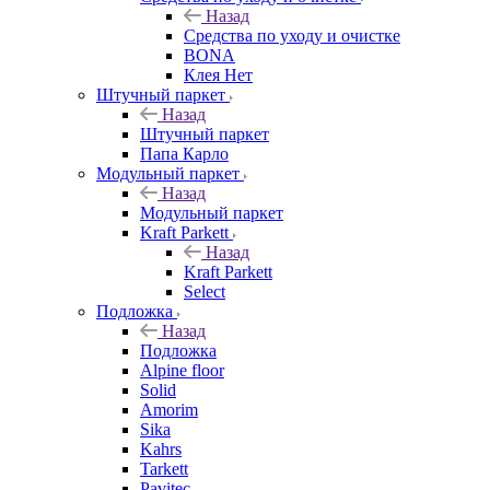
Назад
Средства по уходу и очистке
BONA
Клея Нет
Штучный паркет
Назад
Штучный паркет
Папа Карло
Модульный паркет
Назад
Модульный паркет
Kraft Parkett
Назад
Kraft Parkett
Select
Подложка
Назад
Подложка
Alpine floor
Solid
Amorim
Sika
Kahrs
Tarkett
Pavitec