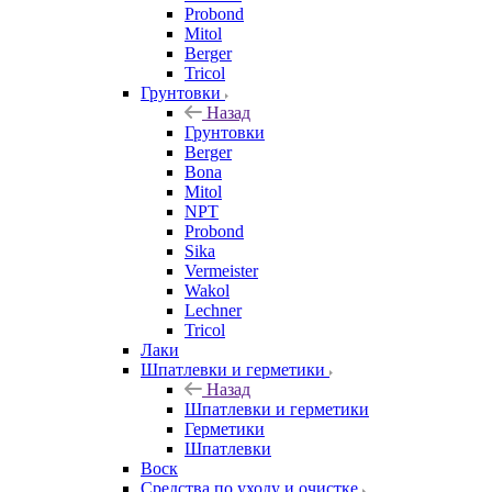
Probond
Mitol
Berger
Tricol
Грунтовки
Назад
Грунтовки
Berger
Bona
Mitol
NPT
Probond
Sika
Vermeister
Wakol
Lechner
Tricol
Лаки
Шпатлевки и герметики
Назад
Шпатлевки и герметики
Герметики
Шпатлевки
Воск
Средства по уходу и очистке