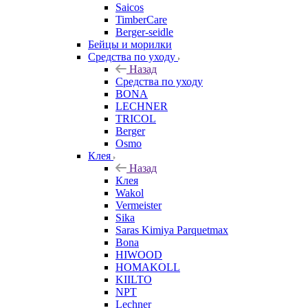
Saicos
TimberCare
Berger-seidle
Бейцы и морилки
Средства по уходу
Назад
Средства по уходу
BONA
LECHNER
TRICOL
Berger
Osmo
Клея
Назад
Клея
Wakol
Vermeister
Sika
Saras Kimiya Parquetmax
Bona
HIWOOD
HOMAKOLL
KIILTO
NPT
Lechner