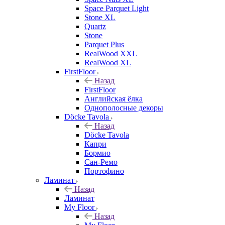
Space Parquet Light
Stone XL
Quartz
Stone
Parquet Plus
RealWood XXL
RealWood XL
FirstFloor
Назад
FirstFloor
Английская ёлка
Однополосные декоры
Döcke Tavola
Назад
Döcke Tavola
Капри
Бормио
Сан-Ремо
Портофино
Ламинат
Назад
Ламинат
My Floor
Назад