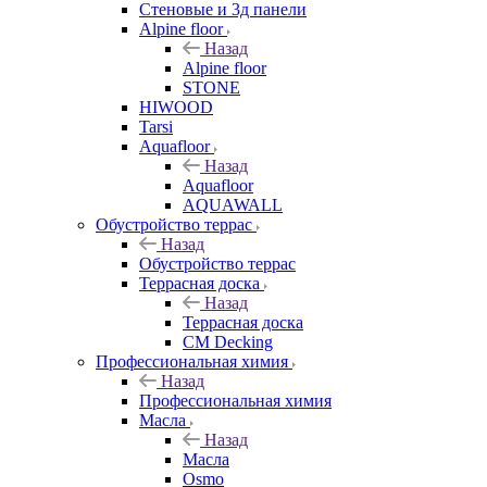
Стеновые и 3д панели
Alpine floor
Назад
Alpine floor
STONE
HIWOOD
Tarsi
Aquafloor
Назад
Aquafloor
AQUAWALL
Обустройство террас
Назад
Обустройство террас
Террасная доска
Назад
Террасная доска
CM Decking
Профессиональная химия
Назад
Профессиональная химия
Масла
Назад
Масла
Osmo