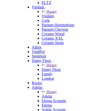
ELTZ
Vinilam
Назад
Vinilam
Cork
Parquet Herringbone
Parquet Chevron
Ceramo Wood
Ceramo XXL
Ceramo Stone
Allure
VinilPol
Steinholz
Damy Floor
Назад
Damy Floor
Family
London
Rocko
Adelar
Назад
Adelar
Eterna Acoustic
Eterna
Solida Acoustic