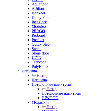
Aquafloor
Arbiton
Bonkeel
Damy Floor
Iber Cork
Moduleo
PERGO
Probond
Profitex
Quick-Step
Steico
Stone floor
UZIN
Тепофол
PolyBlock
Лепнина
Назад
Лепнина
Потолочные плинтусы
Назад
Потолочные плинтусы
HIWOOD
Молдинг
Назад