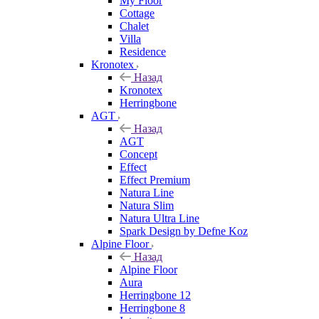
My Floor
Cottage
Chalet
Villa
Residence
Kronotex
Назад
Kronotex
Herringbone
AGT
Назад
AGT
Concept
Effect
Effect Premium
Natura Line
Natura Slim
Natura Ultra Line
Spark Design by Defne Koz
Alpine Floor
Назад
Alpine Floor
Aura
Herringbone 12
Herringbone 8