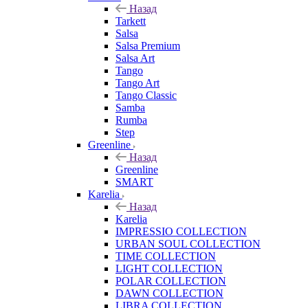
Назад
Tarkett
Salsa
Salsa Premium
Salsa Art
Tango
Tango Art
Tango Classic
Samba
Rumba
Step
Greenline
Назад
Greenline
SMART
Karelia
Назад
Karelia
IMPRESSIO COLLECTION
URBAN SOUL COLLECTION
TIME COLLECTION
LIGHT COLLECTION
POLAR COLLECTION
DAWN COLLECTION
LIBRA COLLECTION