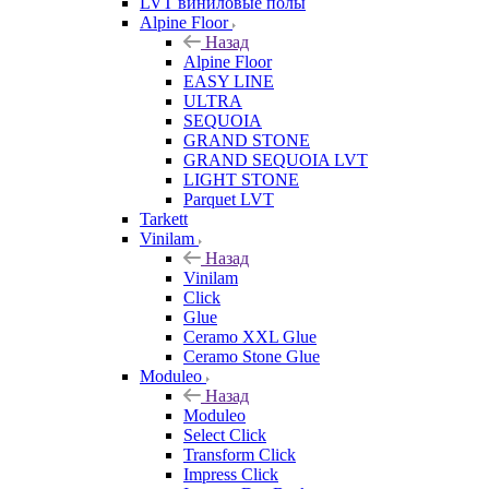
LVT виниловые полы
Alpine Floor
Назад
Alpine Floor
EASY LINE
ULTRA
SEQUOIA
GRAND STONE
GRAND SEQUOIA LVT
LIGHT STONE
Parquet LVT
Tarkett
Vinilam
Назад
Vinilam
Click
Glue
Ceramo XXL Glue
Ceramo Stone Glue
Moduleo
Назад
Moduleo
Select Click
Transform Click
Impress Click