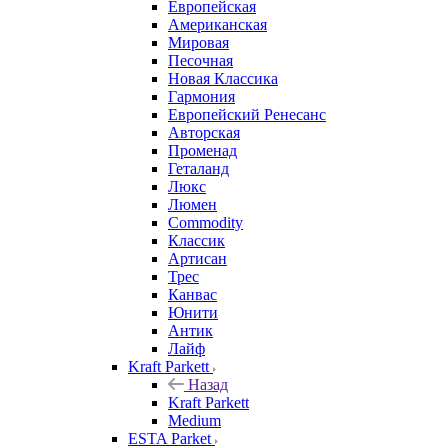
Европейская
Американская
Мировая
Песочная
Новая Классика
Гармония
Европейский Ренесанс
Авторская
Променад
Геталанд
Люкс
Люмен
Commodity
Классик
Артисан
Трес
Канвас
Юнити
Антик
Лайф
Kraft Parkett
Назад
Kraft Parkett
Medium
ESTA Parket