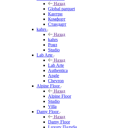
Назад
Global parquet
Кантри
Комфорт
Стандарт
kahrs
Назад
kahrs
Роял
Studio
Lab Arte
Назад
Lab Arte
Authentica
Angle
Chevron
Alpine Floor
Назад
Alpine Floor
Studio
Villa
Damy Floor
Назад
Damy Floor
Luxury Палуба