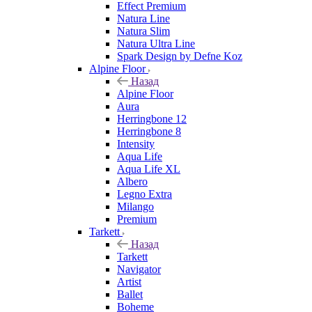
Effect Premium
Natura Line
Natura Slim
Natura Ultra Line
Spark Design by Defne Koz
Alpine Floor
Назад
Alpine Floor
Aura
Herringbone 12
Herringbone 8
Intensity
Aqua Life
Aqua Life XL
Albero
Legno Extra
Milango
Premium
Tarkett
Назад
Tarkett
Navigator
Artist
Ballet
Boheme