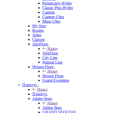
Perspective Hydro
Classic Plus Hydro
Capture
Capture Ultra
Muse Ultra
My Step
Rooms
Arteo
Classen
AlixFloor
Назад
AlixFloor
City Line
Natural Line
Hessen Floor
Назад
Hessen Floor
Grand Evolution
Плинтус
Назад
Плинтус
Alpine floor
Назад
Alpine floor
GRAND SEQUOIA