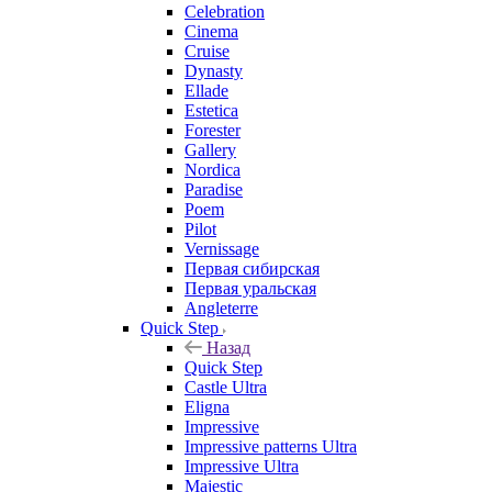
Celebration
Cinema
Cruise
Dynasty
Ellade
Estetica
Forester
Gallery
Nordica
Paradise
Poem
Pilot
Vernissage
Первая сибирская
Первая уральская
Angleterre
Quick Step
Назад
Quick Step
Castle Ultra
Eligna
Impressive
Impressive patterns Ultra
Impressive Ultra
Majestic