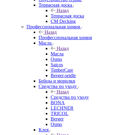
Террасная доска
Назад
Террасная доска
CM Decking
Профессиональная химия
Назад
Профессиональная химия
Масла
Назад
Масла
Osmo
Saicos
TimberCare
Berger-seidle
Бейцы и морилки
Средства по уходу
Назад
Средства по уходу
BONA
LECHNER
TRICOL
Berger
Osmo
Клея