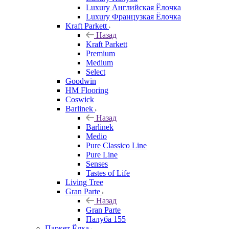
Luxury Английская Ёлочка
Luxury Французкая Ёлочка
Kraft Parkett
Назад
Kraft Parkett
Premium
Medium
Select
Goodwin
HM Flooring
Coswick
Barlinek
Назад
Barlinek
Medio
Pure Classico Line
Pure Line
Senses
Tastes of Life
Living Tree
Gran Parte
Назад
Gran Parte
Палуба 155
Паркет Ёлка