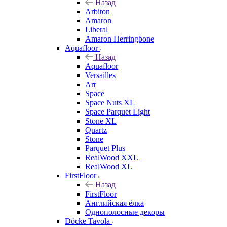
Назад
Arbiton
Amaron
Liberal
Amaron Herringbone
Aquafloor
Назад
Aquafloor
Versailles
Art
Space
Space Nuts XL
Space Parquet Light
Stone XL
Quartz
Stone
Parquet Plus
RealWood XXL
RealWood XL
FirstFloor
Назад
FirstFloor
Английская ёлка
Однополосные декоры
Döcke Tavola