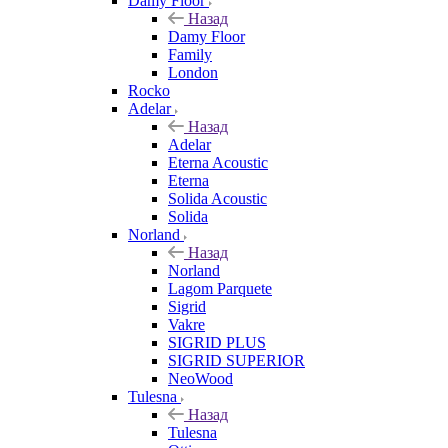
Damy Floor
Назад
Damy Floor
Family
London
Rocko
Adelar
Назад
Adelar
Eterna Acoustic
Eterna
Solida Acoustic
Solida
Norland
Назад
Norland
Lagom Parquete
Sigrid
Vakre
SIGRID PLUS
SIGRID SUPERIOR
NeoWood
Tulesna
Назад
Tulesna