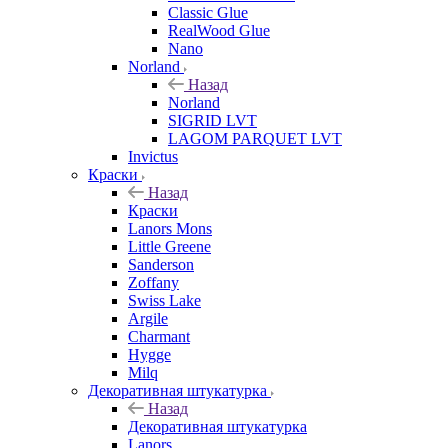
Classic Glue
RealWood Glue
Nano
Norland
Назад
Norland
SIGRID LVT
LAGOM PARQUET LVT
Invictus
Краски
Назад
Краски
Lanors Mons
Little Greene
Sanderson
Zoffany
Swiss Lake
Argile
Charmant
Hygge
Milq
Декоративная штукатурка
Назад
Декоративная штукатурка
Lanors