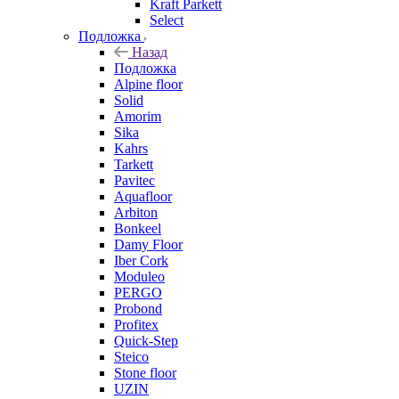
Kraft Parkett
Select
Подложка
Назад
Подложка
Alpine floor
Solid
Amorim
Sika
Kahrs
Tarkett
Pavitec
Aquafloor
Arbiton
Bonkeel
Damy Floor
Iber Cork
Moduleo
PERGO
Probond
Profitex
Quick-Step
Steico
Stone floor
UZIN