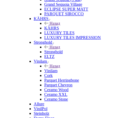
Grand Sequoia Village
ECLIPSE SUPER MATT
PARQUET SIROCCO
KÄHRS
Назад
KÄHRS
LUXURY TILES
LUXURY TILES IMPRESSION
Stronghold
Назад
Stronghold
ELTZ
Vinilam
Назад
Vinilam
Cork
Parquet Herringbone
Parquet Chevron
Ceramo Wood
Ceramo XXL
Ceramo Stone
Allure
VinilPol
Steinholz