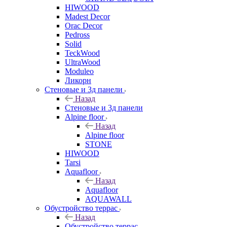
HIWOOD
Madest Decor
Orac Decor
Pedross
Solid
TeckWood
UltraWood
Moduleo
Ликорн
Стеновые и 3д панели
Назад
Стеновые и 3д панели
Alpine floor
Назад
Alpine floor
STONE
HIWOOD
Tarsi
Aquafloor
Назад
Aquafloor
AQUAWALL
Обустройство террас
Назад
Обустройство террас