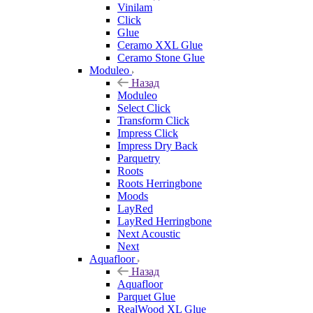
Vinilam
Click
Glue
Ceramo XXL Glue
Ceramo Stone Glue
Moduleo
Назад
Moduleo
Select Click
Transform Click
Impress Click
Impress Dry Back
Parquetry
Roots
Roots Herringbone
Moods
LayRed
LayRed Herringbone
Next Acoustic
Next
Aquafloor
Назад
Aquafloor
Parquet Glue
RealWood XL Glue