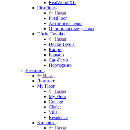
RealWood XL
FirstFloor
Назад
FirstFloor
Английская ёлка
Однополосные декоры
Döcke Tavola
Назад
Döcke Tavola
Капри
Бормио
Сан-Ремо
Портофино
Ламинат
Назад
Ламинат
My Floor
Назад
My Floor
Cottage
Chalet
Villa
Residence
Kronotex
Назад