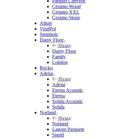
Parquet Chevron
Ceramo Wood
Ceramo XXL
Ceramo Stone
Allure
VinilPol
Steinholz
Damy Floor
Назад
Damy Floor
Family
London
Rocko
Adelar
Назад
Adelar
Eterna Acoustic
Eterna
Solida Acoustic
Solida
Norland
Назад
Norland
Lagom Parquete
Sigrid