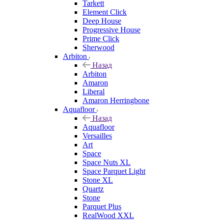
Tarkett
Element Click
Deep House
Progressive House
Prime Click
Sherwood
Arbiton
Назад
Arbiton
Amaron
Liberal
Amaron Herringbone
Aquafloor
Назад
Aquafloor
Versailles
Art
Space
Space Nuts XL
Space Parquet Light
Stone XL
Quartz
Stone
Parquet Plus
RealWood XXL