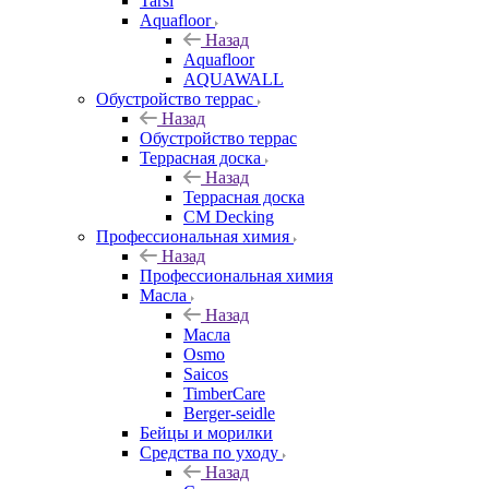
Tarsi
Aquafloor
Назад
Aquafloor
AQUAWALL
Обустройство террас
Назад
Обустройство террас
Террасная доска
Назад
Террасная доска
CM Decking
Профессиональная химия
Назад
Профессиональная химия
Масла
Назад
Масла
Osmo
Saicos
TimberCare
Berger-seidle
Бейцы и морилки
Средства по уходу
Назад