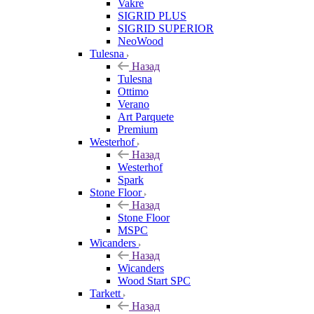
Vakre
SIGRID PLUS
SIGRID SUPERIOR
NeoWood
Tulesna
Назад
Tulesna
Ottimo
Verano
Art Parquete
Premium
Westerhof
Назад
Westerhof
Spark
Stone Floor
Назад
Stone Floor
MSPC
Wicanders
Назад
Wicanders
Wood Start SPC
Tarkett
Назад