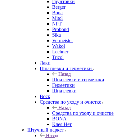
Грунтовки
Berger
Bona
Mitol
NPT
Probond
Sika
Vermeister
Wakol
Lechner
Tricol
Лаки
Шпатлевки и герметики
Назад
Шпатлевки и герметики
Герметики
Шпатлевки
Воск
Средства по уходу и очистке
Назад
Средства по уходу и очистке
BONA
Клея Нет
Штучный паркет
Назад