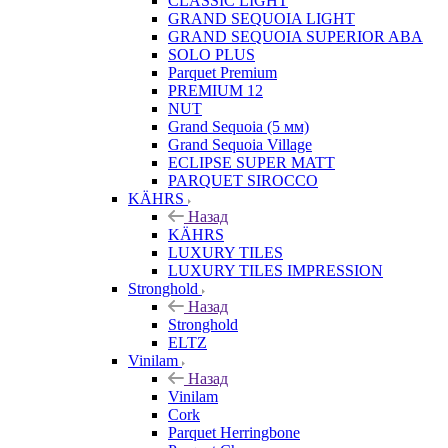
CLASSIC LIGHT
GRAND SEQUOIA LIGHT
GRAND SEQUOIA SUPERIOR ABA
SOLO PLUS
Parquet Premium
PREMIUM 12
NUT
Grand Sequoia (5 мм)
Grand Sequoia Village
ECLIPSE SUPER MATT
PARQUET SIROCCO
KÄHRS
Назад
KÄHRS
LUXURY TILES
LUXURY TILES IMPRESSION
Stronghold
Назад
Stronghold
ELTZ
Vinilam
Назад
Vinilam
Cork
Parquet Herringbone