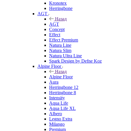
Kronotex
Herringbone
AGT
Назад
AGT
Concept
Effect
Effect Premium
Natura Line
Natura Slim
Natura Ultra Line
Spark Design by Defne Koz
Alpine Floor
Назад
Alpine Floor
Aura
Herringbone 12
Herringbone 8
Intensity
Aqua Life
Aqua Life XL
Albero
Legno Extra
Milango
Premium