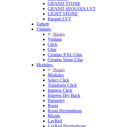
GRAND STONE
GRAND SEQUOIA LVT
LIGHT STONE
Parquet LVT
Tarkett
Vinilam
Назад
Vinilam
Click
Glue
Ceramo XXL Glue
Ceramo Stone Glue
Moduleo
Назад
Moduleo
Select Click
Transform Click
Impress Click
Impress Dry Back
Parquetry
Roots
Roots Herringbone
Moods
LayRed
LayRed Herringbone