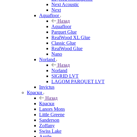
Next Acoustic
Next
Aquafloor
Назад
Aquafloor
Parquet Glue
RealWood XL Glue
Classic Glue
RealWood Glue
Nano
Norland
Назад
Norland
SIGRID LVT
LAGOM PARQUET LVT
Invictus
Краски
Назад
Краски
Lanors Mons
Little Greene
Sanderson
Zoffany
Swiss Lake
Argile