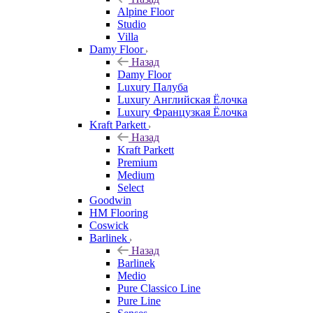
Alpine Floor
Studio
Villa
Damy Floor
Назад
Damy Floor
Luxury Палуба
Luxury Английская Ёлочка
Luxury Французкая Ёлочка
Kraft Parkett
Назад
Kraft Parkett
Premium
Medium
Select
Goodwin
HM Flooring
Coswick
Barlinek
Назад
Barlinek
Medio
Pure Classico Line
Pure Line