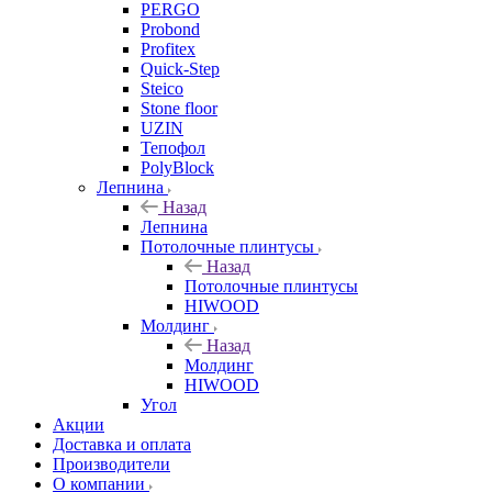
PERGO
Probond
Profitex
Quick-Step
Steico
Stone floor
UZIN
Тепофол
PolyBlock
Лепнина
Назад
Лепнина
Потолочные плинтусы
Назад
Потолочные плинтусы
HIWOOD
Молдинг
Назад
Молдинг
HIWOOD
Угол
Акции
Доставка и оплата
Производители
О компании