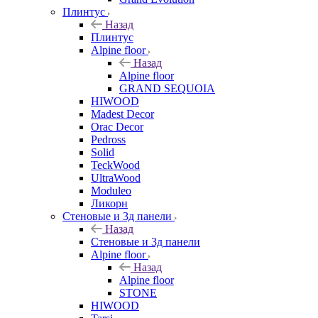
Плинтус
Назад
Плинтус
Alpine floor
Назад
Alpine floor
GRAND SEQUOIA
HIWOOD
Madest Decor
Orac Decor
Pedross
Solid
TeckWood
UltraWood
Moduleo
Ликорн
Стеновые и 3д панели
Назад
Стеновые и 3д панели
Alpine floor
Назад
Alpine floor
STONE
HIWOOD