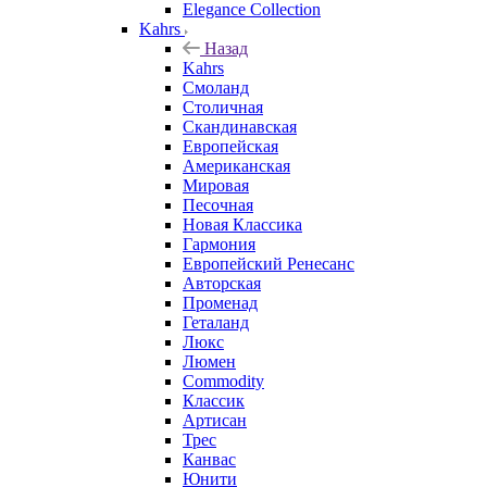
Elegance Collection
Kahrs
Назад
Kahrs
Смоланд
Столичная
Скандинавская
Европейская
Американская
Мировая
Песочная
Новая Классика
Гармония
Европейский Ренесанс
Авторская
Променад
Геталанд
Люкс
Люмен
Commodity
Классик
Артисан
Трес
Канвас
Юнити