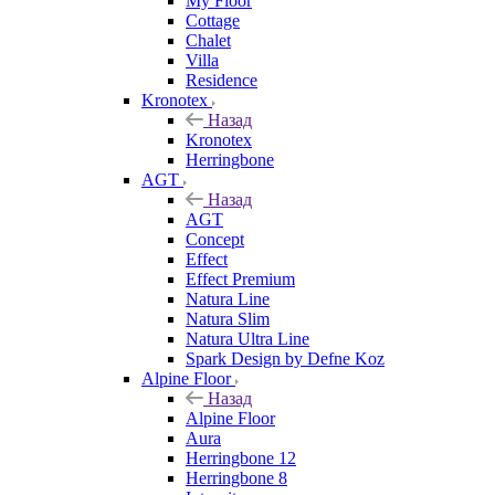
My Floor
Cottage
Chalet
Villa
Residence
Kronotex
Назад
Kronotex
Herringbone
AGT
Назад
AGT
Concept
Effect
Effect Premium
Natura Line
Natura Slim
Natura Ultra Line
Spark Design by Defne Koz
Alpine Floor
Назад
Alpine Floor
Aura
Herringbone 12
Herringbone 8