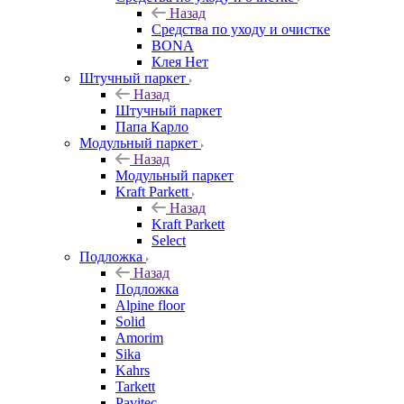
Назад
Средства по уходу и очистке
BONA
Клея Нет
Штучный паркет
Назад
Штучный паркет
Папа Карло
Модульный паркет
Назад
Модульный паркет
Kraft Parkett
Назад
Kraft Parkett
Select
Подложка
Назад
Подложка
Alpine floor
Solid
Amorim
Sika
Kahrs
Tarkett
Pavitec