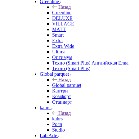
Greenline
Назад
Greenline
DELUXE
VILLAGE
MATT
Smart
Extra
Extra Wide
Ultima
Оптимум
Техно (Smart Plus) Английская Елка
Техно (Smart Plus)
Global parquet
Назад
Global parquet
Кантри
Комфорт
Стандарт
kahrs
Назад
kahrs
Роял
Studio
Lab Arte