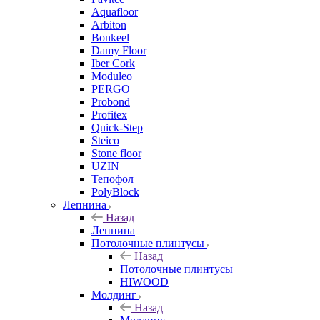
Aquafloor
Arbiton
Bonkeel
Damy Floor
Iber Cork
Moduleo
PERGO
Probond
Profitex
Quick-Step
Steico
Stone floor
UZIN
Тепофол
PolyBlock
Лепнина
Назад
Лепнина
Потолочные плинтусы
Назад
Потолочные плинтусы
HIWOOD
Молдинг
Назад