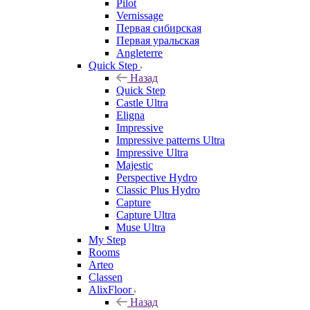
Pilot
Vernissage
Первая сибирская
Первая уральская
Angleterre
Quick Step
Назад
Quick Step
Castle Ultra
Eligna
Impressive
Impressive patterns Ultra
Impressive Ultra
Majestic
Perspective Hydro
Classic Plus Hydro
Capture
Capture Ultra
Muse Ultra
My Step
Rooms
Arteo
Classen
AlixFloor
Назад