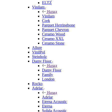
ELTZ
Vinilam
Назад
Vinilam
Cork
Parquet Herringbone
Parquet Chevron
Ceramo Wood
Ceramo XXL
Ceramo Stone
Allure
VinilPol
Steinholz
Damy Floor
Назад
Damy Floor
Family
London
Rocko
Adelar
Назад
Adelar
Eterna Acoustic
Eterna
Solida Acoustic