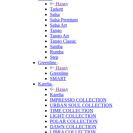
Назад
Tarkett
Salsa
Salsa Premium
Salsa Art
Tango
Tango Art
Tango Classic
Samba
Rumba
Step
Greenline
Назад
Greenline
SMART
Karelia
Назад
Karelia
IMPRESSIO COLLECTION
URBAN SOUL COLLECTION
TIME COLLECTION
LIGHT COLLECTION
POLAR COLLECTION
DAWN COLLECTION
LIBRA COLLECTION