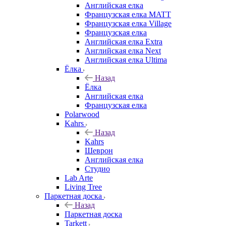
Английская елка
Французская елка MATT
Французская елка Village
Французская елка
Английская елка Extra
Английская елка Next
Английская елка Ultima
Ёлка
Назад
Ёлка
Английская елка
Французская елка
Polarwood
Kahrs
Назад
Kahrs
Шеврон
Английская елка
Студио
Lab Arte
Living Tree
Паркетная доска
Назад
Паркетная доска
Tarkett