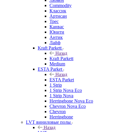
Люмен
Commodity
Классик
Артисан
Трес
Канвас
Юнити
Антик
Лайф
Kraft Parkett
Назад
Kraft Parkett
Medium
ESTA Parket
Назад
ESTA Parket
1 Strip
1 Strip Nova Eco
1 Strip Nova
Herringbone Nova Eco
Chevron Nova Eco
Chevron
Herringbone
LVT виниловые полы
Назад