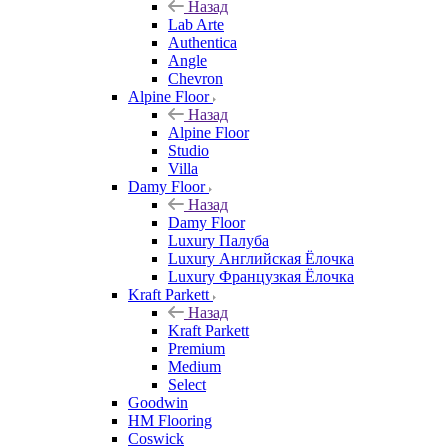
Назад
Lab Arte
Authentica
Angle
Chevron
Alpine Floor
Назад
Alpine Floor
Studio
Villa
Damy Floor
Назад
Damy Floor
Luxury Палуба
Luxury Английская Ёлочка
Luxury Французкая Ёлочка
Kraft Parkett
Назад
Kraft Parkett
Premium
Medium
Select
Goodwin
HM Flooring
Coswick