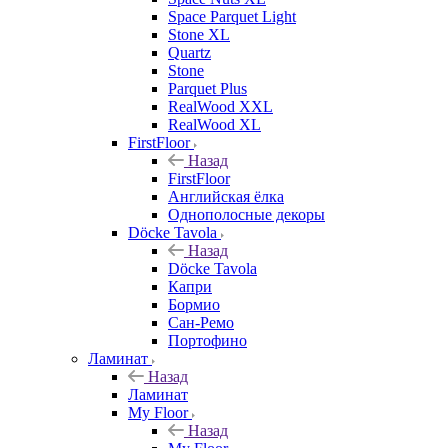
Space Parquet Light
Stone XL
Quartz
Stone
Parquet Plus
RealWood XXL
RealWood XL
FirstFloor
Назад
FirstFloor
Английская ёлка
Однополосные декоры
Döcke Tavola
Назад
Döcke Tavola
Капри
Бормио
Сан-Ремо
Портофино
Ламинат
Назад
Ламинат
My Floor
Назад