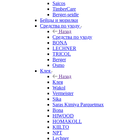
Saicos
TimberCare
Berger-seidle
Бейцы и морилки
Средства по уходу
Назад
Средства по уходу
BONA
LECHNER
TRICOL
Berger
Osmo
Клея
Назад
Клея
Wakol
Vermeister
Sika
Saras Kimiya Parquetmax
Bona
HIWOOD
HOMAKOLL
KIILTO
NPT
Lechner