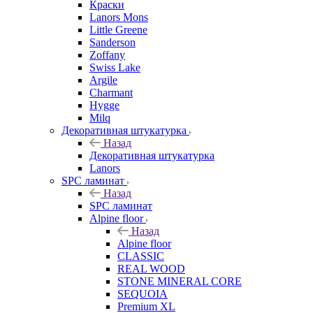
Краски
Lanors Mons
Little Greene
Sanderson
Zoffany
Swiss Lake
Argile
Charmant
Hygge
Milq
Декоративная штукатурка
Назад
Декоративная штукатурка
Lanors
SPC ламинат
Назад
SPC ламинат
Alpine floor
Назад
Alpine floor
CLASSIC
REAL WOOD
STONE MINERAL CORE
SEQUOIA
Premium XL