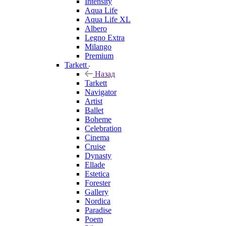
Intensity
Aqua Life
Aqua Life XL
Albero
Legno Extra
Milango
Premium
Tarkett
Назад
Tarkett
Navigator
Artist
Ballet
Boheme
Celebration
Cinema
Cruise
Dynasty
Ellade
Estetica
Forester
Gallery
Nordica
Paradise
Poem