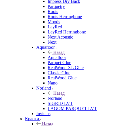
Impress Dry Back
Parquetry
Roots
Roots Herringbone
Moods
LayRed
LayRed Herringbone
Next Acoustic
Next
Aquafloor
Назад
Aquafloor
Parquet Glue
RealWood XL Glue
Classic Glue
RealWood Glue
Nano
Norland
Назад
Norland
SIGRID LVT
LAGOM PARQUET LVT
Invictus
Краски
Назад