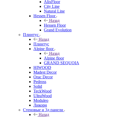
AlixFloor
City Line
Natural Line
Hessen Floor
Назад
Hessen Floor
Grand Evolution
Плинтус
Назад
Плинтус
Alpine floor
Назад
Alpine floor
GRAND SEQUOIA
HIWOOD
Madest Decor
Orac Decor
Pedross
Solid
TeckWood
UltraWood
Moduleo
Ликорн
Стеновые и 3д панели
Назад