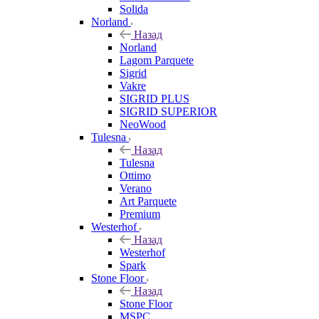
Solida
Norland
Назад
Norland
Lagom Parquete
Sigrid
Vakre
SIGRID PLUS
SIGRID SUPERIOR
NeoWood
Tulesna
Назад
Tulesna
Ottimo
Verano
Art Parquete
Premium
Westerhof
Назад
Westerhof
Spark
Stone Floor
Назад
Stone Floor
MSPC