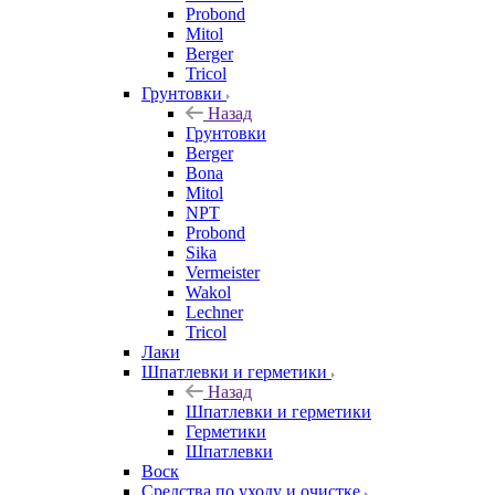
Probond
Mitol
Berger
Tricol
Грунтовки
Назад
Грунтовки
Berger
Bona
Mitol
NPT
Probond
Sika
Vermeister
Wakol
Lechner
Tricol
Лаки
Шпатлевки и герметики
Назад
Шпатлевки и герметики
Герметики
Шпатлевки
Воск
Средства по уходу и очистке