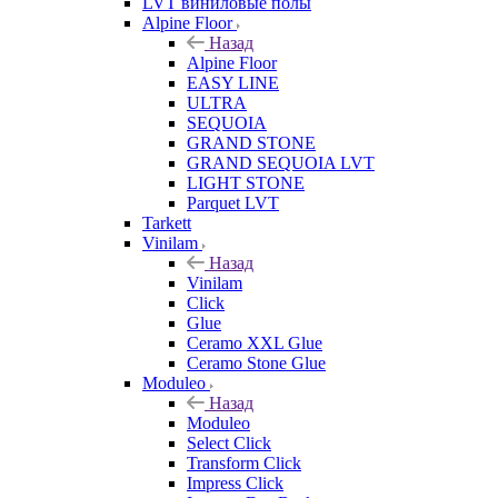
LVT виниловые полы
Alpine Floor
Назад
Alpine Floor
EASY LINE
ULTRA
SEQUOIA
GRAND STONE
GRAND SEQUOIA LVT
LIGHT STONE
Parquet LVT
Tarkett
Vinilam
Назад
Vinilam
Click
Glue
Ceramo XXL Glue
Ceramo Stone Glue
Moduleo
Назад
Moduleo
Select Click
Transform Click
Impress Click