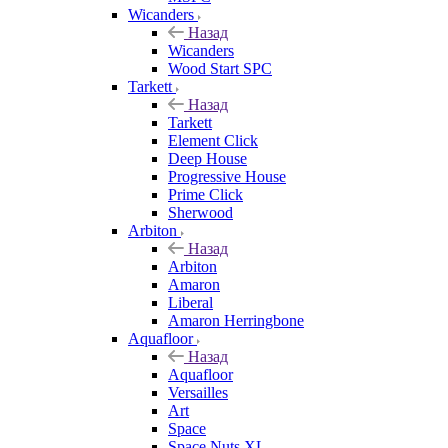
Wicanders
Назад
Wicanders
Wood Start SPC
Tarkett
Назад
Tarkett
Element Click
Deep House
Progressive House
Prime Click
Sherwood
Arbiton
Назад
Arbiton
Amaron
Liberal
Amaron Herringbone
Aquafloor
Назад
Aquafloor
Versailles
Art
Space
Space Nuts XL