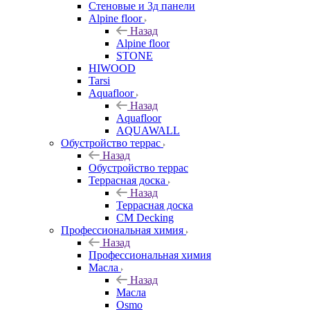
Стеновые и 3д панели
Alpine floor
Назад
Alpine floor
STONE
HIWOOD
Tarsi
Aquafloor
Назад
Aquafloor
AQUAWALL
Обустройство террас
Назад
Обустройство террас
Террасная доска
Назад
Террасная доска
CM Decking
Профессиональная химия
Назад
Профессиональная химия
Масла
Назад
Масла
Osmo