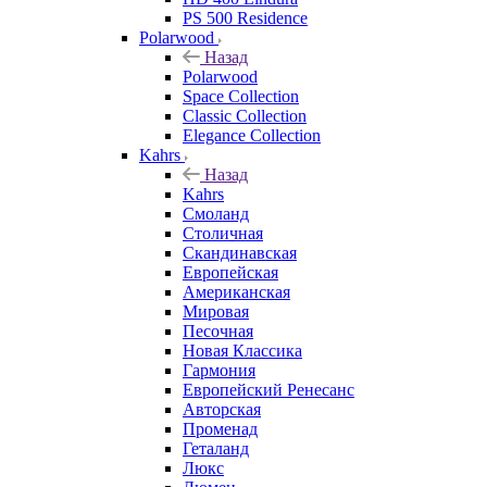
PS 500 Residence
Polarwood
Назад
Polarwood
Space Collection
Classic Collection
Elegance Collection
Kahrs
Назад
Kahrs
Смоланд
Столичная
Скандинавская
Европейская
Американская
Мировая
Песочная
Новая Классика
Гармония
Европейский Ренесанс
Авторская
Променад
Геталанд
Люкс