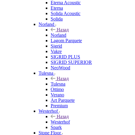
Eterna Acoustic
Eterna
Solida Acoustic
Solida
Norland
Назад
Norland
Lagom Parquete
Sigrid
Vakre
SIGRID PLUS
SIGRID SUPERIOR
NeoWood
Tulesna
Назад
Tulesna
Ottimo
Verano
Art Parquete
Premium
Westerhof
Назад
Westerhof
Spark
Stone Floor