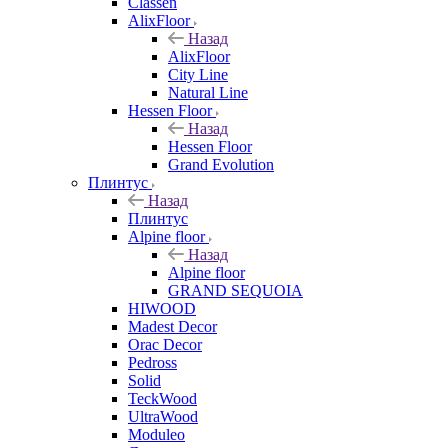
Classen
AlixFloor
Назад
AlixFloor
City Line
Natural Line
Hessen Floor
Назад
Hessen Floor
Grand Evolution
Плинтус
Назад
Плинтус
Alpine floor
Назад
Alpine floor
GRAND SEQUOIA
HIWOOD
Madest Decor
Orac Decor
Pedross
Solid
TeckWood
UltraWood
Moduleo