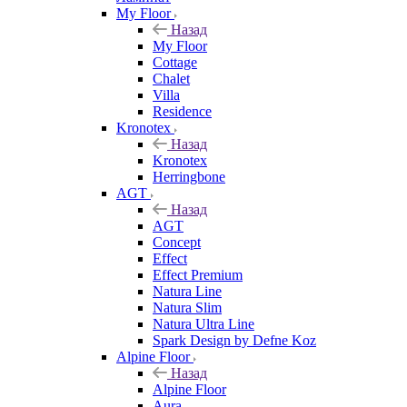
My Floor
Назад
My Floor
Cottage
Chalet
Villa
Residence
Kronotex
Назад
Kronotex
Herringbone
AGT
Назад
AGT
Concept
Effect
Effect Premium
Natura Line
Natura Slim
Natura Ultra Line
Spark Design by Defne Koz
Alpine Floor
Назад
Alpine Floor
Aura