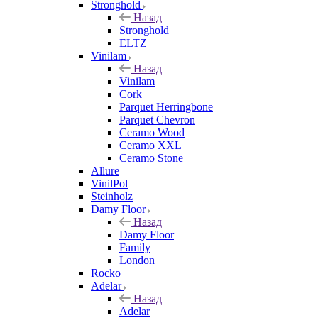
Stronghold
Назад
Stronghold
ELTZ
Vinilam
Назад
Vinilam
Cork
Parquet Herringbone
Parquet Chevron
Ceramo Wood
Ceramo XXL
Ceramo Stone
Allure
VinilPol
Steinholz
Damy Floor
Назад
Damy Floor
Family
London
Rocko
Adelar
Назад
Adelar