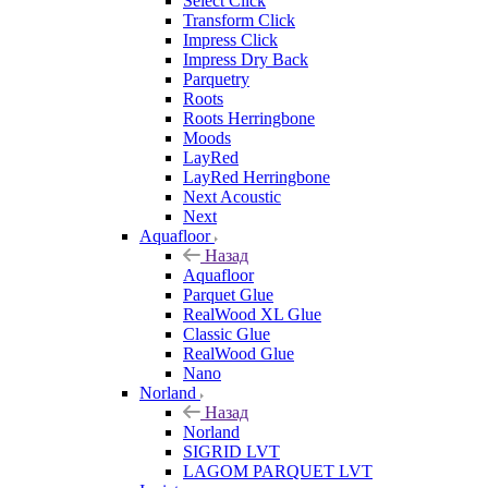
Select Click
Transform Click
Impress Click
Impress Dry Back
Parquetry
Roots
Roots Herringbone
Moods
LayRed
LayRed Herringbone
Next Acoustic
Next
Aquafloor
Назад
Aquafloor
Parquet Glue
RealWood XL Glue
Classic Glue
RealWood Glue
Nano
Norland
Назад
Norland
SIGRID LVT
LAGOM PARQUET LVT