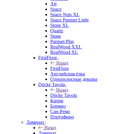
Art
Space
Space Nuts XL
Space Parquet Light
Stone XL
Quartz
Stone
Parquet Plus
RealWood XXL
RealWood XL
FirstFloor
Назад
FirstFloor
Английская ёлка
Однополосные декоры
Döcke Tavola
Назад
Döcke Tavola
Капри
Бормио
Сан-Ремо
Портофино
Ламинат
Назад
Ламинат