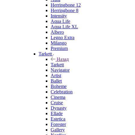
Herringbone 12
Herringbone 8
Intensity
Aqua Life
Aqua Life XL
Albero
Legno Extra
Milango
Premium
Tarkett
Назад
Tarkett
Navigator
Artist
Ballet
Boheme
Celebration
Cinema
Cruise
Dynasty
Ellade
Estetica
Forester
Gallery