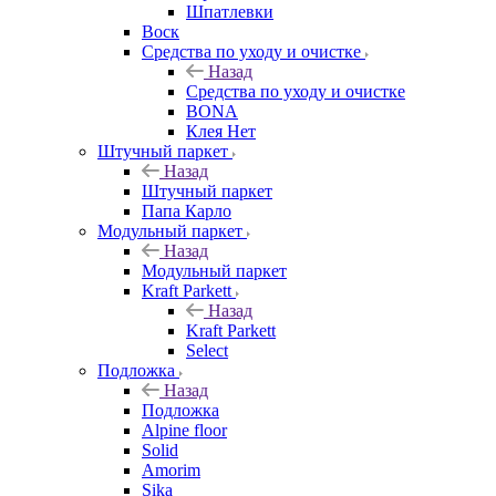
Шпатлевки
Воск
Средства по уходу и очистке
Назад
Средства по уходу и очистке
BONA
Клея Нет
Штучный паркет
Назад
Штучный паркет
Папа Карло
Модульный паркет
Назад
Модульный паркет
Kraft Parkett
Назад
Kraft Parkett
Select
Подложка
Назад
Подложка
Alpine floor
Solid
Amorim
Sika