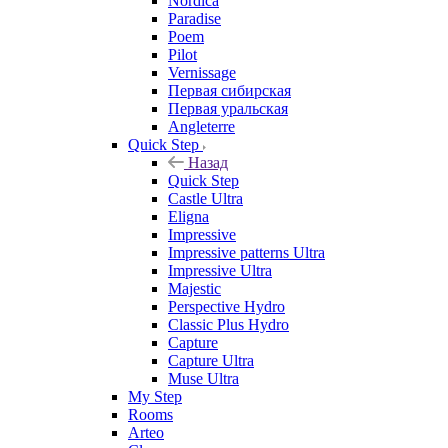
Nordica
Paradise
Poem
Pilot
Vernissage
Первая сибирская
Первая уральская
Angleterre
Quick Step
Назад
Quick Step
Castle Ultra
Eligna
Impressive
Impressive patterns Ultra
Impressive Ultra
Majestic
Perspective Hydro
Classic Plus Hydro
Capture
Capture Ultra
Muse Ultra
My Step
Rooms
Arteo