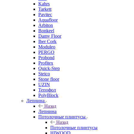
Kahrs
Tarkett
Pavitec
Aquafloor
Arbiton
Bonkeel
Damy Floor
Iber Cork
Moduleo
PERGO
Probond
Profitex
Quick-Step
Steico
Stone floor
UZIN
Тепофол
PolyBlock
Лепнина
Назад
Лепнина
Потолочные плинтусы
Назад
Потолочные плинтусы
HIWOOD