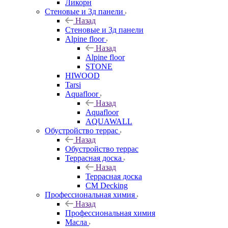
Ликорн
Стеновые и 3д панели
Назад
Стеновые и 3д панели
Alpine floor
Назад
Alpine floor
STONE
HIWOOD
Tarsi
Aquafloor
Назад
Aquafloor
AQUAWALL
Обустройство террас
Назад
Обустройство террас
Террасная доска
Назад
Террасная доска
CM Decking
Профессиональная химия
Назад
Профессиональная химия
Масла