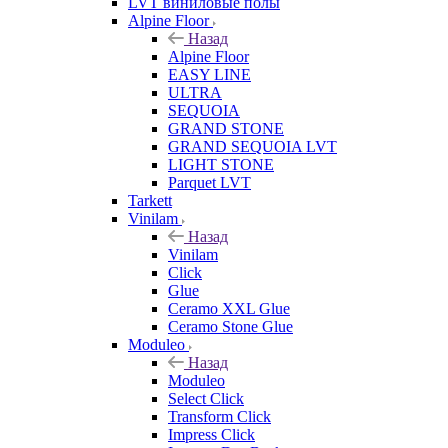
LVT виниловые полы
Alpine Floor
Назад
Alpine Floor
EASY LINE
ULTRA
SEQUOIA
GRAND STONE
GRAND SEQUOIA LVT
LIGHT STONE
Parquet LVT
Tarkett
Vinilam
Назад
Vinilam
Click
Glue
Ceramo XXL Glue
Ceramo Stone Glue
Moduleo
Назад
Moduleo
Select Click
Transform Click
Impress Click