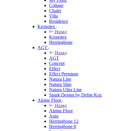
My Floor
Cottage
Chalet
Villa
Residence
Kronotex
Назад
Kronotex
Herringbone
AGT
Назад
AGT
Concept
Effect
Effect Premium
Natura Line
Natura Slim
Natura Ultra Line
Spark Design by Defne Koz
Alpine Floor
Назад
Alpine Floor
Aura
Herringbone 12
Herringbone 8