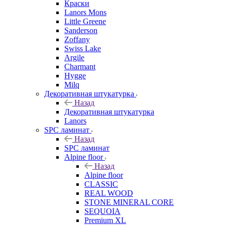
Краски
Lanors Mons
Little Greene
Sanderson
Zoffany
Swiss Lake
Argile
Charmant
Hygge
Milq
Декоративная штукатурка
Назад
Декоративная штукатурка
Lanors
SPC ламинат
Назад
SPC ламинат
Alpine floor
Назад
Alpine floor
CLASSIC
REAL WOOD
STONE MINERAL CORE
SEQUOIA
Premium XL