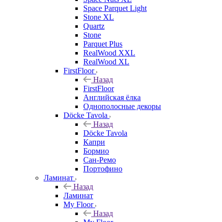
Space Parquet Light
Stone XL
Quartz
Stone
Parquet Plus
RealWood XXL
RealWood XL
FirstFloor
Назад
FirstFloor
Английская ёлка
Однополосные декоры
Döcke Tavola
Назад
Döcke Tavola
Капри
Бормио
Сан-Ремо
Портофино
Ламинат
Назад
Ламинат
My Floor
Назад