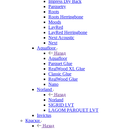
Impress Dry Back
Parquetry
Roots
Roots Herringbone
Moods
LayRed
LayRed Herringbone
Next Acoustic
Next
Aquafloor
Назад
Aquafloor
Parquet Glue
RealWood XL Glue
Classic Glue
RealWood Glue
Nano
Norland
Назад
Norland
SIGRID LVT
LAGOM PARQUET LVT
Invictus
Краски
Назад