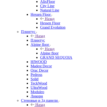
AlixFloor
City Line
Natural Line
Hessen Floor
Назад
Hessen Floor
Grand Evolution
Плинтус
Назад
Плинтус
Alpine floor
Назад
Alpine floor
GRAND SEQUOIA
HIWOOD
Madest Decor
Orac Decor
Pedross
Solid
TeckWood
UltraWood
Moduleo
Ликорн
Стеновые и 3д панели
Назад