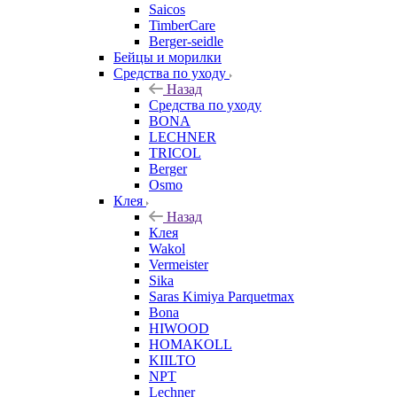
Saicos
TimberCare
Berger-seidle
Бейцы и морилки
Средства по уходу
Назад
Средства по уходу
BONA
LECHNER
TRICOL
Berger
Osmo
Клея
Назад
Клея
Wakol
Vermeister
Sika
Saras Kimiya Parquetmax
Bona
HIWOOD
HOMAKOLL
KIILTO
NPT
Lechner