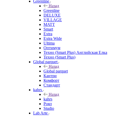
Greenline
Назад
Greenline
DELUXE
VILLAGE
MATT
Smart
Extra
Extra Wide
Ultima
Оптимум
Техно (Smart Plus) Английская Елка
Техно (Smart Plus)
Global parquet
Назад
Global parquet
Кантри
Комфорт
Стандарт
kahrs
Назад
kahrs
Роял
Studio
Lab Arte