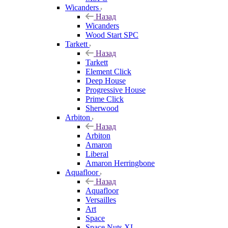
Wicanders
Назад
Wicanders
Wood Start SPC
Tarkett
Назад
Tarkett
Element Click
Deep House
Progressive House
Prime Click
Sherwood
Arbiton
Назад
Arbiton
Amaron
Liberal
Amaron Herringbone
Aquafloor
Назад
Aquafloor
Versailles
Art
Space
Space Nuts XL