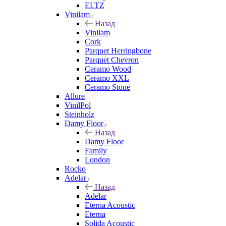
ELTZ
Vinilam
Назад
Vinilam
Cork
Parquet Herringbone
Parquet Chevron
Ceramo Wood
Ceramo XXL
Ceramo Stone
Allure
VinilPol
Steinholz
Damy Floor
Назад
Damy Floor
Family
London
Rocko
Adelar
Назад
Adelar
Eterna Acoustic
Eterna
Solida Acoustic