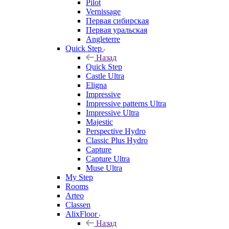
Pilot
Vernissage
Первая сибирская
Первая уральская
Angleterre
Quick Step
Назад
Quick Step
Castle Ultra
Eligna
Impressive
Impressive patterns Ultra
Impressive Ultra
Majestic
Perspective Hydro
Classic Plus Hydro
Capture
Capture Ultra
Muse Ultra
My Step
Rooms
Arteo
Classen
AlixFloor
Назад