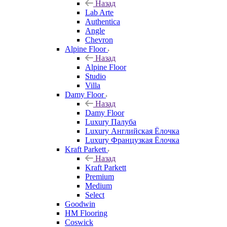
Назад
Lab Arte
Authentica
Angle
Chevron
Alpine Floor
Назад
Alpine Floor
Studio
Villa
Damy Floor
Назад
Damy Floor
Luxury Палуба
Luxury Английская Ёлочка
Luxury Французкая Ёлочка
Kraft Parkett
Назад
Kraft Parkett
Premium
Medium
Select
Goodwin
HM Flooring
Coswick