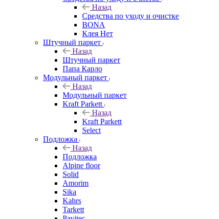
Назад
Средства по уходу и очистке
BONA
Клея Нет
Штучный паркет
Назад
Штучный паркет
Папа Карло
Модульный паркет
Назад
Модульный паркет
Kraft Parkett
Назад
Kraft Parkett
Select
Подложка
Назад
Подложка
Alpine floor
Solid
Amorim
Sika
Kahrs
Tarkett
Pavitec