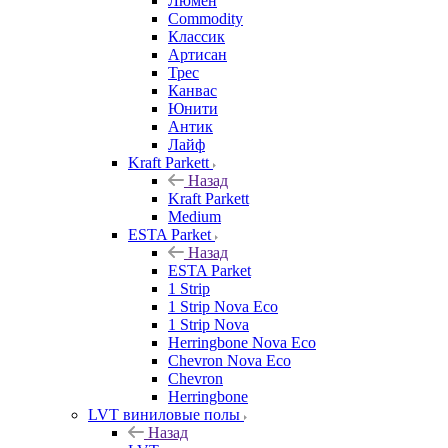
Люмен
Commodity
Классик
Артисан
Трес
Канвас
Юнити
Антик
Лайф
Kraft Parkett
Назад
Kraft Parkett
Medium
ESTA Parket
Назад
ESTA Parket
1 Strip
1 Strip Nova Eco
1 Strip Nova
Herringbone Nova Eco
Chevron Nova Eco
Chevron
Herringbone
LVT виниловые полы
Назад