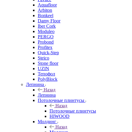
Aquafloor
Arbiton
Bonkeel
Damy Floor
Iber Cork
Moduleo
PERGO
Probond
Profitex
Quick-Step
Steico
Stone floor
UZIN
Тепофол
PolyBlock
Лепнина
Назад
Лепнина
Потолочные плинтусы
Назад
Потолочные плинтусы
HIWOOD
Молдинг
Назад