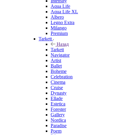
Intensity
Aqua Life
Aqua Life XL
Albero
Legno Extra
Milango
Premium
Tarkett
Назад
Tarkett
Navigator
Artist
Ballet
Boheme
Celebration
Cinema
Cruise
Dynasty
Ellade
Estetica
Forester
Gallery
Nordica
Paradise
Poem