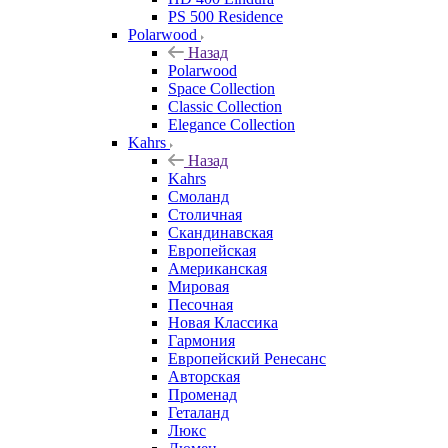
PS 500 Residence
Polarwood
Назад
Polarwood
Space Collection
Classic Collection
Elegance Collection
Kahrs
Назад
Kahrs
Смоланд
Столичная
Скандинавская
Европейская
Американская
Мировая
Песочная
Новая Классика
Гармония
Европейский Ренесанс
Авторская
Променад
Геталанд
Люкс