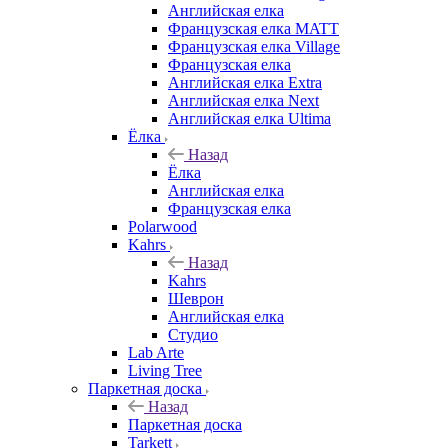
Английская елка
Французская елка MATT
Французская елка Village
Французская елка
Английская елка Extra
Английская елка Next
Английская елка Ultima
Ёлка
Назад
Ёлка
Английская елка
Французская елка
Polarwood
Kahrs
Назад
Kahrs
Шеврон
Английская елка
Студио
Lab Arte
Living Tree
Паркетная доска
Назад
Паркетная доска
Tarkett