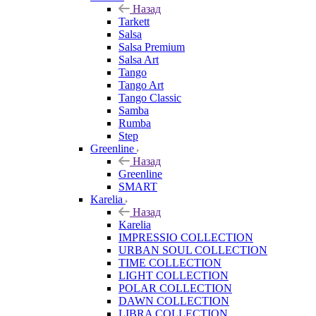
Назад
Tarkett
Salsa
Salsa Premium
Salsa Art
Tango
Tango Art
Tango Classic
Samba
Rumba
Step
Greenline
Назад
Greenline
SMART
Karelia
Назад
Karelia
IMPRESSIO COLLECTION
URBAN SOUL COLLECTION
TIME COLLECTION
LIGHT COLLECTION
POLAR COLLECTION
DAWN COLLECTION
LIBRA COLLECTION