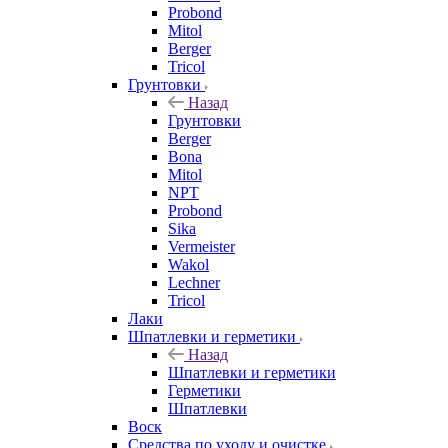
Probond
Mitol
Berger
Tricol
Грунтовки
Назад
Грунтовки
Berger
Bona
Mitol
NPT
Probond
Sika
Vermeister
Wakol
Lechner
Tricol
Лаки
Шпатлевки и герметики
Назад
Шпатлевки и герметики
Герметики
Шпатлевки
Воск
Средства по уходу и очистке