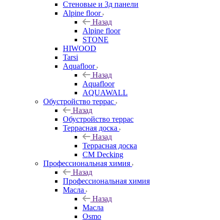
Стеновые и 3д панели
Alpine floor
Назад
Alpine floor
STONE
HIWOOD
Tarsi
Aquafloor
Назад
Aquafloor
AQUAWALL
Обустройство террас
Назад
Обустройство террас
Террасная доска
Назад
Террасная доска
CM Decking
Профессиональная химия
Назад
Профессиональная химия
Масла
Назад
Масла
Osmo