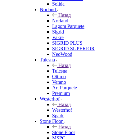
Solida
Norland
Назад
Norland
Lagom Parquete
Sigrid
Vakre
SIGRID PLUS
SIGRID SUPERIOR
NeoWood
Tulesna
Назад
Tulesna
Ottimo
Verano
Art Parquete
Premium
Westerhof
Назад
Westerhof
Spark
Stone Floor
Назад
Stone Floor
MSPC