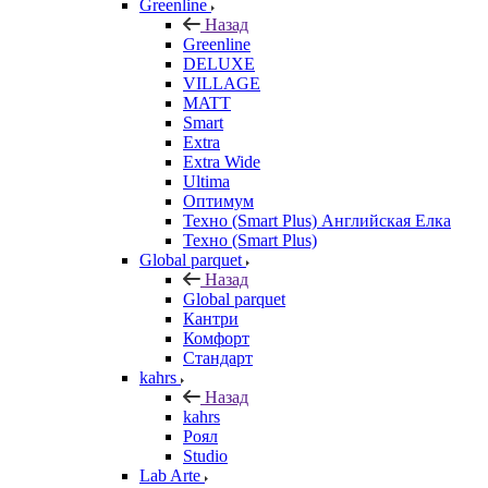
Greenline
Назад
Greenline
DELUXE
VILLAGE
MATT
Smart
Extra
Extra Wide
Ultima
Оптимум
Техно (Smart Plus) Английская Елка
Техно (Smart Plus)
Global parquet
Назад
Global parquet
Кантри
Комфорт
Стандарт
kahrs
Назад
kahrs
Роял
Studio
Lab Arte