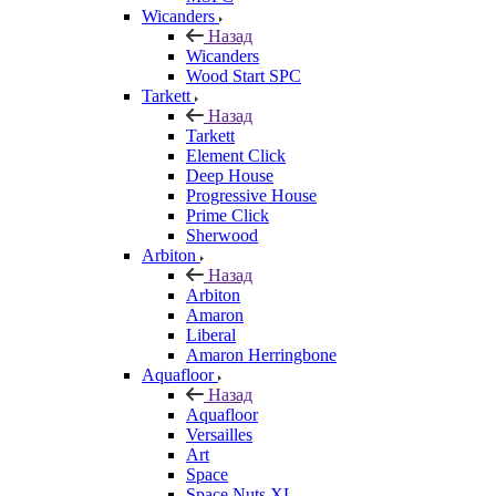
Wicanders
Назад
Wicanders
Wood Start SPC
Tarkett
Назад
Tarkett
Element Click
Deep House
Progressive House
Prime Click
Sherwood
Arbiton
Назад
Arbiton
Amaron
Liberal
Amaron Herringbone
Aquafloor
Назад
Aquafloor
Versailles
Art
Space
Space Nuts XL