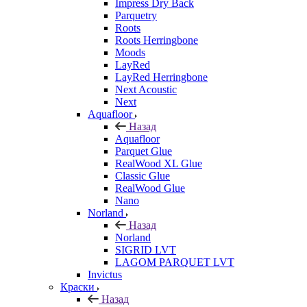
Impress Dry Back
Parquetry
Roots
Roots Herringbone
Moods
LayRed
LayRed Herringbone
Next Acoustic
Next
Aquafloor
Назад
Aquafloor
Parquet Glue
RealWood XL Glue
Classic Glue
RealWood Glue
Nano
Norland
Назад
Norland
SIGRID LVT
LAGOM PARQUET LVT
Invictus
Краски
Назад