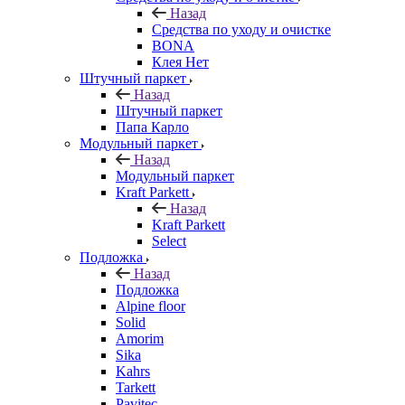
Назад
Средства по уходу и очистке
BONA
Клея Нет
Штучный паркет
Назад
Штучный паркет
Папа Карло
Модульный паркет
Назад
Модульный паркет
Kraft Parkett
Назад
Kraft Parkett
Select
Подложка
Назад
Подложка
Alpine floor
Solid
Amorim
Sika
Kahrs
Tarkett
Pavitec