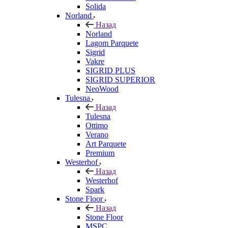
Solida
Norland
Назад
Norland
Lagom Parquete
Sigrid
Vakre
SIGRID PLUS
SIGRID SUPERIOR
NeoWood
Tulesna
Назад
Tulesna
Ottimo
Verano
Art Parquete
Premium
Westerhof
Назад
Westerhof
Spark
Stone Floor
Назад
Stone Floor
MSPC