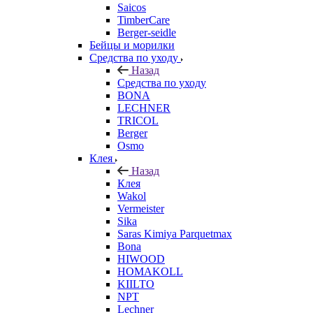
Saicos
TimberCare
Berger-seidle
Бейцы и морилки
Средства по уходу
Назад
Средства по уходу
BONA
LECHNER
TRICOL
Berger
Osmo
Клея
Назад
Клея
Wakol
Vermeister
Sika
Saras Kimiya Parquetmax
Bona
HIWOOD
HOMAKOLL
KIILTO
NPT
Lechner