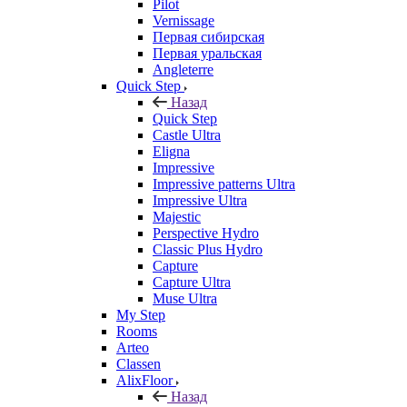
Pilot
Vernissage
Первая сибирская
Первая уральская
Angleterre
Quick Step
Назад
Quick Step
Castle Ultra
Eligna
Impressive
Impressive patterns Ultra
Impressive Ultra
Majestic
Perspective Hydro
Classic Plus Hydro
Capture
Capture Ultra
Muse Ultra
My Step
Rooms
Arteo
Classen
AlixFloor
Назад