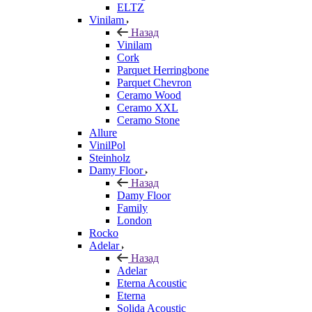
ELTZ
Vinilam
Назад
Vinilam
Cork
Parquet Herringbone
Parquet Chevron
Ceramo Wood
Ceramo XXL
Ceramo Stone
Allure
VinilPol
Steinholz
Damy Floor
Назад
Damy Floor
Family
London
Rocko
Adelar
Назад
Adelar
Eterna Acoustic
Eterna
Solida Acoustic