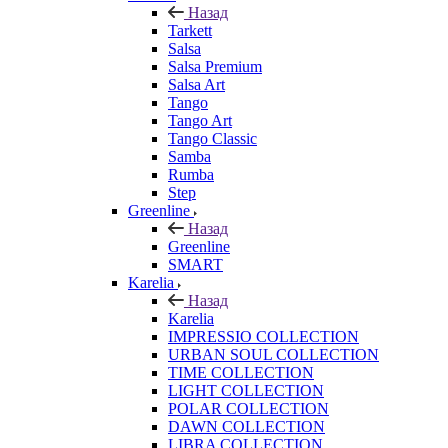
Назад
Tarkett
Salsa
Salsa Premium
Salsa Art
Tango
Tango Art
Tango Classic
Samba
Rumba
Step
Greenline
Назад
Greenline
SMART
Karelia
Назад
Karelia
IMPRESSIO COLLECTION
URBAN SOUL COLLECTION
TIME COLLECTION
LIGHT COLLECTION
POLAR COLLECTION
DAWN COLLECTION
LIBRA COLLECTION