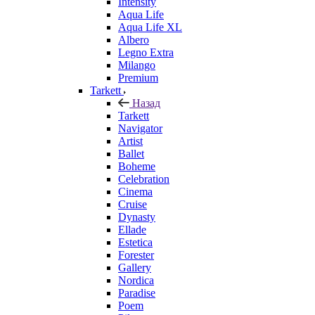
Intensity
Aqua Life
Aqua Life XL
Albero
Legno Extra
Milango
Premium
Tarkett
Назад
Tarkett
Navigator
Artist
Ballet
Boheme
Celebration
Cinema
Cruise
Dynasty
Ellade
Estetica
Forester
Gallery
Nordica
Paradise
Poem