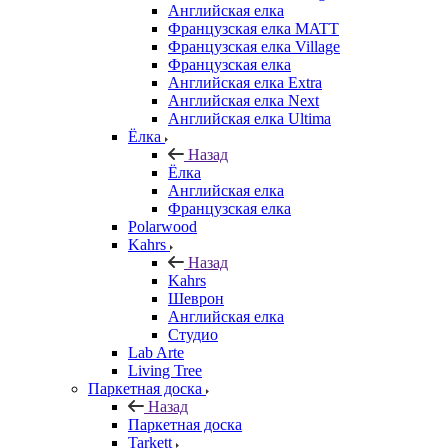
Английская елка
Французская елка MATT
Французская елка Village
Французская елка
Английская елка Extra
Английская елка Next
Английская елка Ultima
Ёлка
Назад
Ёлка
Английская елка
Французская елка
Polarwood
Kahrs
Назад
Kahrs
Шеврон
Английская елка
Студио
Lab Arte
Living Tree
Паркетная доска
Назад
Паркетная доска
Tarkett