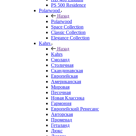
PS 500 Residence
Polarwood
Назад
Polarwood
Space Collection
Classic Collection
Elegance Collection
Kahrs
Назад
Kahrs
Смоланд
Столичная
Скандинавская
Европейская
Американская
Мировая
Песочная
Новая Классика
Гармония
Европейский Ренесанс
Авторская
Променад
Геталанд
Люкс