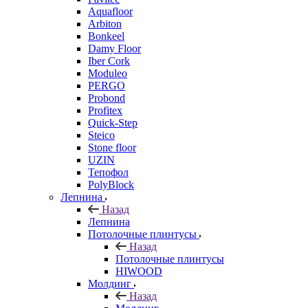
Aquafloor
Arbiton
Bonkeel
Damy Floor
Iber Cork
Moduleo
PERGO
Probond
Profitex
Quick-Step
Steico
Stone floor
UZIN
Тепофол
PolyBlock
Лепнина
Назад
Лепнина
Потолочные плинтусы
Назад
Потолочные плинтусы
HIWOOD
Молдинг
Назад