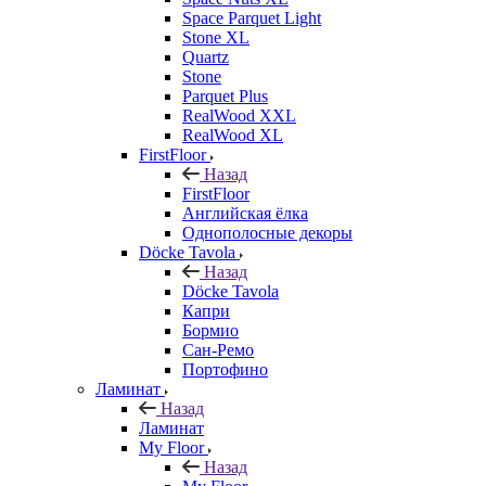
Space Parquet Light
Stone XL
Quartz
Stone
Parquet Plus
RealWood XXL
RealWood XL
FirstFloor
Назад
FirstFloor
Английская ёлка
Однополосные декоры
Döcke Tavola
Назад
Döcke Tavola
Капри
Бормио
Сан-Ремо
Портофино
Ламинат
Назад
Ламинат
My Floor
Назад