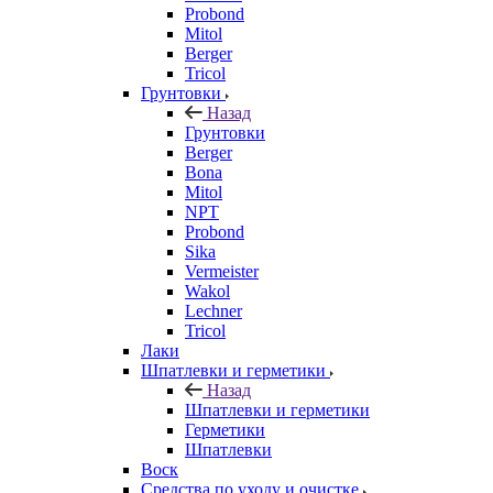
Probond
Mitol
Berger
Tricol
Грунтовки
Назад
Грунтовки
Berger
Bona
Mitol
NPT
Probond
Sika
Vermeister
Wakol
Lechner
Tricol
Лаки
Шпатлевки и герметики
Назад
Шпатлевки и герметики
Герметики
Шпатлевки
Воск
Средства по уходу и очистке