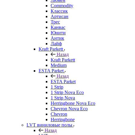
Люмен
Commodity
Классик
Артисан
Трес
Канвас
Юнити
Антик
Лайф
Kraft Parkett
Назад
Kraft Parkett
Medium
ESTA Parket
Назад
ESTA Parket
1 Strip
1 Strip Nova Eco
1 Strip Nova
Herringbone Nova Eco
Chevron Nova Eco
Chevron
Herringbone
LVT виниловые полы
Назад