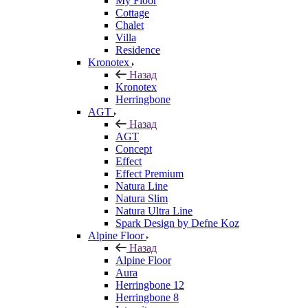
My Floor
Cottage
Chalet
Villa
Residence
Kronotex
Назад
Kronotex
Herringbone
AGT
Назад
AGT
Concept
Effect
Effect Premium
Natura Line
Natura Slim
Natura Ultra Line
Spark Design by Defne Koz
Alpine Floor
Назад
Alpine Floor
Aura
Herringbone 12
Herringbone 8