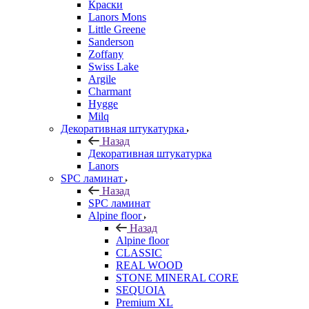
Краски
Lanors Mons
Little Greene
Sanderson
Zoffany
Swiss Lake
Argile
Charmant
Hygge
Milq
Декоративная штукатурка
Назад
Декоративная штукатурка
Lanors
SPC ламинат
Назад
SPC ламинат
Alpine floor
Назад
Alpine floor
CLASSIC
REAL WOOD
STONE MINERAL CORE
SEQUOIA
Premium XL