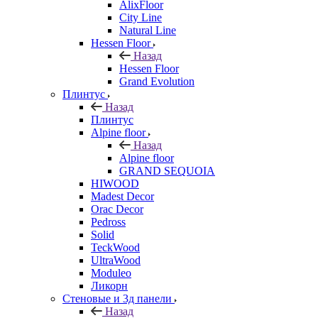
AlixFloor
City Line
Natural Line
Hessen Floor
Назад
Hessen Floor
Grand Evolution
Плинтус
Назад
Плинтус
Alpine floor
Назад
Alpine floor
GRAND SEQUOIA
HIWOOD
Madest Decor
Orac Decor
Pedross
Solid
TeckWood
UltraWood
Moduleo
Ликорн
Стеновые и 3д панели
Назад