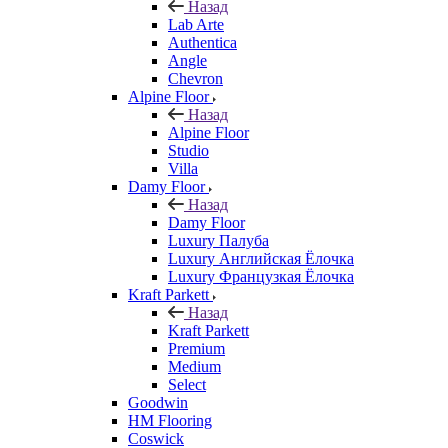
Назад
Lab Arte
Authentica
Angle
Chevron
Alpine Floor
Назад
Alpine Floor
Studio
Villa
Damy Floor
Назад
Damy Floor
Luxury Палуба
Luxury Английская Ёлочка
Luxury Французкая Ёлочка
Kraft Parkett
Назад
Kraft Parkett
Premium
Medium
Select
Goodwin
HM Flooring
Coswick