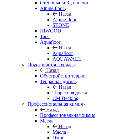
Стеновые и 3д панели
Alpine floor
Назад
Alpine floor
STONE
HIWOOD
Tarsi
Aquafloor
Назад
Aquafloor
AQUAWALL
Обустройство террас
Назад
Обустройство террас
Террасная доска
Назад
Террасная доска
CM Decking
Профессиональная химия
Назад
Профессиональная химия
Масла
Назад
Масла
Osmo