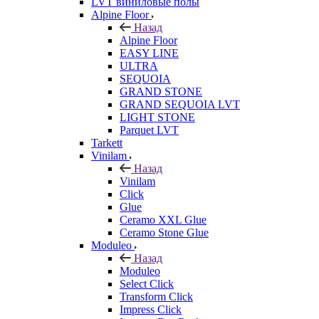
LVT виниловые полы
Alpine Floor
Назад
Alpine Floor
EASY LINE
ULTRA
SEQUOIA
GRAND STONE
GRAND SEQUOIA LVT
LIGHT STONE
Parquet LVT
Tarkett
Vinilam
Назад
Vinilam
Click
Glue
Ceramo XXL Glue
Ceramo Stone Glue
Moduleo
Назад
Moduleo
Select Click
Transform Click
Impress Click