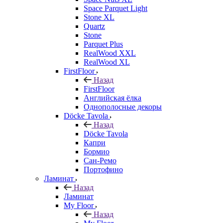
Space Parquet Light
Stone XL
Quartz
Stone
Parquet Plus
RealWood XXL
RealWood XL
FirstFloor
Назад
FirstFloor
Английская ёлка
Однополосные декоры
Döcke Tavola
Назад
Döcke Tavola
Капри
Бормио
Сан-Ремо
Портофино
Ламинат
Назад
Ламинат
My Floor
Назад