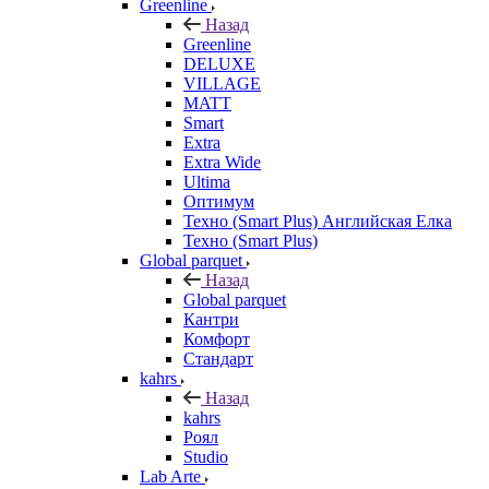
Greenline
Назад
Greenline
DELUXE
VILLAGE
MATT
Smart
Extra
Extra Wide
Ultima
Оптимум
Техно (Smart Plus) Английская Елка
Техно (Smart Plus)
Global parquet
Назад
Global parquet
Кантри
Комфорт
Стандарт
kahrs
Назад
kahrs
Роял
Studio
Lab Arte