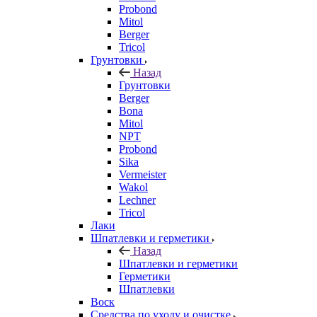
Probond
Mitol
Berger
Tricol
Грунтовки
Назад
Грунтовки
Berger
Bona
Mitol
NPT
Probond
Sika
Vermeister
Wakol
Lechner
Tricol
Лаки
Шпатлевки и герметики
Назад
Шпатлевки и герметики
Герметики
Шпатлевки
Воск
Средства по уходу и очистке