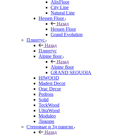
AlixFloor
City Line
Natural Line
Hessen Floor
Назад
Hessen Floor
Grand Evolution
Плинтус
Назад
Плинтус
Alpine floor
Назад
Alpine floor
GRAND SEQUOIA
HIWOOD
Madest Decor
Orac Decor
Pedross
Solid
TeckWood
UltraWood
Moduleo
Ликорн
Стеновые и 3д панели
Назад