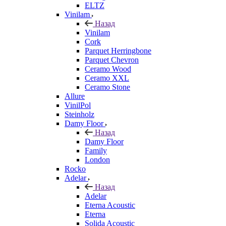
ELTZ
Vinilam
Назад
Vinilam
Cork
Parquet Herringbone
Parquet Chevron
Ceramo Wood
Ceramo XXL
Ceramo Stone
Allure
VinilPol
Steinholz
Damy Floor
Назад
Damy Floor
Family
London
Rocko
Adelar
Назад
Adelar
Eterna Acoustic
Eterna
Solida Acoustic