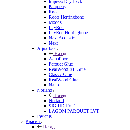
Impress Dry Back
Parquetry
Roots
Roots Herringbone
Moods
LayRed
LayRed Herringbone
Next Acoustic
Next
Aquafloor
Назад
Aquafloor
Parquet Glue
RealWood XL Glue
Classic Glue
RealWood Glue
Nano
Norland
Назад
Norland
SIGRID LVT
LAGOM PARQUET LVT
Invictus
Краски
Назад