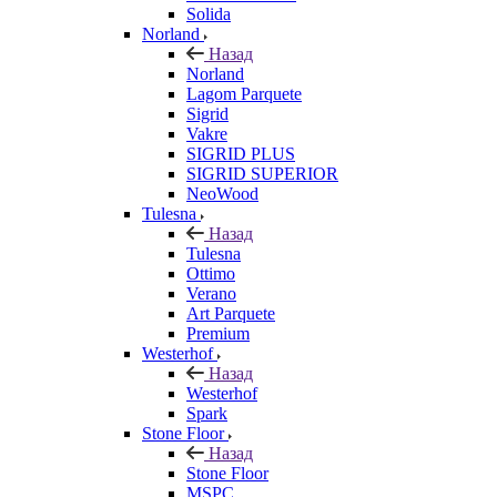
Solida
Norland
Назад
Norland
Lagom Parquete
Sigrid
Vakre
SIGRID PLUS
SIGRID SUPERIOR
NeoWood
Tulesna
Назад
Tulesna
Ottimo
Verano
Art Parquete
Premium
Westerhof
Назад
Westerhof
Spark
Stone Floor
Назад
Stone Floor
MSPC