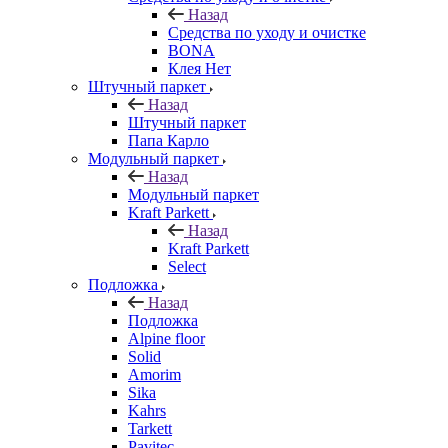
Назад
Средства по уходу и очистке
BONA
Клея Нет
Штучный паркет
Назад
Штучный паркет
Папа Карло
Модульный паркет
Назад
Модульный паркет
Kraft Parkett
Назад
Kraft Parkett
Select
Подложка
Назад
Подложка
Alpine floor
Solid
Amorim
Sika
Kahrs
Tarkett
Pavitec