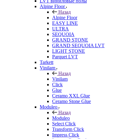
LVT виниловые полы
Alpine Floor
Назад
Alpine Floor
EASY LINE
ULTRA
SEQUOIA
GRAND STONE
GRAND SEQUOIA LVT
LIGHT STONE
Parquet LVT
Tarkett
Vinilam
Назад
Vinilam
Click
Glue
Ceramo XXL Glue
Ceramo Stone Glue
Moduleo
Назад
Moduleo
Select Click
Transform Click
Impress Click