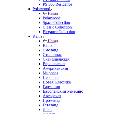
PS 500 Residence
Polarwood
Назад
Polarwood
Space Collection
Classic Collection
Elegance Collection
Kahrs
Назад
Kahrs
Смоланд
Столичная
Скандинавская
Европейская
Американская
Мировая
Песочная
Новая Классика
Гармония
Европейский Ренесанс
Авторская
Променад
Геталанд
Люкс