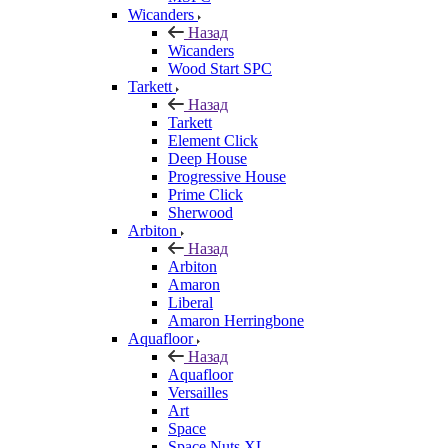
Wicanders
Назад
Wicanders
Wood Start SPC
Tarkett
Назад
Tarkett
Element Click
Deep House
Progressive House
Prime Click
Sherwood
Arbiton
Назад
Arbiton
Amaron
Liberal
Amaron Herringbone
Aquafloor
Назад
Aquafloor
Versailles
Art
Space
Space Nuts XL