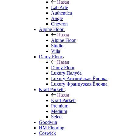
Назад
Lab Arte
Authentica
Angle
Chevron
Alpine Floor
Назад
Alpine Floor
Studio
Villa
Damy Floor
Назад
Damy Floor
Luxury Палуба
Luxury Английская Ёлочка
Luxury Французкая Ёлочка
Kraft Parkett
Назад
Kraft Parkett
Premium
Medium
Select
Goodwin
HM Flooring
Coswick