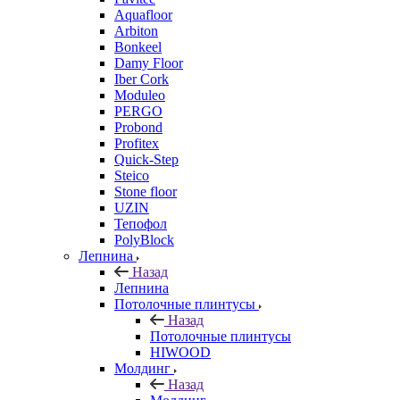
Aquafloor
Arbiton
Bonkeel
Damy Floor
Iber Cork
Moduleo
PERGO
Probond
Profitex
Quick-Step
Steico
Stone floor
UZIN
Тепофол
PolyBlock
Лепнина
Назад
Лепнина
Потолочные плинтусы
Назад
Потолочные плинтусы
HIWOOD
Молдинг
Назад