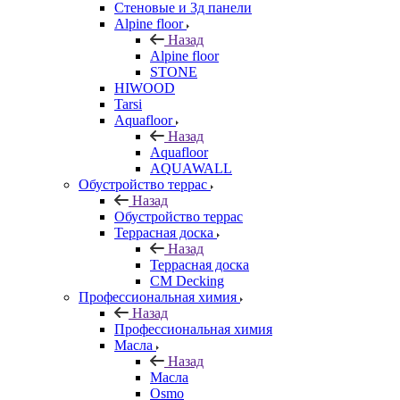
Стеновые и 3д панели
Alpine floor
Назад
Alpine floor
STONE
HIWOOD
Tarsi
Aquafloor
Назад
Aquafloor
AQUAWALL
Обустройство террас
Назад
Обустройство террас
Террасная доска
Назад
Террасная доска
CM Decking
Профессиональная химия
Назад
Профессиональная химия
Масла
Назад
Масла
Osmo