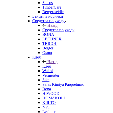
Saicos
TimberCare
Berger-seidle
Бейцы и морилки
Средства по уходу
Назад
Средства по уходу
BONA
LECHNER
TRICOL
Berger
Osmo
Клея
Назад
Клея
Wakol
Vermeister
Sika
Saras Kimiya Parquetmax
Bona
HIWOOD
HOMAKOLL
KIILTO
NPT
Lechner