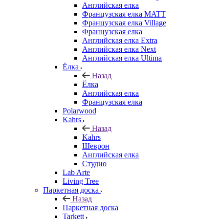
Английская елка
Французская елка MATT
Французская елка Village
Французская елка
Английская елка Extra
Английская елка Next
Английская елка Ultima
Ёлка
Назад
Ёлка
Английская елка
Французская елка
Polarwood
Kahrs
Назад
Kahrs
Шеврон
Английская елка
Студио
Lab Arte
Living Tree
Паркетная доска
Назад
Паркетная доска
Tarkett