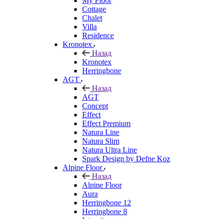
My Floor
Cottage
Chalet
Villa
Residence
Kronotex
Назад
Kronotex
Herringbone
AGT
Назад
AGT
Concept
Effect
Effect Premium
Natura Line
Natura Slim
Natura Ultra Line
Spark Design by Defne Koz
Alpine Floor
Назад
Alpine Floor
Aura
Herringbone 12
Herringbone 8