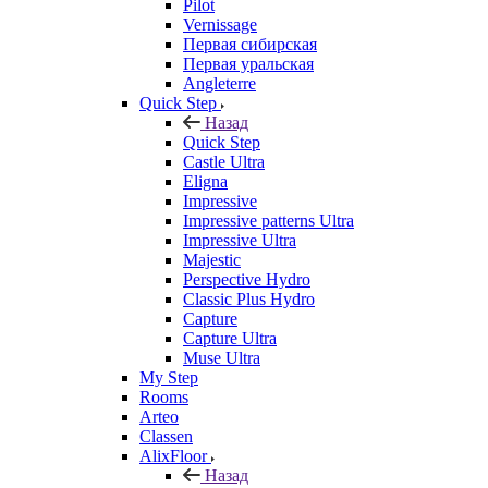
Pilot
Vernissage
Первая сибирская
Первая уральская
Angleterre
Quick Step
Назад
Quick Step
Castle Ultra
Eligna
Impressive
Impressive patterns Ultra
Impressive Ultra
Majestic
Perspective Hydro
Classic Plus Hydro
Capture
Capture Ultra
Muse Ultra
My Step
Rooms
Arteo
Classen
AlixFloor
Назад