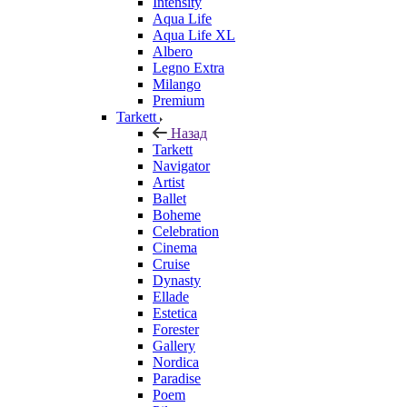
Intensity
Aqua Life
Aqua Life XL
Albero
Legno Extra
Milango
Premium
Tarkett
Назад
Tarkett
Navigator
Artist
Ballet
Boheme
Celebration
Cinema
Cruise
Dynasty
Ellade
Estetica
Forester
Gallery
Nordica
Paradise
Poem