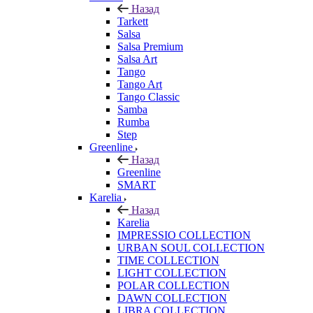
Назад
Tarkett
Salsa
Salsa Premium
Salsa Art
Tango
Tango Art
Tango Classic
Samba
Rumba
Step
Greenline
Назад
Greenline
SMART
Karelia
Назад
Karelia
IMPRESSIO COLLECTION
URBAN SOUL COLLECTION
TIME COLLECTION
LIGHT COLLECTION
POLAR COLLECTION
DAWN COLLECTION
LIBRA COLLECTION