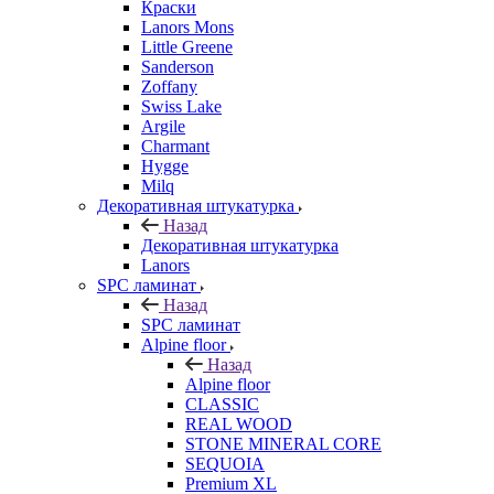
Краски
Lanors Mons
Little Greene
Sanderson
Zoffany
Swiss Lake
Argile
Charmant
Hygge
Milq
Декоративная штукатурка
Назад
Декоративная штукатурка
Lanors
SPC ламинат
Назад
SPC ламинат
Alpine floor
Назад
Alpine floor
CLASSIC
REAL WOOD
STONE MINERAL CORE
SEQUOIA
Premium XL