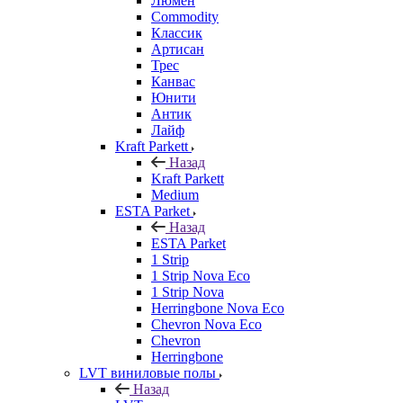
Люмен
Commodity
Классик
Артисан
Трес
Канвас
Юнити
Антик
Лайф
Kraft Parkett
Назад
Kraft Parkett
Medium
ESTA Parket
Назад
ESTA Parket
1 Strip
1 Strip Nova Eco
1 Strip Nova
Herringbone Nova Eco
Chevron Nova Eco
Chevron
Herringbone
LVT виниловые полы
Назад