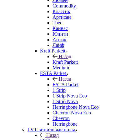
Люмен
Commodity
Классик
Артисан
Трес
Канвас
Юнити
Антик
Лайф
Kraft Parkett
Назад
Kraft Parkett
Medium
ESTA Parket
Назад
ESTA Parket
1 Strip
1 Strip Nova Eco
1 Strip Nova
Herringbone Nova Eco
Chevron Nova Eco
Chevron
Herringbone
LVT виниловые полы
Назад