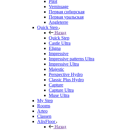
Pilot
Vernissage
Первая сибирская
Первая уральская
Angleterre
Quick Step
Назад
Quick Step
Castle Ultra
Eligna
Impressive
Impressive patterns Ultra
Impressive Ultra
Majestic
Perspective Hydro
Classic Plus Hydro
Capture
Capture Ultra
Muse Ultra
My Step
Rooms
Arteo
Classen
AlixFloor
Назад