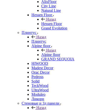
AlixFloor
City Line
Natural Line
Hessen Floor
Назад
Hessen Floor
Grand Evolution
Плинтус
Назад
Плинтус
Alpine floor
Назад
Alpine floor
GRAND SEQUOIA
HIWOOD
Madest Decor
Orac Decor
Pedross
Solid
TeckWood
UltraWood
Moduleo
Ликорн
Стеновые и 3д панели
Назад