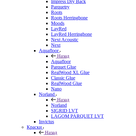
Impress Dry Back
Parquetry
Roots
Roots Herringbone
Moods
LayRed
LayRed Herringbone
Next Acoustic
Next
Aquafloor
Назад
Aquafloor
Parquet Glue
RealWood XL Glue
Classic Glue
RealWood Glue
Nano
Norland
Назад
Norland
SIGRID LVT
LAGOM PARQUET LVT
Invictus
Краски
Назад