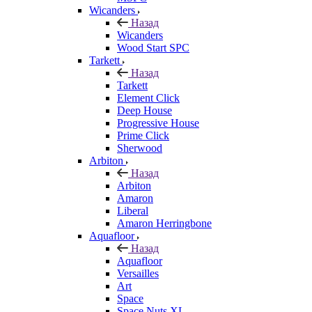
Wicanders
Назад
Wicanders
Wood Start SPC
Tarkett
Назад
Tarkett
Element Click
Deep House
Progressive House
Prime Click
Sherwood
Arbiton
Назад
Arbiton
Amaron
Liberal
Amaron Herringbone
Aquafloor
Назад
Aquafloor
Versailles
Art
Space
Space Nuts XL