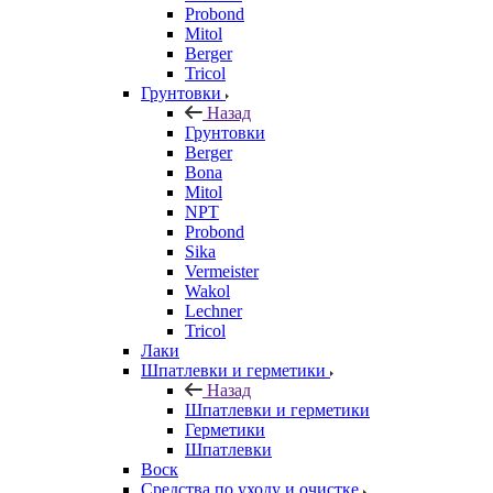
Probond
Mitol
Berger
Tricol
Грунтовки
Назад
Грунтовки
Berger
Bona
Mitol
NPT
Probond
Sika
Vermeister
Wakol
Lechner
Tricol
Лаки
Шпатлевки и герметики
Назад
Шпатлевки и герметики
Герметики
Шпатлевки
Воск
Средства по уходу и очистке