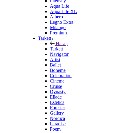
Intensity
Aqua Life
Aqua Life XL
Albero
Legno Extra
Milango
Premium
Tarkett
Назад
Tarkett
Navigator
Artist
Ballet
Boheme
Celebration
Cinema
Cruise
Dynasty
Ellade
Estetica
Forester
Gallery
Nordica
Paradise
Poem