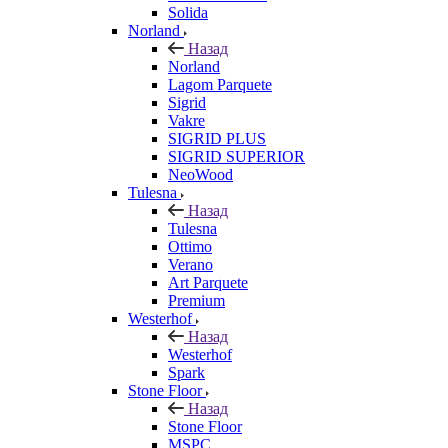
Solida
Norland
Назад
Norland
Lagom Parquete
Sigrid
Vakre
SIGRID PLUS
SIGRID SUPERIOR
NeoWood
Tulesna
Назад
Tulesna
Ottimo
Verano
Art Parquete
Premium
Westerhof
Назад
Westerhof
Spark
Stone Floor
Назад
Stone Floor
MSPC