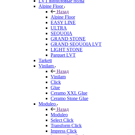
LVT виниловые полы
Alpine Floor
Назад
Alpine Floor
EASY LINE
ULTRA
SEQUOIA
GRAND STONE
GRAND SEQUOIA LVT
LIGHT STONE
Parquet LVT
Tarkett
Vinilam
Назад
Vinilam
Click
Glue
Ceramo XXL Glue
Ceramo Stone Glue
Moduleo
Назад
Moduleo
Select Click
Transform Click
Impress Click