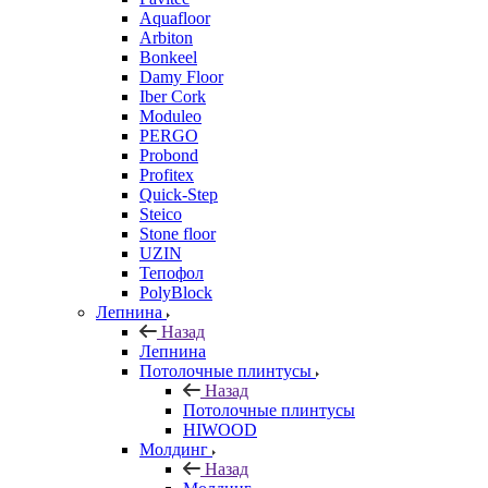
Aquafloor
Arbiton
Bonkeel
Damy Floor
Iber Cork
Moduleo
PERGO
Probond
Profitex
Quick-Step
Steico
Stone floor
UZIN
Тепофол
PolyBlock
Лепнина
Назад
Лепнина
Потолочные плинтусы
Назад
Потолочные плинтусы
HIWOOD
Молдинг
Назад