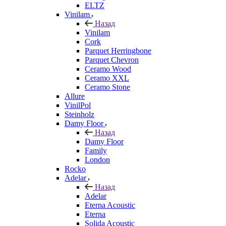
ELTZ
Vinilam
Назад
Vinilam
Cork
Parquet Herringbone
Parquet Chevron
Ceramo Wood
Ceramo XXL
Ceramo Stone
Allure
VinilPol
Steinholz
Damy Floor
Назад
Damy Floor
Family
London
Rocko
Adelar
Назад
Adelar
Eterna Acoustic
Eterna
Solida Acoustic