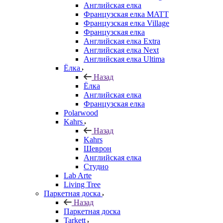
Английская елка
Французская елка MATT
Французская елка Village
Французская елка
Английская елка Extra
Английская елка Next
Английская елка Ultima
Ёлка
Назад
Ёлка
Английская елка
Французская елка
Polarwood
Kahrs
Назад
Kahrs
Шеврон
Английская елка
Студио
Lab Arte
Living Tree
Паркетная доска
Назад
Паркетная доска
Tarkett