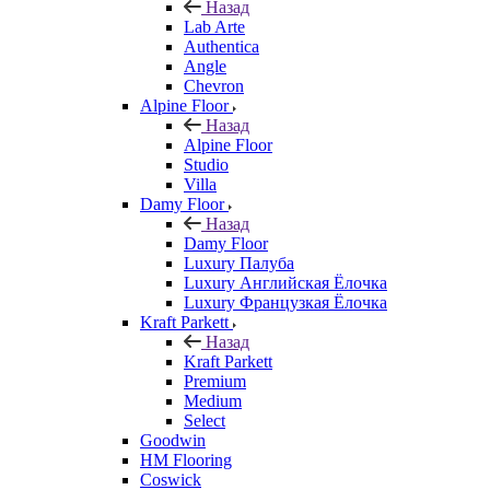
Назад
Lab Arte
Authentica
Angle
Chevron
Alpine Floor
Назад
Alpine Floor
Studio
Villa
Damy Floor
Назад
Damy Floor
Luxury Палуба
Luxury Английская Ёлочка
Luxury Французкая Ёлочка
Kraft Parkett
Назад
Kraft Parkett
Premium
Medium
Select
Goodwin
HM Flooring
Coswick