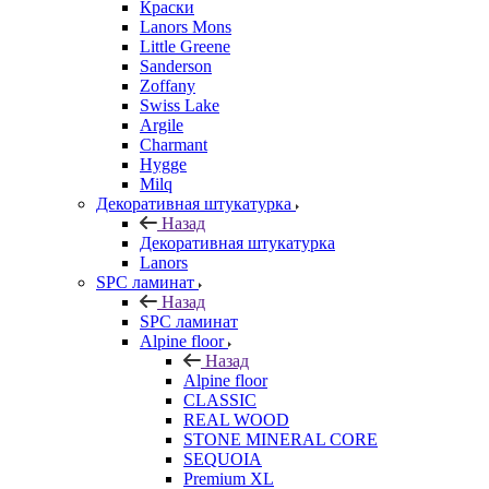
Краски
Lanors Mons
Little Greene
Sanderson
Zoffany
Swiss Lake
Argile
Charmant
Hygge
Milq
Декоративная штукатурка
Назад
Декоративная штукатурка
Lanors
SPC ламинат
Назад
SPC ламинат
Alpine floor
Назад
Alpine floor
CLASSIC
REAL WOOD
STONE MINERAL CORE
SEQUOIA
Premium XL