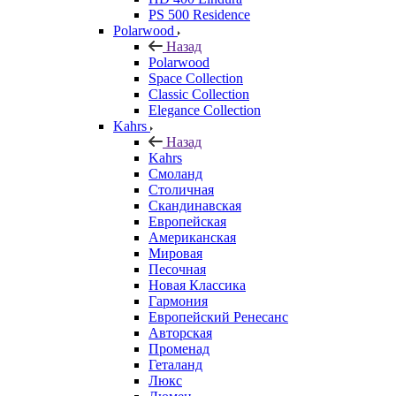
PS 500 Residence
Polarwood
Назад
Polarwood
Space Collection
Classic Collection
Elegance Collection
Kahrs
Назад
Kahrs
Смоланд
Столичная
Скандинавская
Европейская
Американская
Мировая
Песочная
Новая Классика
Гармония
Европейский Ренесанс
Авторская
Променад
Геталанд
Люкс