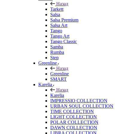
Назад
Tarkett
Salsa
Salsa Premium
Salsa Art
Tango
Tango Art
Tango Classic
Samba
Rumba
Step
Greenline
Назад
Greenline
SMART
Karelia
Назад
Karelia
IMPRESSIO COLLECTION
URBAN SOUL COLLECTION
TIME COLLECTION
LIGHT COLLECTION
POLAR COLLECTION
DAWN COLLECTION
LIBRA COLLECTION