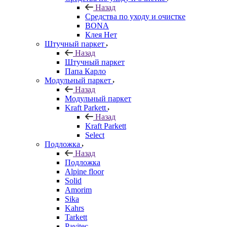
Назад
Средства по уходу и очистке
BONA
Клея Нет
Штучный паркет
Назад
Штучный паркет
Папа Карло
Модульный паркет
Назад
Модульный паркет
Kraft Parkett
Назад
Kraft Parkett
Select
Подложка
Назад
Подложка
Alpine floor
Solid
Amorim
Sika
Kahrs
Tarkett
Pavitec