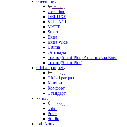
Greenline
Назад
Greenline
DELUXE
VILLAGE
MATT
Smart
Extra
Extra Wide
Ultima
Оптимум
Техно (Smart Plus) Английская Елка
Техно (Smart Plus)
Global parquet
Назад
Global parquet
Кантри
Комфорт
Стандарт
kahrs
Назад
kahrs
Роял
Studio
Lab Arte