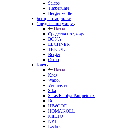
Saicos
TimberCare
Berger-seidle
Бейцы и морилки
Средства по уходу
Назад
Средства по уходу
BONA
LECHNER
TRICOL
Berger
Osmo
Клея
Назад
Клея
Wakol
Vermeister
Sika
Saras Kimiya Parquetmax
Bona
HIWOOD
HOMAKOLL
KIILTO
NPT
Lechner