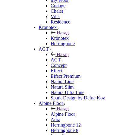
My Floor
Cottage
Chalet
Villa
Residence
Kronotex
Назад
Kronotex
Herringbone
AGT
Назад
AGT
Concept
Effect
Effect Premium
Natura Line
Natura Slim
Natura Ultra Line
Spark Design by Defne Koz
Alpine Floor
Назад
Alpine Floor
Aura
Herringbone 12
Herringbone 8