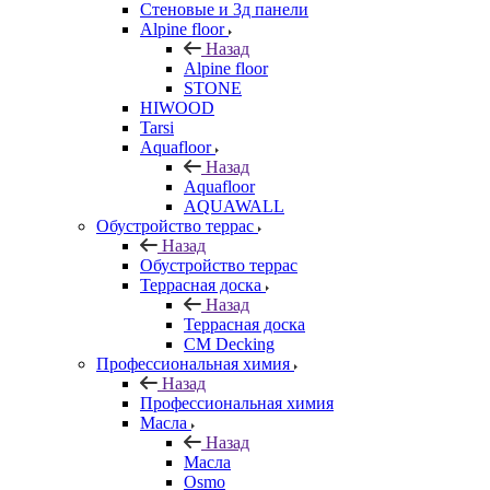
Стеновые и 3д панели
Alpine floor
Назад
Alpine floor
STONE
HIWOOD
Tarsi
Aquafloor
Назад
Aquafloor
AQUAWALL
Обустройство террас
Назад
Обустройство террас
Террасная доска
Назад
Террасная доска
CM Decking
Профессиональная химия
Назад
Профессиональная химия
Масла
Назад
Масла
Osmo