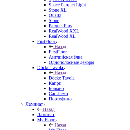
Space Parquet Light
Stone XL
Quartz
Stone
Parquet Plus
RealWood XXL
RealWood XL
FirstFloor
Назад
FirstFloor
Английская ёлка
Однополосные декоры
Döcke Tavola
Назад
Döcke Tavola
Капри
Бормио
Сан-Ремо
Портофино
Ламинат
Назад
Ламинат
My Floor
Назад