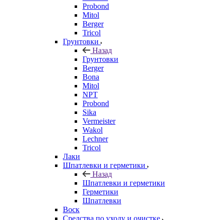
Probond
Mitol
Berger
Tricol
Грунтовки
Назад
Грунтовки
Berger
Bona
Mitol
NPT
Probond
Sika
Vermeister
Wakol
Lechner
Tricol
Лаки
Шпатлевки и герметики
Назад
Шпатлевки и герметики
Герметики
Шпатлевки
Воск
Средства по уходу и очистке