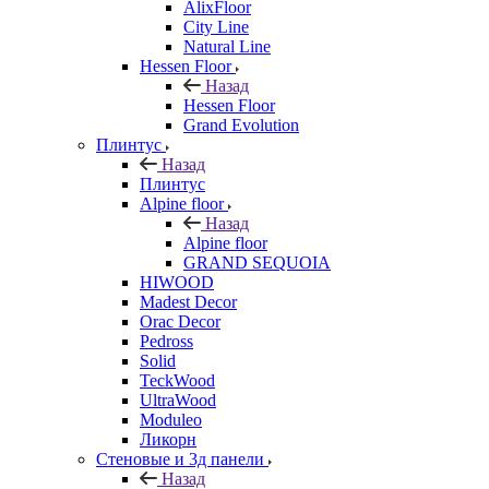
AlixFloor
City Line
Natural Line
Hessen Floor
Назад
Hessen Floor
Grand Evolution
Плинтус
Назад
Плинтус
Alpine floor
Назад
Alpine floor
GRAND SEQUOIA
HIWOOD
Madest Decor
Orac Decor
Pedross
Solid
TeckWood
UltraWood
Moduleo
Ликорн
Стеновые и 3д панели
Назад