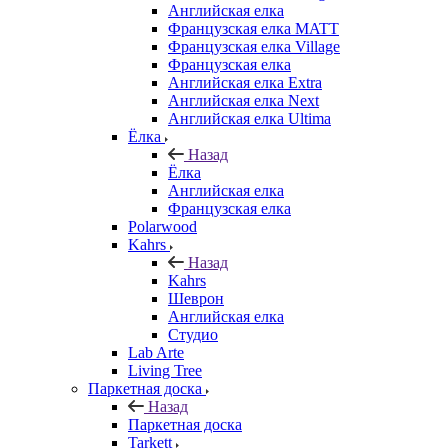
Английская елка
Французская елка MATT
Французская елка Village
Французская елка
Английская елка Extra
Английская елка Next
Английская елка Ultima
Ёлка
Назад
Ёлка
Английская елка
Французская елка
Polarwood
Kahrs
Назад
Kahrs
Шеврон
Английская елка
Студио
Lab Arte
Living Tree
Паркетная доска
Назад
Паркетная доска
Tarkett