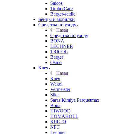
Saicos
TimberCare
Berger-seidle
Бейцы и морилки
Средства по уходу
Назад
Средства по уходу
BONA
LECHNER
TRICOL
Berger
Osmo
Клея
Назад
Клея
Wakol
Vermeister
Sika
Saras Kimiya Parquetmax
Bona
HIWOOD
HOMAKOLL
KIILTO
NPT
Lechner