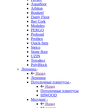
Aquafloor
Arbiton
Bonkeel
Damy Floor
Iber Cork
Moduleo
PERGO
Probond
Profitex
Quick-Step
Steico
Stone floor
UZIN
Тепофол
PolyBlock
Лепнина
Назад
Лепнина
Потолочные плинтусы
Назад
Потолочные плинтусы
HIWOOD
Молдинг
Назад