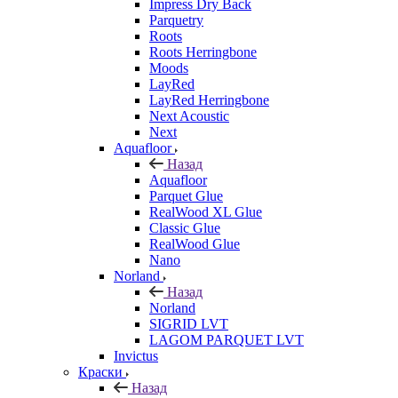
Impress Dry Back
Parquetry
Roots
Roots Herringbone
Moods
LayRed
LayRed Herringbone
Next Acoustic
Next
Aquafloor
Назад
Aquafloor
Parquet Glue
RealWood XL Glue
Classic Glue
RealWood Glue
Nano
Norland
Назад
Norland
SIGRID LVT
LAGOM PARQUET LVT
Invictus
Краски
Назад