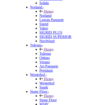
Solida
Norland
Назад
Norland
Lagom Parquete
Sigrid
Vakre
SIGRID PLUS
SIGRID SUPERIOR
NeoWood
Tulesna
Назад
Tulesna
Ottimo
Verano
Art Parquete
Premium
Westerhof
Назад
Westerhof
Spark
Stone Floor
Назад
Stone Floor
MSPC