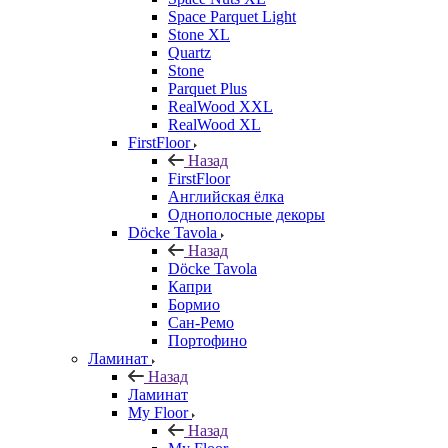
Space Parquet Light
Stone XL
Quartz
Stone
Parquet Plus
RealWood XXL
RealWood XL
FirstFloor
Назад
FirstFloor
Английская ёлка
Однополосные декоры
Döcke Tavola
Назад
Döcke Tavola
Капри
Бормио
Сан-Ремо
Портофино
Ламинат
Назад
Ламинат
My Floor
Назад