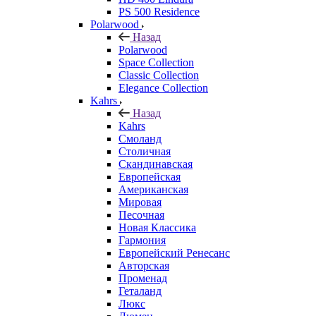
PS 500 Residence
Polarwood
Назад
Polarwood
Space Collection
Classic Collection
Elegance Collection
Kahrs
Назад
Kahrs
Смоланд
Столичная
Скандинавская
Европейская
Американская
Мировая
Песочная
Новая Классика
Гармония
Европейский Ренесанс
Авторская
Променад
Геталанд
Люкс