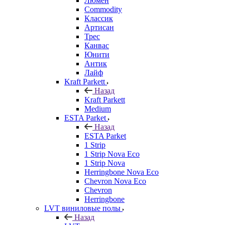
Люмен
Commodity
Классик
Артисан
Трес
Канвас
Юнити
Антик
Лайф
Kraft Parkett
Назад
Kraft Parkett
Medium
ESTA Parket
Назад
ESTA Parket
1 Strip
1 Strip Nova Eco
1 Strip Nova
Herringbone Nova Eco
Chevron Nova Eco
Chevron
Herringbone
LVT виниловые полы
Назад