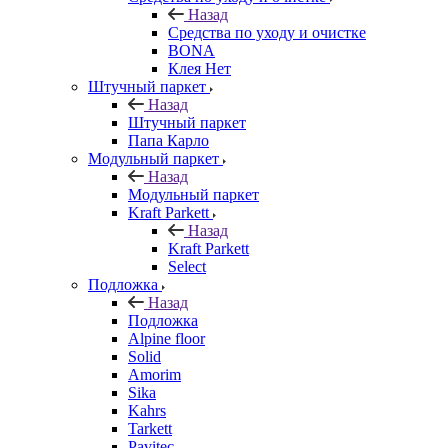
Назад
Средства по уходу и очистке
BONA
Клея Нет
Штучный паркет
Назад
Штучный паркет
Папа Карло
Модульный паркет
Назад
Модульный паркет
Kraft Parkett
Назад
Kraft Parkett
Select
Подложка
Назад
Подложка
Alpine floor
Solid
Amorim
Sika
Kahrs
Tarkett
Pavitec