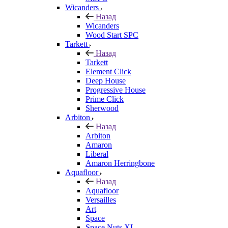
Wicanders
Назад
Wicanders
Wood Start SPC
Tarkett
Назад
Tarkett
Element Click
Deep House
Progressive House
Prime Click
Sherwood
Arbiton
Назад
Arbiton
Amaron
Liberal
Amaron Herringbone
Aquafloor
Назад
Aquafloor
Versailles
Art
Space
Space Nuts XL