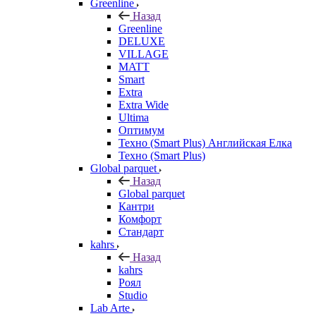
Greenline
Назад
Greenline
DELUXE
VILLAGE
MATT
Smart
Extra
Extra Wide
Ultima
Оптимум
Техно (Smart Plus) Английская Елка
Техно (Smart Plus)
Global parquet
Назад
Global parquet
Кантри
Комфорт
Стандарт
kahrs
Назад
kahrs
Роял
Studio
Lab Arte