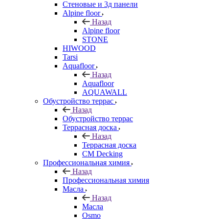
Стеновые и 3д панели
Alpine floor
Назад
Alpine floor
STONE
HIWOOD
Tarsi
Aquafloor
Назад
Aquafloor
AQUAWALL
Обустройство террас
Назад
Обустройство террас
Террасная доска
Назад
Террасная доска
CM Decking
Профессиональная химия
Назад
Профессиональная химия
Масла
Назад
Масла
Osmo