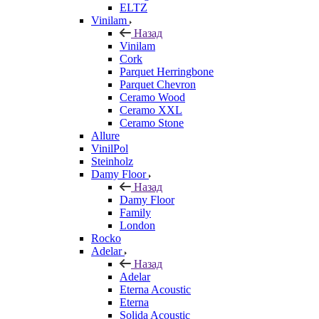
ELTZ
Vinilam
Назад
Vinilam
Cork
Parquet Herringbone
Parquet Chevron
Ceramo Wood
Ceramo XXL
Ceramo Stone
Allure
VinilPol
Steinholz
Damy Floor
Назад
Damy Floor
Family
London
Rocko
Adelar
Назад
Adelar
Eterna Acoustic
Eterna
Solida Acoustic