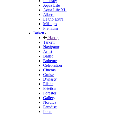
Intensity
Aqua Life
Aqua Life XL
Albero
Legno Extra
Milango
Premium
Tarkett
Назад
Tarkett
Navigator
Artist
Ballet
Boheme
Celebration
Cinema
Cruise
Dynasty
Ellade
Estetica
Forester
Gallery
Nordica
Paradise
Poem