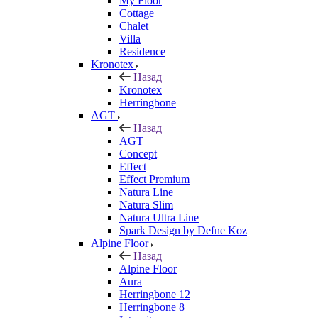
My Floor
Cottage
Chalet
Villa
Residence
Kronotex
Назад
Kronotex
Herringbone
AGT
Назад
AGT
Concept
Effect
Effect Premium
Natura Line
Natura Slim
Natura Ultra Line
Spark Design by Defne Koz
Alpine Floor
Назад
Alpine Floor
Aura
Herringbone 12
Herringbone 8