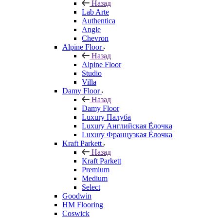
Назад
Lab Arte
Authentica
Angle
Chevron
Alpine Floor
Назад
Alpine Floor
Studio
Villa
Damy Floor
Назад
Damy Floor
Luxury Палуба
Luxury Английская Ёлочка
Luxury Французкая Ёлочка
Kraft Parkett
Назад
Kraft Parkett
Premium
Medium
Select
Goodwin
HM Flooring
Coswick