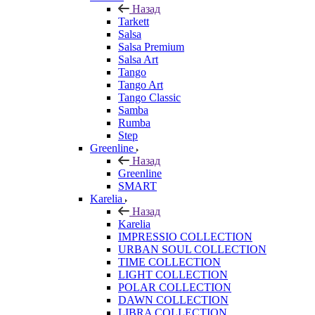
Назад
Tarkett
Salsa
Salsa Premium
Salsa Art
Tango
Tango Art
Tango Classic
Samba
Rumba
Step
Greenline
Назад
Greenline
SMART
Karelia
Назад
Karelia
IMPRESSIO COLLECTION
URBAN SOUL COLLECTION
TIME COLLECTION
LIGHT COLLECTION
POLAR COLLECTION
DAWN COLLECTION
LIBRA COLLECTION