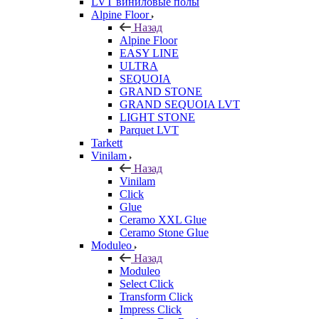
LVT виниловые полы
Alpine Floor
Назад
Alpine Floor
EASY LINE
ULTRA
SEQUOIA
GRAND STONE
GRAND SEQUOIA LVT
LIGHT STONE
Parquet LVT
Tarkett
Vinilam
Назад
Vinilam
Click
Glue
Ceramo XXL Glue
Ceramo Stone Glue
Moduleo
Назад
Moduleo
Select Click
Transform Click
Impress Click