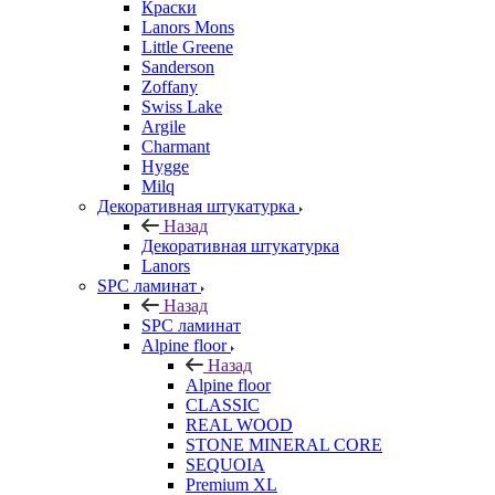
Краски
Lanors Mons
Little Greene
Sanderson
Zoffany
Swiss Lake
Argile
Charmant
Hygge
Milq
Декоративная штукатурка
Назад
Декоративная штукатурка
Lanors
SPC ламинат
Назад
SPC ламинат
Alpine floor
Назад
Alpine floor
CLASSIC
REAL WOOD
STONE MINERAL CORE
SEQUOIA
Premium XL