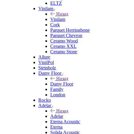
ELTZ
Vinilam
Назад
Vinilam
Cork
Parquet Herringbone
Parquet Chevron
Ceramo Wood
Ceramo XXL
Ceramo Stone
Allure
VinilPol
Steinholz
Damy Floor
Назад
Damy Floor
Family
London
Rocko
Adelar
Назад
Adelar
Eterna Acoustic
Eterna
Solida Acoustic