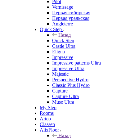
Pilot
Vernissage
Первая сибирская
Первая уральская
Angleterre
Quick Step
Назад
Quick Step
Castle Ultra
Eligna
Impressive
Impressive patterns Ultra
Impressive Ultra
Majestic
Perspective Hydro
Classic Plus Hydro
Capture
Capture Ultra
Muse Ultra
My Step
Rooms
Arteo
Classen
AlixFloor
Назад