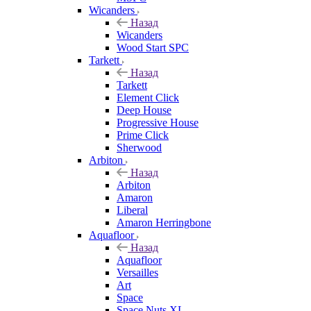
Wicanders
Назад
Wicanders
Wood Start SPC
Tarkett
Назад
Tarkett
Element Click
Deep House
Progressive House
Prime Click
Sherwood
Arbiton
Назад
Arbiton
Amaron
Liberal
Amaron Herringbone
Aquafloor
Назад
Aquafloor
Versailles
Art
Space
Space Nuts XL