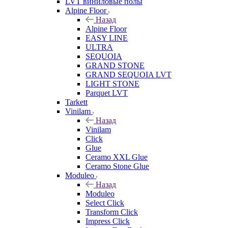
LVT виниловые полы
Alpine Floor
Назад
Alpine Floor
EASY LINE
ULTRA
SEQUOIA
GRAND STONE
GRAND SEQUOIA LVT
LIGHT STONE
Parquet LVT
Tarkett
Vinilam
Назад
Vinilam
Click
Glue
Ceramo XXL Glue
Ceramo Stone Glue
Moduleo
Назад
Moduleo
Select Click
Transform Click
Impress Click