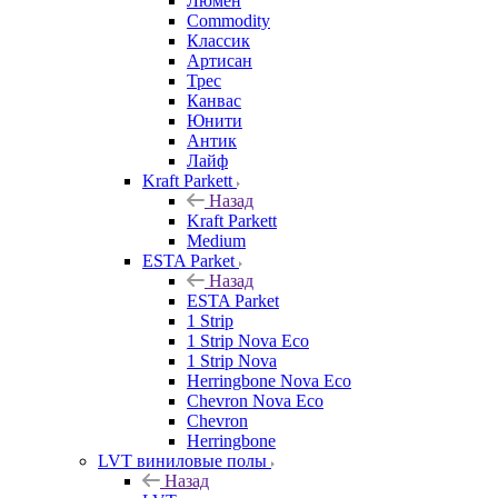
Люмен
Commodity
Классик
Артисан
Трес
Канвас
Юнити
Антик
Лайф
Kraft Parkett
Назад
Kraft Parkett
Medium
ESTA Parket
Назад
ESTA Parket
1 Strip
1 Strip Nova Eco
1 Strip Nova
Herringbone Nova Eco
Chevron Nova Eco
Chevron
Herringbone
LVT виниловые полы
Назад