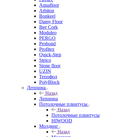
Aquafloor
Arbiton
Bonkeel
Damy Floor
Iber Cork
Moduleo
PERGO
Probond
Profitex
Quick-Step
Steico
Stone floor
UZIN
Тепофол
PolyBlock
Лепнина
Назад
Лепнина
Потолочные плинтусы
Назад
Потолочные плинтусы
HIWOOD
Молдинг
Назад