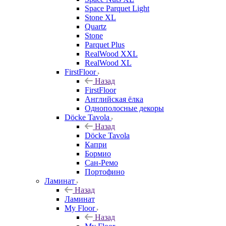
Space Parquet Light
Stone XL
Quartz
Stone
Parquet Plus
RealWood XXL
RealWood XL
FirstFloor
Назад
FirstFloor
Английская ёлка
Однополосные декоры
Döcke Tavola
Назад
Döcke Tavola
Капри
Бормио
Сан-Ремо
Портофино
Ламинат
Назад
Ламинат
My Floor
Назад