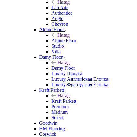
Назад
Lab Arte
Authentica
Angle
Chevron
Alpine Floor
Назад
Alpine Floor
Studio
Villa
Damy Floor
Назад
Damy Floor
Luxury Палуба
Luxury Английская Ёлочка
Luxury Французкая Ёлочка
Kraft Parkett
Назад
Kraft Parkett
Premium
Medium
Select
Goodwin
HM Flooring
Coswick