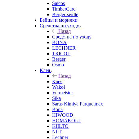
Saicos
TimberCare
Berger-seidle
Бейцы и морилки
Средства по уходу
Назад
Средства по уходу
BONA
LECHNER
TRICOL
Berger
Osmo
Клея
Назад
Клея
Wakol
Vermeister
Sika
Saras Kimiya Parquetmax
Bona
HIWOOD
HOMAKOLL
KIILTO
NPT
Lechner