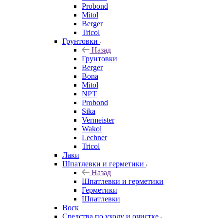
Probond
Mitol
Berger
Tricol
Грунтовки
Назад
Грунтовки
Berger
Bona
Mitol
NPT
Probond
Sika
Vermeister
Wakol
Lechner
Tricol
Лаки
Шпатлевки и герметики
Назад
Шпатлевки и герметики
Герметики
Шпатлевки
Воск
Средства по уходу и очистке