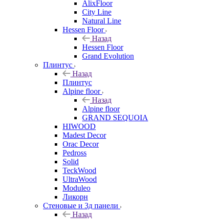
AlixFloor
City Line
Natural Line
Hessen Floor
Назад
Hessen Floor
Grand Evolution
Плинтус
Назад
Плинтус
Alpine floor
Назад
Alpine floor
GRAND SEQUOIA
HIWOOD
Madest Decor
Orac Decor
Pedross
Solid
TeckWood
UltraWood
Moduleo
Ликорн
Стеновые и 3д панели
Назад