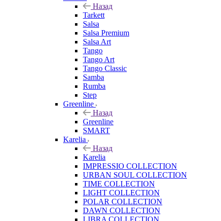
Назад
Tarkett
Salsa
Salsa Premium
Salsa Art
Tango
Tango Art
Tango Classic
Samba
Rumba
Step
Greenline
Назад
Greenline
SMART
Karelia
Назад
Karelia
IMPRESSIO COLLECTION
URBAN SOUL COLLECTION
TIME COLLECTION
LIGHT COLLECTION
POLAR COLLECTION
DAWN COLLECTION
LIBRA COLLECTION