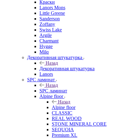
Краски
Lanors Mons
Little Greene
Sanderson
Zoffany
Swiss Lake
Argile
Charmant
Hygge
Milq
Декоративная штукатурка
Назад
Декоративная штукатурка
Lanors
SPC ламинат
Назад
SPC ламинат
Alpine floor
Назад
Alpine floor
CLASSIC
REAL WOOD
STONE MINERAL CORE
SEQUOIA
Premium XL