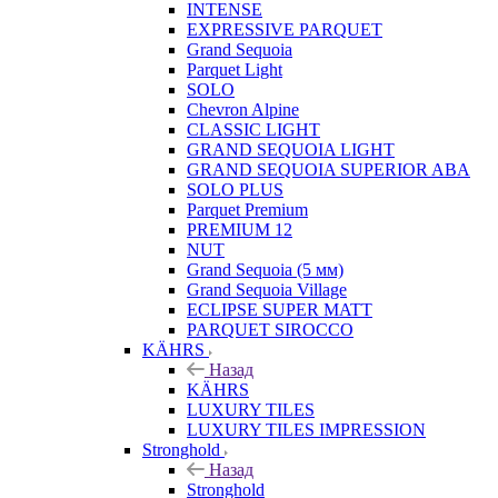
INTENSE
EXPRESSIVE PARQUET
Grand Sequoia
Parquet Light
SOLO
Chevron Alpine
CLASSIC LIGHT
GRAND SEQUOIA LIGHT
GRAND SEQUOIA SUPERIOR ABA
SOLO PLUS
Parquet Premium
PREMIUM 12
NUT
Grand Sequoia (5 мм)
Grand Sequoia Village
ECLIPSE SUPER MATT
PARQUET SIROCCO
KÄHRS
Назад
KÄHRS
LUXURY TILES
LUXURY TILES IMPRESSION
Stronghold
Назад
Stronghold