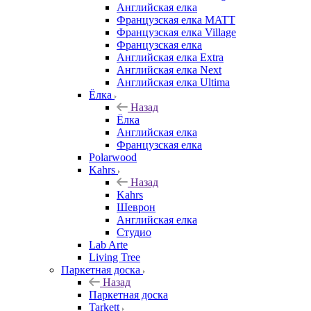
Английская елка
Французская елка MATT
Французская елка Village
Французская елка
Английская елка Extra
Английская елка Next
Английская елка Ultima
Ёлка
Назад
Ёлка
Английская елка
Французская елка
Polarwood
Kahrs
Назад
Kahrs
Шеврон
Английская елка
Студио
Lab Arte
Living Tree
Паркетная доска
Назад
Паркетная доска
Tarkett