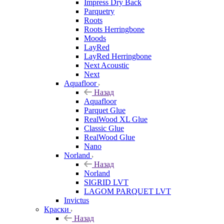
Impress Dry Back
Parquetry
Roots
Roots Herringbone
Moods
LayRed
LayRed Herringbone
Next Acoustic
Next
Aquafloor
Назад
Aquafloor
Parquet Glue
RealWood XL Glue
Classic Glue
RealWood Glue
Nano
Norland
Назад
Norland
SIGRID LVT
LAGOM PARQUET LVT
Invictus
Краски
Назад