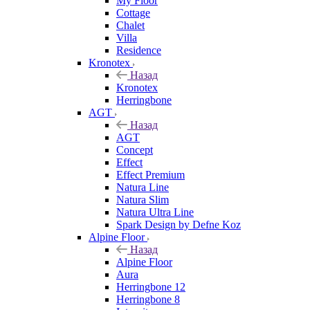
My Floor
Cottage
Chalet
Villa
Residence
Kronotex
Назад
Kronotex
Herringbone
AGT
Назад
AGT
Concept
Effect
Effect Premium
Natura Line
Natura Slim
Natura Ultra Line
Spark Design by Defne Koz
Alpine Floor
Назад
Alpine Floor
Aura
Herringbone 12
Herringbone 8