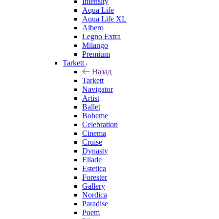
Intensity
Aqua Life
Aqua Life XL
Albero
Legno Extra
Milango
Premium
Tarkett
Назад
Tarkett
Navigator
Artist
Ballet
Boheme
Celebration
Cinema
Cruise
Dynasty
Ellade
Estetica
Forester
Gallery
Nordica
Paradise
Poem