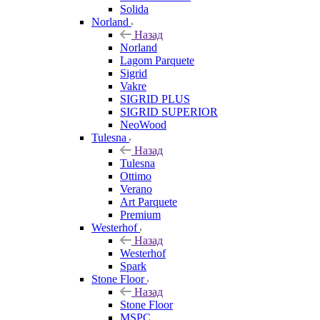
Solida
Norland
Назад
Norland
Lagom Parquete
Sigrid
Vakre
SIGRID PLUS
SIGRID SUPERIOR
NeoWood
Tulesna
Назад
Tulesna
Ottimo
Verano
Art Parquete
Premium
Westerhof
Назад
Westerhof
Spark
Stone Floor
Назад
Stone Floor
MSPC