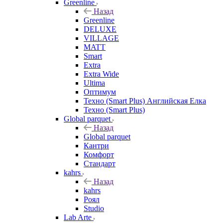
Greenline
Назад
Greenline
DELUXE
VILLAGE
MATT
Smart
Extra
Extra Wide
Ultima
Оптимум
Техно (Smart Plus) Английская Елка
Техно (Smart Plus)
Global parquet
Назад
Global parquet
Кантри
Комфорт
Стандарт
kahrs
Назад
kahrs
Роял
Studio
Lab Arte