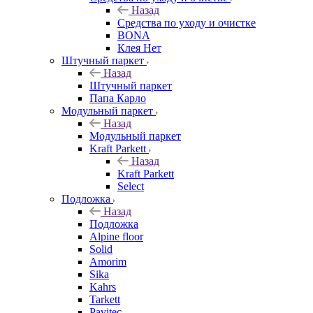
Назад
Средства по уходу и очистке
BONA
Клея Нет
Штучный паркет
Назад
Штучный паркет
Папа Карло
Модульный паркет
Назад
Модульный паркет
Kraft Parkett
Назад
Kraft Parkett
Select
Подложка
Назад
Подложка
Alpine floor
Solid
Amorim
Sika
Kahrs
Tarkett
Pavitec