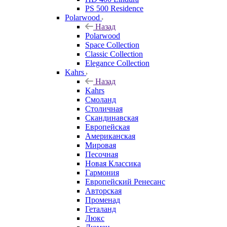
PS 500 Residence
Polarwood
Назад
Polarwood
Space Collection
Classic Collection
Elegance Collection
Kahrs
Назад
Kahrs
Смоланд
Столичная
Скандинавская
Европейская
Американская
Мировая
Песочная
Новая Классика
Гармония
Европейский Ренесанс
Авторская
Променад
Геталанд
Люкс