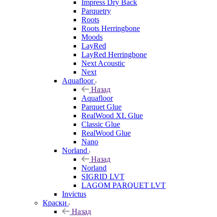
Impress Dry Back
Parquetry
Roots
Roots Herringbone
Moods
LayRed
LayRed Herringbone
Next Acoustic
Next
Aquafloor
Назад
Aquafloor
Parquet Glue
RealWood XL Glue
Classic Glue
RealWood Glue
Nano
Norland
Назад
Norland
SIGRID LVT
LAGOM PARQUET LVT
Invictus
Краски
Назад