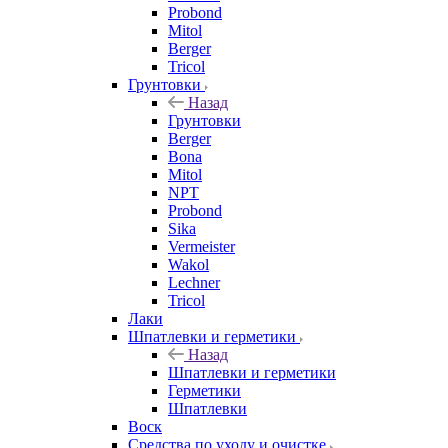
Probond
Mitol
Berger
Tricol
Грунтовки
Назад
Грунтовки
Berger
Bona
Mitol
NPT
Probond
Sika
Vermeister
Wakol
Lechner
Tricol
Лаки
Шпатлевки и герметики
Назад
Шпатлевки и герметики
Герметики
Шпатлевки
Воск
Средства по уходу и очистке