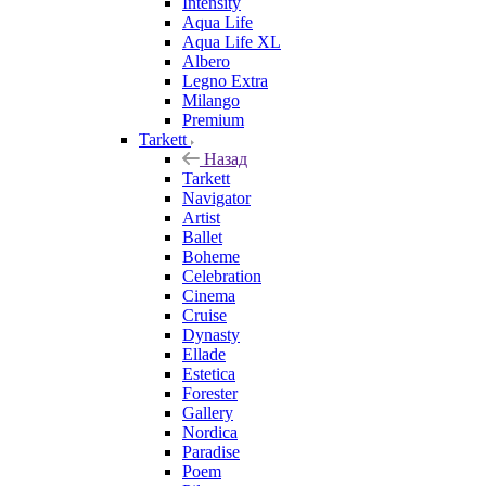
Intensity
Aqua Life
Aqua Life XL
Albero
Legno Extra
Milango
Premium
Tarkett
Назад
Tarkett
Navigator
Artist
Ballet
Boheme
Celebration
Cinema
Cruise
Dynasty
Ellade
Estetica
Forester
Gallery
Nordica
Paradise
Poem