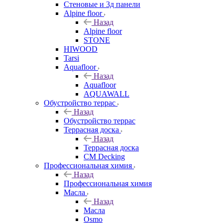
Стеновые и 3д панели
Alpine floor
Назад
Alpine floor
STONE
HIWOOD
Tarsi
Aquafloor
Назад
Aquafloor
AQUAWALL
Обустройство террас
Назад
Обустройство террас
Террасная доска
Назад
Террасная доска
CM Decking
Профессиональная химия
Назад
Профессиональная химия
Масла
Назад
Масла
Osmo