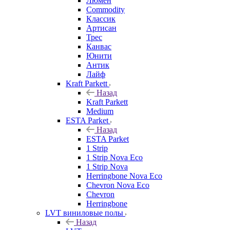
Люмен
Commodity
Классик
Артисан
Трес
Канвас
Юнити
Антик
Лайф
Kraft Parkett
Назад
Kraft Parkett
Medium
ESTA Parket
Назад
ESTA Parket
1 Strip
1 Strip Nova Eco
1 Strip Nova
Herringbone Nova Eco
Chevron Nova Eco
Chevron
Herringbone
LVT виниловые полы
Назад