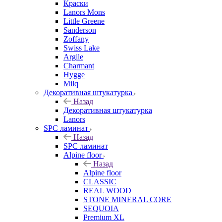
Краски
Lanors Mons
Little Greene
Sanderson
Zoffany
Swiss Lake
Argile
Charmant
Hygge
Milq
Декоративная штукатурка
Назад
Декоративная штукатурка
Lanors
SPC ламинат
Назад
SPC ламинат
Alpine floor
Назад
Alpine floor
CLASSIC
REAL WOOD
STONE MINERAL CORE
SEQUOIA
Premium XL