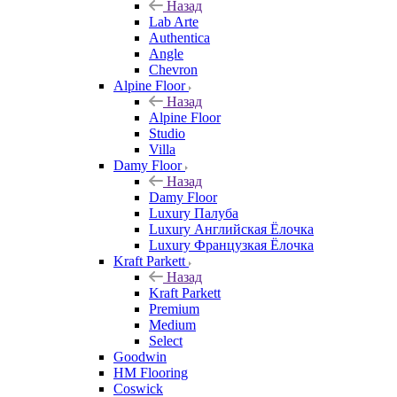
Назад
Lab Arte
Authentica
Angle
Chevron
Alpine Floor
Назад
Alpine Floor
Studio
Villa
Damy Floor
Назад
Damy Floor
Luxury Палуба
Luxury Английская Ёлочка
Luxury Французкая Ёлочка
Kraft Parkett
Назад
Kraft Parkett
Premium
Medium
Select
Goodwin
HM Flooring
Coswick