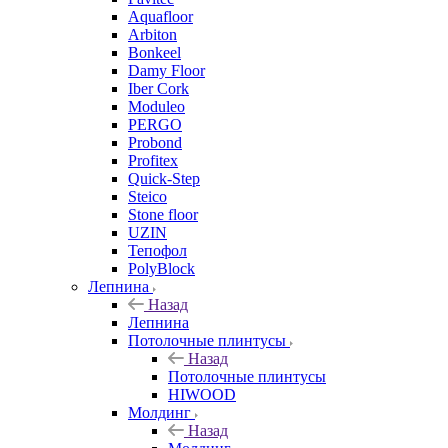
Aquafloor
Arbiton
Bonkeel
Damy Floor
Iber Cork
Moduleo
PERGO
Probond
Profitex
Quick-Step
Steico
Stone floor
UZIN
Тепофол
PolyBlock
Лепнина
Назад
Лепнина
Потолочные плинтусы
Назад
Потолочные плинтусы
HIWOOD
Молдинг
Назад