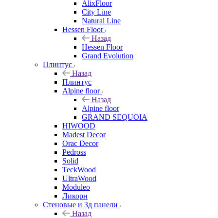
AlixFloor
City Line
Natural Line
Hessen Floor
Назад
Hessen Floor
Grand Evolution
Плинтус
Назад
Плинтус
Alpine floor
Назад
Alpine floor
GRAND SEQUOIA
HIWOOD
Madest Decor
Orac Decor
Pedross
Solid
TeckWood
UltraWood
Moduleo
Ликорн
Стеновые и 3д панели
Назад