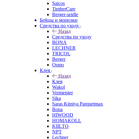
Saicos
TimberCare
Berger-seidle
Бейцы и морилки
Средства по уходу
Назад
Средства по уходу
BONA
LECHNER
TRICOL
Berger
Osmo
Клея
Назад
Клея
Wakol
Vermeister
Sika
Saras Kimiya Parquetmax
Bona
HIWOOD
HOMAKOLL
KIILTO
NPT
Lechner