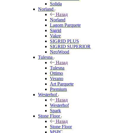
Solida
Norland
Назад
Norland
Lagom Parquete
Sigrid
Vakre
SIGRID PLUS
SIGRID SUPERIOR
NeoWood
Tulesna
Назад
Tulesna
Ottimo
Verano
Art Parquete
Premium
Westerhof
Назад
Westerhof
Spark
Stone Floor
Назад
Stone Floor
MSPC