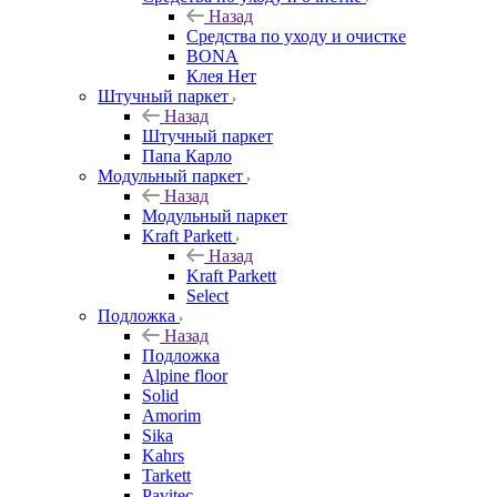
Назад
Средства по уходу и очистке
BONA
Клея Нет
Штучный паркет
Назад
Штучный паркет
Папа Карло
Модульный паркет
Назад
Модульный паркет
Kraft Parkett
Назад
Kraft Parkett
Select
Подложка
Назад
Подложка
Alpine floor
Solid
Amorim
Sika
Kahrs
Tarkett
Pavitec