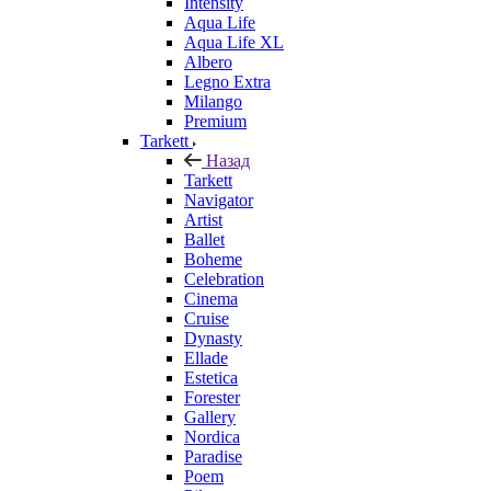
Intensity
Aqua Life
Aqua Life XL
Albero
Legno Extra
Milango
Premium
Tarkett
Назад
Tarkett
Navigator
Artist
Ballet
Boheme
Celebration
Cinema
Cruise
Dynasty
Ellade
Estetica
Forester
Gallery
Nordica
Paradise
Poem