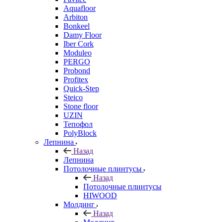
Aquafloor
Arbiton
Bonkeel
Damy Floor
Iber Cork
Moduleo
PERGO
Probond
Profitex
Quick-Step
Steico
Stone floor
UZIN
Тепофол
PolyBlock
Лепнина
Назад
Лепнина
Потолочные плинтусы
Назад
Потолочные плинтусы
HIWOOD
Молдинг
Назад