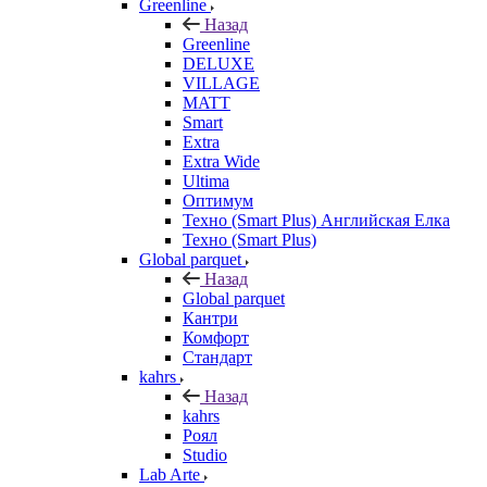
Greenline
Назад
Greenline
DELUXE
VILLAGE
MATT
Smart
Extra
Extra Wide
Ultima
Оптимум
Техно (Smart Plus) Английская Елка
Техно (Smart Plus)
Global parquet
Назад
Global parquet
Кантри
Комфорт
Стандарт
kahrs
Назад
kahrs
Роял
Studio
Lab Arte