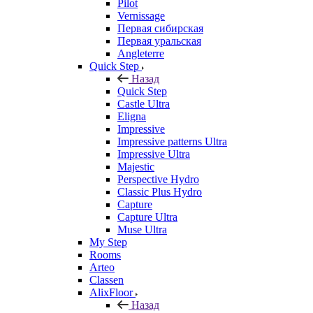
Pilot
Vernissage
Первая сибирская
Первая уральская
Angleterre
Quick Step
Назад
Quick Step
Castle Ultra
Eligna
Impressive
Impressive patterns Ultra
Impressive Ultra
Majestic
Perspective Hydro
Classic Plus Hydro
Capture
Capture Ultra
Muse Ultra
My Step
Rooms
Arteo
Classen
AlixFloor
Назад