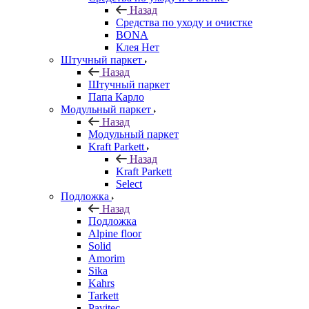
Назад
Средства по уходу и очистке
BONA
Клея Нет
Штучный паркет
Назад
Штучный паркет
Папа Карло
Модульный паркет
Назад
Модульный паркет
Kraft Parkett
Назад
Kraft Parkett
Select
Подложка
Назад
Подложка
Alpine floor
Solid
Amorim
Sika
Kahrs
Tarkett
Pavitec