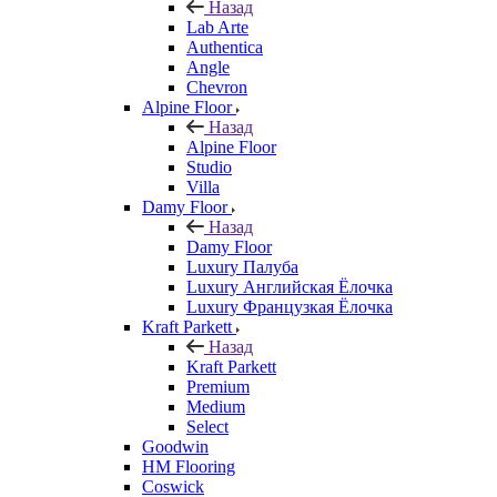
Назад
Lab Arte
Authentica
Angle
Chevron
Alpine Floor
Назад
Alpine Floor
Studio
Villa
Damy Floor
Назад
Damy Floor
Luxury Палуба
Luxury Английская Ёлочка
Luxury Французкая Ёлочка
Kraft Parkett
Назад
Kraft Parkett
Premium
Medium
Select
Goodwin
HM Flooring
Coswick