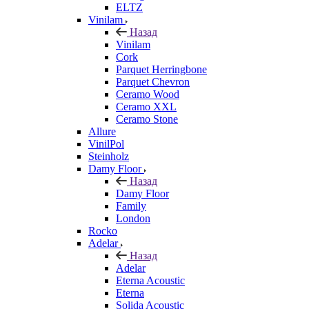
ELTZ
Vinilam
Назад
Vinilam
Cork
Parquet Herringbone
Parquet Chevron
Ceramo Wood
Ceramo XXL
Ceramo Stone
Allure
VinilPol
Steinholz
Damy Floor
Назад
Damy Floor
Family
London
Rocko
Adelar
Назад
Adelar
Eterna Acoustic
Eterna
Solida Acoustic