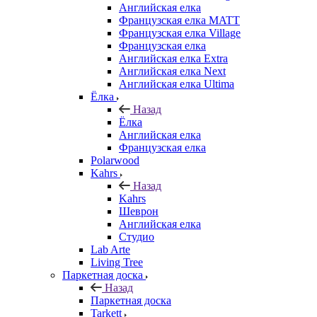
Английская елка
Французская елка MATT
Французская елка Village
Французская елка
Английская елка Extra
Английская елка Next
Английская елка Ultima
Ёлка
Назад
Ёлка
Английская елка
Французская елка
Polarwood
Kahrs
Назад
Kahrs
Шеврон
Английская елка
Студио
Lab Arte
Living Tree
Паркетная доска
Назад
Паркетная доска
Tarkett