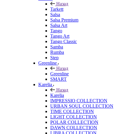
Назад
Tarkett
Salsa
Salsa Premium
Salsa Art
Tango
Tango Art
Tango Classic
Samba
Rumba
Step
Greenline
Назад
Greenline
SMART
Karelia
Назад
Karelia
IMPRESSIO COLLECTION
URBAN SOUL COLLECTION
TIME COLLECTION
LIGHT COLLECTION
POLAR COLLECTION
DAWN COLLECTION
LIBRA COLLECTION