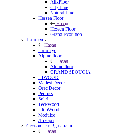
AlixFloor
City Line
Natural Line
Hessen Floor
Назад
Hessen Floor
Grand Evolution
Плинтус
Назад
Плинтус
Alpine floor
Назад
Alpine floor
GRAND SEQUOIA
HIWOOD
Madest Decor
Orac Decor
Pedross
Solid
TeckWood
UltraWood
Moduleo
Ликорн
Стеновые и 3д панели
Назад