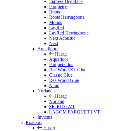
Impress Dry Back
Parquetry
Roots
Roots Herringbone
Moods
LayRed
LayRed Herringbone
Next Acoustic
Next
Aquafloor
Назад
Aquafloor
Parquet Glue
RealWood XL Glue
Classic Glue
RealWood Glue
Nano
Norland
Назад
Norland
SIGRID LVT
LAGOM PARQUET LVT
Invictus
Краски
Назад