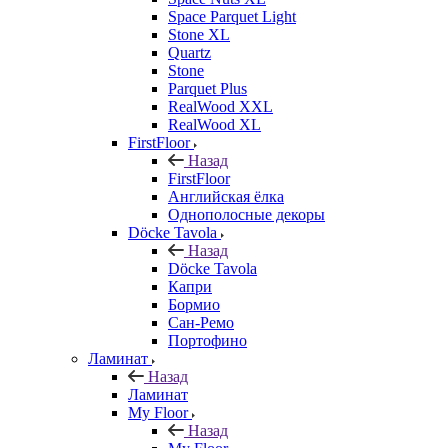
Space Parquet Light
Stone XL
Quartz
Stone
Parquet Plus
RealWood XXL
RealWood XL
FirstFloor
Назад
FirstFloor
Английская ёлка
Однополосные декоры
Döcke Tavola
Назад
Döcke Tavola
Капри
Бормио
Сан-Ремо
Портофино
Ламинат
Назад
Ламинат
My Floor
Назад