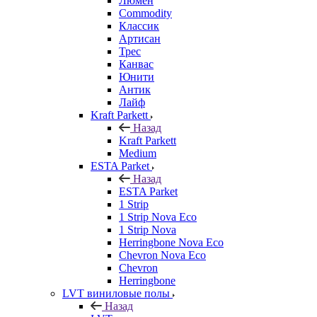
Люмен
Commodity
Классик
Артисан
Трес
Канвас
Юнити
Антик
Лайф
Kraft Parkett
Назад
Kraft Parkett
Medium
ESTA Parket
Назад
ESTA Parket
1 Strip
1 Strip Nova Eco
1 Strip Nova
Herringbone Nova Eco
Chevron Nova Eco
Chevron
Herringbone
LVT виниловые полы
Назад