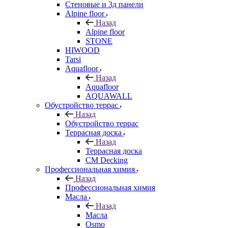
Стеновые и 3д панели
Alpine floor
Назад
Alpine floor
STONE
HIWOOD
Tarsi
Aquafloor
Назад
Aquafloor
AQUAWALL
Обустройство террас
Назад
Обустройство террас
Террасная доска
Назад
Террасная доска
CM Decking
Профессиональная химия
Назад
Профессиональная химия
Масла
Назад
Масла
Osmo