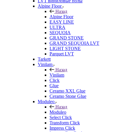
LVT виниловые полы
Alpine Floor
Назад
Alpine Floor
EASY LINE
ULTRA
SEQUOIA
GRAND STONE
GRAND SEQUOIA LVT
LIGHT STONE
Parquet LVT
Tarkett
Vinilam
Назад
Vinilam
Click
Glue
Ceramo XXL Glue
Ceramo Stone Glue
Moduleo
Назад
Moduleo
Select Click
Transform Click
Impress Click