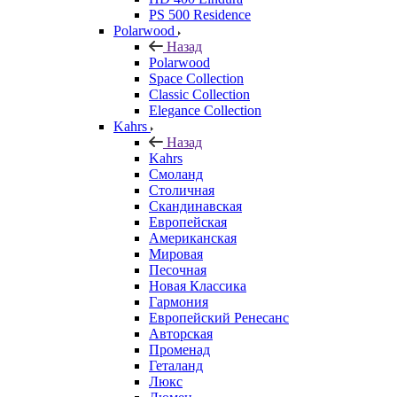
PS 500 Residence
Polarwood
Назад
Polarwood
Space Collection
Classic Collection
Elegance Collection
Kahrs
Назад
Kahrs
Смоланд
Столичная
Скандинавская
Европейская
Американская
Мировая
Песочная
Новая Классика
Гармония
Европейский Ренесанс
Авторская
Променад
Геталанд
Люкс