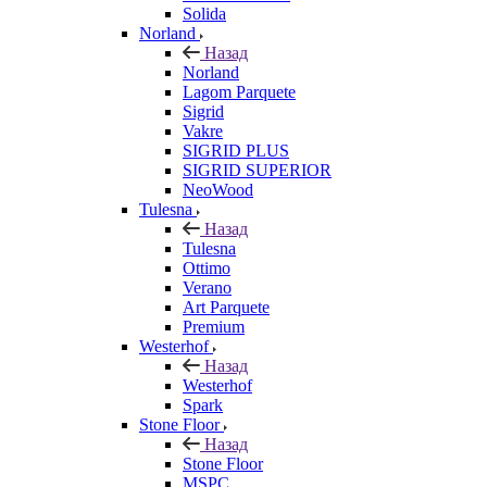
Solida
Norland
Назад
Norland
Lagom Parquete
Sigrid
Vakre
SIGRID PLUS
SIGRID SUPERIOR
NeoWood
Tulesna
Назад
Tulesna
Ottimo
Verano
Art Parquete
Premium
Westerhof
Назад
Westerhof
Spark
Stone Floor
Назад
Stone Floor
MSPC