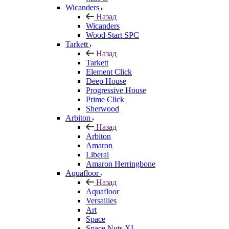
Wicanders
Назад
Wicanders
Wood Start SPC
Tarkett
Назад
Tarkett
Element Click
Deep House
Progressive House
Prime Click
Sherwood
Arbiton
Назад
Arbiton
Amaron
Liberal
Amaron Herringbone
Aquafloor
Назад
Aquafloor
Versailles
Art
Space
Space Nuts XL