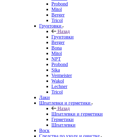
Probond
Mitol
Berger
Tricol
Грунтовки
Назад
Грунтовки
Berger
Bona
Mitol
NPT
Probond
Sika
Vermeister
Wakol
Lechner
Tricol
Лаки
Шпатлевки и герметики
Назад
Шпатлевки и герметики
Герметики
Шпатлевки
Воск
Средства по уходу и очистке