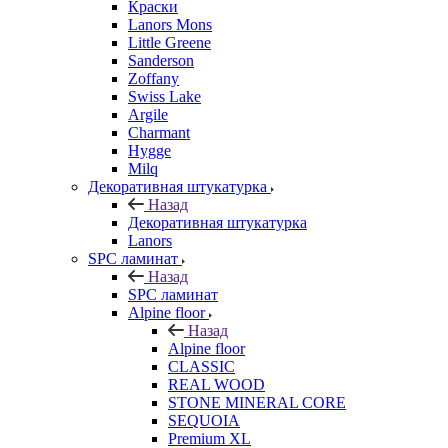
Краски
Lanors Mons
Little Greene
Sanderson
Zoffany
Swiss Lake
Argile
Charmant
Hygge
Milq
Декоративная штукатурка
Назад
Декоративная штукатурка
Lanors
SPC ламинат
Назад
SPC ламинат
Alpine floor
Назад
Alpine floor
CLASSIC
REAL WOOD
STONE MINERAL CORE
SEQUOIA
Premium XL