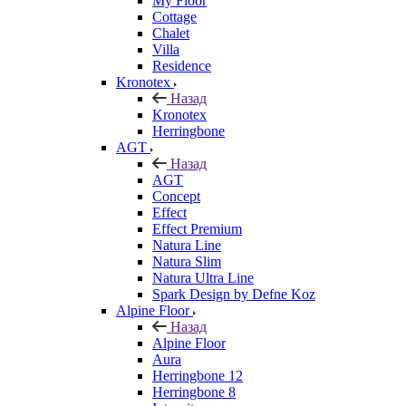
My Floor
Cottage
Chalet
Villa
Residence
Kronotex
Назад
Kronotex
Herringbone
AGT
Назад
AGT
Concept
Effect
Effect Premium
Natura Line
Natura Slim
Natura Ultra Line
Spark Design by Defne Koz
Alpine Floor
Назад
Alpine Floor
Aura
Herringbone 12
Herringbone 8