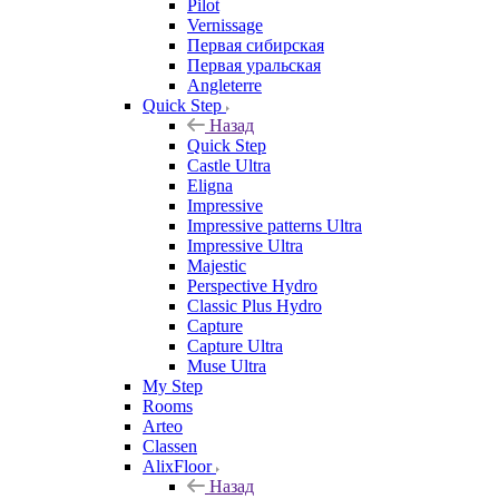
Pilot
Vernissage
Первая сибирская
Первая уральская
Angleterre
Quick Step
Назад
Quick Step
Castle Ultra
Eligna
Impressive
Impressive patterns Ultra
Impressive Ultra
Majestic
Perspective Hydro
Classic Plus Hydro
Capture
Capture Ultra
Muse Ultra
My Step
Rooms
Arteo
Classen
AlixFloor
Назад