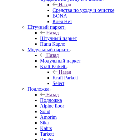
Назад
Средства по уходу и очистке
BONA
Клея Нет
Штучный паркет
Назад
Штучный паркет
Папа Карло
Модульный паркет
Назад
Модульный паркет
Kraft Parkett
Назад
Kraft Parkett
Select
Подложка
Назад
Подложка
Alpine floor
Solid
Amorim
Sika
Kahrs
Tarkett
Pavitec