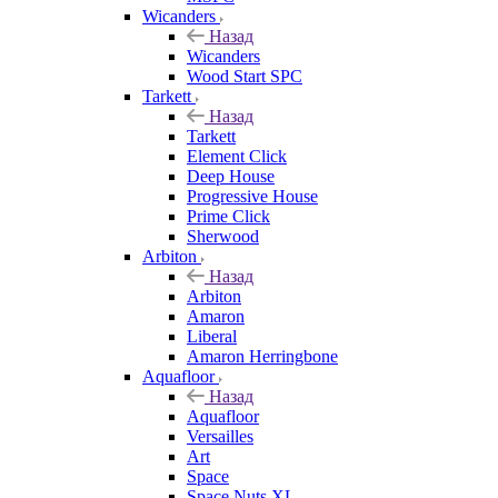
Wicanders
Назад
Wicanders
Wood Start SPC
Tarkett
Назад
Tarkett
Element Click
Deep House
Progressive House
Prime Click
Sherwood
Arbiton
Назад
Arbiton
Amaron
Liberal
Amaron Herringbone
Aquafloor
Назад
Aquafloor
Versailles
Art
Space
Space Nuts XL