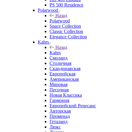
PS 500 Residence
Polarwood
Назад
Polarwood
Space Collection
Classic Collection
Elegance Collection
Kahrs
Назад
Kahrs
Смоланд
Столичная
Скандинавская
Европейская
Американская
Мировая
Песочная
Новая Классика
Гармония
Европейский Ренесанс
Авторская
Променад
Геталанд
Люкс