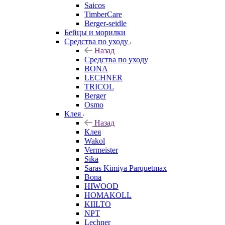
Saicos
TimberCare
Berger-seidle
Бейцы и морилки
Средства по уходу
Назад
Средства по уходу
BONA
LECHNER
TRICOL
Berger
Osmo
Клея
Назад
Клея
Wakol
Vermeister
Sika
Saras Kimiya Parquetmax
Bona
HIWOOD
HOMAKOLL
KIILTO
NPT
Lechner