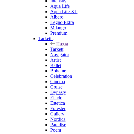
Intensity
Aqua Life
Aqua Life XL
Albero
Legno Extra
Milango
Premium
Tarkett
Назад
Tarkett
Navigator
Artist
Ballet
Boheme
Celebration
Cinema
Cruise
Dynasty
Ellade
Estetica
Forester
Gallery
Nordica
Paradise
Poem