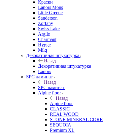
Краски
Lanors Mons
Little Greene
Sanderson
Zoffany
Swiss Lake
Argile
Charmant
Hygge
Milq
Декоративная штукатурка
Назад
Декоративная штукатурка
Lanors
SPC ламинат
Назад
SPC ламинат
Alpine floor
Назад
Alpine floor
CLASSIC
REAL WOOD
STONE MINERAL CORE
SEQUOIA
Premium XL