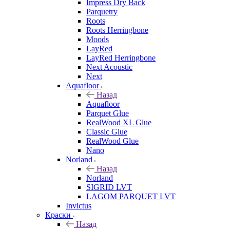
Impress Dry Back
Parquetry
Roots
Roots Herringbone
Moods
LayRed
LayRed Herringbone
Next Acoustic
Next
Aquafloor
Назад
Aquafloor
Parquet Glue
RealWood XL Glue
Classic Glue
RealWood Glue
Nano
Norland
Назад
Norland
SIGRID LVT
LAGOM PARQUET LVT
Invictus
Краски
Назад