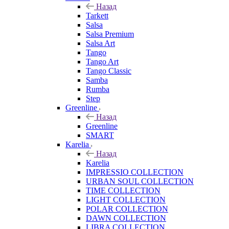
Назад
Tarkett
Salsa
Salsa Premium
Salsa Art
Tango
Tango Art
Tango Classic
Samba
Rumba
Step
Greenline
Назад
Greenline
SMART
Karelia
Назад
Karelia
IMPRESSIO COLLECTION
URBAN SOUL COLLECTION
TIME COLLECTION
LIGHT COLLECTION
POLAR COLLECTION
DAWN COLLECTION
LIBRA COLLECTION