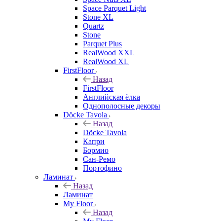
Space Parquet Light
Stone XL
Quartz
Stone
Parquet Plus
RealWood XXL
RealWood XL
FirstFloor
Назад
FirstFloor
Английская ёлка
Однополосные декоры
Döcke Tavola
Назад
Döcke Tavola
Капри
Бормио
Сан-Ремо
Портофино
Ламинат
Назад
Ламинат
My Floor
Назад