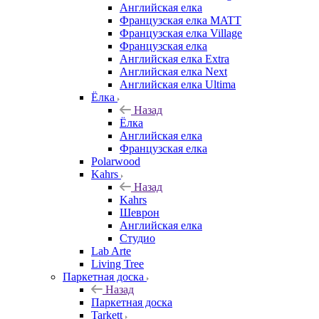
Английская елка
Французская елка MATT
Французская елка Village
Французская елка
Английская елка Extra
Английская елка Next
Английская елка Ultima
Ёлка
Назад
Ёлка
Английская елка
Французская елка
Polarwood
Kahrs
Назад
Kahrs
Шеврон
Английская елка
Студио
Lab Arte
Living Tree
Паркетная доска
Назад
Паркетная доска
Tarkett