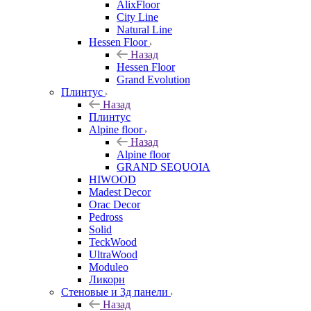
AlixFloor
City Line
Natural Line
Hessen Floor
Назад
Hessen Floor
Grand Evolution
Плинтус
Назад
Плинтус
Alpine floor
Назад
Alpine floor
GRAND SEQUOIA
HIWOOD
Madest Decor
Orac Decor
Pedross
Solid
TeckWood
UltraWood
Moduleo
Ликорн
Стеновые и 3д панели
Назад