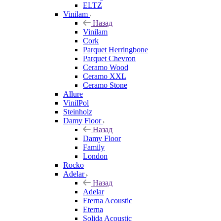
ELTZ
Vinilam
Назад
Vinilam
Cork
Parquet Herringbone
Parquet Chevron
Ceramo Wood
Ceramo XXL
Ceramo Stone
Allure
VinilPol
Steinholz
Damy Floor
Назад
Damy Floor
Family
London
Rocko
Adelar
Назад
Adelar
Eterna Acoustic
Eterna
Solida Acoustic