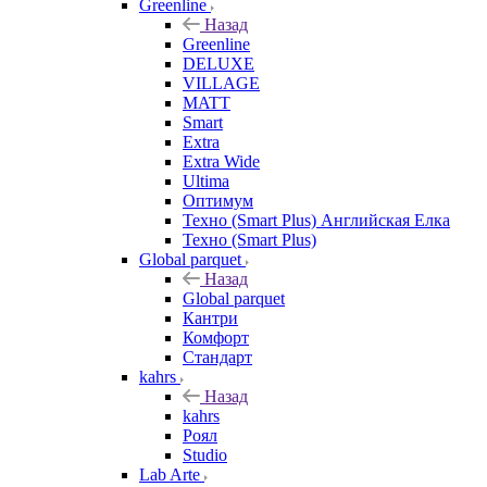
Greenline
Назад
Greenline
DELUXE
VILLAGE
MATT
Smart
Extra
Extra Wide
Ultima
Оптимум
Техно (Smart Plus) Английская Елка
Техно (Smart Plus)
Global parquet
Назад
Global parquet
Кантри
Комфорт
Стандарт
kahrs
Назад
kahrs
Роял
Studio
Lab Arte