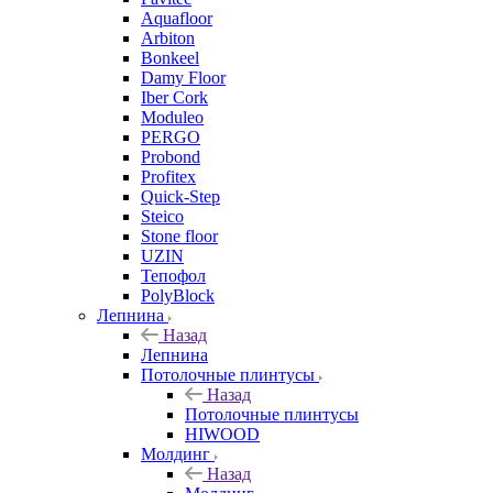
Aquafloor
Arbiton
Bonkeel
Damy Floor
Iber Cork
Moduleo
PERGO
Probond
Profitex
Quick-Step
Steico
Stone floor
UZIN
Тепофол
PolyBlock
Лепнина
Назад
Лепнина
Потолочные плинтусы
Назад
Потолочные плинтусы
HIWOOD
Молдинг
Назад