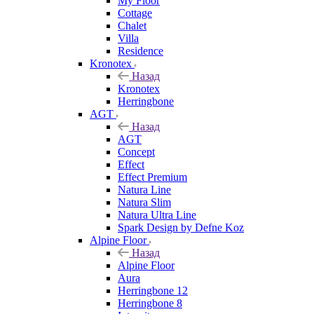
My Floor
Cottage
Chalet
Villa
Residence
Kronotex
Назад
Kronotex
Herringbone
AGT
Назад
AGT
Concept
Effect
Effect Premium
Natura Line
Natura Slim
Natura Ultra Line
Spark Design by Defne Koz
Alpine Floor
Назад
Alpine Floor
Aura
Herringbone 12
Herringbone 8