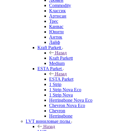
Люмен
Commodity
Классик
Артисан
Трес
Канвас
Юнити
Антик
Лайф
Kraft Parkett
Назад
Kraft Parkett
Medium
ESTA Parket
Назад
ESTA Parket
1 Strip
1 Strip Nova Eco
1 Strip Nova
Herringbone Nova Eco
Chevron Nova Eco
Chevron
Herringbone
LVT виниловые полы
Назад