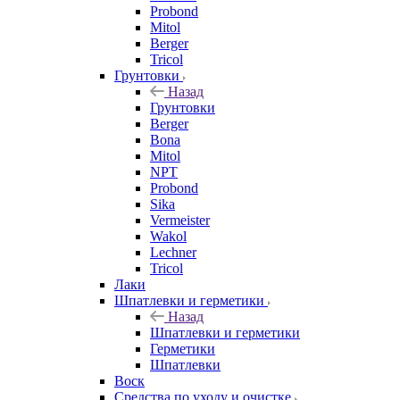
Probond
Mitol
Berger
Tricol
Грунтовки
Назад
Грунтовки
Berger
Bona
Mitol
NPT
Probond
Sika
Vermeister
Wakol
Lechner
Tricol
Лаки
Шпатлевки и герметики
Назад
Шпатлевки и герметики
Герметики
Шпатлевки
Воск
Средства по уходу и очистке