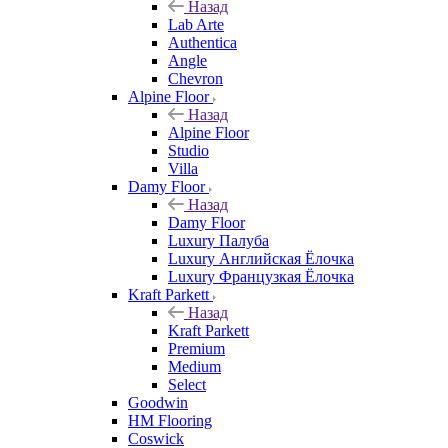
Назад
Lab Arte
Authentica
Angle
Chevron
Alpine Floor
Назад
Alpine Floor
Studio
Villa
Damy Floor
Назад
Damy Floor
Luxury Палуба
Luxury Английская Ёлочка
Luxury Французкая Ёлочка
Kraft Parkett
Назад
Kraft Parkett
Premium
Medium
Select
Goodwin
HM Flooring
Coswick