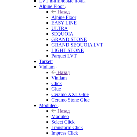
LVT виниловые полы
Alpine Floor
Назад
Alpine Floor
EASY LINE
ULTRA
SEQUOIA
GRAND STONE
GRAND SEQUOIA LVT
LIGHT STONE
Parquet LVT
Tarkett
Vinilam
Назад
Vinilam
Click
Glue
Ceramo XXL Glue
Ceramo Stone Glue
Moduleo
Назад
Moduleo
Select Click
Transform Click
Impress Click