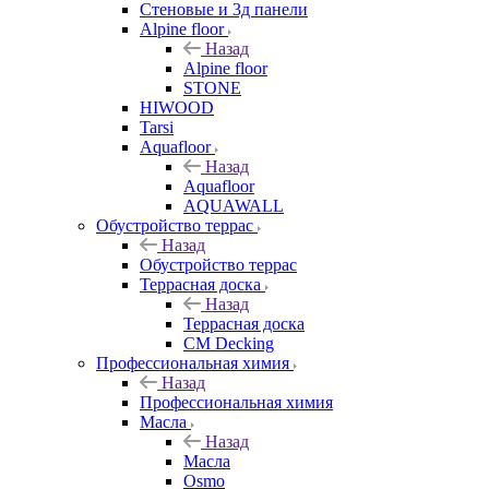
Стеновые и 3д панели
Alpine floor
Назад
Alpine floor
STONE
HIWOOD
Tarsi
Aquafloor
Назад
Aquafloor
AQUAWALL
Обустройство террас
Назад
Обустройство террас
Террасная доска
Назад
Террасная доска
CM Decking
Профессиональная химия
Назад
Профессиональная химия
Масла
Назад
Масла
Osmo