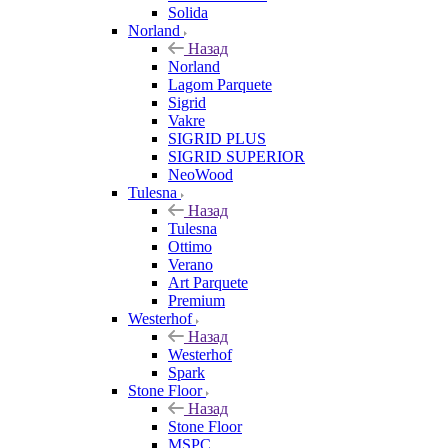
Solida
Norland
Назад
Norland
Lagom Parquete
Sigrid
Vakre
SIGRID PLUS
SIGRID SUPERIOR
NeoWood
Tulesna
Назад
Tulesna
Ottimo
Verano
Art Parquete
Premium
Westerhof
Назад
Westerhof
Spark
Stone Floor
Назад
Stone Floor
MSPC