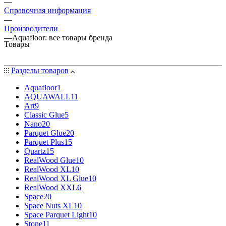
—
Справочная информация
—
Производители
—
Aquafloor: все товары бренда
Товары
Разделы товаров
Aquafloor
1
AQUAWALL
11
Art
9
Classic Glue
5
Nano
20
Parquet Glue
20
Parquet Plus
15
Quartz
15
RealWood Glue
10
RealWood XL
10
RealWood XL Glue
10
RealWood XXL
6
Space
20
Space Nuts XL
10
Space Parquet Light
10
Stone
11