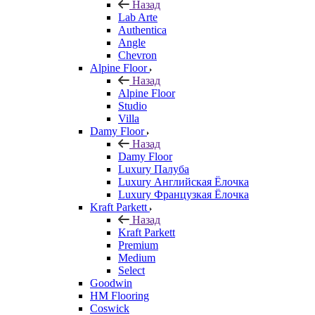
Назад
Lab Arte
Authentica
Angle
Chevron
Alpine Floor
Назад
Alpine Floor
Studio
Villa
Damy Floor
Назад
Damy Floor
Luxury Палуба
Luxury Английская Ёлочка
Luxury Французкая Ёлочка
Kraft Parkett
Назад
Kraft Parkett
Premium
Medium
Select
Goodwin
HM Flooring
Coswick