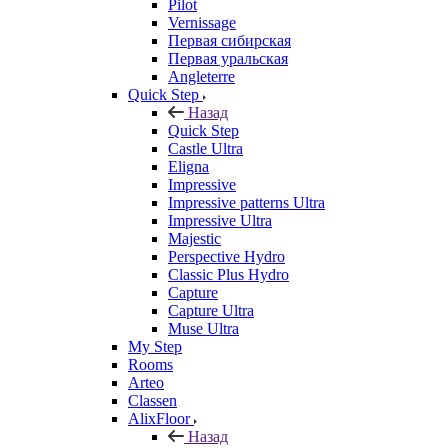
Pilot
Vernissage
Первая сибирская
Первая уральская
Angleterre
Quick Step
Назад
Quick Step
Castle Ultra
Eligna
Impressive
Impressive patterns Ultra
Impressive Ultra
Majestic
Perspective Hydro
Classic Plus Hydro
Capture
Capture Ultra
Muse Ultra
My Step
Rooms
Arteo
Classen
AlixFloor
Назад