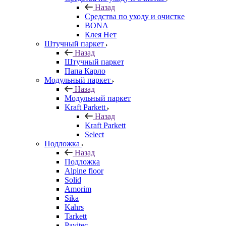
Назад
Средства по уходу и очистке
BONA
Клея Нет
Штучный паркет
Назад
Штучный паркет
Папа Карло
Модульный паркет
Назад
Модульный паркет
Kraft Parkett
Назад
Kraft Parkett
Select
Подложка
Назад
Подложка
Alpine floor
Solid
Amorim
Sika
Kahrs
Tarkett
Pavitec