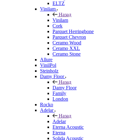
ELTZ
Vinilam
Назад
Vinilam
Cork
Parquet Herringbone
Parquet Chevron
Ceramo Wood
Ceramo XXL
Ceramo Stone
Allure
VinilPol
Steinholz
Damy Floor
Назад
Damy Floor
Family
London
Rocko
Adelar
Назад
Adelar
Eterna Acoustic
Eterna
Solida Acoustic