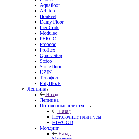
Aquafloor
Arbiton
Bonkeel
Damy Floor
Iber Cork
Moduleo
PERGO
Probond
Profitex
Quick-Step
Steico
Stone floor
UZIN
Тепофол
PolyBlock
Лепнина
Назад
Лепнина
Потолочные плинтусы
Назад
Потолочные плинтусы
HIWOOD
Молдинг
Назад