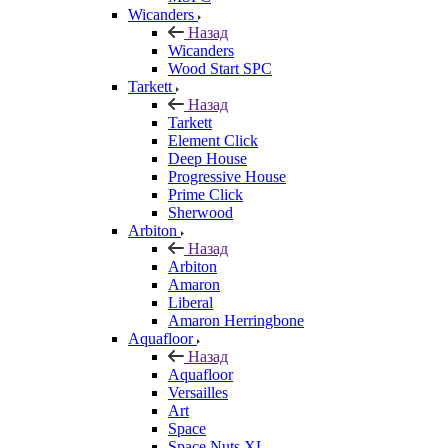
Wicanders
Назад
Wicanders
Wood Start SPC
Tarkett
Назад
Tarkett
Element Click
Deep House
Progressive House
Prime Click
Sherwood
Arbiton
Назад
Arbiton
Amaron
Liberal
Amaron Herringbone
Aquafloor
Назад
Aquafloor
Versailles
Art
Space
Space Nuts XL