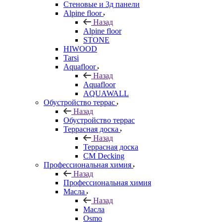
Стеновые и 3д панели
Alpine floor
Назад
Alpine floor
STONE
HIWOOD
Tarsi
Aquafloor
Назад
Aquafloor
AQUAWALL
Обустройство террас
Назад
Обустройство террас
Террасная доска
Назад
Террасная доска
CM Decking
Профессиональная химия
Назад
Профессиональная химия
Масла
Назад
Масла
Osmo