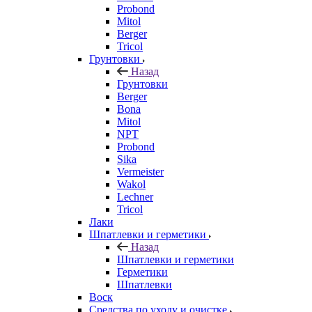
Probond
Mitol
Berger
Tricol
Грунтовки
Назад
Грунтовки
Berger
Bona
Mitol
NPT
Probond
Sika
Vermeister
Wakol
Lechner
Tricol
Лаки
Шпатлевки и герметики
Назад
Шпатлевки и герметики
Герметики
Шпатлевки
Воск
Средства по уходу и очистке