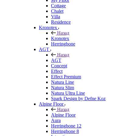
My Floor
Cottage
Chalet
Villa
Residence
Kronotex
Назад
Kronotex
Herringbone
AGT
Назад
AGT
Concept
Effect
Effect Premium
Natura Line
Natura Slim
Natura Ultra Line
Spark Design by Defne Koz
Alpine Floor
Назад
Alpine Floor
Aura
Herringbone 12
Herringbone 8