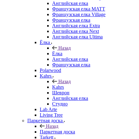
Английская елка
Французская елка MATT
Французская елка Village
Французская елка
Английская елка Extra
Английская елка Next
Английская елка Ultima
Ёлка
Назад
Ёлка
Английская елка
Французская елка
Polarwood
Kahrs
Назад
Kahrs
Шеврон
Английская елка
Студио
Lab Arte
Living Tree
Паркетная доска
Назад
Паркетная доска
Tarkett