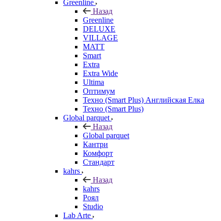
Greenline
Назад
Greenline
DELUXE
VILLAGE
MATT
Smart
Extra
Extra Wide
Ultima
Оптимум
Техно (Smart Plus) Английская Елка
Техно (Smart Plus)
Global parquet
Назад
Global parquet
Кантри
Комфорт
Стандарт
kahrs
Назад
kahrs
Роял
Studio
Lab Arte