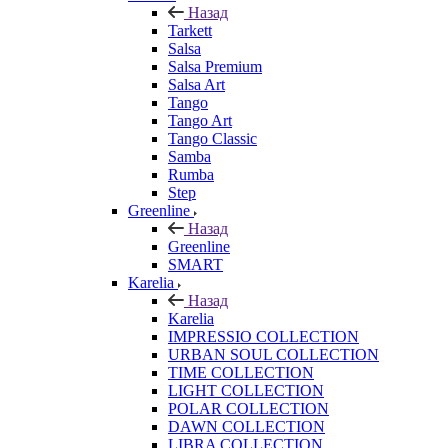
Назад
Tarkett
Salsa
Salsa Premium
Salsa Art
Tango
Tango Art
Tango Classic
Samba
Rumba
Step
Greenline
Назад
Greenline
SMART
Karelia
Назад
Karelia
IMPRESSIO COLLECTION
URBAN SOUL COLLECTION
TIME COLLECTION
LIGHT COLLECTION
POLAR COLLECTION
DAWN COLLECTION
LIBRA COLLECTION