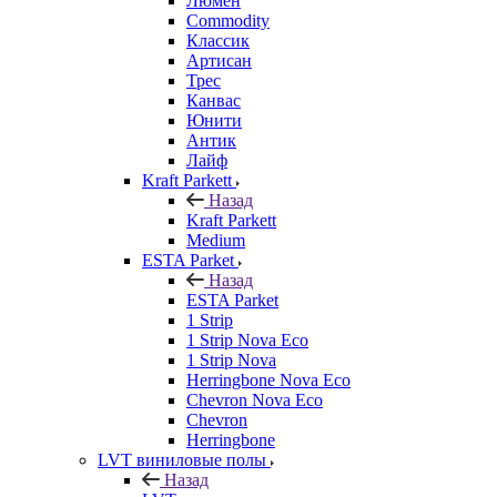
Люмен
Commodity
Классик
Артисан
Трес
Канвас
Юнити
Антик
Лайф
Kraft Parkett
Назад
Kraft Parkett
Medium
ESTA Parket
Назад
ESTA Parket
1 Strip
1 Strip Nova Eco
1 Strip Nova
Herringbone Nova Eco
Chevron Nova Eco
Chevron
Herringbone
LVT виниловые полы
Назад