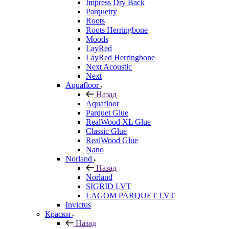
Impress Dry Back
Parquetry
Roots
Roots Herringbone
Moods
LayRed
LayRed Herringbone
Next Acoustic
Next
Aquafloor
Назад
Aquafloor
Parquet Glue
RealWood XL Glue
Classic Glue
RealWood Glue
Nano
Norland
Назад
Norland
SIGRID LVT
LAGOM PARQUET LVT
Invictus
Краски
Назад