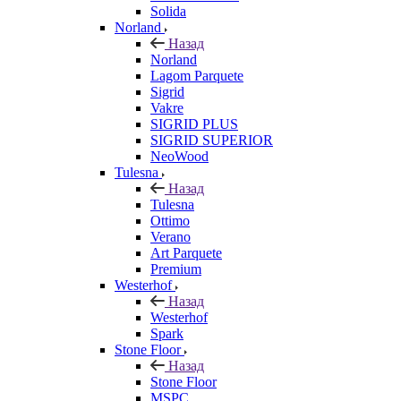
Solida
Norland
Назад
Norland
Lagom Parquete
Sigrid
Vakre
SIGRID PLUS
SIGRID SUPERIOR
NeoWood
Tulesna
Назад
Tulesna
Ottimo
Verano
Art Parquete
Premium
Westerhof
Назад
Westerhof
Spark
Stone Floor
Назад
Stone Floor
MSPC