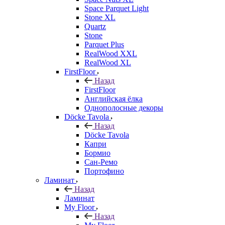
Space Parquet Light
Stone XL
Quartz
Stone
Parquet Plus
RealWood XXL
RealWood XL
FirstFloor
Назад
FirstFloor
Английская ёлка
Однополосные декоры
Döcke Tavola
Назад
Döcke Tavola
Капри
Бормио
Сан-Ремо
Портофино
Ламинат
Назад
Ламинат
My Floor
Назад