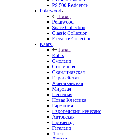
PS 500 Residence
Polarwood
Назад
Polarwood
Space Collection
Classic Collection
Elegance Collection
Kahrs
Назад
Kahrs
Смоланд
Столичная
Скандинавская
Европейская
Американская
Мировая
Песочная
Новая Классика
Гармония
Европейский Ренесанс
Авторская
Променад
Геталанд
Люкс