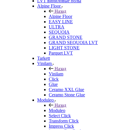
LVT виниловые полы
Alpine Floor
Назад
Alpine Floor
EASY LINE
ULTRA
SEQUOIA
GRAND STONE
GRAND SEQUOIA LVT
LIGHT STONE
Parquet LVT
Tarkett
Vinilam
Назад
Vinilam
Click
Glue
Ceramo XXL Glue
Ceramo Stone Glue
Moduleo
Назад
Moduleo
Select Click
Transform Click
Impress Click