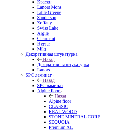
Краски
Lanors Mons
Little Greene
Sanderson
Zoffany
Swiss Lake
Argile
Charmant
Hygge
Milq
Декоративная штукатурка
Назад
Декоративная штукатурка
Lanors
SPC ламинат
Назад
SPC ламинат
Alpine floor
Назад
Alpine floor
CLASSIC
REAL WOOD
STONE MINERAL CORE
SEQUOIA
Premium XL