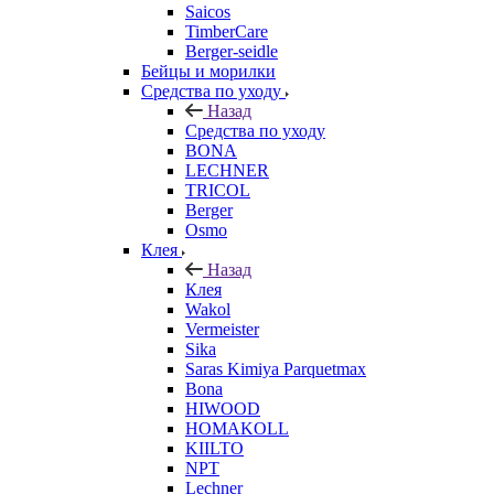
Saicos
TimberCare
Berger-seidle
Бейцы и морилки
Средства по уходу
Назад
Средства по уходу
BONA
LECHNER
TRICOL
Berger
Osmo
Клея
Назад
Клея
Wakol
Vermeister
Sika
Saras Kimiya Parquetmax
Bona
HIWOOD
HOMAKOLL
KIILTO
NPT
Lechner