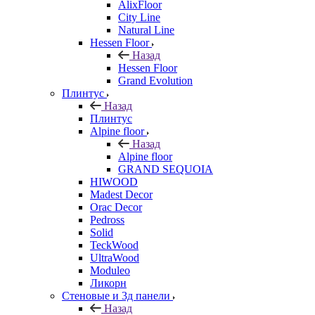
AlixFloor
City Line
Natural Line
Hessen Floor
Назад
Hessen Floor
Grand Evolution
Плинтус
Назад
Плинтус
Alpine floor
Назад
Alpine floor
GRAND SEQUOIA
HIWOOD
Madest Decor
Orac Decor
Pedross
Solid
TeckWood
UltraWood
Moduleo
Ликорн
Стеновые и 3д панели
Назад