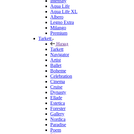
Intensity
Aqua Life
Aqua Life XL
Albero
Legno Extra
Milango
Premium
Tarkett
Назад
Tarkett
Navigator
Artist
Ballet
Boheme
Celebration
Cinema
Cruise
Dynasty
Ellade
Estetica
Forester
Gallery
Nordica
Paradise
Poem