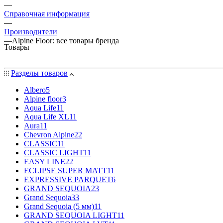
—
Справочная информация
—
Производители
—
Alpine Floor: все товары бренда
Товары
Разделы товаров
Albero
5
Alpine floor
3
Aqua Life
11
Aqua Life XL
11
Aura
11
Chevron Alpine
22
CLASSIC
11
CLASSIC LIGHT
11
EASY LINE
22
ECLIPSE SUPER MATT
11
EXPRESSIVE PARQUET
6
GRAND SEQUOIA
23
Grand Sequoia
33
Grand Sequoia (5 мм)
11
GRAND SEQUOIA LIGHT
11