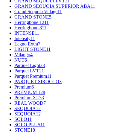
GRAND SEQUOIA LVT
11
GRAND SEQUOIA SUPERIOR ABA
11
Grand Sequoia Village
11
GRAND STONE
5
Herringbone 12
11
Herringbone 8
11
INTENSE
11
Intensity
11
Legno Extra
7
LIGHT STONE
11
Milango
4
NUT
6
Parquet Light
33
Parquet LVT
21
Parquet Premium
11
PARQUET SIROCCO
3
Premium
6
PREMIUM 12
8
Premium XL
33
REAL WOOD
7
SEQUOIA
12
SEQUOIA
12
SOLO
11
SOLO PLUS
11
STONE
18