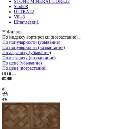
STONE MINERAL CORE
22
Studio
8
ULTRA
22
Villa
8
Шпатлевки
1
Фильтр
По индексу сортировки (возрастание)
По популярности (убывание)
По популярности (возрастание)
По алфавиту (убывание)
По алфавиту (возрастание)
По цене (убывание)
По цене (возрастание)