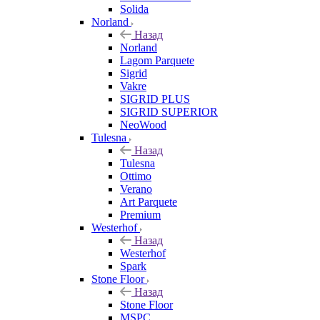
Solida
Norland
Назад
Norland
Lagom Parquete
Sigrid
Vakre
SIGRID PLUS
SIGRID SUPERIOR
NeoWood
Tulesna
Назад
Tulesna
Ottimo
Verano
Art Parquete
Premium
Westerhof
Назад
Westerhof
Spark
Stone Floor
Назад
Stone Floor
MSPC