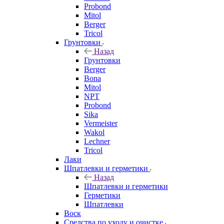
Probond
Mitol
Berger
Tricol
Грунтовки
Назад
Грунтовки
Berger
Bona
Mitol
NPT
Probond
Sika
Vermeister
Wakol
Lechner
Tricol
Лаки
Шпатлевки и герметики
Назад
Шпатлевки и герметики
Герметики
Шпатлевки
Воск
Средства по уходу и очистке