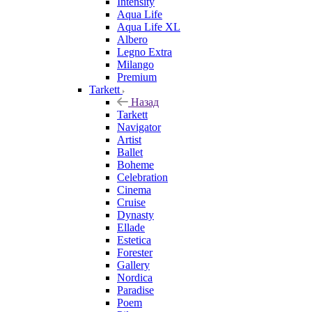
Intensity
Aqua Life
Aqua Life XL
Albero
Legno Extra
Milango
Premium
Tarkett
Назад
Tarkett
Navigator
Artist
Ballet
Boheme
Celebration
Cinema
Cruise
Dynasty
Ellade
Estetica
Forester
Gallery
Nordica
Paradise
Poem