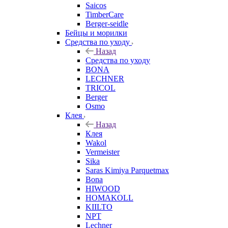
Saicos
TimberCare
Berger-seidle
Бейцы и морилки
Средства по уходу
Назад
Средства по уходу
BONA
LECHNER
TRICOL
Berger
Osmo
Клея
Назад
Клея
Wakol
Vermeister
Sika
Saras Kimiya Parquetmax
Bona
HIWOOD
HOMAKOLL
KIILTO
NPT
Lechner