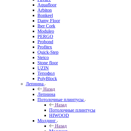
Aquafloor
Arbiton
Bonkeel
Damy Floor
Iber Cork
Moduleo
PERGO
Probond
Profitex
Quick-Step
Steico
Stone floor
UZIN
Тепофол
PolyBlock
Лепнина
Назад
Лепнина
Потолочные плинтусы
Назад
Потолочные плинтусы
HIWOOD
Молдинг
Назад