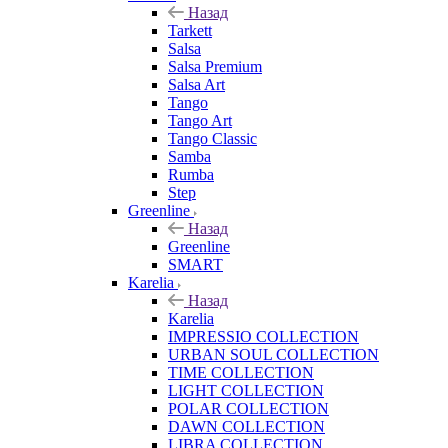
Назад
Tarkett
Salsa
Salsa Premium
Salsa Art
Tango
Tango Art
Tango Classic
Samba
Rumba
Step
Greenline
Назад
Greenline
SMART
Karelia
Назад
Karelia
IMPRESSIO COLLECTION
URBAN SOUL COLLECTION
TIME COLLECTION
LIGHT COLLECTION
POLAR COLLECTION
DAWN COLLECTION
LIBRA COLLECTION