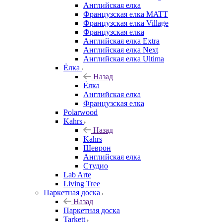
Английская елка
Французская елка MATT
Французская елка Village
Французская елка
Английская елка Extra
Английская елка Next
Английская елка Ultima
Ёлка
Назад
Ёлка
Английская елка
Французская елка
Polarwood
Kahrs
Назад
Kahrs
Шеврон
Английская елка
Студио
Lab Arte
Living Tree
Паркетная доска
Назад
Паркетная доска
Tarkett