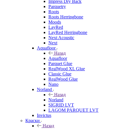
Impress Dry Back
Parquetry
Roots
Roots Herringbone
Moods
LayRed
LayRed Herringbone
Next Acoustic
Next
Aquafloor
Назад
Aquafloor
Parquet Glue
RealWood XL Glue
Classic Glue
RealWood Glue
Nano
Norland
Назад
Norland
SIGRID LVT
LAGOM PARQUET LVT
Invictus
Краски
Назад