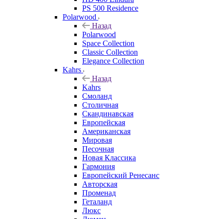
PS 500 Residence
Polarwood
Назад
Polarwood
Space Collection
Classic Collection
Elegance Collection
Kahrs
Назад
Kahrs
Смоланд
Столичная
Скандинавская
Европейская
Американская
Мировая
Песочная
Новая Классика
Гармония
Европейский Ренесанс
Авторская
Променад
Геталанд
Люкс