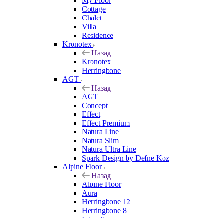
My Floor
Cottage
Chalet
Villa
Residence
Kronotex
Назад
Kronotex
Herringbone
AGT
Назад
AGT
Concept
Effect
Effect Premium
Natura Line
Natura Slim
Natura Ultra Line
Spark Design by Defne Koz
Alpine Floor
Назад
Alpine Floor
Aura
Herringbone 12
Herringbone 8