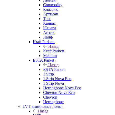
Люмен
Commodity
Классик
Артисан
Трес
Канвас
Юнити
Антик
Лайф
Kraft Parkett
Назад
Kraft Parkett
Medium
ESTA Parket
Назад
ESTA Parket
1 Strip
1 Strip Nova Eco
1 Strip Nova
Herringbone Nova Eco
Chevron Nova Eco
Chevron
Herringbone
LVT виниловые полы
Назад