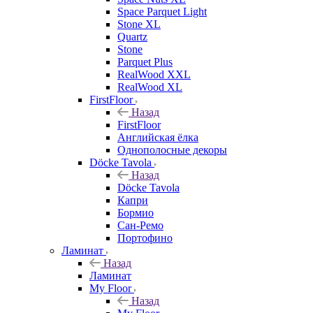
Space Parquet Light
Stone XL
Quartz
Stone
Parquet Plus
RealWood XXL
RealWood XL
FirstFloor
Назад
FirstFloor
Английская ёлка
Однополосные декоры
Döcke Tavola
Назад
Döcke Tavola
Капри
Бормио
Сан-Ремо
Портофино
Ламинат
Назад
Ламинат
My Floor
Назад