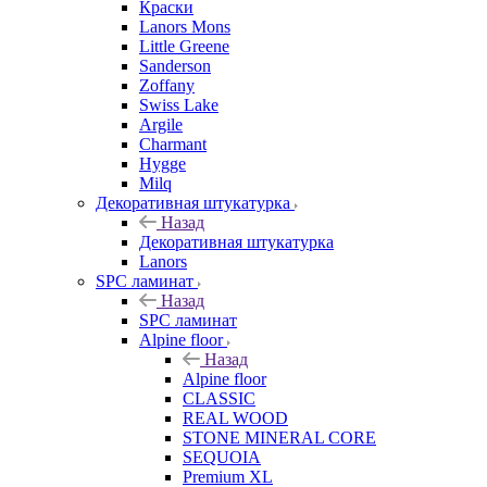
Краски
Lanors Mons
Little Greene
Sanderson
Zoffany
Swiss Lake
Argile
Charmant
Hygge
Milq
Декоративная штукатурка
Назад
Декоративная штукатурка
Lanors
SPC ламинат
Назад
SPC ламинат
Alpine floor
Назад
Alpine floor
CLASSIC
REAL WOOD
STONE MINERAL CORE
SEQUOIA
Premium XL