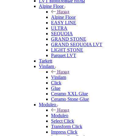
LVT виниловые полы
Alpine Floor
Назад
Alpine Floor
EASY LINE
ULTRA
SEQUOIA
GRAND STONE
GRAND SEQUOIA LVT
LIGHT STONE
Parquet LVT
Tarkett
Vinilam
Назад
Vinilam
Click
Glue
Ceramo XXL Glue
Ceramo Stone Glue
Moduleo
Назад
Moduleo
Select Click
Transform Click
Impress Click