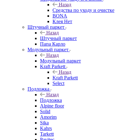
Назад
Средства по уходу и очистке
BONA
Клея Нет
Штучный паркет
Назад
Штучный паркет
Папа Карло
Модульный паркет
Назад
Модульный паркет
Kraft Parkett
Назад
Kraft Parkett
Select
Подложка
Назад
Подложка
Alpine floor
Solid
Amorim
Sika
Kahrs
Tarkett
Pavitec