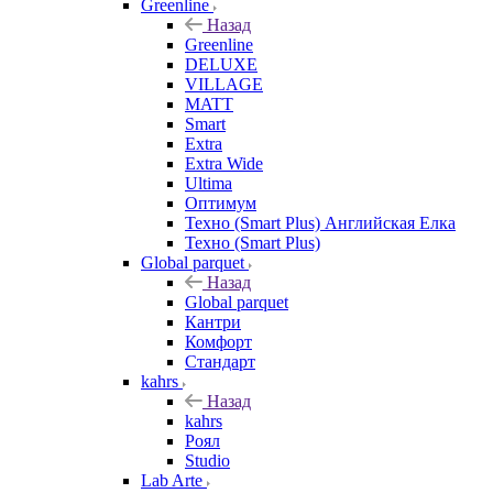
Greenline
Назад
Greenline
DELUXE
VILLAGE
MATT
Smart
Extra
Extra Wide
Ultima
Оптимум
Техно (Smart Plus) Английская Елка
Техно (Smart Plus)
Global parquet
Назад
Global parquet
Кантри
Комфорт
Стандарт
kahrs
Назад
kahrs
Роял
Studio
Lab Arte