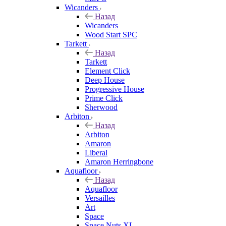
Wicanders
Назад
Wicanders
Wood Start SPC
Tarkett
Назад
Tarkett
Element Click
Deep House
Progressive House
Prime Click
Sherwood
Arbiton
Назад
Arbiton
Amaron
Liberal
Amaron Herringbone
Aquafloor
Назад
Aquafloor
Versailles
Art
Space
Space Nuts XL