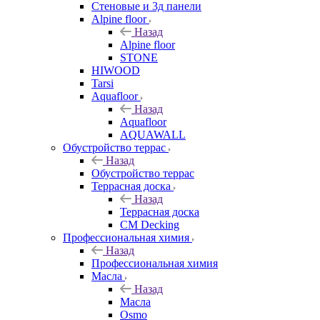
Стеновые и 3д панели
Alpine floor
Назад
Alpine floor
STONE
HIWOOD
Tarsi
Aquafloor
Назад
Aquafloor
AQUAWALL
Обустройство террас
Назад
Обустройство террас
Террасная доска
Назад
Террасная доска
CM Decking
Профессиональная химия
Назад
Профессиональная химия
Масла
Назад
Масла
Osmo