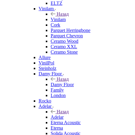
ELTZ
Vinilam
Назад
Vinilam
Cork
Parquet Herringbone
Parquet Chevron
Ceramo Wood
Ceramo XXL
Ceramo Stone
Allure
VinilPol
Steinholz
Damy Floor
Назад
Damy Floor
Family
London
Rocko
Adelar
Назад
Adelar
Eterna Acoustic
Eterna
Solida Acoustic