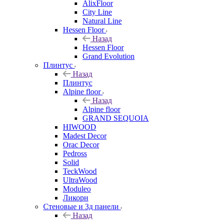
AlixFloor
City Line
Natural Line
Hessen Floor
Назад
Hessen Floor
Grand Evolution
Плинтус
Назад
Плинтус
Alpine floor
Назад
Alpine floor
GRAND SEQUOIA
HIWOOD
Madest Decor
Orac Decor
Pedross
Solid
TeckWood
UltraWood
Moduleo
Ликорн
Стеновые и 3д панели
Назад