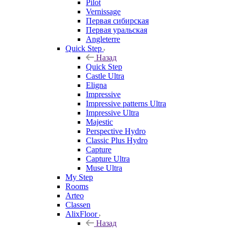
Pilot
Vernissage
Первая сибирская
Первая уральская
Angleterre
Quick Step
Назад
Quick Step
Castle Ultra
Eligna
Impressive
Impressive patterns Ultra
Impressive Ultra
Majestic
Perspective Hydro
Classic Plus Hydro
Capture
Capture Ultra
Muse Ultra
My Step
Rooms
Arteo
Classen
AlixFloor
Назад