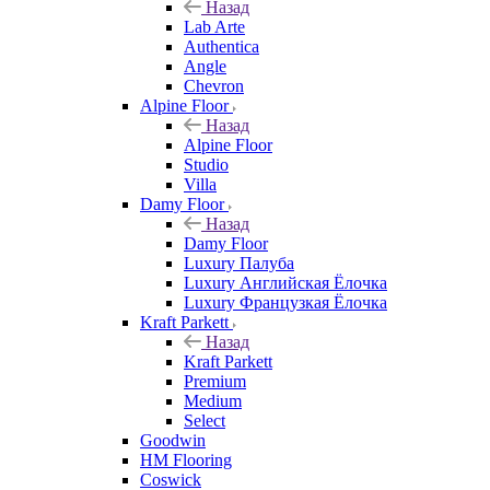
Назад
Lab Arte
Authentica
Angle
Chevron
Alpine Floor
Назад
Alpine Floor
Studio
Villa
Damy Floor
Назад
Damy Floor
Luxury Палуба
Luxury Английская Ёлочка
Luxury Французкая Ёлочка
Kraft Parkett
Назад
Kraft Parkett
Premium
Medium
Select
Goodwin
HM Flooring
Coswick