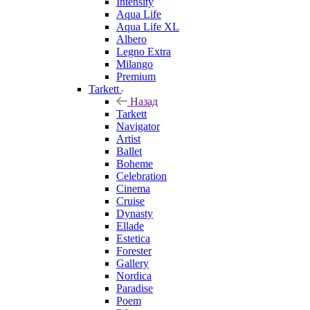
Intensity
Aqua Life
Aqua Life XL
Albero
Legno Extra
Milango
Premium
Tarkett
Назад
Tarkett
Navigator
Artist
Ballet
Boheme
Celebration
Cinema
Cruise
Dynasty
Ellade
Estetica
Forester
Gallery
Nordica
Paradise
Poem