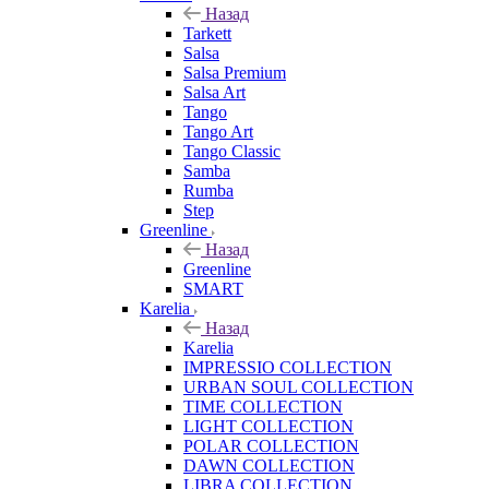
Назад
Tarkett
Salsa
Salsa Premium
Salsa Art
Tango
Tango Art
Tango Classic
Samba
Rumba
Step
Greenline
Назад
Greenline
SMART
Karelia
Назад
Karelia
IMPRESSIO COLLECTION
URBAN SOUL COLLECTION
TIME COLLECTION
LIGHT COLLECTION
POLAR COLLECTION
DAWN COLLECTION
LIBRA COLLECTION