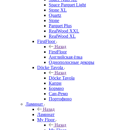
Space Parquet Light
Stone XL
Quartz
Stone
Parquet Plus
RealWood XXL
RealWood XL
FirstFloor
Назад
FirstFloor
Английская ёлка
Однополосные декоры
Döcke Tavola
Назад
Döcke Tavola
Капри
Бормио
Сан-Ремо
Портофино
Ламинат
Назад
Ламинат
My Floor
Назад