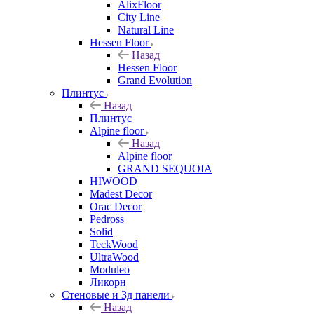
AlixFloor
City Line
Natural Line
Hessen Floor
Назад
Hessen Floor
Grand Evolution
Плинтус
Назад
Плинтус
Alpine floor
Назад
Alpine floor
GRAND SEQUOIA
HIWOOD
Madest Decor
Orac Decor
Pedross
Solid
TeckWood
UltraWood
Moduleo
Ликорн
Стеновые и 3д панели
Назад