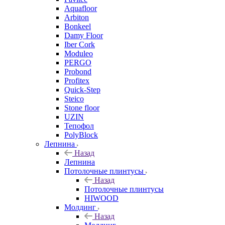
Aquafloor
Arbiton
Bonkeel
Damy Floor
Iber Cork
Moduleo
PERGO
Probond
Profitex
Quick-Step
Steico
Stone floor
UZIN
Тепофол
PolyBlock
Лепнина
Назад
Лепнина
Потолочные плинтусы
Назад
Потолочные плинтусы
HIWOOD
Молдинг
Назад