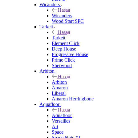
Wicanders
Назад
Wicanders
Wood Start SPC
Tarkett
Назад
Tarkett
Element Click
Deep House
Progressive House
Prime Click
Sherwood
Arbiton
Назад
Arbiton
Amaron
Liberal
Amaron Herringbone
Aquafloor
Назад
Aquafloor
Versailles
Art
Space
Space Nuts XL