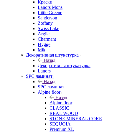
Краски
Lanors Mons
Little Greene
Sanderson
Zoffany
Swiss Lake
Argile
Charmant
Hygge
Milq
Декоративная штукатурка
Назад
Декоративная штукатурка
Lanors
SPC ламинат
Назад
SPC ламинат
Alpine floor
Назад
Alpine floor
CLASSIC
REAL WOOD
STONE MINERAL CORE
SEQUOIA
Premium XL