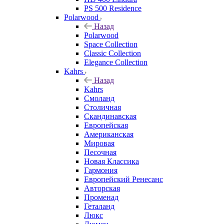
PS 500 Residence
Polarwood
Назад
Polarwood
Space Collection
Classic Collection
Elegance Collection
Kahrs
Назад
Kahrs
Смоланд
Столичная
Скандинавская
Европейская
Американская
Мировая
Песочная
Новая Классика
Гармония
Европейский Ренесанс
Авторская
Променад
Геталанд
Люкс