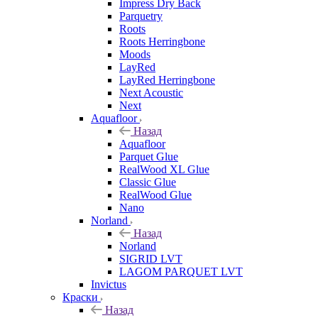
Impress Dry Back
Parquetry
Roots
Roots Herringbone
Moods
LayRed
LayRed Herringbone
Next Acoustic
Next
Aquafloor
Назад
Aquafloor
Parquet Glue
RealWood XL Glue
Classic Glue
RealWood Glue
Nano
Norland
Назад
Norland
SIGRID LVT
LAGOM PARQUET LVT
Invictus
Краски
Назад