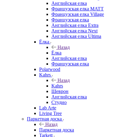
Английская елка
Французская елка MATT
Французская елка Village
Французская елка
Английская елка Extra
Английская елка Next
Английская елка Ultima
Ёлка
Назад
Ёлка
Английская елка
Французская елка
Polarwood
Kahrs
Назад
Kahrs
Шеврон
Английская елка
Студио
Lab Arte
Living Tree
Паркетная доска
Назад
Паркетная доска
Tarkett