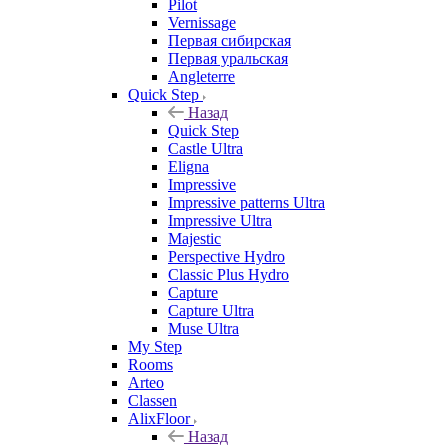
Pilot
Vernissage
Первая сибирская
Первая уральская
Angleterre
Quick Step
Назад
Quick Step
Castle Ultra
Eligna
Impressive
Impressive patterns Ultra
Impressive Ultra
Majestic
Perspective Hydro
Classic Plus Hydro
Capture
Capture Ultra
Muse Ultra
My Step
Rooms
Arteo
Classen
AlixFloor
Назад