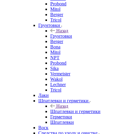
Probond
Mitol
Berger
Tricol
Грунтовки
Назад
Грунтовки
Berger
Bona
Mitol
NPT
Probond
Sika
Vermeister
Wakol
Lechner
Tricol
Лаки
Шпатлевки и герметики
Назад
Шпатлевки и герметики
Герметики
Шпатлевки
Воск
Средства по уходу и очистке