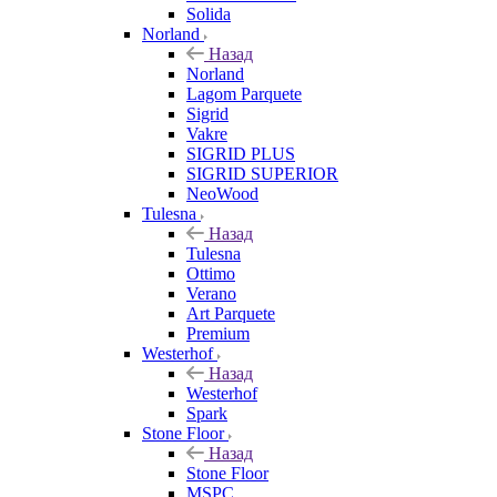
Solida
Norland
Назад
Norland
Lagom Parquete
Sigrid
Vakre
SIGRID PLUS
SIGRID SUPERIOR
NeoWood
Tulesna
Назад
Tulesna
Ottimo
Verano
Art Parquete
Premium
Westerhof
Назад
Westerhof
Spark
Stone Floor
Назад
Stone Floor
MSPC