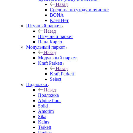
Назад
Средства по уходу и очистке
BONA
Клея Нет
Штучный паркет
Назад
Штучный паркет
Папа Карло
Модульный паркет
Назад
Модульный паркет
Kraft Parkett
Назад
Kraft Parkett
Select
Подложка
Назад
Подложка
Alpine floor
Solid
Amorim
Sika
Kahrs
Tarkett
Pavitec