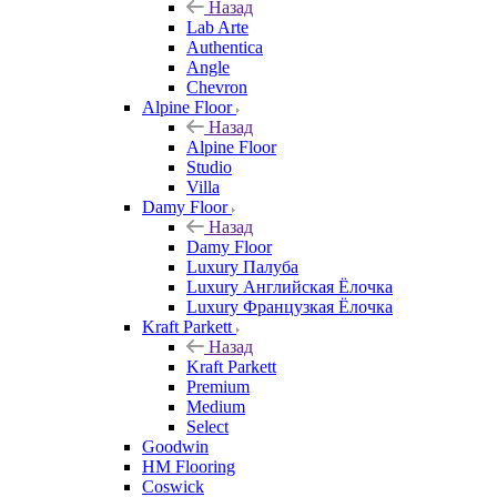
Назад
Lab Arte
Authentica
Angle
Chevron
Alpine Floor
Назад
Alpine Floor
Studio
Villa
Damy Floor
Назад
Damy Floor
Luxury Палуба
Luxury Английская Ёлочка
Luxury Французкая Ёлочка
Kraft Parkett
Назад
Kraft Parkett
Premium
Medium
Select
Goodwin
HM Flooring
Coswick