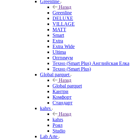
Greenline
Назад
Greenline
DELUXE
VILLAGE
MATT
Smart
Extra
Extra Wide
Ultima
Оптимум
Техно (Smart Plus) Английская Елка
Техно (Smart Plus)
Global parquet
Назад
Global parquet
Кантри
Комфорт
Стандарт
kahrs
Назад
kahrs
Роял
Studio
Lab Arte