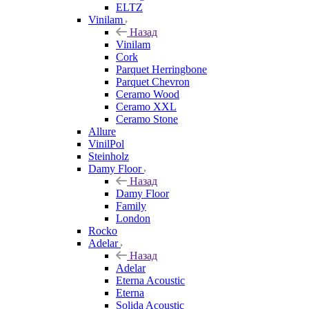
ELTZ
Vinilam
Назад
Vinilam
Cork
Parquet Herringbone
Parquet Chevron
Ceramo Wood
Ceramo XXL
Ceramo Stone
Allure
VinilPol
Steinholz
Damy Floor
Назад
Damy Floor
Family
London
Rocko
Adelar
Назад
Adelar
Eterna Acoustic
Eterna
Solida Acoustic