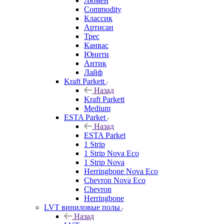
Люмен
Commodity
Классик
Артисан
Трес
Канвас
Юнити
Антик
Лайф
Kraft Parkett
Назад
Kraft Parkett
Medium
ESTA Parket
Назад
ESTA Parket
1 Strip
1 Strip Nova Eco
1 Strip Nova
Herringbone Nova Eco
Chevron Nova Eco
Chevron
Herringbone
LVT виниловые полы
Назад