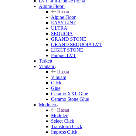
LVT виниловые полы
Alpine Floor
Назад
Alpine Floor
EASY LINE
ULTRA
SEQUOIA
GRAND STONE
GRAND SEQUOIA LVT
LIGHT STONE
Parquet LVT
Tarkett
Vinilam
Назад
Vinilam
Click
Glue
Ceramo XXL Glue
Ceramo Stone Glue
Moduleo
Назад
Moduleo
Select Click
Transform Click
Impress Click