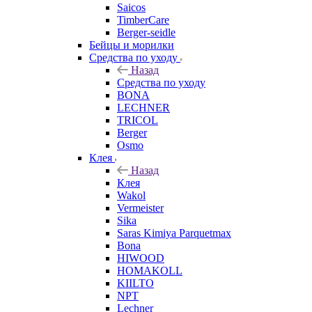
Saicos
TimberCare
Berger-seidle
Бейцы и морилки
Средства по уходу
Назад
Средства по уходу
BONA
LECHNER
TRICOL
Berger
Osmo
Клея
Назад
Клея
Wakol
Vermeister
Sika
Saras Kimiya Parquetmax
Bona
HIWOOD
HOMAKOLL
KIILTO
NPT
Lechner