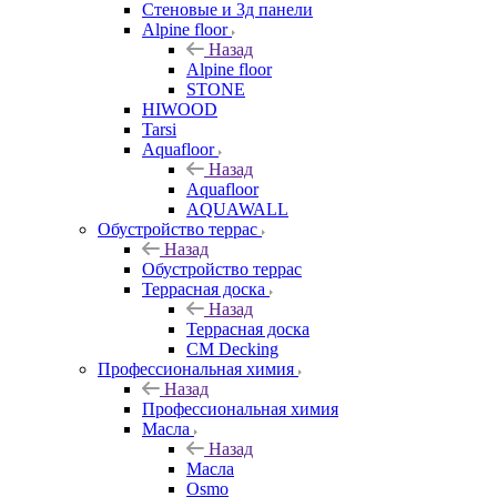
Стеновые и 3д панели
Alpine floor
Назад
Alpine floor
STONE
HIWOOD
Tarsi
Aquafloor
Назад
Aquafloor
AQUAWALL
Обустройство террас
Назад
Обустройство террас
Террасная доска
Назад
Террасная доска
CM Decking
Профессиональная химия
Назад
Профессиональная химия
Масла
Назад
Масла
Osmo