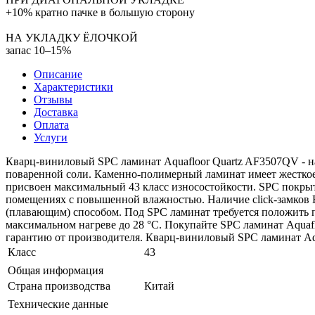
+10% кратно пачке в большую сторону
НА УКЛАДКУ ЁЛОЧКОЙ
запас 10–15%
Описание
Характеристики
Отзывы
Доставка
Оплата
Услуги
Кварц-виниловый SPC ламинат Aquafloor Quartz AF3507QV - на
поваренной соли. Каменно-полимерный ламинат имеет жесткое 
присвоен максимальный 43 класс износостойкости. SPC покрыт
помещениях с повышенной влажностью. Наличие click-замков 
(плавающим) способом. Под SPC ламинат требуется положить 
максимальном нагреве до 28 °С. Покупайте SPC ламинат Aquafl
гарантию от производителя. Кварц-виниловый SPC ламинат Aqu
Класс
43
Общая информация
Страна производства
Китай
Технические данные