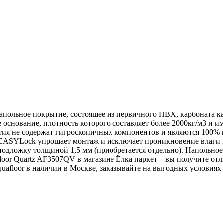
польное покрытие, состоящее из первичного ПВХ, карбоната ка
основание, плотность которого составляет более 2000кг/м3 и и
ия не содержат гигроскопичных компонентов и являются 100% в
EASYLock упрощает монтаж и исключает проникновение влаги п
подложку толщиной 1,5 мм (приобретается отдельно). Напольное
oor Quartz AF3507QV в магазине Ёлка паркет – вы получите отл
afloor в наличии в Москве, заказывайте на выгодных условиях 