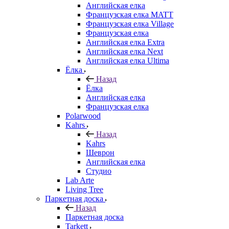
Английская елка
Французская елка MATT
Французская елка Village
Французская елка
Английская елка Extra
Английская елка Next
Английская елка Ultima
Ёлка
Назад
Ёлка
Английская елка
Французская елка
Polarwood
Kahrs
Назад
Kahrs
Шеврон
Английская елка
Студио
Lab Arte
Living Tree
Паркетная доска
Назад
Паркетная доска
Tarkett