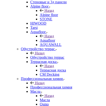
Стеновые и 3д панели
Alpine floor
Назад
Alpine floor
STONE
HIWOOD
Tarsi
Aquafloor
Назад
Aquafloor
AQUAWALL
Обустройство террас
Назад
Обустройство террас
Террасная доска
Назад
Террасная доска
CM Decking
Профессиональная химия
Назад
Профессиональная химия
Масла
Назад
Масла
Osmo