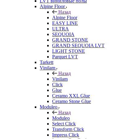
LVT виниловые полы
Alpine Floor
Назад
Alpine Floor
EASY LINE
ULTRA
SEQUOIA
GRAND STONE
GRAND SEQUOIA LVT
LIGHT STONE
Parquet LVT
Tarkett
Vinilam
Назад
Vinilam
Click
Glue
Ceramo XXL Glue
Ceramo Stone Glue
Moduleo
Назад
Moduleo
Select Click
Transform Click
Impress Click