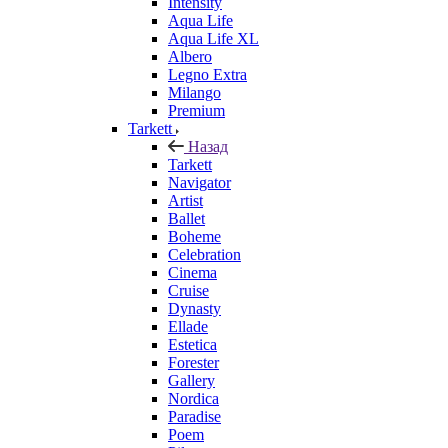
Intensity
Aqua Life
Aqua Life XL
Albero
Legno Extra
Milango
Premium
Tarkett
Назад
Tarkett
Navigator
Artist
Ballet
Boheme
Celebration
Cinema
Cruise
Dynasty
Ellade
Estetica
Forester
Gallery
Nordica
Paradise
Poem