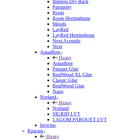
Impress Dry Back
Parquetry
Roots
Roots Herringbone
Moods
LayRed
LayRed Herringbone
Next Acoustic
Next
Aquafloor
Назад
Aquafloor
Parquet Glue
RealWood XL Glue
Classic Glue
RealWood Glue
Nano
Norland
Назад
Norland
SIGRID LVT
LAGOM PARQUET LVT
Invictus
Краски
Назад