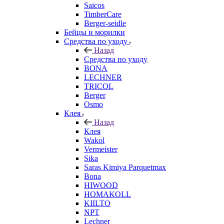
Saicos
TimberCare
Berger-seidle
Бейцы и морилки
Средства по уходу
Назад
Средства по уходу
BONA
LECHNER
TRICOL
Berger
Osmo
Клея
Назад
Клея
Wakol
Vermeister
Sika
Saras Kimiya Parquetmax
Bona
HIWOOD
HOMAKOLL
KIILTO
NPT
Lechner