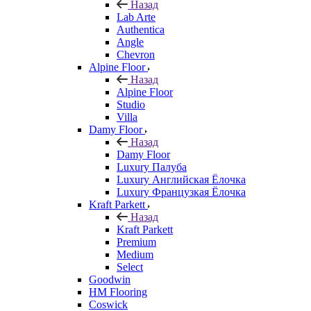
Назад
Lab Arte
Authentica
Angle
Chevron
Alpine Floor
Назад
Alpine Floor
Studio
Villa
Damy Floor
Назад
Damy Floor
Luxury Палуба
Luxury Английская Ёлочка
Luxury Французкая Ёлочка
Kraft Parkett
Назад
Kraft Parkett
Premium
Medium
Select
Goodwin
HM Flooring
Coswick