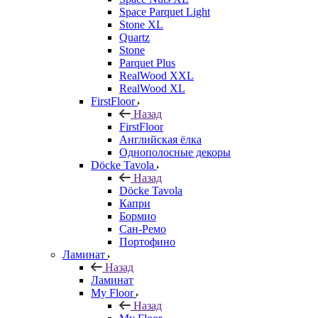
Space Parquet Light
Stone XL
Quartz
Stone
Parquet Plus
RealWood XXL
RealWood XL
FirstFloor
Назад
FirstFloor
Английская ёлка
Однополосные декоры
Döcke Tavola
Назад
Döcke Tavola
Капри
Бормио
Сан-Ремо
Портофино
Ламинат
Назад
Ламинат
My Floor
Назад