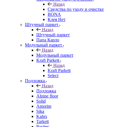
Назад
Средства по уходу и очистке
BONA
Клея Нет
Штучный паркет
Назад
Штучный паркет
Папа Карло
Модульный паркет
Назад
Модульный паркет
Kraft Parkett
Назад
Kraft Parkett
Select
Подложка
Назад
Подложка
Alpine floor
Solid
Amorim
Sika
Kahrs
Tarkett
Pavitec