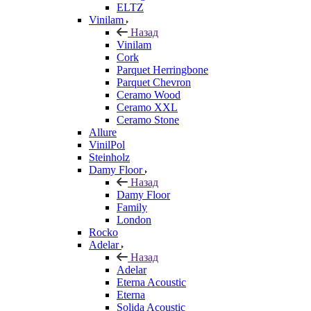
ELTZ
Vinilam
Назад
Vinilam
Cork
Parquet Herringbone
Parquet Chevron
Ceramo Wood
Ceramo XXL
Ceramo Stone
Allure
VinilPol
Steinholz
Damy Floor
Назад
Damy Floor
Family
London
Rocko
Adelar
Назад
Adelar
Eterna Acoustic
Eterna
Solida Acoustic