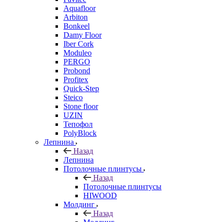
Aquafloor
Arbiton
Bonkeel
Damy Floor
Iber Cork
Moduleo
PERGO
Probond
Profitex
Quick-Step
Steico
Stone floor
UZIN
Тепофол
PolyBlock
Лепнина
Назад
Лепнина
Потолочные плинтусы
Назад
Потолочные плинтусы
HIWOOD
Молдинг
Назад