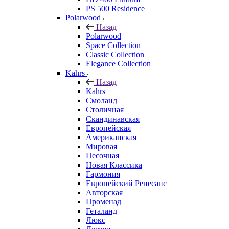
PS 500 Residence
Polarwood
Назад
Polarwood
Space Collection
Classic Collection
Elegance Collection
Kahrs
Назад
Kahrs
Смоланд
Столичная
Скандинавская
Европейская
Американская
Мировая
Песочная
Новая Классика
Гармония
Европейский Ренесанс
Авторская
Променад
Геталанд
Люкс