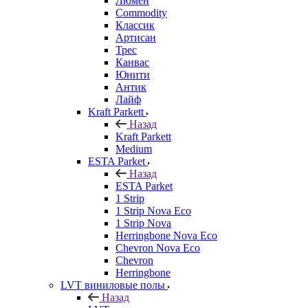
Люмен
Commodity
Классик
Артисан
Трес
Канвас
Юнити
Антик
Лайф
Kraft Parkett
Назад
Kraft Parkett
Medium
ESTA Parket
Назад
ESTA Parket
1 Strip
1 Strip Nova Eco
1 Strip Nova
Herringbone Nova Eco
Chevron Nova Eco
Chevron
Herringbone
LVT виниловые полы
Назад