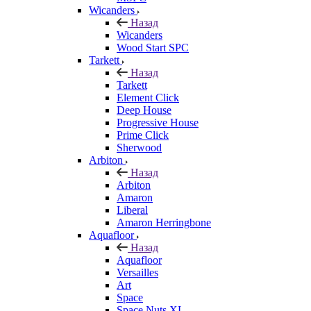
Wicanders
Назад
Wicanders
Wood Start SPC
Tarkett
Назад
Tarkett
Element Click
Deep House
Progressive House
Prime Click
Sherwood
Arbiton
Назад
Arbiton
Amaron
Liberal
Amaron Herringbone
Aquafloor
Назад
Aquafloor
Versailles
Art
Space
Space Nuts XL