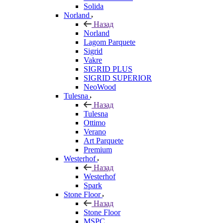
Solida
Norland
Назад
Norland
Lagom Parquete
Sigrid
Vakre
SIGRID PLUS
SIGRID SUPERIOR
NeoWood
Tulesna
Назад
Tulesna
Ottimo
Verano
Art Parquete
Premium
Westerhof
Назад
Westerhof
Spark
Stone Floor
Назад
Stone Floor
MSPC