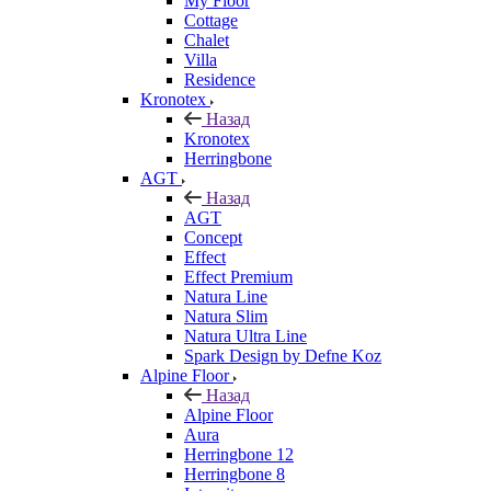
My Floor
Cottage
Chalet
Villa
Residence
Kronotex
Назад
Kronotex
Herringbone
AGT
Назад
AGT
Concept
Effect
Effect Premium
Natura Line
Natura Slim
Natura Ultra Line
Spark Design by Defne Koz
Alpine Floor
Назад
Alpine Floor
Aura
Herringbone 12
Herringbone 8