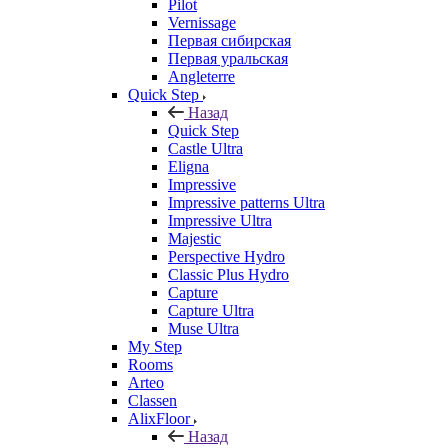
Pilot
Vernissage
Первая сибирская
Первая уральская
Angleterre
Quick Step
Назад
Quick Step
Castle Ultra
Eligna
Impressive
Impressive patterns Ultra
Impressive Ultra
Majestic
Perspective Hydro
Classic Plus Hydro
Capture
Capture Ultra
Muse Ultra
My Step
Rooms
Arteo
Classen
AlixFloor
Назад