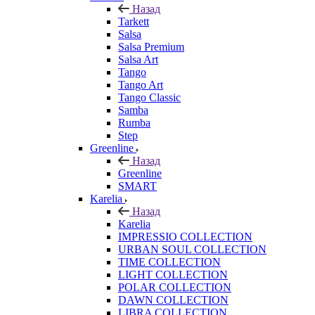
Назад
Tarkett
Salsa
Salsa Premium
Salsa Art
Tango
Tango Art
Tango Classic
Samba
Rumba
Step
Greenline
Назад
Greenline
SMART
Karelia
Назад
Karelia
IMPRESSIO COLLECTION
URBAN SOUL COLLECTION
TIME COLLECTION
LIGHT COLLECTION
POLAR COLLECTION
DAWN COLLECTION
LIBRA COLLECTION