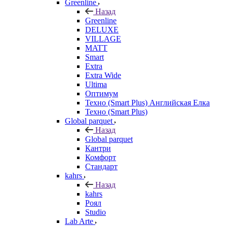
Greenline
Назад
Greenline
DELUXE
VILLAGE
MATT
Smart
Extra
Extra Wide
Ultima
Оптимум
Техно (Smart Plus) Английская Елка
Техно (Smart Plus)
Global parquet
Назад
Global parquet
Кантри
Комфорт
Стандарт
kahrs
Назад
kahrs
Роял
Studio
Lab Arte