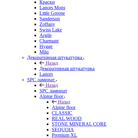
Краски
Lanors Mons
Little Greene
Sanderson
Zoffany
Swiss Lake
Argile
Charmant
Hygge
Milq
Декоративная штукатурка
Назад
Декоративная штукатурка
Lanors
SPC ламинат
Назад
SPC ламинат
Alpine floor
Назад
Alpine floor
CLASSIC
REAL WOOD
STONE MINERAL CORE
SEQUOIA
Premium XL