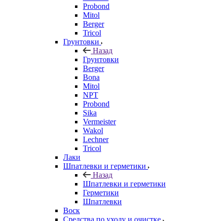
Probond
Mitol
Berger
Tricol
Грунтовки
Назад
Грунтовки
Berger
Bona
Mitol
NPT
Probond
Sika
Vermeister
Wakol
Lechner
Tricol
Лаки
Шпатлевки и герметики
Назад
Шпатлевки и герметики
Герметики
Шпатлевки
Воск
Средства по уходу и очистке