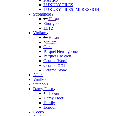
KÄHRS
LUXURY TILES
LUXURY TILES IMPRESSION
Stronghold
Назад
Stronghold
ELTZ
Vinilam
Назад
Vinilam
Cork
Parquet Herringbone
Parquet Chevron
Ceramo Wood
Ceramo XXL
Ceramo Stone
Allure
VinilPol
Steinholz
Damy Floor
Назад
Damy Floor
Family
London
Rocko