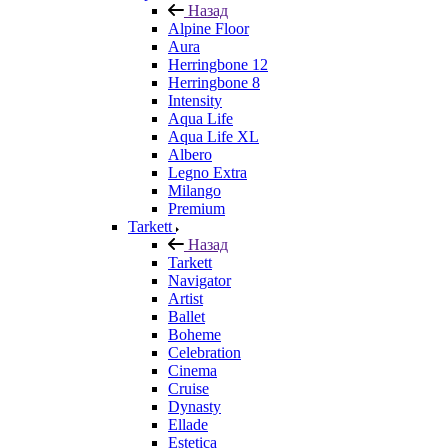
Назад
Alpine Floor
Aura
Herringbone 12
Herringbone 8
Intensity
Aqua Life
Aqua Life XL
Albero
Legno Extra
Milango
Premium
Tarkett
Назад
Tarkett
Navigator
Artist
Ballet
Boheme
Celebration
Cinema
Cruise
Dynasty
Ellade
Estetica