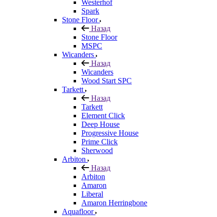
Westerhof
Spark
Stone Floor
Назад
Stone Floor
MSPC
Wicanders
Назад
Wicanders
Wood Start SPC
Tarkett
Назад
Tarkett
Element Click
Deep House
Progressive House
Prime Click
Sherwood
Arbiton
Назад
Arbiton
Amaron
Liberal
Amaron Herringbone
Aquafloor