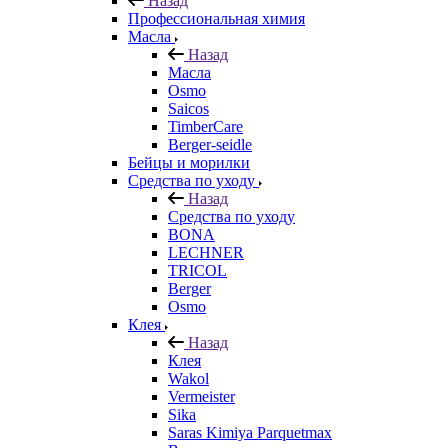
Назад
Профессиональная химия
Масла
Назад
Масла
Osmo
Saicos
TimberCare
Berger-seidle
Бейцы и морилки
Средства по уходу
Назад
Средства по уходу
BONA
LECHNER
TRICOL
Berger
Osmo
Клея
Назад
Клея
Wakol
Vermeister
Sika
Saras Kimiya Parquetmax