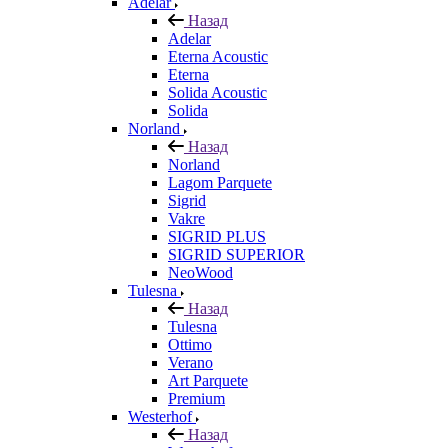
Adelar
Назад
Adelar
Eterna Acoustic
Eterna
Solida Acoustic
Solida
Norland
Назад
Norland
Lagom Parquete
Sigrid
Vakre
SIGRID PLUS
SIGRID SUPERIOR
NeoWood
Tulesna
Назад
Tulesna
Ottimo
Verano
Art Parquete
Premium
Westerhof
Назад