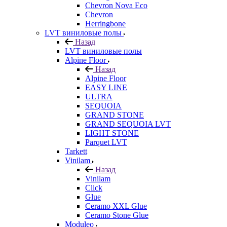
Chevron Nova Eco
Chevron
Herringbone
LVT виниловые полы
Назад
LVT виниловые полы
Alpine Floor
Назад
Alpine Floor
EASY LINE
ULTRA
SEQUOIA
GRAND STONE
GRAND SEQUOIA LVT
LIGHT STONE
Parquet LVT
Tarkett
Vinilam
Назад
Vinilam
Click
Glue
Ceramo XXL Glue
Ceramo Stone Glue
Moduleo