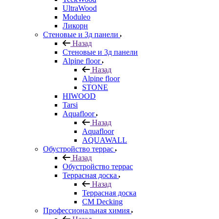
UltraWood
Moduleo
Ликорн
Стеновые и 3д панели
Назад
Стеновые и 3д панели
Alpine floor
Назад
Alpine floor
STONE
HIWOOD
Tarsi
Aquafloor
Назад
Aquafloor
AQUAWALL
Обустройство террас
Назад
Обустройство террас
Террасная доска
Назад
Террасная доска
CM Decking
Профессиональная химия