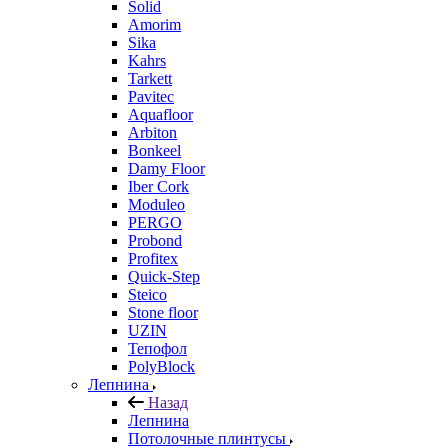
Solid
Amorim
Sika
Kahrs
Tarkett
Pavitec
Aquafloor
Arbiton
Bonkeel
Damy Floor
Iber Cork
Moduleo
PERGO
Probond
Profitex
Quick-Step
Steico
Stone floor
UZIN
Тепофол
PolyBlock
Лепнина
Назад
Лепнина
Потолочные плинтусы