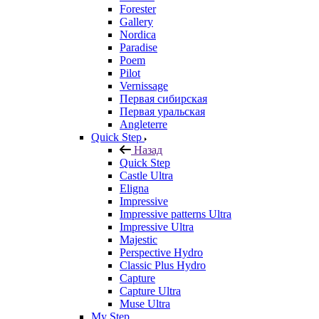
Forester
Gallery
Nordica
Paradise
Poem
Pilot
Vernissage
Первая сибирская
Первая уральская
Angleterre
Quick Step
Назад
Quick Step
Castle Ultra
Eligna
Impressive
Impressive patterns Ultra
Impressive Ultra
Majestic
Perspective Hydro
Classic Plus Hydro
Capture
Capture Ultra
Muse Ultra
My Step