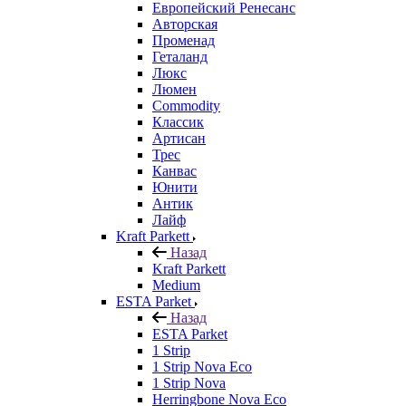
Европейский Ренесанс
Авторская
Променад
Геталанд
Люкс
Люмен
Commodity
Классик
Артисан
Трес
Канвас
Юнити
Антик
Лайф
Kraft Parkett
Назад
Kraft Parkett
Medium
ESTA Parket
Назад
ESTA Parket
1 Strip
1 Strip Nova Eco
1 Strip Nova
Herringbone Nova Eco