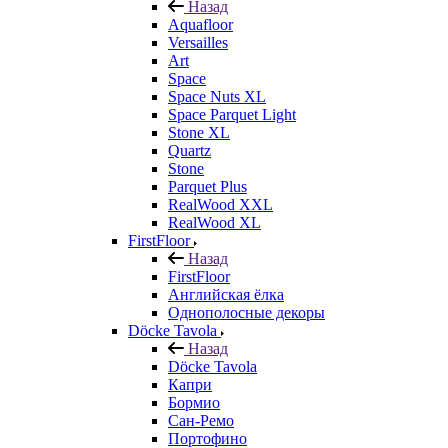
Назад
Aquafloor
Versailles
Art
Space
Space Nuts XL
Space Parquet Light
Stone XL
Quartz
Stone
Parquet Plus
RealWood XXL
RealWood XL
FirstFloor
Назад
FirstFloor
Английская ёлка
Однополосные декоры
Döcke Tavola
Назад
Döcke Tavola
Капри
Бормио
Сан-Ремо
Портофино