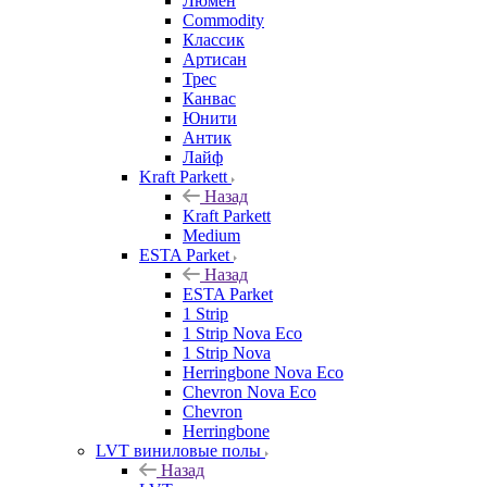
Люмен
Commodity
Классик
Артисан
Трес
Канвас
Юнити
Антик
Лайф
Kraft Parkett
Назад
Kraft Parkett
Medium
ESTA Parket
Назад
ESTA Parket
1 Strip
1 Strip Nova Eco
1 Strip Nova
Herringbone Nova Eco
Chevron Nova Eco
Chevron
Herringbone
LVT виниловые полы
Назад