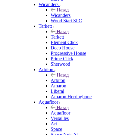
Wicanders
Назад
Wicanders
Wood Start SPC
Tarkett
Назад
Tarkett
Element Click
Deep House
Progressive House
Prime Click
Sherwood
Arbiton
Назад
Arbiton
Amaron
Liberal
Amaron Herringbone
Aquafloor
Назад
Aquafloor
Versailles
Art
Space
Space Nuts XL