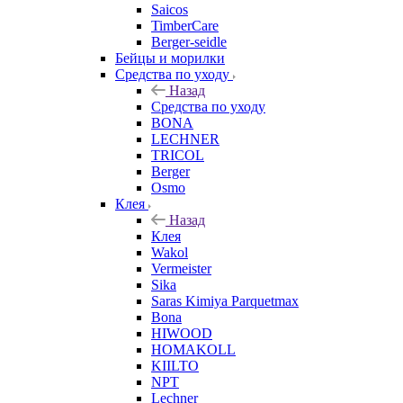
Saicos
TimberCare
Berger-seidle
Бейцы и морилки
Средства по уходу
Назад
Средства по уходу
BONA
LECHNER
TRICOL
Berger
Osmo
Клея
Назад
Клея
Wakol
Vermeister
Sika
Saras Kimiya Parquetmax
Bona
HIWOOD
HOMAKOLL
KIILTO
NPT
Lechner