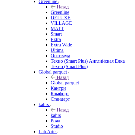
Greenline
Назад
Greenline
DELUXE
VILLAGE
MATT
Smart
Extra
Extra Wide
Ultima
Оптимум
Техно (Smart Plus) Английская Елка
Техно (Smart Plus)
Global parquet
Назад
Global parquet
Кантри
Комфорт
Стандарт
kahrs
Назад
kahrs
Роял
Studio
Lab Arte