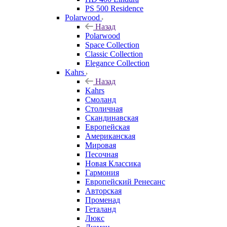
PS 500 Residence
Polarwood
Назад
Polarwood
Space Collection
Classic Collection
Elegance Collection
Kahrs
Назад
Kahrs
Смоланд
Столичная
Скандинавская
Европейская
Американская
Мировая
Песочная
Новая Классика
Гармония
Европейский Ренесанс
Авторская
Променад
Геталанд
Люкс