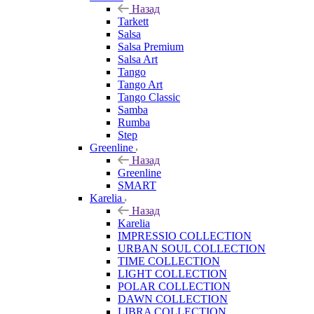
Назад
Tarkett
Salsa
Salsa Premium
Salsa Art
Tango
Tango Art
Tango Classic
Samba
Rumba
Step
Greenline
Назад
Greenline
SMART
Karelia
Назад
Karelia
IMPRESSIO COLLECTION
URBAN SOUL COLLECTION
TIME COLLECTION
LIGHT COLLECTION
POLAR COLLECTION
DAWN COLLECTION
LIBRA COLLECTION