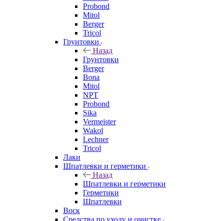
Probond
Mitol
Berger
Tricol
Грунтовки
Назад
Грунтовки
Berger
Bona
Mitol
NPT
Probond
Sika
Vermeister
Wakol
Lechner
Tricol
Лаки
Шпатлевки и герметики
Назад
Шпатлевки и герметики
Герметики
Шпатлевки
Воск
Средства по уходу и очистке