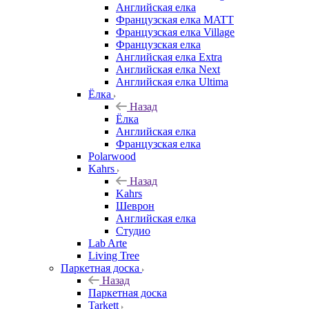
Английская елка
Французская елка MATT
Французская елка Village
Французская елка
Английская елка Extra
Английская елка Next
Английская елка Ultima
Ёлка
Назад
Ёлка
Английская елка
Французская елка
Polarwood
Kahrs
Назад
Kahrs
Шеврон
Английская елка
Студио
Lab Arte
Living Tree
Паркетная доска
Назад
Паркетная доска
Tarkett