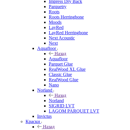
Impress Dry Back
Parquetry
Roots
Roots Herringbone
Moods
LayRed
LayRed Herringbone
Next Acoustic
Next
Aquafloor
Назад
Aquafloor
Parquet Glue
RealWood XL Glue
Classic Glue
RealWood Glue
Nano
Norland
Назад
Norland
SIGRID LVT
LAGOM PARQUET LVT
Invictus
Краски
Назад