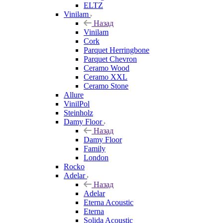
ELTZ
Vinilam
Назад
Vinilam
Cork
Parquet Herringbone
Parquet Chevron
Ceramo Wood
Ceramo XXL
Ceramo Stone
Allure
VinilPol
Steinholz
Damy Floor
Назад
Damy Floor
Family
London
Rocko
Adelar
Назад
Adelar
Eterna Acoustic
Eterna
Solida Acoustic