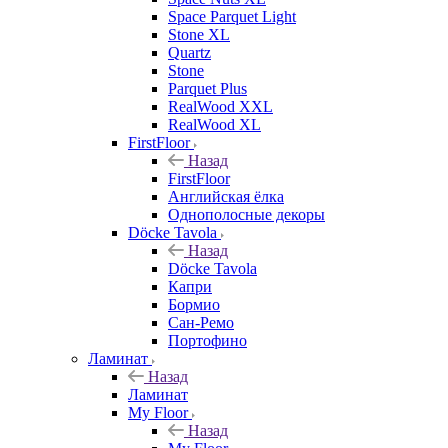
Space Parquet Light
Stone XL
Quartz
Stone
Parquet Plus
RealWood XXL
RealWood XL
FirstFloor
Назад
FirstFloor
Английская ёлка
Однополосные декоры
Döcke Tavola
Назад
Döcke Tavola
Капри
Бормио
Сан-Ремо
Портофино
Ламинат
Назад
Ламинат
My Floor
Назад