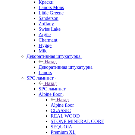
Краски
Lanors Mons
Little Greene
Sanderson
Zoffany
Swiss Lake
Argile
Charmant
Hygge
Milq
Декоративная штукатурка
Назад
Декоративная штукатурка
Lanors
SPC ламинат
Назад
SPC ламинат
Alpine floor
Назад
Alpine floor
CLASSIC
REAL WOOD
STONE MINERAL CORE
SEQUOIA
Premium XL