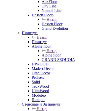
AlixFloor
City Line
Natural Line
Hessen Floor
Назад
Hessen Floor
Grand Evolution
Плинтус
Назад
Плинтус
Alpine floor
Назад
Alpine floor
GRAND SEQUOIA
HIWOOD
Madest Decor
Orac Decor
Pedross
Solid
TeckWood
UltraWood
Moduleo
Ликорн
Стеновые и 3д панели
Назад