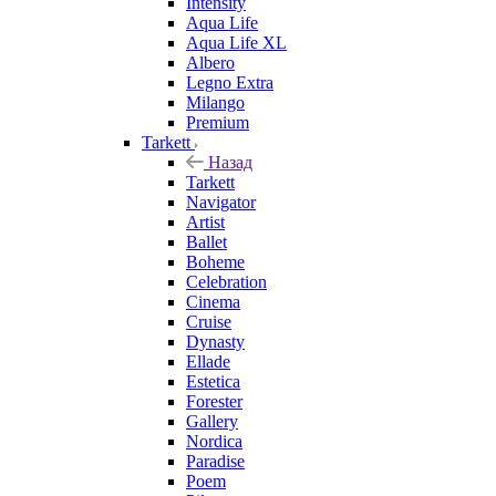
Intensity
Aqua Life
Aqua Life XL
Albero
Legno Extra
Milango
Premium
Tarkett
Назад
Tarkett
Navigator
Artist
Ballet
Boheme
Celebration
Cinema
Cruise
Dynasty
Ellade
Estetica
Forester
Gallery
Nordica
Paradise
Poem