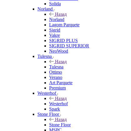
Solida
Norland
Назад
Norland
Lagom Parquete
Sigrid
Vakre
SIGRID PLUS
SIGRID SUPERIOR
NeoWood
Tulesna
Назад
Tulesna
Ottimo
Verano
Art Parquete
Premium
Westerhof
Назад
Westerhof
Spark
Stone Floor
Назад
Stone Floor
MSPC