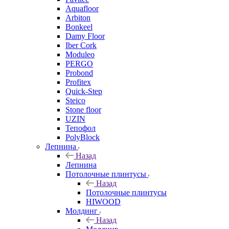
Aquafloor
Arbiton
Bonkeel
Damy Floor
Iber Cork
Moduleo
PERGO
Probond
Profitex
Quick-Step
Steico
Stone floor
UZIN
Тепофол
PolyBlock
Лепнина
Назад
Лепнина
Потолочные плинтусы
Назад
Потолочные плинтусы
HIWOOD
Молдинг
Назад