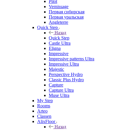
Pilot
Vernissage
Первая сибирская
Первая уральская
Angleterre
Quick Step
Назад
Quick Step
Castle Ultra
Eligna
Impressive
Impressive patterns Ultra
Impressive Ultra
Majestic
Perspective Hydro
Classic Plus Hydro
Capture
Capture Ultra
Muse Ultra
My Step
Rooms
Arteo
Classen
AlixFloor
Назад