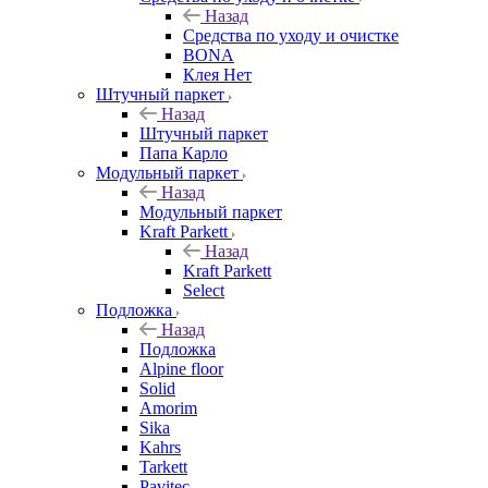
Назад
Средства по уходу и очистке
BONA
Клея Нет
Штучный паркет
Назад
Штучный паркет
Папа Карло
Модульный паркет
Назад
Модульный паркет
Kraft Parkett
Назад
Kraft Parkett
Select
Подложка
Назад
Подложка
Alpine floor
Solid
Amorim
Sika
Kahrs
Tarkett
Pavitec