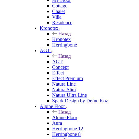
My Floor
Cottage
Chalet
Villa
Residence
Kronotex
Назад
Kronotex
Herringbone
AGT
Назад
AGT
Concept
Effect
Effect Premium
Natura Line
Natura Slim
Natura Ultra Line
Spark Design by Defne Koz
Alpine Floor
Назад
Alpine Floor
Aura
Herringbone 12
Herringbone 8