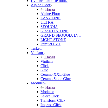
LVT виниловые полы
Alpine Floor
Назад
Alpine Floor
EASY LINE
ULTRA
SEQUOIA
GRAND STONE
GRAND SEQUOIA LVT
LIGHT STONE
Parquet LVT
Tarkett
Vinilam
Назад
Vinilam
Click
Glue
Ceramo XXL Glue
Ceramo Stone Glue
Moduleo
Назад
Moduleo
Select Click
Transform Click
Impress Click