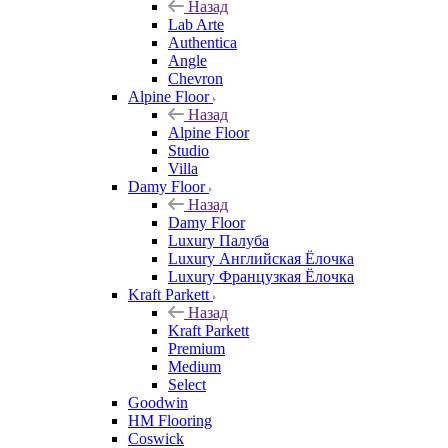
Назад
Lab Arte
Authentica
Angle
Chevron
Alpine Floor
Назад
Alpine Floor
Studio
Villa
Damy Floor
Назад
Damy Floor
Luxury Палуба
Luxury Английская Ёлочка
Luxury Французкая Ёлочка
Kraft Parkett
Назад
Kraft Parkett
Premium
Medium
Select
Goodwin
HM Flooring
Coswick