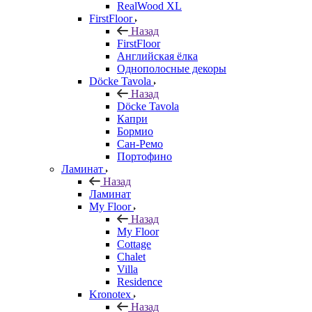
RealWood XL
FirstFloor
Назад
FirstFloor
Английская ёлка
Однополосные декоры
Döcke Tavola
Назад
Döcke Tavola
Капри
Бормио
Сан-Ремо
Портофино
Ламинат
Назад
Ламинат
My Floor
Назад
My Floor
Cottage
Chalet
Villa
Residence
Kronotex
Назад