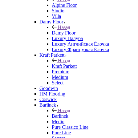
Alpine Floor
Studio
Villa
Damy Floor
Назад
Damy Floor
Luxury Палуба
Luxury Английская Ёлочка
Luxury Французкая Ёлочка
Kraft Parkett
Назад
Kraft Parkett
Premium
Medium
Select
Goodwin
HM Flooring
Coswick
Barlinek
Назад
Barlinek
Medio
Pure Classico Line
Pure Line