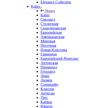
Elegance Collection
Kahrs
Назад
Kahrs
Смоланд
Столичная
Скандинавская
Европейская
Американская
Мировая
Песочная
Новая Классика
Гармония
Европейский Ренесанс
Авторская
Променад
Геталанд
Люкс
Люмен
Commodity
Классик
Артисан
Трес
Канвас
Юнити