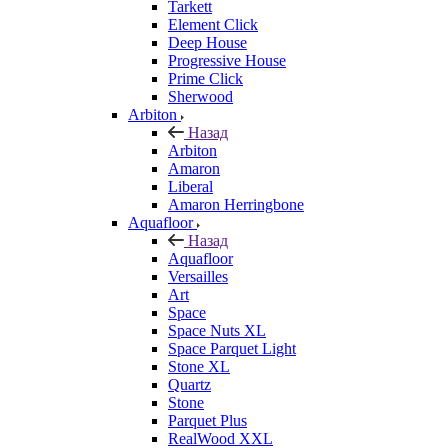
Tarkett
Element Click
Deep House
Progressive House
Prime Click
Sherwood
Arbiton
Назад
Arbiton
Amaron
Liberal
Amaron Herringbone
Aquafloor
Назад
Aquafloor
Versailles
Art
Space
Space Nuts XL
Space Parquet Light
Stone XL
Quartz
Stone
Parquet Plus
RealWood XXL