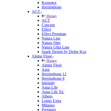
Kronotex
Herringbone
AGT
Назад
AGT
Concept
Effect
Effect Premium
Natura Line
Natura Slim
Natura Ultra Line
Spark Design by Defne Koz
Alpine Floor
Назад
Alpine Floor
Aura
Herringbone 12
Herringbone 8
Intensity
Aqua Life
Aqua Life XL
Albero
Legno Extra
Milango
Premium