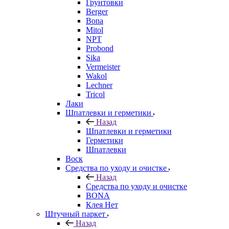
Грунтовки
Berger
Bona
Mitol
NPT
Probond
Sika
Vermeister
Wakol
Lechner
Tricol
Лаки
Шпатлевки и герметики
Назад
Шпатлевки и герметики
Герметики
Шпатлевки
Воск
Средства по уходу и очистке
Назад
Средства по уходу и очистке
BONA
Клея Нет
Штучный паркет
Назад