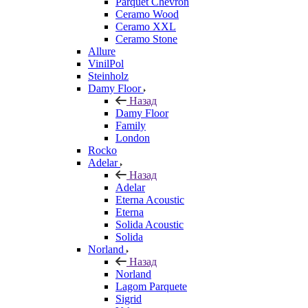
Parquet Chevron
Ceramo Wood
Ceramo XXL
Ceramo Stone
Allure
VinilPol
Steinholz
Damy Floor
Назад
Damy Floor
Family
London
Rocko
Adelar
Назад
Adelar
Eterna Acoustic
Eterna
Solida Acoustic
Solida
Norland
Назад
Norland
Lagom Parquete
Sigrid