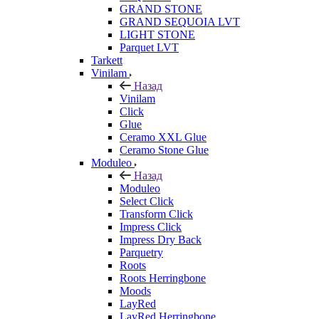
GRAND STONE
GRAND SEQUOIA LVT
LIGHT STONE
Parquet LVT
Tarkett
Vinilam
Назад
Vinilam
Click
Glue
Ceramo XXL Glue
Ceramo Stone Glue
Moduleo
Назад
Moduleo
Select Click
Transform Click
Impress Click
Impress Dry Back
Parquetry
Roots
Roots Herringbone
Moods
LayRed
LayRed Herringbone