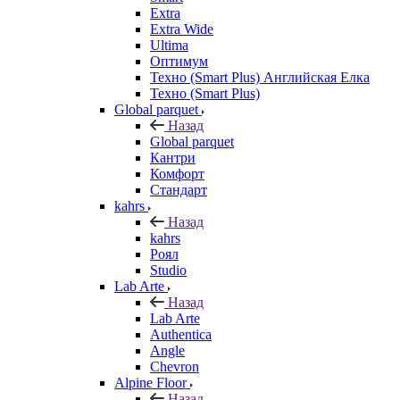
Extra
Extra Wide
Ultima
Оптимум
Техно (Smart Plus) Английская Елка
Техно (Smart Plus)
Global parquet
Назад
Global parquet
Кантри
Комфорт
Стандарт
kahrs
Назад
kahrs
Роял
Studio
Lab Arte
Назад
Lab Arte
Authentica
Angle
Chevron
Alpine Floor
Назад