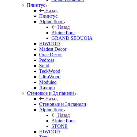
Плинтус
Назад
Плинтус
Alpine floor
Назад
Alpine floor
GRAND SEQUOIA
HIWOOD
Madest Decor
Orac Decor
Pedross
Solid
TeckWood
UltraWood
Moduleo
Ликорн
Стеновые и 3д панели
Назад
Стеновые и 3д панели
Alpine floor
Назад
Alpine floor
STONE
HIWOOD