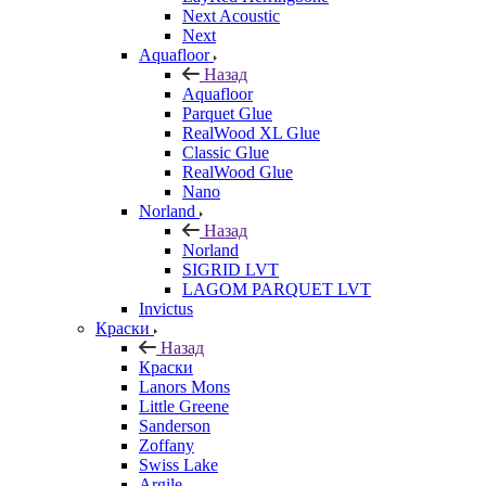
Next Acoustic
Next
Aquafloor
Назад
Aquafloor
Parquet Glue
RealWood XL Glue
Classic Glue
RealWood Glue
Nano
Norland
Назад
Norland
SIGRID LVT
LAGOM PARQUET LVT
Invictus
Краски
Назад
Краски
Lanors Mons
Little Greene
Sanderson
Zoffany
Swiss Lake
Argile