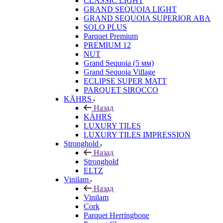
CLASSIC LIGHT
GRAND SEQUOIA LIGHT
GRAND SEQUOIA SUPERIOR ABA
SOLO PLUS
Parquet Premium
PREMIUM 12
NUT
Grand Sequoia (5 мм)
Grand Sequoia Village
ECLIPSE SUPER MATT
PARQUET SIROCCO
KÄHRS
Назад
KÄHRS
LUXURY TILES
LUXURY TILES IMPRESSION
Stronghold
Назад
Stronghold
ELTZ
Vinilam
Назад
Vinilam
Cork
Parquet Herringbone