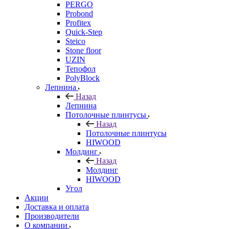
PERGO
Probond
Profitex
Quick-Step
Steico
Stone floor
UZIN
Тепофол
PolyBlock
Лепнина
Назад
Лепнина
Потолочные плинтусы
Назад
Потолочные плинтусы
HIWOOD
Молдинг
Назад
Молдинг
HIWOOD
Угол
Акции
Доставка и оплата
Производители
О компании