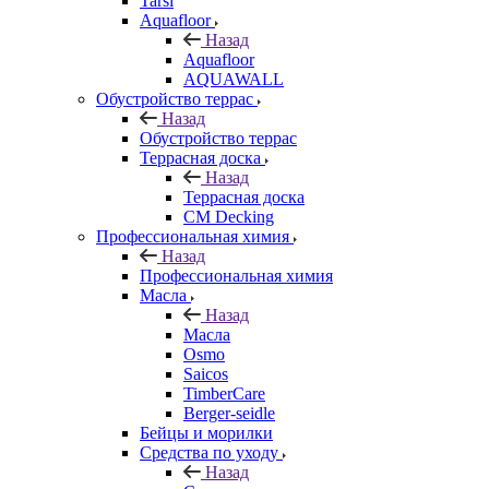
Tarsi
Aquafloor
Назад
Aquafloor
AQUAWALL
Обустройство террас
Назад
Обустройство террас
Террасная доска
Назад
Террасная доска
CM Decking
Профессиональная химия
Назад
Профессиональная химия
Масла
Назад
Масла
Osmo
Saicos
TimberCare
Berger-seidle
Бейцы и морилки
Средства по уходу
Назад