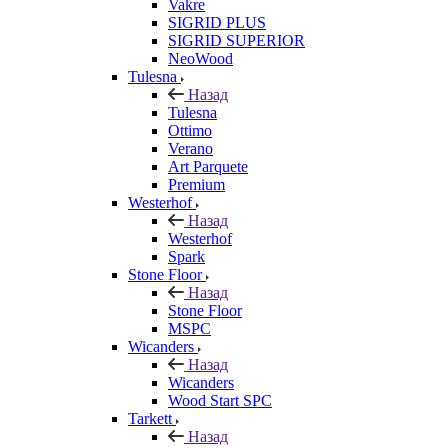
Vakre
SIGRID PLUS
SIGRID SUPERIOR
NeoWood
Tulesna
Назад
Tulesna
Ottimo
Verano
Art Parquete
Premium
Westerhof
Назад
Westerhof
Spark
Stone Floor
Назад
Stone Floor
MSPC
Wicanders
Назад
Wicanders
Wood Start SPC
Tarkett
Назад