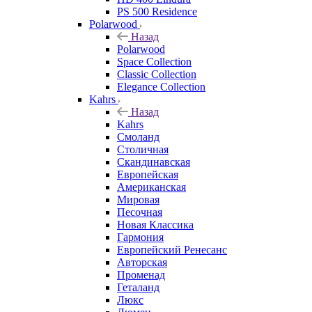
PS 500 Residence
Polarwood
Назад
Polarwood
Space Collection
Classic Collection
Elegance Collection
Kahrs
Назад
Kahrs
Смоланд
Столичная
Скандинавская
Европейская
Американская
Мировая
Песочная
Новая Классика
Гармония
Европейский Ренесанс
Авторская
Променад
Геталанд
Люкс