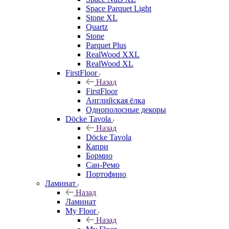
Space Parquet Light
Stone XL
Quartz
Stone
Parquet Plus
RealWood XXL
RealWood XL
FirstFloor
Назад
FirstFloor
Английская ёлка
Однополосные декоры
Döcke Tavola
Назад
Döcke Tavola
Капри
Бормио
Сан-Ремо
Портофино
Ламинат
Назад
Ламинат
My Floor
Назад