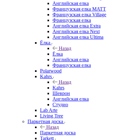
Английская елка
Французская елка MATT
Французская елка Village
Французская елка
Английская елка Extra
Английская елка Next
Английская елка Ultima
Ёлка
Назад
Ёлка
Английская елка
Французская елка
Polarwood
Kahrs
Назад
Kahrs
Шеврон
Английская елка
Студио
Lab Arte
Living Tree
Паркетная доска
Назад
Паркетная доска
Tarkett