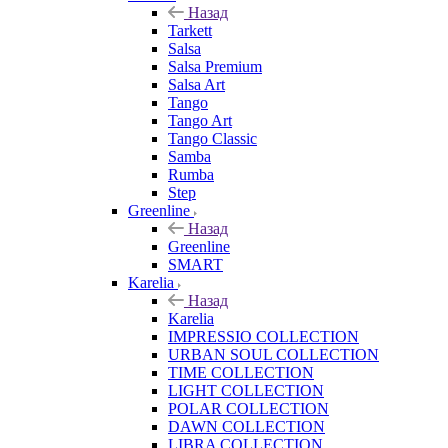
Назад
Tarkett
Salsa
Salsa Premium
Salsa Art
Tango
Tango Art
Tango Classic
Samba
Rumba
Step
Greenline
Назад
Greenline
SMART
Karelia
Назад
Karelia
IMPRESSIO COLLECTION
URBAN SOUL COLLECTION
TIME COLLECTION
LIGHT COLLECTION
POLAR COLLECTION
DAWN COLLECTION
LIBRA COLLECTION