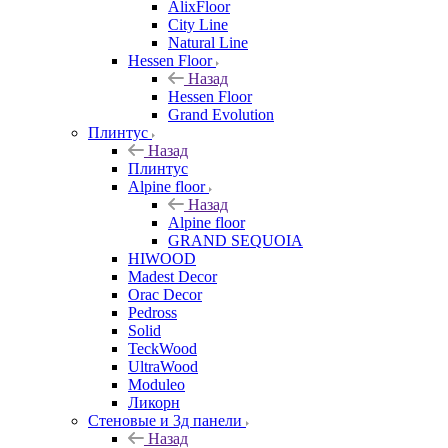
AlixFloor
City Line
Natural Line
Hessen Floor
Назад
Hessen Floor
Grand Evolution
Плинтус
Назад
Плинтус
Alpine floor
Назад
Alpine floor
GRAND SEQUOIA
HIWOOD
Madest Decor
Orac Decor
Pedross
Solid
TeckWood
UltraWood
Moduleo
Ликорн
Стеновые и 3д панели
Назад