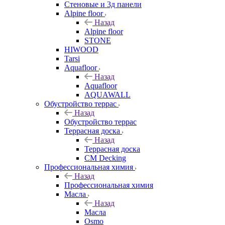
Стеновые и 3д панели
Alpine floor
Назад
Alpine floor
STONE
HIWOOD
Tarsi
Aquafloor
Назад
Aquafloor
AQUAWALL
Обустройство террас
Назад
Обустройство террас
Террасная доска
Назад
Террасная доска
CM Decking
Профессиональная химия
Назад
Профессиональная химия
Масла
Назад
Масла
Osmo