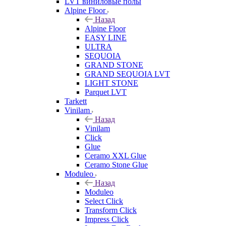
LVT виниловые полы
Alpine Floor
Назад
Alpine Floor
EASY LINE
ULTRA
SEQUOIA
GRAND STONE
GRAND SEQUOIA LVT
LIGHT STONE
Parquet LVT
Tarkett
Vinilam
Назад
Vinilam
Click
Glue
Ceramo XXL Glue
Ceramo Stone Glue
Moduleo
Назад
Moduleo
Select Click
Transform Click
Impress Click