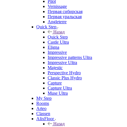
Pilot
Vernissage
Первая сибирская
Первая уральская
Angleterre
Quick Step
Назад
Quick Step
Castle Ultra
Eligna
Impressive
Impressive patterns Ultra
Impressive Ultra
Majestic
Perspective Hydro
Classic Plus Hydro
Capture
Capture Ultra
Muse Ultra
My Step
Rooms
Arteo
Classen
AlixFloor
Назад