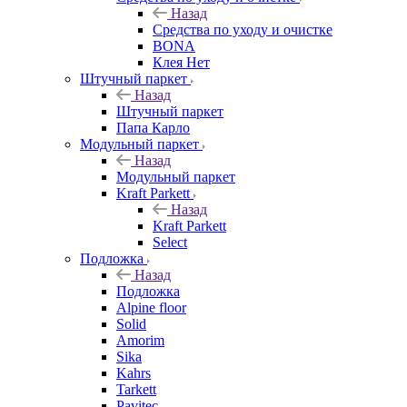
Назад
Средства по уходу и очистке
BONA
Клея Нет
Штучный паркет
Назад
Штучный паркет
Папа Карло
Модульный паркет
Назад
Модульный паркет
Kraft Parkett
Назад
Kraft Parkett
Select
Подложка
Назад
Подложка
Alpine floor
Solid
Amorim
Sika
Kahrs
Tarkett
Pavitec