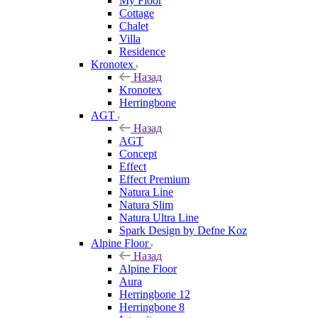
My Floor
Cottage
Chalet
Villa
Residence
Kronotex
Назад
Kronotex
Herringbone
AGT
Назад
AGT
Concept
Effect
Effect Premium
Natura Line
Natura Slim
Natura Ultra Line
Spark Design by Defne Koz
Alpine Floor
Назад
Alpine Floor
Aura
Herringbone 12
Herringbone 8