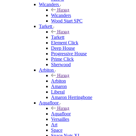
Wicanders
Назад
Wicanders
Wood Start SPC
Tarkett
Назад
Tarkett
Element Click
Deep House
Progressive House
Prime Click
Sherwood
Arbiton
Назад
Arbiton
Amaron
Liberal
Amaron Herringbone
Aquafloor
Назад
Aquafloor
Versailles
Art
Space
Space Nuts XL