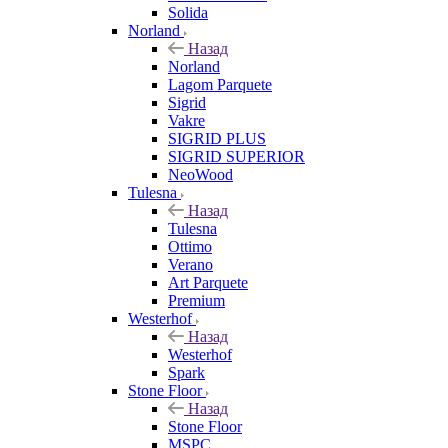
Solida
Norland
Назад
Norland
Lagom Parquete
Sigrid
Vakre
SIGRID PLUS
SIGRID SUPERIOR
NeoWood
Tulesna
Назад
Tulesna
Ottimo
Verano
Art Parquete
Premium
Westerhof
Назад
Westerhof
Spark
Stone Floor
Назад
Stone Floor
MSPC