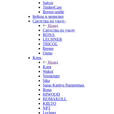
Saicos
TimberCare
Berger-seidle
Бейцы и морилки
Средства по уходу
Назад
Средства по уходу
BONA
LECHNER
TRICOL
Berger
Osmo
Клея
Назад
Клея
Wakol
Vermeister
Sika
Saras Kimiya Parquetmax
Bona
HIWOOD
HOMAKOLL
KIILTO
NPT
Lechner