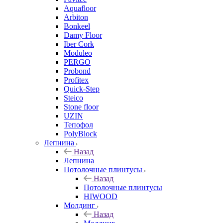
Aquafloor
Arbiton
Bonkeel
Damy Floor
Iber Cork
Moduleo
PERGO
Probond
Profitex
Quick-Step
Steico
Stone floor
UZIN
Тепофол
PolyBlock
Лепнина
Назад
Лепнина
Потолочные плинтусы
Назад
Потолочные плинтусы
HIWOOD
Молдинг
Назад