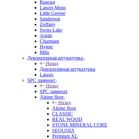
Краски
Lanors Mons
Little Greene
Sanderson
Zoffany
Swiss Lake
Argile
Charmant
Hygge
Milq
Декоративная штукатурка
Назад
Декоративная штукатурка
Lanors
SPC ламинат
Назад
SPC ламинат
Alpine floor
Назад
Alpine floor
CLASSIC
REAL WOOD
STONE MINERAL CORE
SEQUOIA
Premium XL