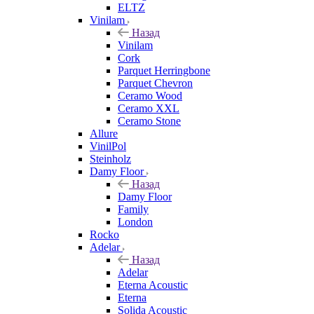
ELTZ
Vinilam
Назад
Vinilam
Cork
Parquet Herringbone
Parquet Chevron
Ceramo Wood
Ceramo XXL
Ceramo Stone
Allure
VinilPol
Steinholz
Damy Floor
Назад
Damy Floor
Family
London
Rocko
Adelar
Назад
Adelar
Eterna Acoustic
Eterna
Solida Acoustic