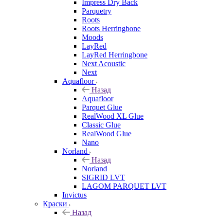
Impress Dry Back
Parquetry
Roots
Roots Herringbone
Moods
LayRed
LayRed Herringbone
Next Acoustic
Next
Aquafloor
Назад
Aquafloor
Parquet Glue
RealWood XL Glue
Classic Glue
RealWood Glue
Nano
Norland
Назад
Norland
SIGRID LVT
LAGOM PARQUET LVT
Invictus
Краски
Назад