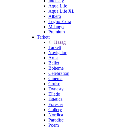
Intensity
Aqua Life
Aqua Life XL
Albero
Legno Extra
Milango
Premium
Tarkett
Назад
Tarkett
Navigator
Artist
Ballet
Boheme
Celebration
Cinema
Cruise
Dynasty
Ellade
Estetica
Forester
Gallery
Nordica
Paradise
Poem