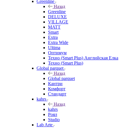
Greenline
Назад
Greenline
DELUXE
VILLAGE
MATT
Smart
Extra
Extra Wide
Ultima
Оптимум
Техно (Smart Plus) Английская Елка
Техно (Smart Plus)
Global parquet
Назад
Global parquet
Кантри
Комфорт
Стандарт
kahrs
Назад
kahrs
Роял
Studio
Lab Arte