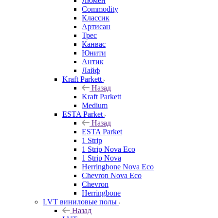
Люмен
Commodity
Классик
Артисан
Трес
Канвас
Юнити
Антик
Лайф
Kraft Parkett
Назад
Kraft Parkett
Medium
ESTA Parket
Назад
ESTA Parket
1 Strip
1 Strip Nova Eco
1 Strip Nova
Herringbone Nova Eco
Chevron Nova Eco
Chevron
Herringbone
LVT виниловые полы
Назад