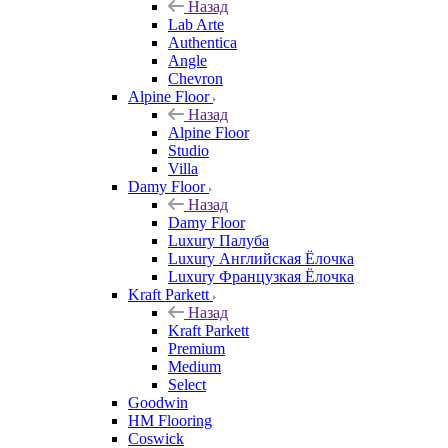
Назад
Lab Arte
Authentica
Angle
Chevron
Alpine Floor
Назад
Alpine Floor
Studio
Villa
Damy Floor
Назад
Damy Floor
Luxury Палуба
Luxury Английская Ёлочка
Luxury Французкая Ёлочка
Kraft Parkett
Назад
Kraft Parkett
Premium
Medium
Select
Goodwin
HM Flooring
Coswick