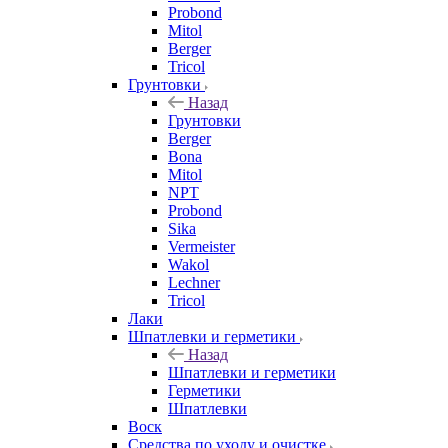
Probond
Mitol
Berger
Tricol
Грунтовки
Назад
Грунтовки
Berger
Bona
Mitol
NPT
Probond
Sika
Vermeister
Wakol
Lechner
Tricol
Лаки
Шпатлевки и герметики
Назад
Шпатлевки и герметики
Герметики
Шпатлевки
Воск
Средства по уходу и очистке