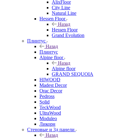
AlixFloor
City Line
Natural Line
Hessen Floor
Назад
Hessen Floor
Grand Evolution
Плинтус
Назад
Плинтус
Alpine floor
Назад
Alpine floor
GRAND SEQUOIA
HIWOOD
Madest Decor
Orac Decor
Pedross
Solid
TeckWood
UltraWood
Moduleo
Ликорн
Стеновые и 3д панели
Назад