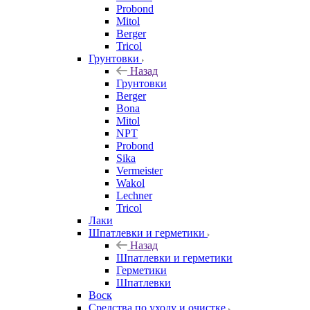
Probond
Mitol
Berger
Tricol
Грунтовки
Назад
Грунтовки
Berger
Bona
Mitol
NPT
Probond
Sika
Vermeister
Wakol
Lechner
Tricol
Лаки
Шпатлевки и герметики
Назад
Шпатлевки и герметики
Герметики
Шпатлевки
Воск
Средства по уходу и очистке