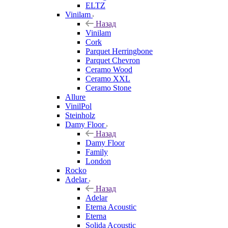
ELTZ
Vinilam
Назад
Vinilam
Cork
Parquet Herringbone
Parquet Chevron
Ceramo Wood
Ceramo XXL
Ceramo Stone
Allure
VinilPol
Steinholz
Damy Floor
Назад
Damy Floor
Family
London
Rocko
Adelar
Назад
Adelar
Eterna Acoustic
Eterna
Solida Acoustic