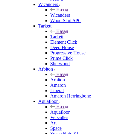
Wicanders
Назад
Wicanders
Wood Start SPC
Tarkett
Назад
Tarkett
Element Click
Deep House
Progressive House
Prime Click
Sherwood
Arbiton
Назад
Arbiton
Amaron
Liberal
Amaron Herringbone
Aquafloor
Назад
Aquafloor
Versailles
Art
Space
Space Nuts XL