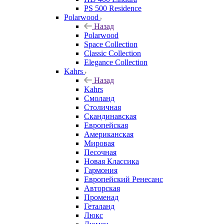
PS 500 Residence
Polarwood
Назад
Polarwood
Space Collection
Classic Collection
Elegance Collection
Kahrs
Назад
Kahrs
Смоланд
Столичная
Скандинавская
Европейская
Американская
Мировая
Песочная
Новая Классика
Гармония
Европейский Ренесанс
Авторская
Променад
Геталанд
Люкс