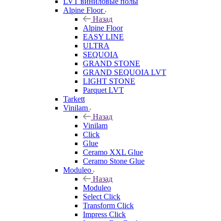
LVT виниловые полы
Alpine Floor
Назад
Alpine Floor
EASY LINE
ULTRA
SEQUOIA
GRAND STONE
GRAND SEQUOIA LVT
LIGHT STONE
Parquet LVT
Tarkett
Vinilam
Назад
Vinilam
Click
Glue
Ceramo XXL Glue
Ceramo Stone Glue
Moduleo
Назад
Moduleo
Select Click
Transform Click
Impress Click