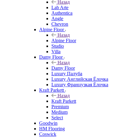
Назад
Lab Arte
Authentica
Angle
Chevron
Alpine Floor
Назад
Alpine Floor
Studio
Villa
Damy Floor
Назад
Damy Floor
Luxury Палуба
Luxury Английская Ёлочка
Luxury Французкая Ёлочка
Kraft Parkett
Назад
Kraft Parkett
Premium
Medium
Select
Goodwin
HM Flooring
Coswick