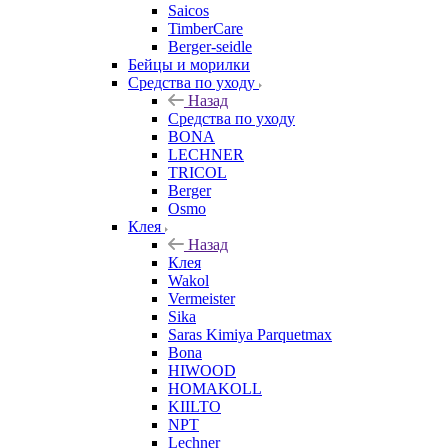
Saicos
TimberCare
Berger-seidle
Бейцы и морилки
Средства по уходу
Назад
Средства по уходу
BONA
LECHNER
TRICOL
Berger
Osmo
Клея
Назад
Клея
Wakol
Vermeister
Sika
Saras Kimiya Parquetmax
Bona
HIWOOD
HOMAKOLL
KIILTO
NPT
Lechner