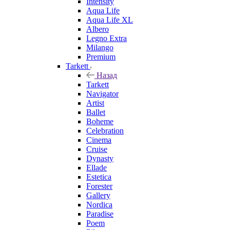
Intensity
Aqua Life
Aqua Life XL
Albero
Legno Extra
Milango
Premium
Tarkett
Назад
Tarkett
Navigator
Artist
Ballet
Boheme
Celebration
Cinema
Cruise
Dynasty
Ellade
Estetica
Forester
Gallery
Nordica
Paradise
Poem