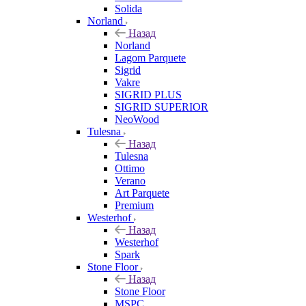
Solida
Norland
Назад
Norland
Lagom Parquete
Sigrid
Vakre
SIGRID PLUS
SIGRID SUPERIOR
NeoWood
Tulesna
Назад
Tulesna
Ottimo
Verano
Art Parquete
Premium
Westerhof
Назад
Westerhof
Spark
Stone Floor
Назад
Stone Floor
MSPC