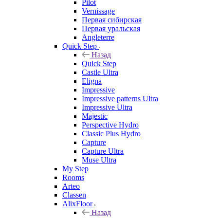
Pilot
Vernissage
Первая сибирская
Первая уральская
Angleterre
Quick Step
Назад
Quick Step
Castle Ultra
Eligna
Impressive
Impressive patterns Ultra
Impressive Ultra
Majestic
Perspective Hydro
Classic Plus Hydro
Capture
Capture Ultra
Muse Ultra
My Step
Rooms
Arteo
Classen
AlixFloor
Назад