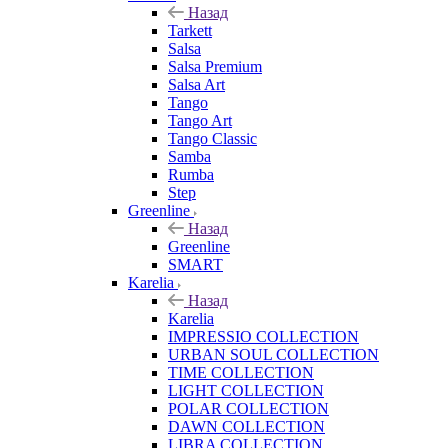
Назад
Tarkett
Salsa
Salsa Premium
Salsa Art
Tango
Tango Art
Tango Classic
Samba
Rumba
Step
Greenline
Назад
Greenline
SMART
Karelia
Назад
Karelia
IMPRESSIO COLLECTION
URBAN SOUL COLLECTION
TIME COLLECTION
LIGHT COLLECTION
POLAR COLLECTION
DAWN COLLECTION
LIBRA COLLECTION