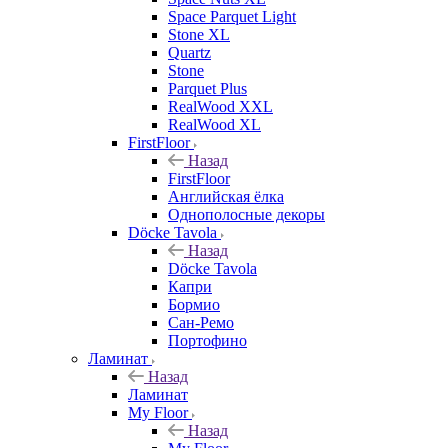
Space Parquet Light
Stone XL
Quartz
Stone
Parquet Plus
RealWood XXL
RealWood XL
FirstFloor
Назад
FirstFloor
Английская ёлка
Однополосные декоры
Döcke Tavola
Назад
Döcke Tavola
Капри
Бормио
Сан-Ремо
Портофино
Ламинат
Назад
Ламинат
My Floor
Назад