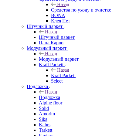
Назад
Средства по уходу и очистке
BONA
Клея Нет
Штучный паркет
Назад
Штучный паркет
Папа Карло
Модульный паркет
Назад
Модульный паркет
Kraft Parkett
Назад
Kraft Parkett
Select
Подложка
Назад
Подложка
Alpine floor
Solid
Amorim
Sika
Kahrs
Tarkett
Pavitec