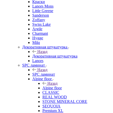
Краски
Lanors Mons
Little Greene
Sanderson
Zoffany
Swiss Lake
Argile
Charmant
Hygge
Milq
Декоративная штукатурка
Назад
Декоративная штукатурка
Lanors
SPC ламинат
Назад
SPC ламинат
Alpine floor
Назад
Alpine floor
CLASSIC
REAL WOOD
STONE MINERAL CORE
SEQUOIA
Premium XL