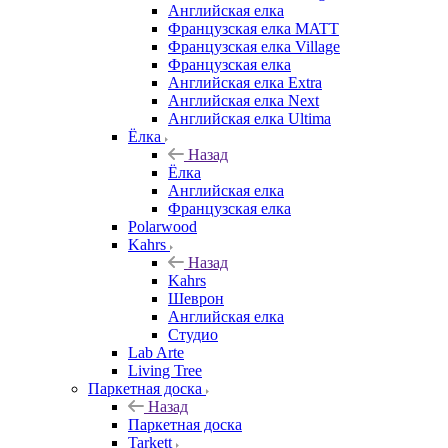
Английская елка
Французская елка MATT
Французская елка Village
Французская елка
Английская елка Extra
Английская елка Next
Английская елка Ultima
Ёлка
Назад
Ёлка
Английская елка
Французская елка
Polarwood
Kahrs
Назад
Kahrs
Шеврон
Английская елка
Студио
Lab Arte
Living Tree
Паркетная доска
Назад
Паркетная доска
Tarkett