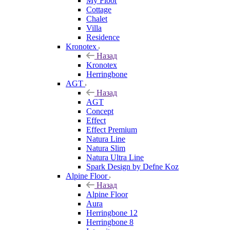
My Floor
Cottage
Chalet
Villa
Residence
Kronotex
Назад
Kronotex
Herringbone
AGT
Назад
AGT
Concept
Effect
Effect Premium
Natura Line
Natura Slim
Natura Ultra Line
Spark Design by Defne Koz
Alpine Floor
Назад
Alpine Floor
Aura
Herringbone 12
Herringbone 8