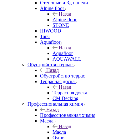
Стеновые и 3д панели
Alpine floor
Назад
Alpine floor
STONE
HIWOOD
Tarsi
Aquafloor
Назад
Aquafloor
AQUAWALL
Обустройство террас
Назад
Обустройство террас
Террасная доска
Назад
Террасная доска
CM Decking
Профессиональная химия
Назад
Профессиональная химия
Масла
Назад
Масла
Osmo