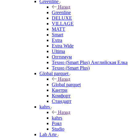
Greenline
Назад
Greenline
DELUXE
VILLAGE
MATT
Smart
Extra
Extra Wide
Ultima
Оптимум
Техно (Smart Plus) Английская Елка
Техно (Smart Plus)
Global parquet
Назад
Global parquet
Кантри
Комфорт
Стандарт
kahrs
Назад
kahrs
Роял
Studio
Lab Arte