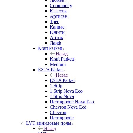
Люмен
Commodity
Классик
Артисан
Трес
Канвас
Юнити
Антик
Лайф
Kraft Parkett
Назад
Kraft Parkett
Medium
ESTA Parket
Назад
ESTA Parket
1 Strip
1 Strip Nova Eco
1 Strip Nova
Herringbone Nova Eco
Chevron Nova Eco
Chevron
Herringbone
LVT виниловые полы
Назад