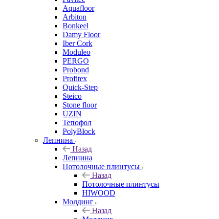
Aquafloor
Arbiton
Bonkeel
Damy Floor
Iber Cork
Moduleo
PERGO
Probond
Profitex
Quick-Step
Steico
Stone floor
UZIN
Тепофол
PolyBlock
Лепнина
Назад
Лепнина
Потолочные плинтусы
Назад
Потолочные плинтусы
HIWOOD
Молдинг
Назад