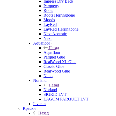
Impress Dry Back
Parquetry
Roots
Roots Herringbone
Moods
LayRed
LayRed Herringbone
Next Acoustic
Next
Aquafloor
Назад
Aquafloor
Parquet Glue
RealWood XL Glue
Classic Glue
RealWood Glue
Nano
Norland
Назад
Norland
SIGRID LVT
LAGOM PARQUET LVT
Invictus
Краски
Назад