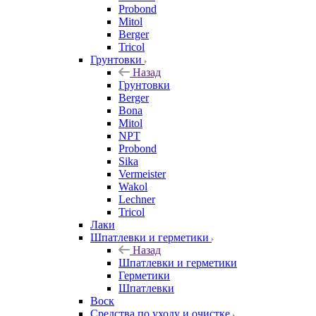
Probond
Mitol
Berger
Tricol
Грунтовки
Назад
Грунтовки
Berger
Bona
Mitol
NPT
Probond
Sika
Vermeister
Wakol
Lechner
Tricol
Лаки
Шпатлевки и герметики
Назад
Шпатлевки и герметики
Герметики
Шпатлевки
Воск
Средства по уходу и очистке