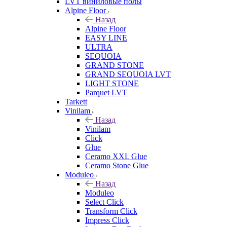
LVT виниловые полы
Alpine Floor
Назад
Alpine Floor
EASY LINE
ULTRA
SEQUOIA
GRAND STONE
GRAND SEQUOIA LVT
LIGHT STONE
Parquet LVT
Tarkett
Vinilam
Назад
Vinilam
Click
Glue
Ceramo XXL Glue
Ceramo Stone Glue
Moduleo
Назад
Moduleo
Select Click
Transform Click
Impress Click