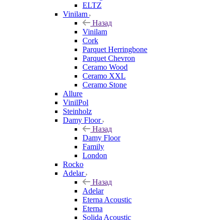
ELTZ
Vinilam
Назад
Vinilam
Cork
Parquet Herringbone
Parquet Chevron
Ceramo Wood
Ceramo XXL
Ceramo Stone
Allure
VinilPol
Steinholz
Damy Floor
Назад
Damy Floor
Family
London
Rocko
Adelar
Назад
Adelar
Eterna Acoustic
Eterna
Solida Acoustic