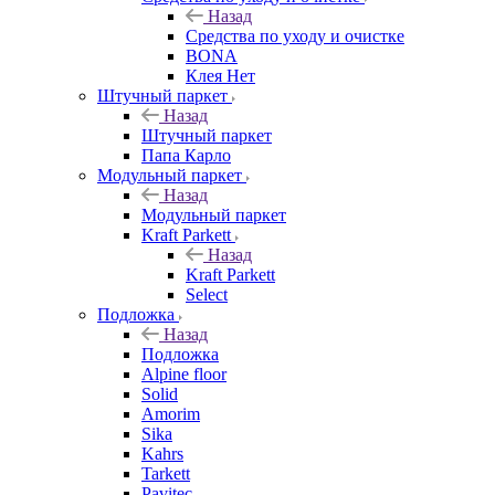
Назад
Средства по уходу и очистке
BONA
Клея Нет
Штучный паркет
Назад
Штучный паркет
Папа Карло
Модульный паркет
Назад
Модульный паркет
Kraft Parkett
Назад
Kraft Parkett
Select
Подложка
Назад
Подложка
Alpine floor
Solid
Amorim
Sika
Kahrs
Tarkett
Pavitec