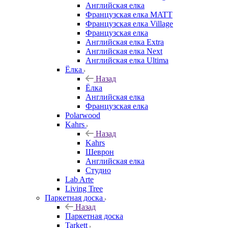
Английская елка
Французская елка MATT
Французская елка Village
Французская елка
Английская елка Extra
Английская елка Next
Английская елка Ultima
Ёлка
Назад
Ёлка
Английская елка
Французская елка
Polarwood
Kahrs
Назад
Kahrs
Шеврон
Английская елка
Студио
Lab Arte
Living Tree
Паркетная доска
Назад
Паркетная доска
Tarkett