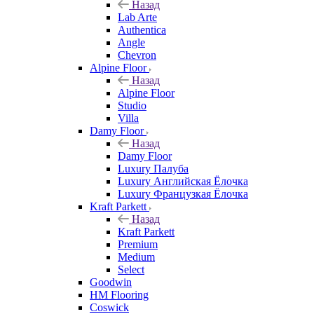
Назад
Lab Arte
Authentica
Angle
Chevron
Alpine Floor
Назад
Alpine Floor
Studio
Villa
Damy Floor
Назад
Damy Floor
Luxury Палуба
Luxury Английская Ёлочка
Luxury Французкая Ёлочка
Kraft Parkett
Назад
Kraft Parkett
Premium
Medium
Select
Goodwin
HM Flooring
Coswick