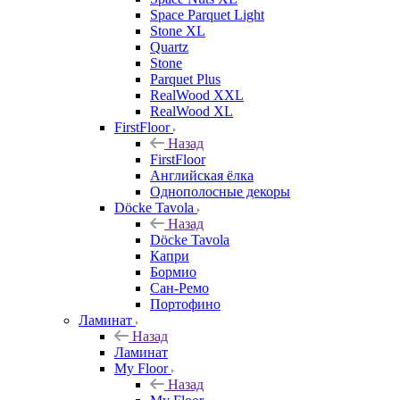
Space Parquet Light
Stone XL
Quartz
Stone
Parquet Plus
RealWood XXL
RealWood XL
FirstFloor
Назад
FirstFloor
Английская ёлка
Однополосные декоры
Döcke Tavola
Назад
Döcke Tavola
Капри
Бормио
Сан-Ремо
Портофино
Ламинат
Назад
Ламинат
My Floor
Назад