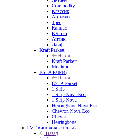
Люмен
Commodity
Классик
Артисан
Трес
Канвас
Юнити
Антик
Лайф
Kraft Parkett
Назад
Kraft Parkett
Medium
ESTA Parket
Назад
ESTA Parket
1 Strip
1 Strip Nova Eco
1 Strip Nova
Herringbone Nova Eco
Chevron Nova Eco
Chevron
Herringbone
LVT виниловые полы
Назад