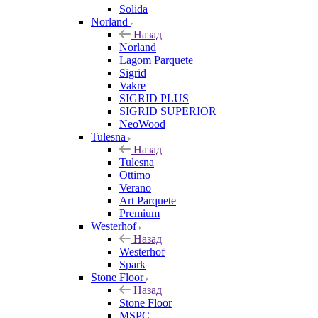
Solida
Norland
Назад
Norland
Lagom Parquete
Sigrid
Vakre
SIGRID PLUS
SIGRID SUPERIOR
NeoWood
Tulesna
Назад
Tulesna
Ottimo
Verano
Art Parquete
Premium
Westerhof
Назад
Westerhof
Spark
Stone Floor
Назад
Stone Floor
MSPC