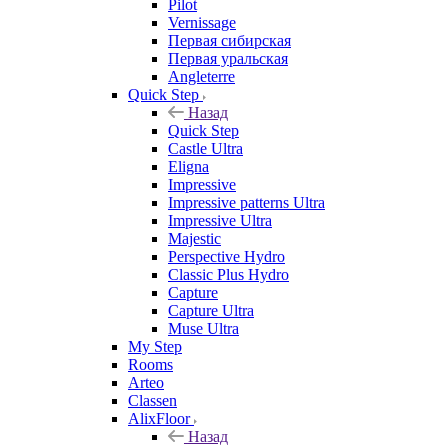
Pilot
Vernissage
Первая сибирская
Первая уральская
Angleterre
Quick Step
Назад
Quick Step
Castle Ultra
Eligna
Impressive
Impressive patterns Ultra
Impressive Ultra
Majestic
Perspective Hydro
Classic Plus Hydro
Capture
Capture Ultra
Muse Ultra
My Step
Rooms
Arteo
Classen
AlixFloor
Назад