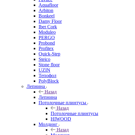
Aquafloor
Arbiton
Bonkeel
Damy Floor
Iber Cork
Moduleo
PERGO
Probond
Profitex
Quick-Step
Steico
Stone floor
UZIN
Тепофол
PolyBlock
Лепнина
Назад
Лепнина
Потолочные плинтусы
Назад
Потолочные плинтусы
HIWOOD
Молдинг
Назад