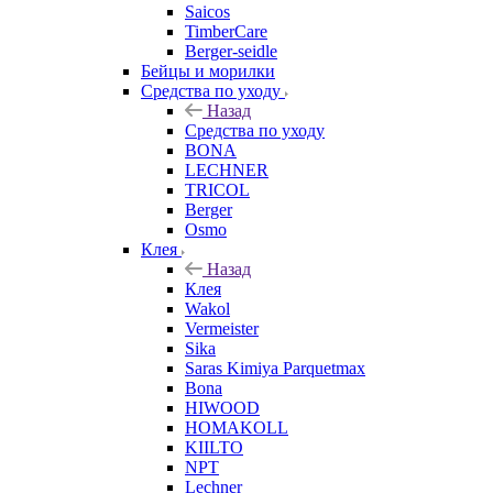
Saicos
TimberCare
Berger-seidle
Бейцы и морилки
Средства по уходу
Назад
Средства по уходу
BONA
LECHNER
TRICOL
Berger
Osmo
Клея
Назад
Клея
Wakol
Vermeister
Sika
Saras Kimiya Parquetmax
Bona
HIWOOD
HOMAKOLL
KIILTO
NPT
Lechner