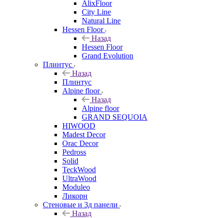
AlixFloor
City Line
Natural Line
Hessen Floor
Назад
Hessen Floor
Grand Evolution
Плинтус
Назад
Плинтус
Alpine floor
Назад
Alpine floor
GRAND SEQUOIA
HIWOOD
Madest Decor
Orac Decor
Pedross
Solid
TeckWood
UltraWood
Moduleo
Ликорн
Стеновые и 3д панели
Назад