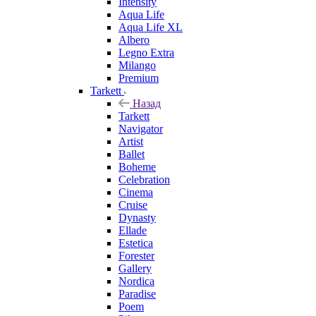
Intensity
Aqua Life
Aqua Life XL
Albero
Legno Extra
Milango
Premium
Tarkett
Назад
Tarkett
Navigator
Artist
Ballet
Boheme
Celebration
Cinema
Cruise
Dynasty
Ellade
Estetica
Forester
Gallery
Nordica
Paradise
Poem