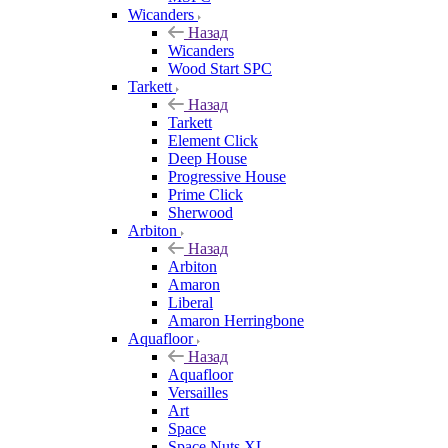
Wicanders
Назад
Wicanders
Wood Start SPC
Tarkett
Назад
Tarkett
Element Click
Deep House
Progressive House
Prime Click
Sherwood
Arbiton
Назад
Arbiton
Amaron
Liberal
Amaron Herringbone
Aquafloor
Назад
Aquafloor
Versailles
Art
Space
Space Nuts XL