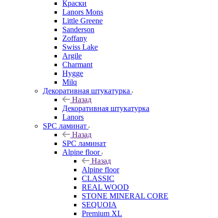
Краски
Lanors Mons
Little Greene
Sanderson
Zoffany
Swiss Lake
Argile
Charmant
Hygge
Milq
Декоративная штукатурка
Назад
Декоративная штукатурка
Lanors
SPC ламинат
Назад
SPC ламинат
Alpine floor
Назад
Alpine floor
CLASSIC
REAL WOOD
STONE MINERAL CORE
SEQUOIA
Premium XL