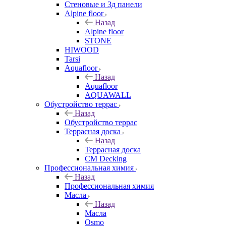
Стеновые и 3д панели
Alpine floor
Назад
Alpine floor
STONE
HIWOOD
Tarsi
Aquafloor
Назад
Aquafloor
AQUAWALL
Обустройство террас
Назад
Обустройство террас
Террасная доска
Назад
Террасная доска
CM Decking
Профессиональная химия
Назад
Профессиональная химия
Масла
Назад
Масла
Osmo