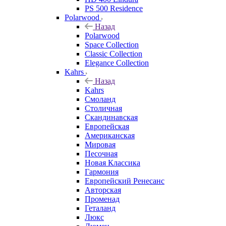
PS 500 Residence
Polarwood
Назад
Polarwood
Space Collection
Classic Collection
Elegance Collection
Kahrs
Назад
Kahrs
Смоланд
Столичная
Скандинавская
Европейская
Американская
Мировая
Песочная
Новая Классика
Гармония
Европейский Ренесанс
Авторская
Променад
Геталанд
Люкс