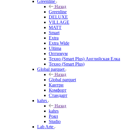
Greenline
Назад
Greenline
DELUXE
VILLAGE
MATT
Smart
Extra
Extra Wide
Ultima
Оптимум
Техно (Smart Plus) Английская Елка
Техно (Smart Plus)
Global parquet
Назад
Global parquet
Кантри
Комфорт
Стандарт
kahrs
Назад
kahrs
Роял
Studio
Lab Arte