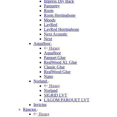
Impress Dry Back
Parquetry
Roots
Roots Herringbone
Moods
LayRed
LayRed Herringbone
Next Acoustic
Next
Aquafloor
Назад
Aquafloor
Parquet Glue
RealWood XL Glue
Classic Glue
RealWood Glue
Nano
Norland
Назад
Norland
SIGRID LVT
LAGOM PARQUET LVT
Invictus
Краски
Назад