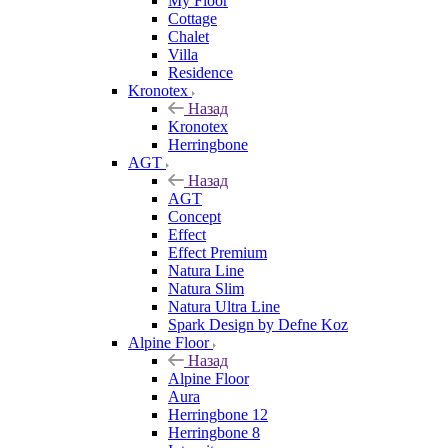
My Floor
Cottage
Chalet
Villa
Residence
Kronotex
Назад
Kronotex
Herringbone
AGT
Назад
AGT
Concept
Effect
Effect Premium
Natura Line
Natura Slim
Natura Ultra Line
Spark Design by Defne Koz
Alpine Floor
Назад
Alpine Floor
Aura
Herringbone 12
Herringbone 8