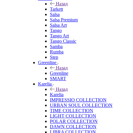
Назад
Tarkett
Salsa
Salsa Premium
Salsa Art
Tango
Tango Art
Tango Classic
Samba
Rumba
Step
Greenline
Назад
Greenline
SMART
Karelia
Назад
Karelia
IMPRESSIO COLLECTION
URBAN SOUL COLLECTION
TIME COLLECTION
LIGHT COLLECTION
POLAR COLLECTION
DAWN COLLECTION
LIBRA COLLECTION