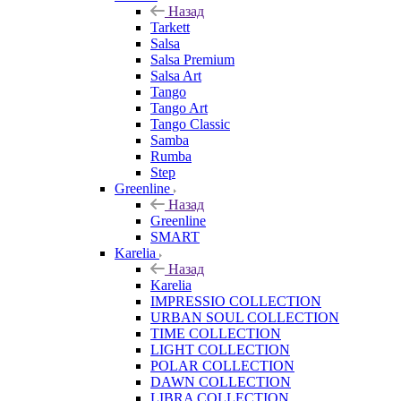
Назад
Tarkett
Salsa
Salsa Premium
Salsa Art
Tango
Tango Art
Tango Classic
Samba
Rumba
Step
Greenline
Назад
Greenline
SMART
Karelia
Назад
Karelia
IMPRESSIO COLLECTION
URBAN SOUL COLLECTION
TIME COLLECTION
LIGHT COLLECTION
POLAR COLLECTION
DAWN COLLECTION
LIBRA COLLECTION