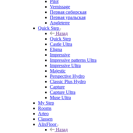
Pilot
Vernissage
Первая сибирская
Первая уральская
Angleterre
Quick Step
Назад
Quick Step
Castle Ultra
Eligna
Impressive
Impressive patterns Ultra
Impressive Ultra
Majestic
Perspective Hydro
Classic Plus Hydro
Capture
Capture Ultra
Muse Ultra
My Step
Rooms
Arteo
Classen
AlixFloor
Назад