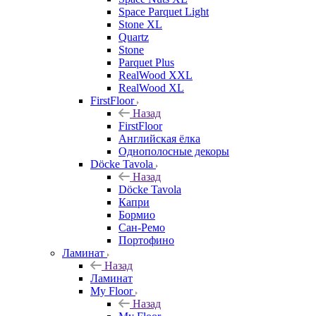
Space Parquet Light
Stone XL
Quartz
Stone
Parquet Plus
RealWood XXL
RealWood XL
FirstFloor
Назад
FirstFloor
Английская ёлка
Однополосные декоры
Döcke Tavola
Назад
Döcke Tavola
Капри
Бормио
Сан-Ремо
Портофино
Ламинат
Назад
Ламинат
My Floor
Назад