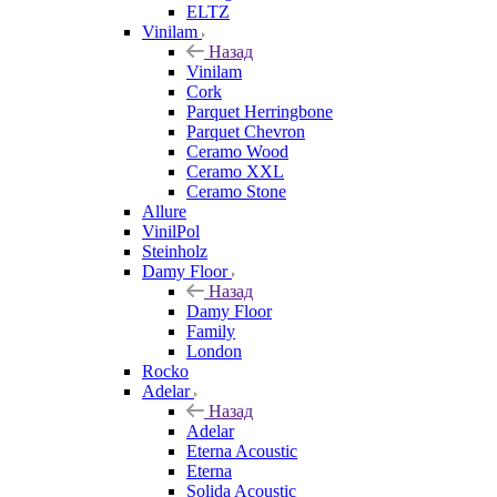
ELTZ
Vinilam
Назад
Vinilam
Cork
Parquet Herringbone
Parquet Chevron
Ceramo Wood
Ceramo XXL
Ceramo Stone
Allure
VinilPol
Steinholz
Damy Floor
Назад
Damy Floor
Family
London
Rocko
Adelar
Назад
Adelar
Eterna Acoustic
Eterna
Solida Acoustic