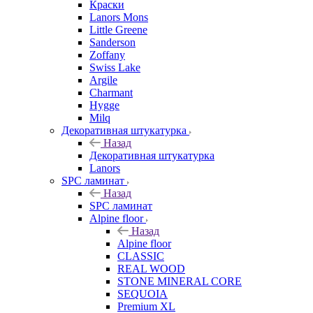
Краски
Lanors Mons
Little Greene
Sanderson
Zoffany
Swiss Lake
Argile
Charmant
Hygge
Milq
Декоративная штукатурка
Назад
Декоративная штукатурка
Lanors
SPC ламинат
Назад
SPC ламинат
Alpine floor
Назад
Alpine floor
CLASSIC
REAL WOOD
STONE MINERAL CORE
SEQUOIA
Premium XL