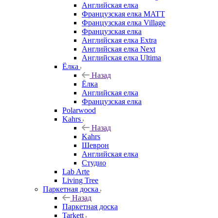
Английская елка
Французская елка MATT
Французская елка Village
Французская елка
Английская елка Extra
Английская елка Next
Английская елка Ultima
Ёлка
Назад
Ёлка
Английская елка
Французская елка
Polarwood
Kahrs
Назад
Kahrs
Шеврон
Английская елка
Студио
Lab Arte
Living Tree
Паркетная доска
Назад
Паркетная доска
Tarkett