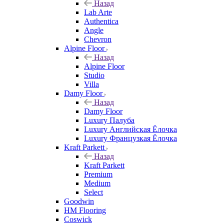
Назад
Lab Arte
Authentica
Angle
Chevron
Alpine Floor
Назад
Alpine Floor
Studio
Villa
Damy Floor
Назад
Damy Floor
Luxury Палуба
Luxury Английская Ёлочка
Luxury Французкая Ёлочка
Kraft Parkett
Назад
Kraft Parkett
Premium
Medium
Select
Goodwin
HM Flooring
Coswick