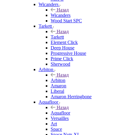
Wicanders
Назад
Wicanders
Wood Start SPC
Tarkett
Назад
Tarkett
Element Click
Deep House
Progressive House
Prime Click
Sherwood
Arbiton
Назад
Arbiton
Amaron
Liberal
Amaron Herringbone
Aquafloor
Назад
Aquafloor
Versailles
Art
Space
Space Nuts XL