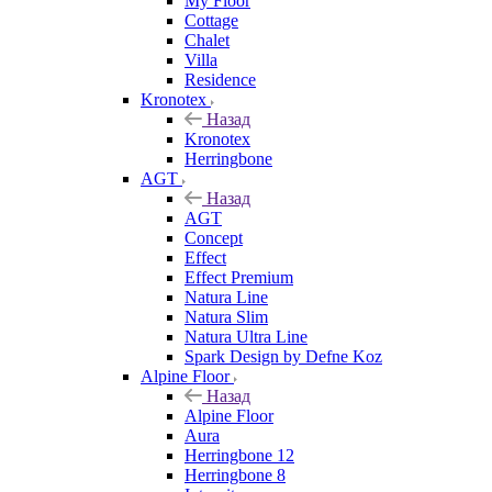
My Floor
Cottage
Chalet
Villa
Residence
Kronotex
Назад
Kronotex
Herringbone
AGT
Назад
AGT
Concept
Effect
Effect Premium
Natura Line
Natura Slim
Natura Ultra Line
Spark Design by Defne Koz
Alpine Floor
Назад
Alpine Floor
Aura
Herringbone 12
Herringbone 8