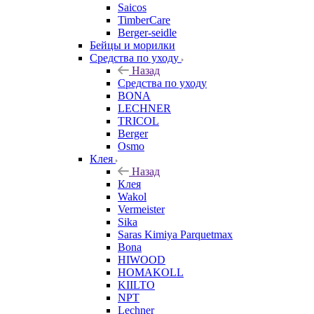
Saicos
TimberCare
Berger-seidle
Бейцы и морилки
Средства по уходу
Назад
Средства по уходу
BONA
LECHNER
TRICOL
Berger
Osmo
Клея
Назад
Клея
Wakol
Vermeister
Sika
Saras Kimiya Parquetmax
Bona
HIWOOD
HOMAKOLL
KIILTO
NPT
Lechner