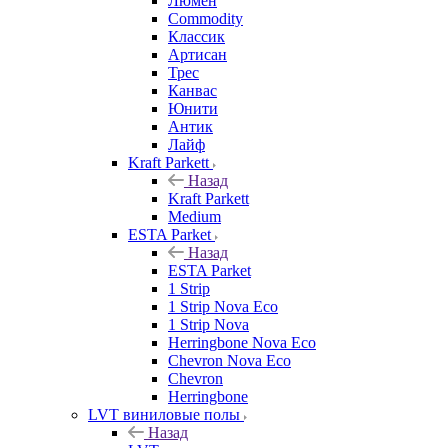
Люмен
Commodity
Классик
Артисан
Трес
Канвас
Юнити
Антик
Лайф
Kraft Parkett
Назад
Kraft Parkett
Medium
ESTA Parket
Назад
ESTA Parket
1 Strip
1 Strip Nova Eco
1 Strip Nova
Herringbone Nova Eco
Chevron Nova Eco
Chevron
Herringbone
LVT виниловые полы
Назад