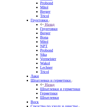
Probond
Mitol
Berger
Tricol
Грунтовки
Назад
Грунтовки
Berger
Bona
Mitol
NPT
Probond
Sika
Vermeister
Wakol
Lechner
Tricol
Лаки
Шпатлевки и герметики
Назад
Шпатлевки и герметики
Герметики
Шпатлевки
Воск
Средства по уходу и очистке