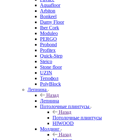
Aquafloor
Arbiton
Bonkeel
Damy Floor
Iber Cork
Moduleo
PERGO
Probond
Profitex
Quick-Step
Steico
Stone floor
UZIN
Тепофол
PolyBlock
Лепнина
Назад
Лепнина
Потолочные плинтусы
Назад
Потолочные плинтусы
HIWOOD
Молдинг
Назад