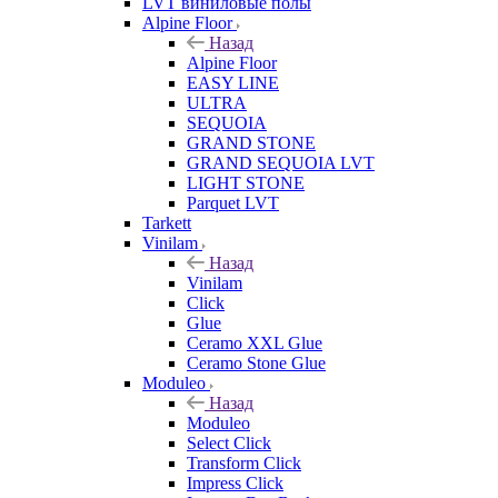
LVT виниловые полы
Alpine Floor
Назад
Alpine Floor
EASY LINE
ULTRA
SEQUOIA
GRAND STONE
GRAND SEQUOIA LVT
LIGHT STONE
Parquet LVT
Tarkett
Vinilam
Назад
Vinilam
Click
Glue
Ceramo XXL Glue
Ceramo Stone Glue
Moduleo
Назад
Moduleo
Select Click
Transform Click
Impress Click