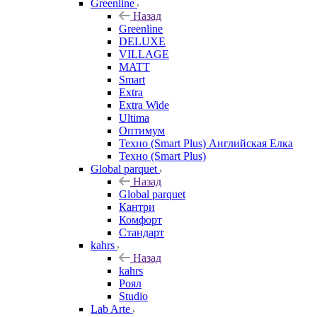
Greenline
Назад
Greenline
DELUXE
VILLAGE
MATT
Smart
Extra
Extra Wide
Ultima
Оптимум
Техно (Smart Plus) Английская Елка
Техно (Smart Plus)
Global parquet
Назад
Global parquet
Кантри
Комфорт
Стандарт
kahrs
Назад
kahrs
Роял
Studio
Lab Arte