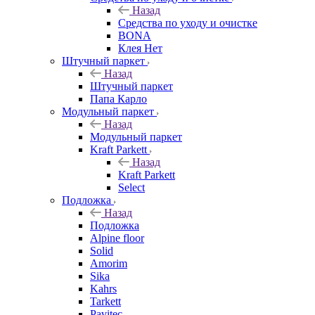
Назад
Средства по уходу и очистке
BONA
Клея Нет
Штучный паркет
Назад
Штучный паркет
Папа Карло
Модульный паркет
Назад
Модульный паркет
Kraft Parkett
Назад
Kraft Parkett
Select
Подложка
Назад
Подложка
Alpine floor
Solid
Amorim
Sika
Kahrs
Tarkett
Pavitec