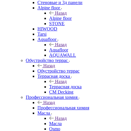
Стеновые и 3д панели
Alpine floor
Назад
Alpine floor
STONE
HIWOOD
Tarsi
Aquafloor
Назад
Aquafloor
AQUAWALL
Обустройство террас
Назад
Обустройство террас
Террасная доска
Назад
Террасная доска
CM Decking
Профессиональная химия
Назад
Профессиональная химия
Масла
Назад
Масла
Osmo