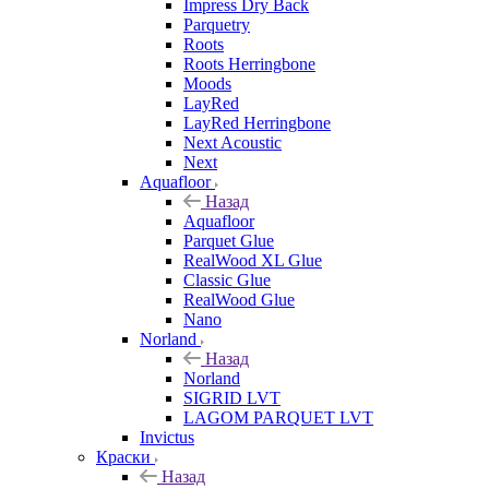
Impress Dry Back
Parquetry
Roots
Roots Herringbone
Moods
LayRed
LayRed Herringbone
Next Acoustic
Next
Aquafloor
Назад
Aquafloor
Parquet Glue
RealWood XL Glue
Classic Glue
RealWood Glue
Nano
Norland
Назад
Norland
SIGRID LVT
LAGOM PARQUET LVT
Invictus
Краски
Назад