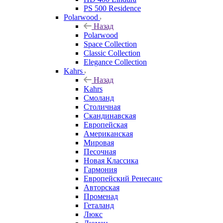
PS 500 Residence
Polarwood
Назад
Polarwood
Space Collection
Classic Collection
Elegance Collection
Kahrs
Назад
Kahrs
Смоланд
Столичная
Скандинавская
Европейская
Американская
Мировая
Песочная
Новая Классика
Гармония
Европейский Ренесанс
Авторская
Променад
Геталанд
Люкс