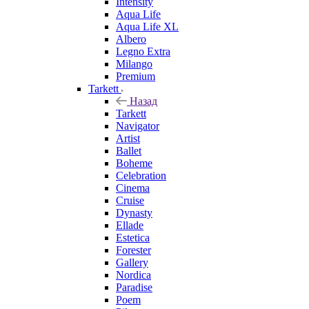
Intensity
Aqua Life
Aqua Life XL
Albero
Legno Extra
Milango
Premium
Tarkett
Назад
Tarkett
Navigator
Artist
Ballet
Boheme
Celebration
Cinema
Cruise
Dynasty
Ellade
Estetica
Forester
Gallery
Nordica
Paradise
Poem