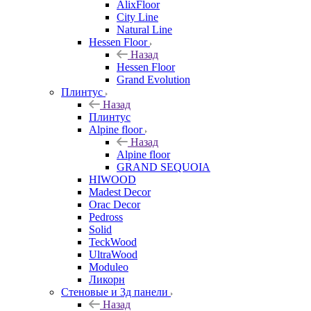
AlixFloor
City Line
Natural Line
Hessen Floor
Назад
Hessen Floor
Grand Evolution
Плинтус
Назад
Плинтус
Alpine floor
Назад
Alpine floor
GRAND SEQUOIA
HIWOOD
Madest Decor
Orac Decor
Pedross
Solid
TeckWood
UltraWood
Moduleo
Ликорн
Стеновые и 3д панели
Назад