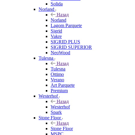
Solida
Norland
Назад
Norland
Lagom Parquete
Sigrid
Vakre
SIGRID PLUS
SIGRID SUPERIOR
NeoWood
Tulesna
Назад
Tulesna
Ottimo
Verano
Art Parquete
Premium
Westerhof
Назад
Westerhof
Spark
Stone Floor
Назад
Stone Floor
MSPC